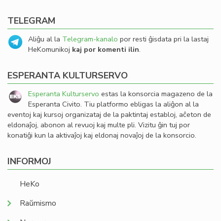
TELEGRAM
Aliĝu al la
Telegram-kanalo
por resti ĝisdata pri la lastaj
HeKomunikoj
kaj por komenti ilin
.
ESPERANTA KULTURSERVO
Esperanta Kulturservo
estas la konsorcia magazeno de la
Esperanta Civito. Tiu platformo ebligas la aliĝon al la
eventoj kaj kursoj organizataj de la paktintaj establoj, aĉeton de
eldonaĵoj, abonon al revuoj kaj multe pli. Vizitu ĝin tuj por
konatiĝi kun la aktivaĵoj kaj eldonaj novaĵoj de la konsorcio.
INFORMOJ
HeKo
Raŭmismo