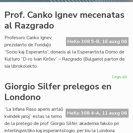
Prof. Canko Ignev mecenatas
al Razgrado
Profesoro Canko Ignev,
HeKo 308 5-B, 16 auxg 06
prezidanto de Fondaĵo
“Socio kaj Esperanto”, donacis al la Esperantista Domo de
Kulturo “D-ro Ivan Kirĉev” – Razgrado (Bulgario) parton de
sia librokolekto.
Legu pli
pri
Pro
Giorgio Silfer prelegos en
Ca
Londono
Ig
me
al
“La Infana Raso aperis antaŭ
HeKo 308 4-A, 11 auxg 06
Ra
kvindek jaroj” estas la temo
de la prelego de prof. Giorgio Silfer, akademia fakulo pri
interlingvistiko kaj esperantologio, per kiu la Londona