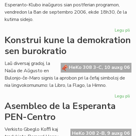
Esperanto-Klubo inaŭguros sian postferian programon,
vendredon la 8an de septembro 2006, ekde 18h30, ĉe la
kutima sidejo.
Legu pli
pri
Gio
Konstrui kune la demokration
Sil
sen burokratio
pr
en
Lo
Laŭ diversaj gradoj, la
HeKo 308 3-C, 10 auxg 06
Naŭa de Aŭgusto en
Bulonjo-ĉe-Maro signis la aprobon pri la ĉefaj simboloj de
nia lingvokomunumo: la Libro, la Flago, la Himno.
Legu pli
pri
Kon
Asembleo de la Esperanta
ku
PEN-Centro
la
de
se
Verkisto Gbeglo Koﬃ kaj
HeKo 308 2-B, 9 auxg 06
bur