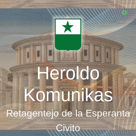
Skip
to
main
content
Heroldo
Komunikas
Retagentejo de la Esperanta
Civito