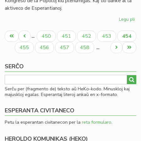
Kongreso de la Popoloj kiu plenumiĝas. Kaj tio danke al la
aktiveco de Esperantianoj.
Legu pli
pri
In
Pagination
de
Unua
Antaŭa
Paĝo
Paĝo
Paĝo
Paĝo
Aktual
450
451
452
453
454
…
la
paĝo
paĝo
paĝo
So
Paĝo
Paĝo
Paĝo
Paĝo
Next
Last
455
456
457
458
…
Uni
page
page
pri
SERĈO
Mo
Serĉu per (fragmento de) teksto aŭ HeKo-kodo. Minuskloj kaj
majuskloj egalas. Esperantaj literoj ankaŭ en x-formato.
ESPERANTA CIVITANECO
Petu la esperantan civitanecon per la
reta formularo
.
HEROLDO KOMUNIKAS (HEKO)