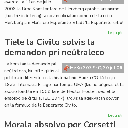
evento: la 11an de julio
2006 la Urba Konsilantaro de Herzberg aprobis unuanime
(kun tri sindetenoj) la novan oﬁcialan nomon de la urbo:
Herzberg am Harz, die Esperanto-Stadt/la Esperanto-urbo!
Legu pli
pri
Ĉu
Tiele la Civito solvis la
la
demandon pri neŭtraleco
Es
Ur
po
La konstanta demando pri
HeKo 307 5-C, 30 jul 06
ali
neŭtraleco, kiu ofte glitis al
al
politika indiferento en la historia linio Pariza CO-Kolonjo
la
1933-Internacia E-Ligo-nuntempa UEA (kiu ne originas el la
Pa
asocio fondita en 1908 fare de Hector Hodler, sed el la
ensorbo de ĉi tiu al IEL, 1947), trovis la adekvatan solvon
en la formulo de la Esperanta Civito.
Legu pli
pri
Tie
Morala absolvo por Corsetti
la