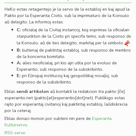
HeKo estas retagentejo je la servo de la establoj en kaj apud la
Pakto por la Esperanta Civito, sub la imprimaturo de la Konsulo
aŭ delegito. La informoj estas:
C:
oﬁcialaj de la Civitaj instancoj, kiuj esprimas la oﬁcialan
starpunkton de la Civito pri specifa temo, sub responso de
la Konsulo, aŭ de ties delegito, markitaj per la simbolo
.
B:
bultenaj de paktintaj establoj, sub responso de membro
de la koncerna komitato.
A:
alies neoﬁcialaj, pri kio ajn utila por la evoluo de
Esperantio, sub responso de la subskribinto.
E:
pri Eŭropaj institucioj kaj geopolitikaj novaĵoj, sub
responso de la subskribinto.
Eblas
sendi
artikolon
aŭ kontakti la redakcion tra
pakto
[ĉe]
esperantio
.
net
(pakto[at]esperantio[dot]net)
. Publikigo estas
rajto por esperantaj civitanoj kaj paktintaj establoj, laŭdiskrecia
por la ceteraj.
Eblas donaci monon por subteni nin pere de
Esperanta
Kulturservo
.
RSS-servo