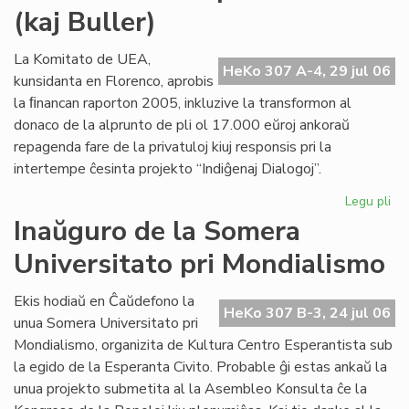
(kaj Buller)
Civ
sol
la
La Komitato de UEA,
HeKo 307 A-4, 29 jul 06
de
kunsidanta en Florenco, aprobis
pri
la ﬁnancan raporton 2005, inkluzive la transformon al
ne
donaco de la alprunto de pli ol 17.000 eŭroj ankoraŭ
repagenda fare de la privatuloj kiuj responsis pri la
intertempe ĉesinta projekto “Indiĝenaj Dialogoj”.
Legu pli
pri
Mo
Inaŭguro de la Somera
ab
Universitato pri Mondialismo
po
Cor
(ka
Ekis hodiaŭ en Ĉaŭdefono la
HeKo 307 B-3, 24 jul 06
Bul
unua Somera Universitato pri
Mondialismo, organizita de Kultura Centro Esperantista sub
la egido de la Esperanta Civito. Probable ĝi estas ankaŭ la
unua projekto submetita al la Asembleo Konsulta ĉe la