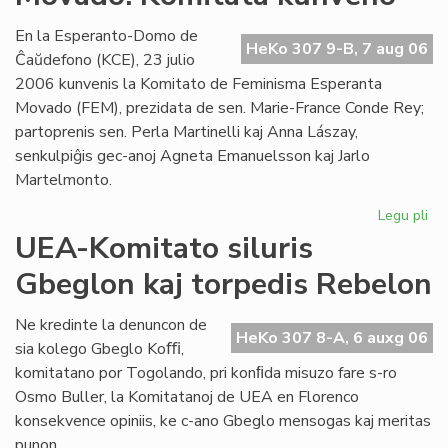
Es
se
En la Esperanto-Domo de
HeKo 307 9-B, 7 aug 06
Ĉaŭdefono (KCE), 23 julio
2006 kunvenis la Komitato de Feminisma Esperanta
Movado (FEM), prezidata de sen. Marie-France Conde Rey;
partoprenis sen. Perla Martinelli kaj Anna Lászay,
senkulpiĝis gec-anoj Agneta Emanuelsson kaj Jarlo
Martelmonto.
Legu pli
pri
Fe
UEA-Komitato siluris
Es
Gbeglon kaj torpedis Rebelon
Mo
Ko
ku
Ne kredinte la denuncon de
HeKo 307 8-A, 6 auxg 06
sia kolego Gbeglo Koﬃ,
komitatano por Togolando, pri konﬁda misuzo fare s-ro
Osmo Buller, la Komitatanoj de UEA en Florenco
konsekvence opiniis, ke c-ano Gbeglo mensogas kaj meritas
punon.