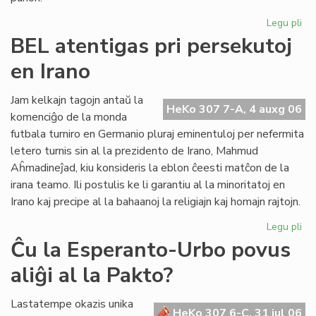
Legu pli
pri
UE
BEL atentigas pri persekutoj
Ko
en Irano
sil
Gb
kaj
Jam kelkajn tagojn antaŭ la
HeKo 307 7-A, 4 auxg 06
tor
komenciĝo de la monda
Re
futbala turniro en Germanio pluraj eminentuloj per nefermita
letero turnis sin al la prezidento de Irano, Mahmud
Aĥmadineĵad, kiu konsideris la eblon ĉeesti matĉon de la
irana teamo. Ili postulis ke li garantiu al la minoritatoj en
Irano kaj precipe al la bahaanoj la religiajn kaj homajn rajtojn.
Legu pli
pri
BE
Ĉu la Esperanto-Urbo povus
ate
aliĝi al la Pakto?
pri
pe
en
Lastatempe okazis unika
HeKo 307 6-C, 31 jul 06
Ira