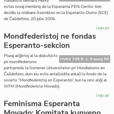
tradukisto Bernard Henry
estas novaj membroj de la Esperanta PEN-Centro: tion
decidis la ordinara Asembleo en la Esperanto-Domo (KCE)
de Ĉaŭdefono, 20 julio 2006.
Legu pli
pri
As
Mondfederistoj ne fondas
de
Esperanto-sekcion
la
Es
PE
Pluraj aliĝintoj al la diskutlisto
HeKo 308 B-1, 8 auxg 06
Ce
pri mondfederismo
partoprenis la Someran Universitaton pri Mondialismo en
Ĉaŭdefono, dum kiu estis antaŭvidita ankaŭ la fondo de la
societo “Mondfederistoj en Esperantio”, kun la celo aliĝi al
WFM (Mondfederista Movado).
Legu pli
pri
Mo
Feminisma Esperanta
ne
Movado: Komitata kunveno
fo