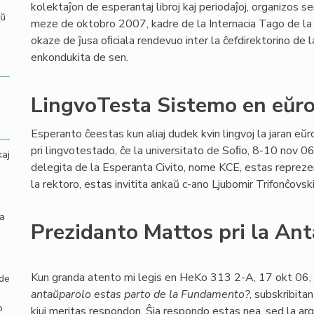
kolektaĵon de esperantaj libroj kaj periodaĵoj, organizos 
aŭ
meze de oktobro 2007, kadre de la Internacia Tago de la 
okaze de ĵusa oﬁciala rendevuo inter la ĉefdirektorino de l
enkondukita de sen.
LingvoTesta Sistemo en eŭr
Esperanto ĉeestas kun aliaj dudek kvin lingvoj la jaran eŭ
pri lingvotestado, ĉe la universitato de Soﬁo, 8-10 nov 06.
kaj
delegita de la Esperanta Civito, nome KCE, estas reprezenta
la rektoro, estas invitita ankaŭ c-ano Ljubomir Trifonĉovsk
la
Prezidanto Mattos pri la An
Kun granda atento mi legis en HeKo 313 2-A, 17 okt 06,
 de
antaŭparolo estas parto de la Fundamento?
, subskribitan
o
kiuj meritas respondon. Ŝia respondo estas nea, sed la arg