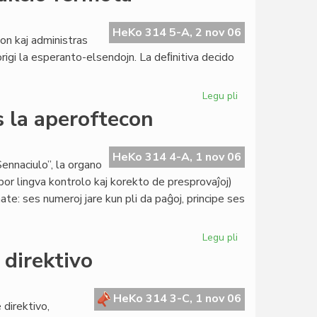
Pollando
la
inaŭgura
HeKo 314 5-A, 2 nov 06
on kaj administras
sesio
igi la esperanto-elsendojn. La deﬁnitiva decido
de
la
Parlamento
Legu pli
pri
Pola
s la aperoftecon
Radio:
la
esperanto-
HeKo 314 4-A, 1 nov 06
ennaciulo”, la organo
redakcio
or lingva kontrolo kaj korekto de presprovaĵoj)
fermota
e: ses numeroj jare kun pli da paĝoj, principe ses
Legu pli
pri
"Sennaciulo"
 direktivo
draste
reduktas
la
HeKo 314 3-C, 1 nov 06
 direktivo,
aperoftecon