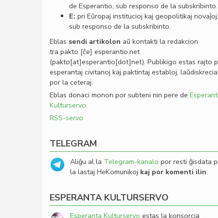
de Esperantio, sub responso de la subskribinto.
E:
pri Eŭropaj institucioj kaj geopolitikaj novaĵoj
sub responso de la subskribinto.
Eblas
sendi
artikolon
aŭ kontakti la redakcion
tra
pakto
[ĉe]
esperantio
.
net
(pakto[at]esperantio[dot]net)
. Publikigo estas rajto 
esperantaj civitanoj kaj paktintaj establoj, laŭdiskrecia
por la ceteraj.
Eblas donaci monon por subteni nin pere de
Esperant
Kulturservo
.
RSS-servo
TELEGRAM
Aliĝu al la
Telegram-kanalo
por resti ĝisdata p
la lastaj HeKomunikoj
kaj por komenti ilin
.
ESPERANTA KULTURSERVO
Esperanta Kulturservo
estas la konsorcia