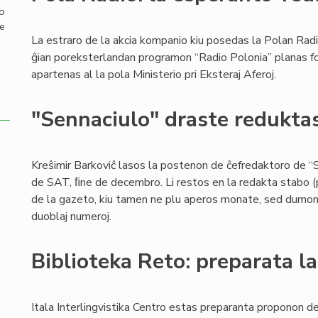
mo
de
La estraro de la akcia kompanio kiu posedas la Polan Radi
ĝian poreksterlandan programon “Radio Polonia” planas for
apartenas al la pola Ministerio pri Eksteraj Aferoj.
"Sennaciulo" draste redukta
Kreŝimir Barkoviĉ lasos la postenon de ĉefredaktoro de “S
de SAT, ﬁne de decembro. Li restos en la redakta stabo (p
de la gazeto, kiu tamen ne plu aperos monate, sed dumonat
duoblaj numeroj.
Biblioteka Reto: preparata la
Itala Interlingvistika Centro estas preparanta proponon de