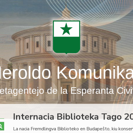
eroldo Komunik
etagentejo de la Esperanta Civi
Internacia Biblioteka Tago 
La nacia Fremdlingva Biblioteko en Budapeŝto, kiu konserv