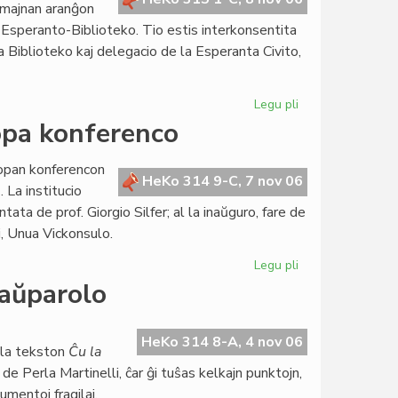
semajnan aranĝon
Esperanto-Biblioteko. Tio estis interkonsentita
a Biblioteko kaj delegacio de la Esperanta Civito,
Legu pli
pri
Internacia
opa konferenco
Biblioteka
Tago
ropan konferencon
2007
HeKo 314 9-C, 7 nov 06
 La institucio
en
ta de prof. Giorgio Silfer; al la inaŭguro, fare de
Budapeŝto
i, Unua Vickonsulo.
Legu pli
pri
LingvoTesta
taŭparolo
Sistemo
en
eŭropa
HeKo 314 8-A, 4 nov 06
 la tekston
Ĉu la
konferenco
 de Perla Martinelli, ĉar ĝi tuŝas kelkajn punktojn,
umentoj fragilaj.