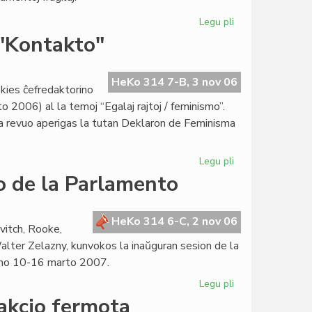
Legu pli
pri
Prezidanto
 "Kontakto"
Mattos
pri
la
HeKo 314 7-B, 3 nov 06
 kies ĉefredaktorino
Antaŭparolo
 2006) al la temoj “Egalaj rajtoj / feminismo”.
la revuo aperigas la tutan Deklaron de Feminisma
Legu pli
pri
La
o de la Parlamento
deklaro
de
FEM
HeKo 314 6-C, 2 nov 06
vitch, Rooke,
ankaŭ
 Walter Zelazny, kunvokos la inaŭguran sesion de la
en
jno 10-16 marto 2007.
"Kontakto"
Legu pli
pri
En
akcio fermota