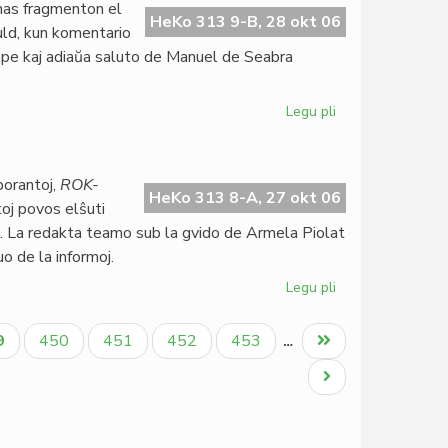
nas fragmenton el
kreskas
HeKo 313 9-B, 28 okt 06
ld, kun komentario
lippe kaj adiaŭa saluto de Manuel de Seabra
Legu pli
pri
Omaĝo
al
Auld
borantoj,
ROK-
en
HeKo 313 8-A, 27 okt 06
oj povos elŝuti
la
 La redakta teamo sub la gvido de Armela Piolat
oktobra
o de la informoj.
LF
Legu pli
pri
Rok-
Gazet'
tuala
Paĝo
Paĝo
Paĝo
Paĝo
Last
9
450
451
452
453
…
sin
ĝo
page
mortigis
Next
page