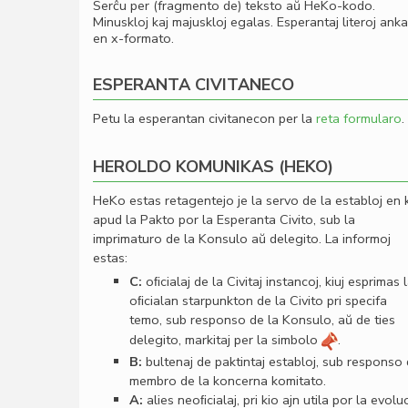
Serĉu per (fragmento de) teksto aŭ HeKo-kodo.
Minuskloj kaj majuskloj egalas. Esperantaj literoj ank
en x-formato.
ESPERANTA CIVITANECO
Petu la esperantan civitanecon per la
reta formularo
.
HEROLDO KOMUNIKAS (HEKO)
HeKo estas retagentejo je la servo de la establoj en 
apud la Pakto por la Esperanta Civito, sub la
imprimaturo de la Konsulo aŭ delegito. La informoj
estas:
C:
oﬁcialaj de la Civitaj instancoj, kiuj esprimas 
oﬁcialan starpunkton de la Civito pri specifa
temo, sub responso de la Konsulo, aŭ de ties
delegito, markitaj per la simbolo
.
B:
bultenaj de paktintaj establoj, sub responso
membro de la koncerna komitato.
A:
alies neoﬁcialaj, pri kio ajn utila por la evolu