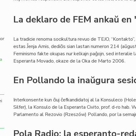
,
La deklaro de FEM ankaŭ en
por
La tradicie renoma socikultura revuo de TEJO, “Kontakto”,
estas Ĵenja Amis, dediĉis sian lastan numeron 214 (aŭgusto
Feminismo fakte okupas nur kelkajn paĝojn, sed interalie 
a
Esperanta Movado, okaze de la Oka de Marto 2006.
En Pollando la inaŭgura sesi
Interkonsente kun ĉiuj ĉefkandidatoj al la Konsuleco (Hole
ri
Silfer), la Konsulo de la Esperanta Civito, prof. d-ro hab.
Parlamento al Rezovio (Rzeszów) Pollando, por la sema
Pola Radio: la esperanto-red