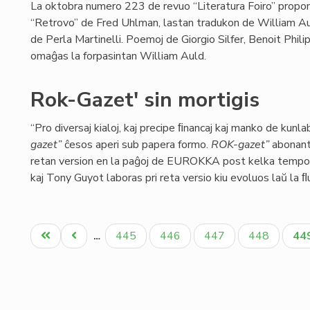
La oktobra numero 223 de revuo “Literatura Foiro” propo
“Retrovo” de Fred Uhlman, lastan tradukon de William Au
de Perla Martinelli. Poemoj de Giorgio Silfer, Benoit Phi
omaĝas la forpasintan William Auld.
Rok-Gazet' sin mortigis
“Pro diversaj kialoj, kaj precipe ﬁnancaj kaj manko de kunla
gazet”
ĉesos aperi sub papera formo.
ROK-gazet”
abonant
retan version en la paĝoj de EUROKKA post kelka tempo.
kaj Tony Guyot laboras pri reta versio kiu evoluos laŭ la ﬂu
Pagination
Unua
Antaŭa
Paĝo
Paĝo
Paĝo
Paĝo
Ak
445
446
447
448
44
…
paĝo
paĝo
pa