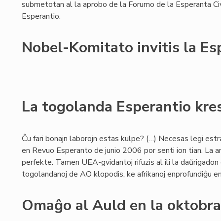
submetotan al la aprobo de la Forumo de la Esperanta Civ
Esperantio.
Nobel-Komitato invitis la E
La togolanda Esperantio kre
Ĉu fari bonajn laborojn estas kulpe? (…) Necesas legi es
en Revuo Esperanto de junio 2006 por senti ion tian. La 
perfekte. Tamen UEA-gvidantoj rifuzis al ili la daŭrigadon de
togolandanoj de AO klopodis, ke afrikanoj enprofundiĝu en
Omaĝo al Auld en la oktobra