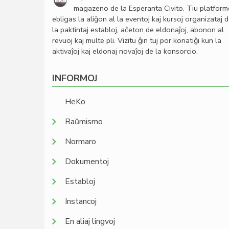
magazeno de la Esperanta Civito. Tiu platfor
ebligas la aliĝon al la eventoj kaj kursoj organizataj 
la paktintaj establoj, aĉeton de eldonaĵoj, abonon al
revuoj kaj multe pli. Vizitu ĝin tuj por konatiĝi kun la
aktivaĵoj kaj eldonaj novaĵoj de la konsorcio.
INFORMOJ
HeKo
Raŭmismo
Normaro
Dokumentoj
Establoj
Instancoj
En aliaj lingvoj