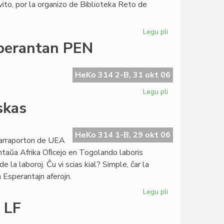
ito, por la organizo de Biblioteka Reto de
Legu pli
pri
Biblioteka
sperantan PEN
Reto:
preparata
la
HeKo 314 2-B, 31 okt 06
direktivo
Legu pli
pri
Nobel-
skas
Komitato
invitis
la
HeKo 314 1-B, 29 okt 06
trarraporton de UEA
Esperantan
antaŭa Afrika Oﬁcejo en Togolando laboris
PEN
 la laboroj. Ĉu vi scias kial? Simple, ĉar la
 Esperantajn aferojn.
Legu pli
pri
La
 LF
togolanda
Esperantio