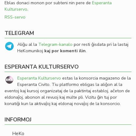
Eblas donaci monon por subteni nin pere de
Esperanta
Kulturservo
.
RSS-servo
TELEGRAM
Aliĝu al la
Telegram-kanalo
por resti ĝisdata pri la lastaj
HeKomunikoj
kaj por komenti ilin
.
ESPERANTA KULTURSERVO
Esperanta Kulturservo
estas la konsorcia magazeno de la
Esperanta Civito. Tiu platformo ebligas la aliĝon al la
eventoj kaj kursoj organizataj de la paktintaj establoj, aĉeton de
eldonaĵoj, abonon al revuoj kaj multe pli. Vizitu ĝin tuj por
konatiĝi kun la aktivaĵoj kaj eldonaj novaĵoj de la konsorcio.
INFORMOJ
HeKo