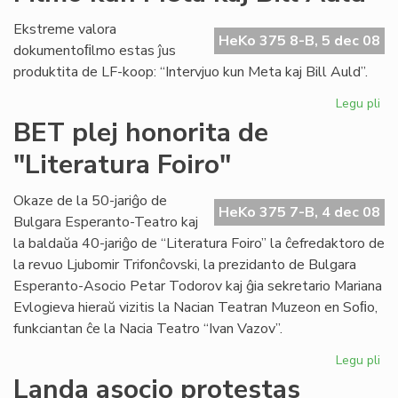
su
en
Ekstreme valora
Os
HeKo 375 8-B, 5 dec 08
dokumentoﬁlmo estas ĵus
produktita de LF-koop: “Intervjuo kun Meta kaj Bill Auld”.
Legu pli
pri
Fil
BET plej honorita de
ku
"Literatura Foiro"
Me
kaj
Bill
Okaze de la 50-jariĝo de
HeKo 375 7-B, 4 dec 08
Au
Bulgara Esperanto-Teatro kaj
la baldaŭa 40-jariĝo de “Literatura Foiro” la ĉefredaktoro de
la revuo Ljubomir Trifonĉovski, la prezidanto de Bulgara
Esperanto-Asocio Petar Todorov kaj ĝia sekretario Mariana
Evlogieva hieraŭ vizitis la Nacian Teatran Muzeon en Soﬁo,
funkciantan ĉe la Nacia Teatro “Ivan Vazov”.
Legu pli
pri
BE
Landa asocio protestas
ple