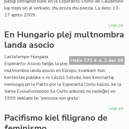
pasigi semajnon kune en la Esperanto-Domo de Ĉaŭdefono
kaj trejni sin al verkado, chu proza chu poezia. La dato: 13-
17 aprilo 2009.
Legu pli
pri
Ate
En Hungario plej multnombra
po
landa asocio
es
ver
Lastatempe Hungaria
HeKo 375 4-A, 2 dec 08
Esperanto-Asocio fariĝis la plej
multnombra landa asocio en Eŭropo, kvankam tion
kontestas publike s-ro László Szilvási, kies konstantaj
mensogoj pri la Pakto por la Esperanta Civito kaŭzis, ke la
tiama EvoluKomisiono (la Civito ankoraŭ ne naskiĝis) en
1999 deklaris lin “persona non grata”.
Legu pli
pri
En
Pacifismo kiel filigrano de
Hu
feminismo
ple