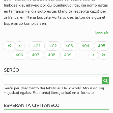
funkcias kiel arkivejo por ĉiuj planlingvoj: tial ĝia nomo estas
en la franca, kaj ĝia siglo estas klarigita (escepta kazo) per
la franca, en Plena Ilustrita Vortaro, kies liston de sigloj el
Esperantio kompilis sen.
Legu pli
pri
CD
Pagination
kie
Unua
Antaŭa
Paĝo
Paĝo
Paĝo
Paĝo
Aktual
401
402
403
404
405
…
me
paĝo
paĝo
paĝo
as
Paĝo
Paĝo
Paĝo
Paĝo
Next
Last
406
407
408
409
…
page
page
SERĈO
Serĉu per (fragmento de) teksto aŭ HeKo-kodo. Minuskloj kaj
majuskloj egalas. Esperantaj literoj ankaŭ en x-formato.
ESPERANTA CIVITANECO