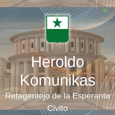
Skip
to
main
content
Heroldo
Komunikas
Retagentejo de la Esperanta
Civito