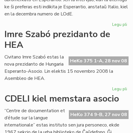
ke ŝi preferas esti indikita je Esperantio, anstataŭ Italio, kiel
en la decembra numero de LOdE.
Legu pli
pri
Per
Imre Szabó prezidanto de
Mar
HEA
pri
lib
Civitano Imre Szabó estas la
HeKo 375 1-A, 28 nov 08
nova prezidanto de Hungaria
Esperanto-Asocio. Lin elektis 15 novembro 2008 la
Asembleo de HEA.
Legu pli
pri
Im
CDELI kiel memstara asocio
Sz
pr
“Centre de documentation et
de
HeKo 374 9-B, 27 nov 08
d’étude sur la langue
HE
internationale” estas instituto sen jura personeco, ekde
1967 sekcio de la urba biblioteko de Ĉaŭdefono. Ĝi