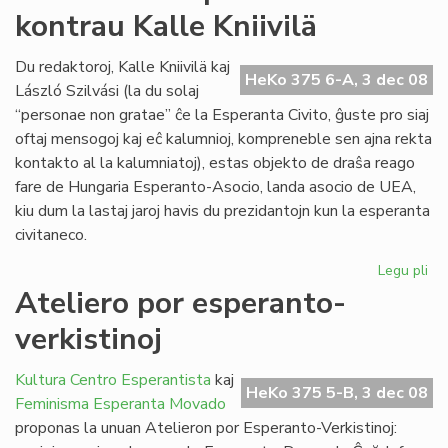
kontrau Kalle Kniivilä
hon
de
"Li
Du redaktoroj, Kalle Kniivilä kaj
HeKo 375 6-A, 3 dec 08
Foi
László Szilvási (la du solaj
“personae non gratae” ĉe la Esperanta Civito, ĝuste pro siaj
oftaj mensogoj kaj eĉ kalumnioj, kompreneble sen ajna rekta
kontakto al la kalumniatoj), estas objekto de draŝa reago
fare de Hungaria Esperanto-Asocio, landa asocio de UEA,
kiu dum la lastaj jaroj havis du prezidantojn kun la esperanta
civitaneco.
Legu pli
pri
La
Ateliero por esperanto-
as
verkistinoj
pr
ko
Kal
Kultura Centro Esperantista
kaj
HeKo 375 5-B, 3 dec 08
Kni
Feminisma Esperanta Movado
proponas la unuan Atelieron por Esperanto-Verkistinoj: