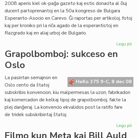
2008 aperis kiel ok-paĝa gazeto kaj estis donacita al ĉiuj
ducent partoprenantoj en la 50a kongreso de Bulgara
Esperanto-Asocio en Carevo. Ĝi raportas per artikoloj, fotoj
kaj per kroniko pri la riĉa agado de la esperantistoj en
Razgrado kaj en aliaj urboj de Bulgario.
Legu pli
pri
Ap
Grapolbomboj: sukceso en
"Es
Oslo
Tr
22
La pasintan semajnon en
HeKo 375 9-C, 8 dec 08
Oslo cento da ŝtatoj
subskribis konvencion, kiu malpermesas la uzon, fabrikadon
kaj komercadon de kelkaj tipoj de grapolbomboj, fakte la
plej danĝeraj. La konvencio ekvalidos post la ratifo fare
de tridek subskribintaj ŝtatoj.
Legu pli
pri
Gr
Filmo kun Meta kaj Bill Auld