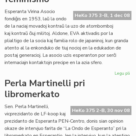
mu
la
Esperanta Virina Asocio
HeKo 375 3-B, 1 dec 08
as
fondiĝis en 1953, laŭ la ondo
de la naciaj movadoj kontraŭ la uzo de atombomboj
kaj kontraŭ ĉiuj militoj. Aldone, EVA aktivadis por la
plialtigo de la socia kaj familia rolo de japaninoj, kun granda
atento al la enkonduko de tiuj nocioj en la edukadon de
postaj generacioj. La asocio uzis esperanton por serĉi
internaciajn kontaktojn precipe en la azia sfero.
Legu pli
pri
Pac
Perla Martinelli pri
kie
libromerkato
fil
de
fe
Sen. Perla Martinelli,
HeKo 375 2-B, 30 nov 08
vicprezidanto de LF-koop kaj
prezidanto de Esperanta PEN-Centro, donis sian opinion
okaze de intervjuo farita de “La Ondo de Esperanto” pri la
libromerkato en Esperantio. Jen la intervjuo, kun la atentigo