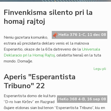
Finvenkisma silento pri la
homaj rajtoj
HeKo 376 1-C, 11 dec 08
Neniu gazetara komuniko,
estrara aŭ prezidanta deklaro venis el la malnova
Esperantio, okaze de la 60a datreveno de la
Universala
Deklaracio pri la Homaj Rajtoj
, celebrita hieraŭ en la tuta
mondo. Domaĝe.
Legu pli
pri
Fi
Aperis "Esperantista
sil
Tribuno" 22
pri
la
ho
Esperantista domo de kulturo
HeKo 368 4-B, 16 sep 08
raj
“D-ro Ivan Kirĉev” en Razgrad
ĉiujare eldonas sian bultenon “Esperantista Tribuno”, kiu en