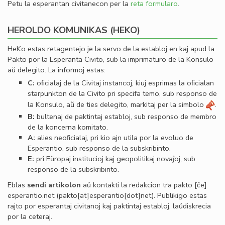
Petu la esperantan civitanecon per la
reta formularo
.
HEROLDO KOMUNIKAS (HEKO)
HeKo estas retagentejo je la servo de la establoj en kaj apud la
Pakto por la Esperanta Civito, sub la imprimaturo de la Konsulo
aŭ delegito. La informoj estas:
C:
oﬁcialaj de la Civitaj instancoj, kiuj esprimas la oﬁcialan
starpunkton de la Civito pri specifa temo, sub responso de
la Konsulo, aŭ de ties delegito, markitaj per la simbolo
.
B:
bultenaj de paktintaj establoj, sub responso de membro
de la koncerna komitato.
A:
alies neoﬁcialaj, pri kio ajn utila por la evoluo de
Esperantio, sub responso de la subskribinto.
E:
pri Eŭropaj institucioj kaj geopolitikaj novaĵoj, sub
responso de la subskribinto.
Eblas
sendi
artikolon
aŭ kontakti la redakcion tra
pakto
[ĉe]
esperantio
.
net
(pakto[at]esperantio[dot]net)
. Publikigo estas
rajto por esperantaj civitanoj kaj paktintaj establoj, laŭdiskrecia
por la ceteraj.