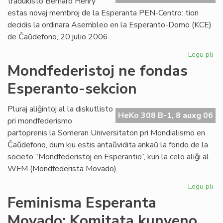
tradukisto Bernard Henry
estas novaj membroj de la Esperanta PEN-Centro: tion
decidis la ordinara Asembleo en la Esperanto-Domo (KCE)
de Ĉaŭdefono, 20 julio 2006.
Legu pli
pri
As
Mondfederistoj ne fondas
de
Esperanto-sekcion
la
Es
PE
Pluraj aliĝintoj al la diskutlisto
HeKo 308 B-1, 8 auxg 06
Ce
pri mondfederismo
partoprenis la Someran Universitaton pri Mondialismo en
Ĉaŭdefono, dum kiu estis antaŭvidita ankaŭ la fondo de la
societo “Mondfederistoj en Esperantio”, kun la celo aliĝi al
WFM (Mondfederista Movado).
Legu pli
pri
Mo
Feminisma Esperanta
ne
Movado: Komitata kunveno
fo