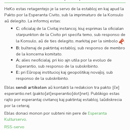
HeKo estas retagentejo je la servo de la establoj en kaj apud la
Pakto por la Esperanta Civito, sub la imprimaturo de la Konsulo
aŭ delegito. La informoj estas:
C:
oﬁcialaj de la Civitaj instancoj, kiuj esprimas la oﬁcialan
starpunkton de la Civito pri specifa temo, sub responso de
la Konsulo, aŭ de ties delegito, markitaj per la simbolo
.
B:
bultenaj de paktintaj establoj, sub responso de membro
de la koncerna komitato.
A:
alies neoﬁcialaj, pri kio ajn utila por la evoluo de
Esperantio, sub responso de la subskribinto.
E:
pri Eŭropaj institucioj kaj geopolitikaj novaĵoj, sub
responso de la subskribinto.
Eblas
sendi
artikolon
aŭ kontakti la redakcion tra
pakto
[ĉe]
esperantio
.
net
(pakto[at]esperantio[dot]net)
. Publikigo estas
rajto por esperantaj civitanoj kaj paktintaj establoj, laŭdiskrecia
por la ceteraj.
Eblas donaci monon por subteni nin pere de
Esperanta
Kulturservo
.
RSS-servo