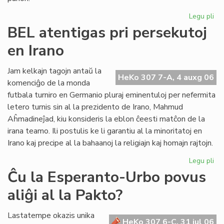
Legu pli
pri
UE
BEL atentigas pri persekutoj
Ko
en Irano
sil
Gb
kaj
Jam kelkajn tagojn antaŭ la
HeKo 307 7-A, 4 auxg 06
tor
komenciĝo de la monda
Re
futbala turniro en Germanio pluraj eminentuloj per nefermita
letero turnis sin al la prezidento de Irano, Mahmud
Aĥmadineĵad, kiu konsideris la eblon ĉeesti matĉon de la
irana teamo. Ili postulis ke li garantiu al la minoritatoj en
Irano kaj precipe al la bahaanoj la religiajn kaj homajn rajtojn.
Legu pli
pri
BE
Ĉu la Esperanto-Urbo povus
ate
aliĝi al la Pakto?
pri
pe
en
Lastatempe okazis unika
HeKo 307 6-C, 31 jul 06
Ira