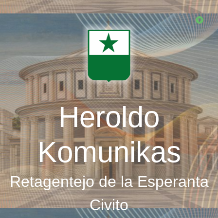
Skip
to
main
content
Heroldo
Komunikas
Retagentejo de la Esperanta
Civito