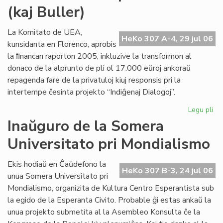
(kaj Buller)
Civ
sol
la
La Komitato de UEA,
HeKo 307 A-4, 29 jul 06
de
kunsidanta en Florenco, aprobis
pri
la ﬁnancan raporton 2005, inkluzive la transformon al
ne
donaco de la alprunto de pli ol 17.000 eŭroj ankoraŭ
repagenda fare de la privatuloj kiuj responsis pri la
intertempe ĉesinta projekto “Indiĝenaj Dialogoj”.
Legu pli
pri
Mo
Inaŭguro de la Somera
ab
Universitato pri Mondialismo
po
Cor
(ka
Ekis hodiaŭ en Ĉaŭdefono la
HeKo 307 B-3, 24 jul 06
Bul
unua Somera Universitato pri
Mondialismo, organizita de Kultura Centro Esperantista sub
la egido de la Esperanta Civito. Probable ĝi estas ankaŭ la
unua projekto submetita al la Asembleo Konsulta ĉe la