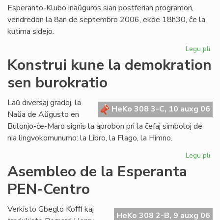
Esperanto-Klubo inaŭguros sian postferian programon,
vendredon la 8an de septembro 2006, ekde 18h30, ĉe la
kutima sidejo.
Legu pli
pri
Gio
Konstrui kune la demokration
Sil
sen burokratio
pr
en
Lo
Laŭ diversaj gradoj, la
HeKo 308 3-C, 10 auxg 06
Naŭa de Aŭgusto en
Bulonjo-ĉe-Maro signis la aprobon pri la ĉefaj simboloj de
nia lingvokomunumo: la Libro, la Flago, la Himno.
Legu pli
pri
Kon
Asembleo de la Esperanta
ku
PEN-Centro
la
de
se
Verkisto Gbeglo Koﬃ kaj
HeKo 308 2-B, 9 auxg 06
bur