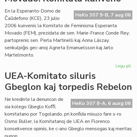
Es
se
En la Esperanto-Domo de
HeKo 307 9-B, 7 aug 06
Ĉaŭdefono (KCE), 23 julio
2006 kunvenis la Komitato de Feminisma Esperanta
Movado (FEM), prezidata de sen. Marie-France Conde Rey;
partoprenis sen. Perla Martinelli kaj Anna Lászay,
senkulpiĝis gec-anoj Agneta Emanuelsson kaj Jarlo
Martelmonto.
Legu pli
pri
Fe
UEA-Komitato siluris
Es
Gbeglon kaj torpedis Rebelon
Mo
Ko
ku
Ne kredinte la denuncon de
HeKo 307 8-A, 6 auxg 06
sia kolego Gbeglo Koﬃ,
komitatano por Togolando, pri konﬁda misuzo fare s-ro
Osmo Buller, la Komitatanoj de UEA en Florenco
konsekvence opiniis, ke c-ano Gbeglo mensogas kaj meritas
punon.