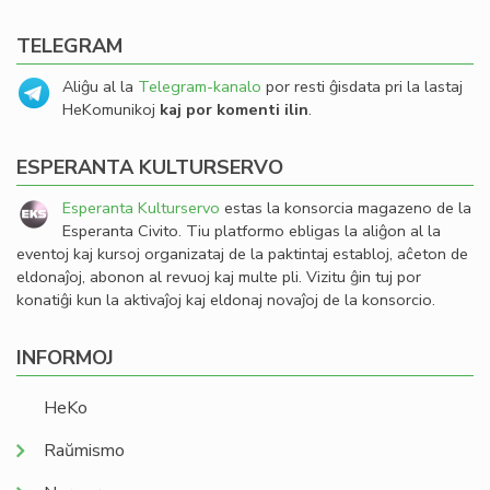
TELEGRAM
Aliĝu al la
Telegram-kanalo
por resti ĝisdata pri la lastaj
HeKomunikoj
kaj por komenti ilin
.
ESPERANTA KULTURSERVO
Esperanta Kulturservo
estas la konsorcia magazeno de la
Esperanta Civito. Tiu platformo ebligas la aliĝon al la
eventoj kaj kursoj organizataj de la paktintaj establoj, aĉeton de
eldonaĵoj, abonon al revuoj kaj multe pli. Vizitu ĝin tuj por
konatiĝi kun la aktivaĵoj kaj eldonaj novaĵoj de la konsorcio.
INFORMOJ
HeKo
Raŭmismo