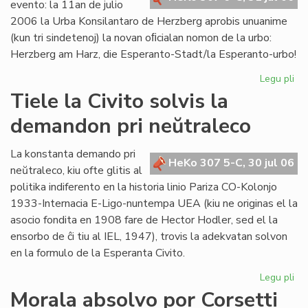
evento: la 11an de julio
2006 la Urba Konsilantaro de Herzberg aprobis unuanime
(kun tri sindetenoj) la novan oﬁcialan nomon de la urbo:
Herzberg am Harz, die Esperanto-Stadt/la Esperanto-urbo!
Legu pli
pri
Ĉu
Tiele la Civito solvis la
la
demandon pri neŭtraleco
Es
Ur
po
La konstanta demando pri
HeKo 307 5-C, 30 jul 06
ali
neŭtraleco, kiu ofte glitis al
al
politika indiferento en la historia linio Pariza CO-Kolonjo
la
1933-Internacia E-Ligo-nuntempa UEA (kiu ne originas el la
Pa
asocio fondita en 1908 fare de Hector Hodler, sed el la
ensorbo de ĉi tiu al IEL, 1947), trovis la adekvatan solvon
en la formulo de la Esperanta Civito.
Legu pli
pri
Tie
Morala absolvo por Corsetti
la