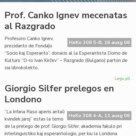
Prof. Canko Ignev mecenatas
al Razgrado
Profesoro Canko Ignev,
HeKo 308 5-B, 16 auxg 06
prezidanto de Fondaĵo
“Socio kaj Esperanto”, donacis al la Esperantista Domo de
Kulturo “D-ro Ivan Kirĉev” – Razgrado (Bulgario) parton de
sia librokolekto.
Legu pli
pri
Pro
Giorgio Silfer prelegos en
Ca
Londono
Ig
me
al
“La Infana Raso aperis antaŭ
HeKo 308 4-A, 11 auxg 06
Ra
kvindek jaroj” estas la temo
de la prelego de prof. Giorgio Silfer, akademia fakulo pri
interlingvistiko kaj esperantologio, per kiu la Londona