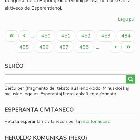
Kongreso de la Popoloj kiu plenumiĝas. Kaj tio danke al la
aktiveco de Esperantianoj.
Legu pli
pri
In
Pagination
de
Unua
Antaŭa
Paĝo
Paĝo
Paĝo
Paĝo
Aktual
450
451
452
453
454
…
la
paĝo
paĝo
paĝo
So
Paĝo
Paĝo
Paĝo
Paĝo
Next
Last
455
456
457
458
…
Uni
page
page
pri
SERĈO
Mo
Serĉu per (fragmento de) teksto aŭ HeKo-kodo. Minuskloj kaj
majuskloj egalas. Esperantaj literoj ankaŭ en x-formato.
ESPERANTA CIVITANECO
Petu la esperantan civitanecon per la
reta formularo
.
HEROLDO KOMUNIKAS (HEKO)