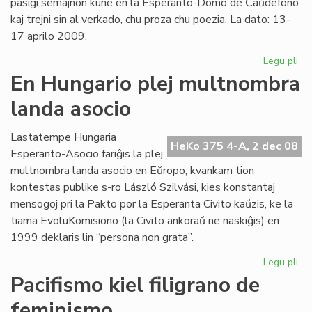
pasigi semajnon kune en la Esperanto-Domo de Ĉaŭdefono
kaj trejni sin al verkado, chu proza chu poezia. La dato: 13-
17 aprilo 2009.
Legu pli
pri
Ate
En Hungario plej multnombra
po
landa asocio
es
ver
Lastatempe Hungaria
HeKo 375 4-A, 2 dec 08
Esperanto-Asocio fariĝis la plej
multnombra landa asocio en Eŭropo, kvankam tion
kontestas publike s-ro László Szilvási, kies konstantaj
mensogoj pri la Pakto por la Esperanta Civito kaŭzis, ke la
tiama EvoluKomisiono (la Civito ankoraŭ ne naskiĝis) en
1999 deklaris lin “persona non grata”.
Legu pli
pri
En
Pacifismo kiel filigrano de
Hu
feminismo
ple