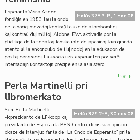
mu
la
Esperanta Virina Asocio
HeKo 375 3-B, 1 dec 08
as
fondiĝis en 1953, laŭ la ondo
de la naciaj movadoj kontraŭ la uzo de atombomboj
kaj kontraŭ ĉiuj militoj. Aldone, EVA aktivadis por la
plialtigo de la socia kaj familia rolo de japaninoj, kun granda
atento al la enkonduko de tiuj nocioj en la edukadon de
postaj generacioj. La asocio uzis esperanton por serĉi
internaciajn kontaktojn precipe en la azia sfero.
Legu pli
pri
Pac
Perla Martinelli pri
kie
libromerkato
fil
de
fe
Sen. Perla Martinelli,
HeKo 375 2-B, 30 nov 08
vicprezidanto de LF-koop kaj
prezidanto de Esperanta PEN-Centro, donis sian opinion
okaze de intervjuo farita de “La Ondo de Esperanto” pri la
libromerkato en Esperantio. Jen la intervjuo, kun la atentigo