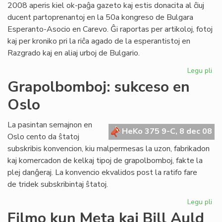
2008 aperis kiel ok-paĝa gazeto kaj estis donacita al ĉiuj
ducent partoprenantoj en la 50a kongreso de Bulgara
Esperanto-Asocio en Carevo. Ĝi raportas per artikoloj, fotoj
kaj per kroniko pri la riĉa agado de la esperantistoj en
Razgrado kaj en aliaj urboj de Bulgario.
Legu pli
pri
Ap
Grapolbomboj: sukceso en
"Es
Oslo
Tr
22
La pasintan semajnon en
HeKo 375 9-C, 8 dec 08
Oslo cento da ŝtatoj
subskribis konvencion, kiu malpermesas la uzon, fabrikadon
kaj komercadon de kelkaj tipoj de grapolbomboj, fakte la
plej danĝeraj. La konvencio ekvalidos post la ratifo fare
de tridek subskribintaj ŝtatoj.
Legu pli
pri
Gr
Filmo kun Meta kaj Bill Auld