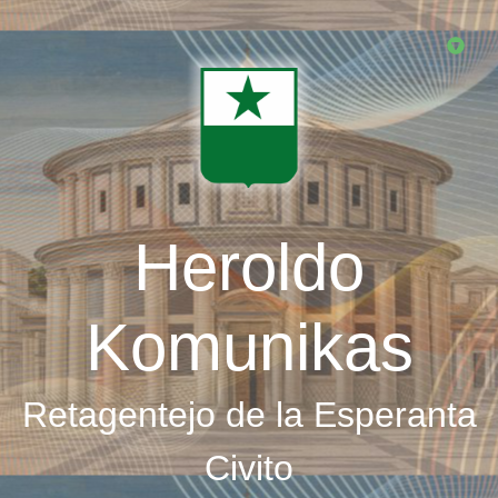
Skip
to
main
content
Heroldo
Komunikas
Retagentejo de la Esperanta
Civito