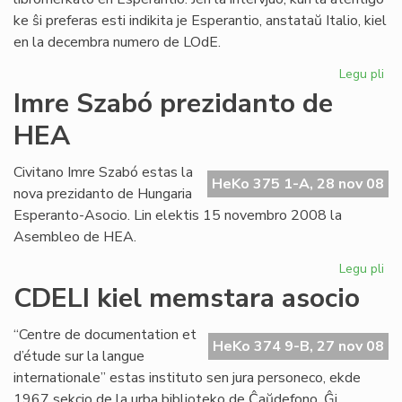
ke ŝi preferas esti indikita je Esperantio, anstataŭ Italio, kiel
en la decembra numero de LOdE.
Legu pli
pri
Per
Imre Szabó prezidanto de
Mar
HEA
pri
lib
Civitano Imre Szabó estas la
HeKo 375 1-A, 28 nov 08
nova prezidanto de Hungaria
Esperanto-Asocio. Lin elektis 15 novembro 2008 la
Asembleo de HEA.
Legu pli
pri
Im
CDELI kiel memstara asocio
Sz
pr
“Centre de documentation et
de
HeKo 374 9-B, 27 nov 08
d’étude sur la langue
HE
internationale” estas instituto sen jura personeco, ekde
1967 sekcio de la urba biblioteko de Ĉaŭdefono. Ĝi