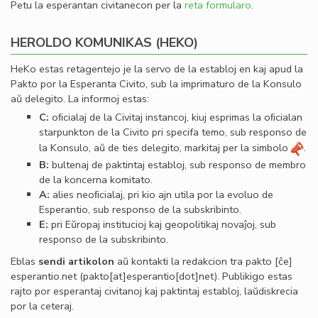
Petu la esperantan civitanecon per la
reta formularo
.
HEROLDO KOMUNIKAS (HEKO)
HeKo estas retagentejo je la servo de la establoj en kaj apud la
Pakto por la Esperanta Civito, sub la imprimaturo de la Konsulo
aŭ delegito. La informoj estas:
C:
oﬁcialaj de la Civitaj instancoj, kiuj esprimas la oﬁcialan
starpunkton de la Civito pri specifa temo, sub responso de
la Konsulo, aŭ de ties delegito, markitaj per la simbolo
.
B:
bultenaj de paktintaj establoj, sub responso de membro
de la koncerna komitato.
A:
alies neoﬁcialaj, pri kio ajn utila por la evoluo de
Esperantio, sub responso de la subskribinto.
E:
pri Eŭropaj institucioj kaj geopolitikaj novaĵoj, sub
responso de la subskribinto.
Eblas
sendi
artikolon
aŭ kontakti la redakcion tra
pakto
[ĉe]
esperantio
.
net
(pakto[at]esperantio[dot]net)
. Publikigo estas
rajto por esperantaj civitanoj kaj paktintaj establoj, laŭdiskrecia
por la ceteraj.