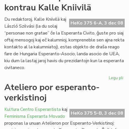
kontrau Kalle Kniivilä
hon
de
"Li
Du redaktoroj, Kalle Kniivilä kaj
HeKo 375 6-A, 3 dec 08
Foi
László Szilvási (la du solaj
“personae non gratae” ĉe la Esperanta Civito, ĝuste pro siaj
oftaj mensogoj kaj eĉ kalumnioj, kompreneble sen ajna rekta
kontakto al la kalumniatoj), estas objekto de draŝa reago
fare de Hungaria Esperanto-Asocio, landa asocio de UEA,
kiu dum la lastaj jaroj havis du prezidantojn kun la esperanta
civitaneco.
Legu pli
pri
La
Ateliero por esperanto-
as
verkistinoj
pr
ko
Kal
Kultura Centro Esperantista
kaj
HeKo 375 5-B, 3 dec 08
Kni
Feminisma Esperanta Movado
proponas la unuan Atelieron por Esperanto-Verkistinoj: