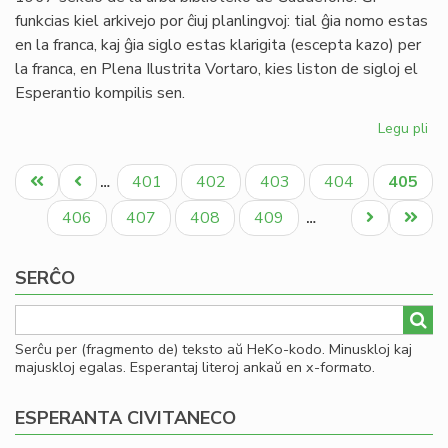
funkcias kiel arkivejo por ĉiuj planlingvoj: tial ĝia nomo estas
en la franca, kaj ĝia siglo estas klarigita (escepta kazo) per
la franca, en Plena Ilustrita Vortaro, kies liston de sigloj el
Esperantio kompilis sen.
Legu pli
pri
CD
Pagination
kie
Unua
Antaŭa
Paĝo
Paĝo
Paĝo
Paĝo
Aktual
401
402
403
404
405
…
me
paĝo
paĝo
paĝo
as
Paĝo
Paĝo
Paĝo
Paĝo
Next
Last
406
407
408
409
…
page
page
SERĈO
Serĉu per (fragmento de) teksto aŭ HeKo-kodo. Minuskloj kaj
majuskloj egalas. Esperantaj literoj ankaŭ en x-formato.
ESPERANTA CIVITANECO