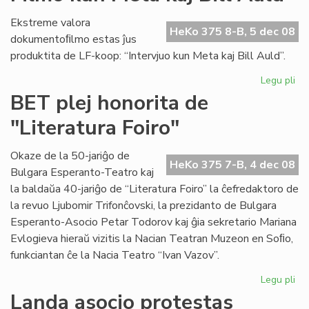
su
en
Ekstreme valora
Os
HeKo 375 8-B, 5 dec 08
dokumentoﬁlmo estas ĵus
produktita de LF-koop: “Intervjuo kun Meta kaj Bill Auld”.
Legu pli
pri
Fil
BET plej honorita de
ku
"Literatura Foiro"
Me
kaj
Bill
Okaze de la 50-jariĝo de
HeKo 375 7-B, 4 dec 08
Au
Bulgara Esperanto-Teatro kaj
la baldaŭa 40-jariĝo de “Literatura Foiro” la ĉefredaktoro de
la revuo Ljubomir Trifonĉovski, la prezidanto de Bulgara
Esperanto-Asocio Petar Todorov kaj ĝia sekretario Mariana
Evlogieva hieraŭ vizitis la Nacian Teatran Muzeon en Soﬁo,
funkciantan ĉe la Nacia Teatro “Ivan Vazov”.
Legu pli
pri
BE
Landa asocio protestas
ple