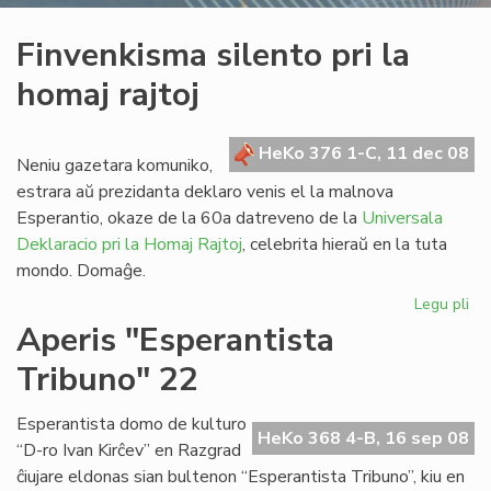
Finvenkisma silento pri la
homaj rajtoj
HeKo 376 1-C, 11 dec 08
Neniu gazetara komuniko,
estrara aŭ prezidanta deklaro venis el la malnova
Esperantio, okaze de la 60a datreveno de la
Universala
Deklaracio pri la Homaj Rajtoj
, celebrita hieraŭ en la tuta
mondo. Domaĝe.
Legu pli
pri
Fi
Aperis "Esperantista
sil
Tribuno" 22
pri
la
ho
Esperantista domo de kulturo
HeKo 368 4-B, 16 sep 08
raj
“D-ro Ivan Kirĉev” en Razgrad
ĉiujare eldonas sian bultenon “Esperantista Tribuno”, kiu en