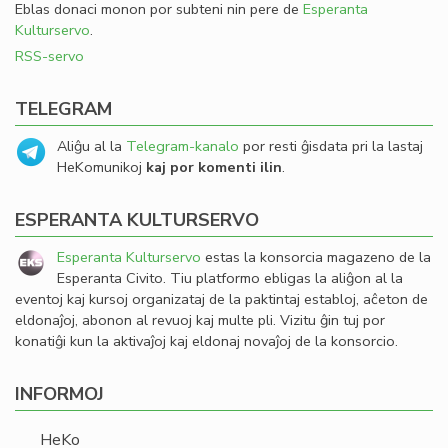
Eblas donaci monon por subteni nin pere de
Esperanta
Kulturservo
.
RSS-servo
TELEGRAM
Aliĝu al la
Telegram-kanalo
por resti ĝisdata pri la lastaj
HeKomunikoj
kaj por komenti ilin
.
ESPERANTA KULTURSERVO
Esperanta Kulturservo
estas la konsorcia magazeno de la
Esperanta Civito. Tiu platformo ebligas la aliĝon al la
eventoj kaj kursoj organizataj de la paktintaj establoj, aĉeton de
eldonaĵoj, abonon al revuoj kaj multe pli. Vizitu ĝin tuj por
konatiĝi kun la aktivaĵoj kaj eldonaj novaĵoj de la konsorcio.
INFORMOJ
HeKo