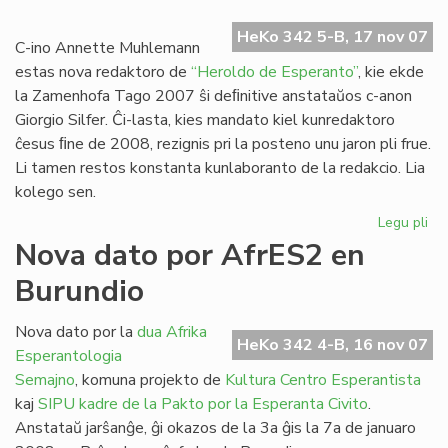
Ra
HeKo 342 5-B, 17 nov 07
dir
C-ino Annette Muhlemann
ne!
estas nova redaktoro de
“Heroldo de Esperanto”
, kie ekde
la Zamenhofa Tago 2007 ŝi deﬁnitive anstataŭos c-anon
Giorgio Silfer. Ĉi-lasta, kies mandato kiel kunredaktoro
ĉesus ﬁne de 2008, rezignis pri la posteno unu jaron pli frue.
Li tamen restos konstanta kunlaboranto de la redakcio. Lia
kolego sen.
Legu pli
pri
No
Nova dato por AfrES2 en
re
Burundio
po
"H
de
Nova dato por la
dua Afrika
HeKo 342 4-B, 16 nov 07
Es
Esperantologia
Semajno
, komuna projekto de
Kultura Centro Esperantista
kaj
SIPU
kadre de la Pakto por la Esperanta Civito
.
Anstataŭ jarŝanĝe, ĝi okazos de la 3a ĝis la 7a de januaro