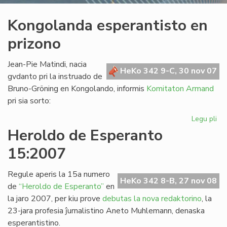
Kongolanda esperantisto en
prizono
Jean-Pie Matindi, nacia
HeKo 342 9-C, 30 nov 07
gvdanto pri la instruado de
Bruno-Gröning en Kongolando, informis
Komitaton Armand
pri sia sorto:
Legu pli
pri
Ko
Heroldo de Esperanto
esp
15:2007
en
pr
Regule aperis la 15a numero
HeKo 342 8-B, 27 nov 08
de
“Heroldo de Esperanto”
en
la jaro 2007, per kiu prove
debutas la nova redaktorino
, la
23-jara profesia ĵurnalistino Aneto Muhlemann, denaska
esperantistino.