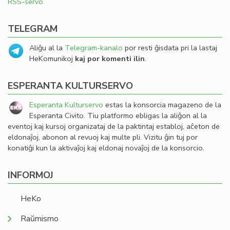
RSS-servo
TELEGRAM
Aliĝu al la
Telegram-kanalo
por resti ĝisdata pri la lastaj
HeKomunikoj
kaj por komenti ilin
.
ESPERANTA KULTURSERVO
Esperanta Kulturservo
estas la konsorcia magazeno de la
Esperanta Civito. Tiu platformo ebligas la aliĝon al la
eventoj kaj kursoj organizataj de la paktintaj establoj, aĉeton de
eldonaĵoj, abonon al revuoj kaj multe pli. Vizitu ĝin tuj por
konatiĝi kun la aktivaĵoj kaj eldonaj novaĵoj de la konsorcio.
INFORMOJ
HeKo
Raŭmismo