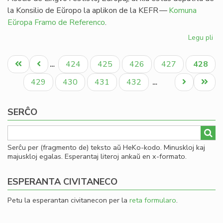
la Konsilio de Eŭropo la aplikon de la KEFR —
Komuna
Eŭropa Framo de Referenco
.
Legu pli
pri
Ag
Pagination
pri
Unua
Antaŭa
Paĝo
Paĝo
Paĝo
Paĝo
Aktual
424
425
426
427
428
…
es
paĝo
paĝo
paĝo
en
Paĝo
Paĝo
Paĝo
Paĝo
Next
Last
429
430
431
432
…
li
page
page
SERĈO
Serĉu per (fragmento de) teksto aŭ HeKo-kodo. Minuskloj kaj
majuskloj egalas. Esperantaj literoj ankaŭ en x-formato.
ESPERANTA CIVITANECO
Petu la esperantan civitanecon per la
reta formularo
.