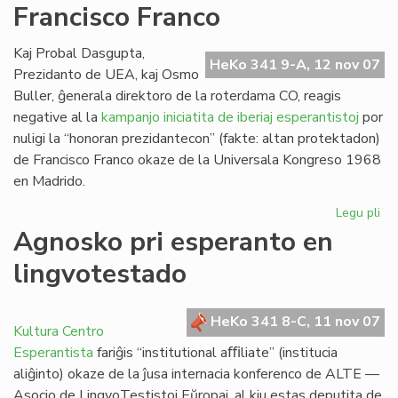
Francisco Franco
Ra
Kaj Probal Dasgupta,
HeKo 341 9-A, 12 nov 07
Prezidanto de UEA, kaj Osmo
Buller, ĝenerala direktoro de la roterdama CO, reagis
negative al la
kampanjo iniciatita de iberiaj esperantistoj
por
nuligi la “honoran prezidantecon” (fakte: altan protektadon)
de Francisco Franco okaze de la Universala Kongreso 1968
en Madrido.
Legu pli
pri
Ro
Agnosko pri esperanto en
de
lingvotestado
Fra
Fr
HeKo 341 8-C, 11 nov 07
Kultura Centro
Esperantista
fariĝis “institutional aﬃliate” (institucia
aliĝinto) okaze de la ĵusa internacia konferenco de ALTE —
Asocio de LingvoTestistoj Eŭropaj, al kiu estas deputita de