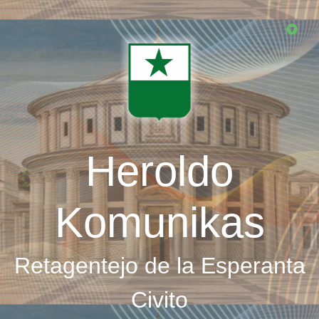
Skip
to
main
content
Heroldo
Komunikas
Retagentejo de la Esperanta
Civito