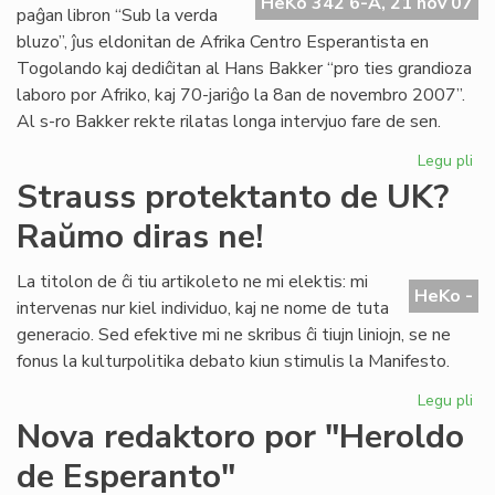
Pa
HeKo 342 6-A, 21 nov 07
paĝan libron “Sub la verda
No
bluzo”, ĵus eldonitan de Afrika Centro Esperantista en
Togolando kaj dediĉitan al Hans Bakker “pro ties grandioza
laboro por Afriko, kaj 70-jariĝo la 8an de novembro 2007”.
Al s-ro Bakker rekte rilatas longa intervjuo fare de sen.
Legu pli
pri
Afr
Strauss protektanto de UK?
fil
Raŭmo diras ne!
pri
Ro
La titolon de ĉi tiu artikoleto ne mi elektis: mi
HeKo -
intervenas nur kiel individuo, kaj ne nome de tuta
generacio. Sed efektive mi ne skribus ĉi tiujn liniojn, se ne
fonus la kulturpolitika debato kiun stimulis la Manifesto.
Legu pli
pri
St
Nova redaktoro por "Heroldo
pr
de Esperanto"
de
UK