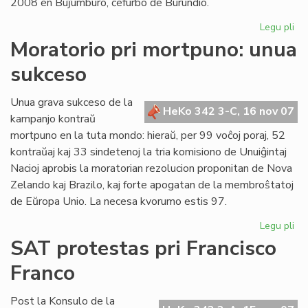
2008 en Buĵumburo, ĉefurbo de Burundio.
Legu pli
pri
No
Moratorio pri mortpuno: unua
da
sukceso
po
Af
en
Unua grava sukceso de la
HeKo 342 3-C, 16 nov 07
Bu
kampanjo kontraŭ
mortpuno en la tuta mondo: hieraŭ, per 99 voĉoj poraj, 52
kontraŭaj kaj 33 sindetenoj la tria komisiono de Unuiĝintaj
Nacioj aprobis la moratorian rezolucion proponitan de Nova
Zelando kaj Brazilo, kaj forte apogatan de la membroŝtatoj
de Eŭropa Unio. La necesa kvorumo estis 97.
Legu pli
pri
Mo
SAT protestas pri Francisco
pri
Franco
mo
un
su
Post la Konsulo de la