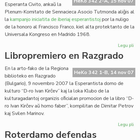
HeKo 342 2-A, 15 nov 07
Esperanta Civito, ankaŭ la
Plenum-Komitato de Sennacieca Asocio Tutmonda aliĝis al
la
kampanjo iniciatita de iberiaj esperantistoj
por la nuligo
de la honoro al Francisco Franco, kiel alta protektanto de la
Universala Kongreso en Madrido 1968.
Legu pli
pri
SA
Libropremiero en Razgrado
pr
pri
En la arto-fako de la Regiona
Fra
HeKo 342 1-B, 14 nov 07
biblioteko en Razgrado
Fr
(Bulgario), 9 novembro 2007 la Esperantista domo de
kulturo “D-ro Ivan Kirĉev” kaj la loka Klubo de la
kulturagadantoj organizis oﬁcialan promocion de la libro “D-
ro Ivan Kirĉev aŭ homo faber”, kompilitan de Dimitar Petrov
kaj Svilen Marinov.
Legu pli
pri
Li
Roterdamo defendas
en