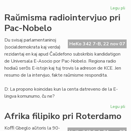
Legu pli
pri
He
Raŭmisma radiointervjuo pri
de
Pac-Nobelo
Es
15
Du svisaj parlamentaninoj
HeKo 342 7-B, 22 nov 07
(socialdemokrata kaj verda)
rezidantaj en kaj apud Ĉaŭdefono subskribis kandidatigon
de Universala E-Asocio por Pac-Nobelo. Regiona radio
hodiaŭ serĉis E-istojn kaj tuj trovis la adreson de KCE. Jen
resumo de la intervjuo, fakte raŭmisme respondita.
D: La propono koincidas kun la centa datreveno de la E-
lingva komunumo, ĉu ne?
Legu pli
pri
Ra
Afrika filipiko pri Roterdamo
rad
pri
Koﬃ Gbeglo aŭtoris la 90-