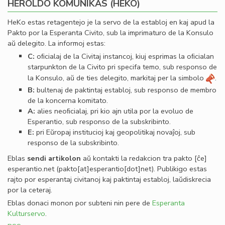
HEROLDO KOMUNIKAS (HEKO)
HeKo estas retagentejo je la servo de la establoj en kaj apud la
Pakto por la Esperanta Civito, sub la imprimaturo de la Konsulo
aŭ delegito. La informoj estas:
C:
oﬁcialaj de la Civitaj instancoj, kiuj esprimas la oﬁcialan
starpunkton de la Civito pri specifa temo, sub responso de
la Konsulo, aŭ de ties delegito, markitaj per la simbolo
.
B:
bultenaj de paktintaj establoj, sub responso de membro
de la koncerna komitato.
A:
alies neoﬁcialaj, pri kio ajn utila por la evoluo de
Esperantio, sub responso de la subskribinto.
E:
pri Eŭropaj institucioj kaj geopolitikaj novaĵoj, sub
responso de la subskribinto.
Eblas
sendi
artikolon
aŭ kontakti la redakcion tra
pakto
[ĉe]
esperantio
.
net
(pakto[at]esperantio[dot]net)
. Publikigo estas
rajto por esperantaj civitanoj kaj paktintaj establoj, laŭdiskrecia
por la ceteraj.
Eblas donaci monon por subteni nin pere de
Esperanta
Kulturservo
.