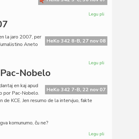
Legu pli
pri
Kongolanda
07
esperantisto
en
n la jaro 2007, per
prizono
HeKo 342 8-B, 27 nov 08
 ĵurnalistino Aneto
Legu pli
pri
Heroldo
 Pac-Nobelo
de
Esperanto
dantaj en kaj apud
15:2007
HeKo 342 7-B, 22 nov 07
io por Pac-Nobelo.
son de KCE. Jen resumo de la intervjuo, fakte
ingva komunumo, ĉu ne?
Legu pli
pri