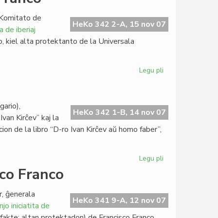
pri
mortpuno:
-Komitato de
unua
HeKo 342 2-A, 15 nov 07
a de iberiaj
sukceso
o, kiel alta protektanto de la Universala
Legu pli
pri
SAT
protestas
pri
gario),
Francisco
HeKo 342 1-B, 14 nov 07
an Kirĉev” kaj la
Franco
ion de la libro “D-ro Ivan Kirĉev aŭ homo faber”,
Legu pli
pri
Libropremiero
co Franco
en
Razgrado
, ĝenerala
HeKo 341 9-A, 12 nov 07
jo iniciatita de
(fakte: altan protektadon) de Francisco Franco