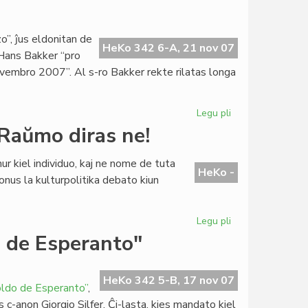
Raŭmisma
radiointervjuo
pri
”, ĵus eldonitan de
Pac-
HeKo 342 6-A, 21 nov 07
 Hans Bakker “pro
Nobelo
novembro 2007”. Al s-ro Bakker rekte rilatas longa
Legu pli
pri
Afrika
Raŭmo diras ne!
filipiko
pri
nur kiel individuo, kaj ne nome de tuta
Roterdamo
HeKo -
 fonus la kulturpolitika debato kiun
Legu pli
pri
Strauss
 de Esperanto"
protektanto
de
UK?
HeKo 342 5-B, 17 nov 07
ldo de Esperanto”
,
Raŭmo
-anon Giorgio Silfer. Ĉi-lasta, kies mandato kiel
diras