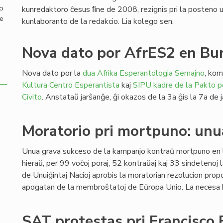
mo
kunredaktoro ĉesus ﬁne de 2008, rezignis pri la posteno un
de
kunlaboranto de la redakcio. Lia kolego sen.
Nova dato por AfrES2 en Bu
Nova dato por la
dua Afrika Esperantologia Semajno
, kom
Kultura Centro Esperantista
kaj
SIPU
kadre de la Pakto p
Civito
. Anstataŭ jarŝanĝe, ĝi okazos de la 3a ĝis la 7a d
Moratorio pri mortpuno: unu
Unua grava sukceso de la kampanjo kontraŭ mortpuno en 
hieraŭ, per 99 voĉoj poraj, 52 kontraŭaj kaj 33 sindetenoj 
de Unuiĝintaj Nacioj aprobis la moratorian rezolucion prop
apogatan de la membroŝtatoj de Eŭropa Unio. La necesa 
SAT protestas pri Francisco 