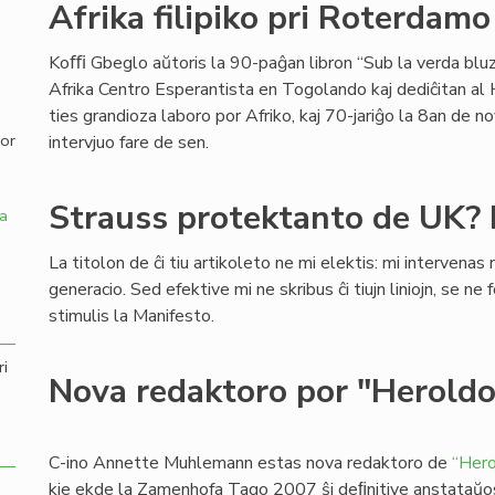
Afrika filipiko pri Roterdamo
,
Koﬃ Gbeglo aŭtoris la 90-paĝan libron “Sub la verda bluzo
Afrika Centro Esperantista en Togolando kaj dediĉitan al
ties grandioza laboro por Afriko, kaj 70-jariĝo la 8an de 
por
intervjuo fare de sen.
Strauss protektanto de UK? 
a
La titolon de ĉi tiu artikoleto ne mi elektis: mi intervenas 
generacio. Sed efektive mi ne skribus ĉi tiujn liniojn, se ne
stimulis la Manifesto.
ri
Nova redaktoro por "Heroldo
C-ino Annette Muhlemann estas nova redaktoro de
“Hero
kie ekde la Zamenhofa Tago 2007 ŝi deﬁnitive anstataŭos c