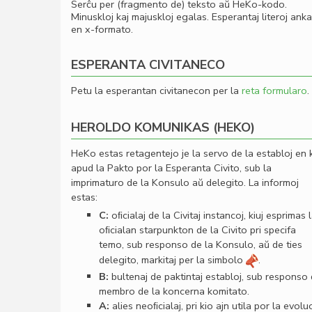
Serĉu per (fragmento de) teksto aŭ HeKo-kodo.
Minuskloj kaj majuskloj egalas. Esperantaj literoj ank
en x-formato.
ESPERANTA CIVITANECO
Petu la esperantan civitanecon per la
reta formularo
.
HEROLDO KOMUNIKAS (HEKO)
HeKo estas retagentejo je la servo de la establoj en 
apud la Pakto por la Esperanta Civito, sub la
imprimaturo de la Konsulo aŭ delegito. La informoj
estas:
C:
oﬁcialaj de la Civitaj instancoj, kiuj esprimas 
oﬁcialan starpunkton de la Civito pri specifa
temo, sub responso de la Konsulo, aŭ de ties
delegito, markitaj per la simbolo
.
B:
bultenaj de paktintaj establoj, sub responso
membro de la koncerna komitato.
A:
alies neoﬁcialaj, pri kio ajn utila por la evolu