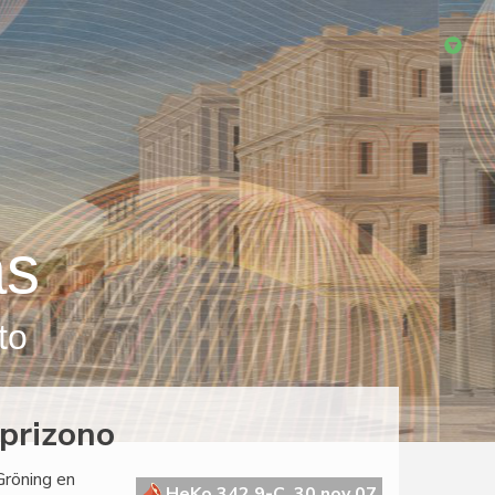
as
to
prizono
Gröning en
HeKo 342 9-C, 30 nov 07