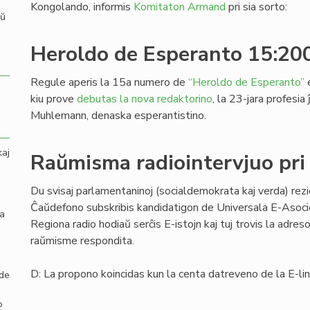
Kongolando, informis
Komitaton Armand
pri sia sorto:
aŭ
Heroldo de Esperanto 15:20
Regule aperis la 15a numero de
“Heroldo de Esperanto”
e
kiu prove
debutas la nova redaktorino
, la 23-jara profesia
Muhlemann, denaska esperantistino.
kaj
Raŭmisma radiointervjuo pri
Du svisaj parlamentaninoj (socialdemokrata kaj verda) rezi
Ĉaŭdefono subskribis kandidatigon de Universala E-Asoc
la
Regiona radio hodiaŭ serĉis E-istojn kaj tuj trovis la adre
raŭmisme respondita.
D: La propono koincidas kun la centa datreveno de la E-l
 de
o