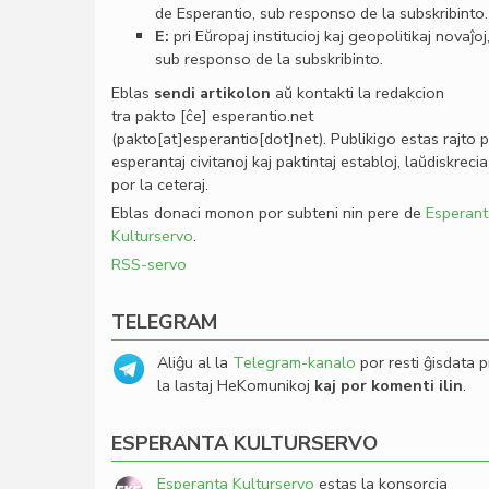
de Esperantio, sub responso de la subskribinto.
E:
pri Eŭropaj institucioj kaj geopolitikaj novaĵoj
sub responso de la subskribinto.
Eblas
sendi
artikolon
aŭ kontakti la redakcion
tra
pakto
[ĉe]
esperantio
.
net
(pakto[at]esperantio[dot]net)
. Publikigo estas rajto 
esperantaj civitanoj kaj paktintaj establoj, laŭdiskrecia
por la ceteraj.
Eblas donaci monon por subteni nin pere de
Esperant
Kulturservo
.
RSS-servo
TELEGRAM
Aliĝu al la
Telegram-kanalo
por resti ĝisdata p
la lastaj HeKomunikoj
kaj por komenti ilin
.
ESPERANTA KULTURSERVO
Esperanta Kulturservo
estas la konsorcia