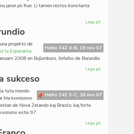
u jaron pli frue. Li tamen restos konstanta
ne!
Legu pli
pri
Nova
rundio
redaktoro
por
una projekto de
"Heroldo
HeKo 342 4-B, 16 nov 07
or la Esperanta
de
e januaro 2008 en Buĵumburo, ĉefurbo de Burundio.
Esperanto"
Legu pli
pri
Nova
a sukceso
dato
por
la tuta mondo:
AfrES2
HeKo 342 3-C, 16 nov 07
la tria komisiono
en
onitan de Nova Zelando kaj Brazilo, kaj forte
Burundio
kvorumo estis 97.
Legu pli
pri
Moratorio
Franco