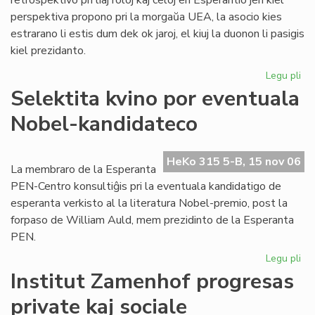
retrospektivo pri liaj roloj kaj celoj en Esperantio jen kiel
perspektiva propono pri la morgaŭa UEA, la asocio kies
estrarano li estis dum dek ok jaroj, el kiuj la duonon li pasigis
kiel prezidanto.
Legu pli
pri
To
Selektita kvino por eventuala
pri
Nobel-kandidateco
ra
en
sia
HeKo 315 5-B, 15 nov 06
las
La membraro de la Esperanta
lib
PEN-Centro konsultiĝis pri la eventuala kandidatigo de
esperanta verkisto al la literatura Nobel-premio, post la
forpaso de William Auld, mem prezidinto de la Esperanta
PEN.
Legu pli
pri
Sel
Institut Zamenhof progresas
kvi
private kaj sociale
po