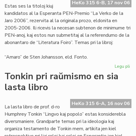
HeKo 315 6-B, 17 nov 06
aŭt
Estas ses la titoloj kiuj
kandidatos al la Esperanta PEN-Premio “La Verko de la
Jaro 2006”, rezervita al la originala prozo, eldonita en
2005-2006. Ili ricevis la necesan subtenon de minimume tri
PEN-anoj, kaj estos nun submetitaj al la referendumo de la
abonantaro de “Literatura Foiro”. Temas pri la libroj:
“Amaro” de Sten Johansson, eld. Fonto.
Legu pli
pri
Ka
Tonkin pri raŭmismo en sia
po
lasta libro
"L
Ve
de
HeKo 315 6-A, 16 nov 06
la
La lasta libro de prof. d-ro
Jar
Humphrey Tonkin “Lingvo kaj popolo” estas konsiderebla
20
diversmaniere. Grandparte temas pri la ideologia kaj
organiza testamento de Tonkin mem, artikita jen kiel