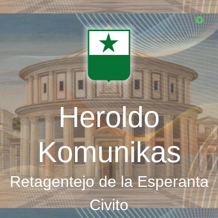
Skip
to
main
content
Heroldo
Komunikas
Retagentejo de la Esperanta
Civito