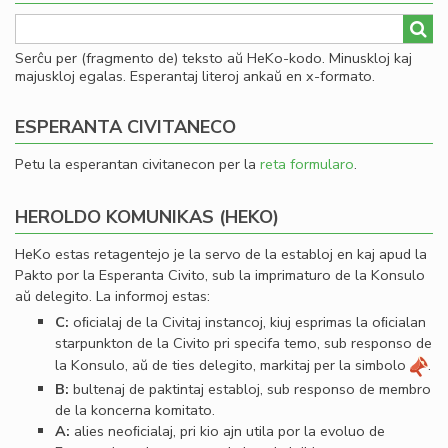
Serĉu per (fragmento de) teksto aŭ HeKo-kodo. Minuskloj kaj
majuskloj egalas. Esperantaj literoj ankaŭ en x-formato.
ESPERANTA CIVITANECO
Petu la esperantan civitanecon per la
reta formularo
.
HEROLDO KOMUNIKAS (HEKO)
HeKo estas retagentejo je la servo de la establoj en kaj apud la
Pakto por la Esperanta Civito, sub la imprimaturo de la Konsulo
aŭ delegito. La informoj estas:
C:
oﬁcialaj de la Civitaj instancoj, kiuj esprimas la oﬁcialan
starpunkton de la Civito pri specifa temo, sub responso de
la Konsulo, aŭ de ties delegito, markitaj per la simbolo
.
B:
bultenaj de paktintaj establoj, sub responso de membro
de la koncerna komitato.
A:
alies neoﬁcialaj, pri kio ajn utila por la evoluo de