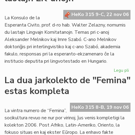
po
la
HeKo 315 9-C, 22 nov 06
se
La Konsulo de la
ele
Esperanta Civito, prof. d-ro hab. Walter Zelazny, nomumis
du lastajn Lingvajn Komitatanojn. Temas pri c-anoj
Aleksander Melnikov kaj Imre Szabó. C-ano Melnikov
doktoriĝis pri interlingvistiko kaj c-ano Szabó, akademia
fakulo, responsas pri la esperanto-ekzamenaro ĉe la
institucio deputita pri lingvotestado en Hungario.
Legu pli
pri
La
La dua jarkolekto de "Femina"
Ko
estas kompleta
no
du
las
HeKo 315 8-B, 19 nov 06
LK
La vintra numero de “Femina”,
an
socikultura revuo ne nur por virinoj, ĵus venis kompletigi la
kolekton 2006. Post Afriko, Latin-Ameriko, Oriento, la
fokuso situas en kaj ekster Eŭropo. La enhavo fakte