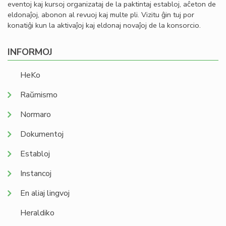
eventoj kaj kursoj organizataj de la paktintaj establoj, aĉeton de
eldonaĵoj, abonon al revuoj kaj multe pli. Vizitu ĝin tuj por
konatiĝi kun la aktivaĵoj kaj eldonaj novaĵoj de la konsorcio.
INFORMOJ
HeKo
Raŭmismo
Normaro
Dokumentoj
Establoj
Instancoj
En aliaj lingvoj
Heraldiko