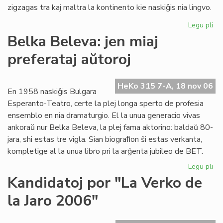
zigzagas tra kaj maltra la kontinento kie naskiĝis nia lingvo.
Legu pli
pri
La
Belka Beleva: jen miaj
du
preferataj aŭtoroj
jar
de
"F
HeKo 315 7-A, 18 nov 06
es
En 1958 naskiĝis Bulgara
ko
Esperanto-Teatro, certe la plej longa sperto de profesia
ensemblo en nia dramaturgio. El la unua generacio vivas
ankoraŭ nur Belka Beleva, la plej fama aktorino: baldaŭ 80-
jara, shi estas tre vigla. Sian biograﬁon ŝi estas verkanta,
kompletige al la unua libro pri la arĝenta jubileo de BET.
Legu pli
pri
Be
Kandidatoj por "La Verko de
Be
la Jaro 2006"
jen
mia
pre