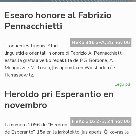
Esearo honore al Fabrizio
Pennacchietti
HeKo 316 3-A, 25 nov 06
“Loquentes Linguis. Studi
linguistici e orientali in onore di Fabrizio A. Pennacchietti”
estas la gratula verko redaktita de P.G. Borbone, A.
Mengozzi e M. Tosco, ĵus aperinta en Wiesbaden ĉe
Harrassowitz.
Legu pli
pri
Es
Heroldo pri Esperantio en
ho
novembro
al
Fab
Pen
HeKo 316 2-B, 24 nov 06
La numero 2096 de “Heroldo
de Esperanto”, 15a en la jarkolekto, ĵus aperis. Ĝi kovras la