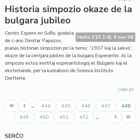
Sta
Historia simpozio okaze de la
en
bulgara jubileo
Sof
la
pr
Centro Espero en Soﬁo, gvidata
HeKo 315 2-B, 9 nov 06
de
de c-ano Dimitar Papazov,
"Kv
planas historian simpozion pri la temo: “1907 kaj la sekvo”,
okaze de la centjara jubileo de la bulgara Esperantio. Al la
simpozio estos invititaj esperantologoj el Bulgario kaj el
eksterlande, per la kunlaboro de Scienca Instituto
Dietterle.
Legu pli
pri
His
Pagination
si
Unua
Antaŭa
Paĝo
Paĝo
Paĝo
Paĝo
Aktual
444
445
446
447
448
…
ok
paĝo
paĝo
paĝo
de
Paĝo
Paĝo
Paĝo
Paĝo
Next
Last
449
450
451
452
…
la
page
page
bu
SERĈO
jub