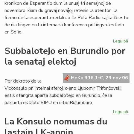
kronikon de Esperantio dum la unuaj tri semajnoj de
novembro, kiam du gravaj novaĵoj retenis la atenton: la
fermo de la esperanto-redakcio ĉe Pola Radio kaj la ĉeesto
de nia lingvo en la internacia konferenco pri lingvotestado
en Soﬁo.
Legu pli
pri
He
Subbalotejo en Burundio por
pri
la senataj elektoj
Es
en
no
HeKo 316 1-C, 23 nov 06
Per dekreto de la
Vickonsulo pri internaj aferoj, c-ano Ljubomir Trifonĉovski,
estis starigita aparta subbalotejo en Burundio, ĉe la
paktinta establo SIPU en urbo Buĵumburo.
Legu pli
pri
Su
La Konsulo nomumas du
en
lastajn LK-anojn
Bu