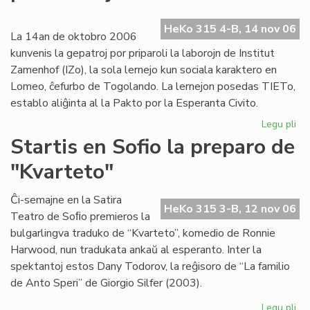
ev
No
HeKo 315 4-B, 14 nov 06
ka
La 14an de oktobro 2006
kunvenis la gepatroj por priparoli la laborojn de Institut
Zamenhof (IZo), la sola lernejo kun sociala karaktero en
Lomeo, ĉefurbo de Togolando. La lernejon posedas TIETo,
establo aliĝinta al la Pakto por la Esperanta Civito.
Legu pli
pri
Ins
Startis en Sofio la preparo de
Za
"Kvarteto"
pr
pri
kaj
Ĉi-semajne en la Satira
HeKo 315 3-B, 12 nov 06
soc
Teatro de Soﬁo premieros la
bulgarlingva traduko de “Kvarteto”, komedio de Ronnie
Harwood, nun tradukata ankaŭ al esperanto. Inter la
spektantoj estos Dany Todorov, la reĝisoro de “La familio
de Anto Speri” de Giorgio Silfer (2003).
Legu pli
pri