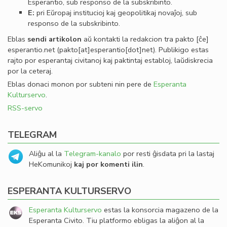
Esperantio, sub responso de la subskribinto.
E:
pri Eŭropaj institucioj kaj geopolitikaj novaĵoj, sub
responso de la subskribinto.
Eblas
sendi
artikolon
aŭ kontakti la redakcion tra
pakto
[ĉe]
esperantio
.
net
(pakto[at]esperantio[dot]net)
. Publikigo estas
rajto por esperantaj civitanoj kaj paktintaj establoj, laŭdiskrecia
por la ceteraj.
Eblas donaci monon por subteni nin pere de
Esperanta
Kulturservo
.
RSS-servo
TELEGRAM
Aliĝu al la
Telegram-kanalo
por resti ĝisdata pri la lastaj
HeKomunikoj
kaj por komenti ilin
.
ESPERANTA KULTURSERVO
Esperanta Kulturservo
estas la konsorcia magazeno de la
Esperanta Civito. Tiu platformo ebligas la aliĝon al la