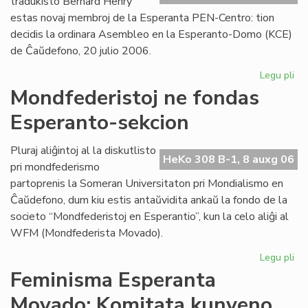
tradukisto Bernard Henry
estas novaj membroj de la Esperanta PEN-Centro: tion
decidis la ordinara Asembleo en la Esperanto-Domo (KCE)
de Ĉaŭdefono, 20 julio 2006.
Legu pli
pri
As
Mondfederistoj ne fondas
de
Esperanto-sekcion
la
Es
PE
Pluraj aliĝintoj al la diskutlisto
HeKo 308 B-1, 8 auxg 06
Ce
pri mondfederismo
partoprenis la Someran Universitaton pri Mondialismo en
Ĉaŭdefono, dum kiu estis antaŭvidita ankaŭ la fondo de la
societo “Mondfederistoj en Esperantio”, kun la celo aliĝi al
WFM (Mondfederista Movado).
Legu pli
pri
Mo
Feminisma Esperanta
ne
Movado: Komitata kunveno
fo