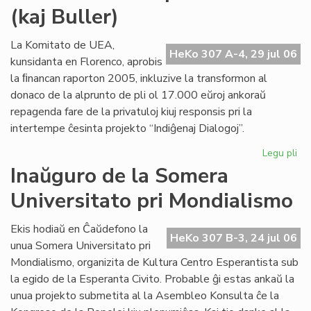
(kaj Buller)
Civ
sol
la
La Komitato de UEA,
HeKo 307 A-4, 29 jul 06
de
kunsidanta en Florenco, aprobis
pri
la ﬁnancan raporton 2005, inkluzive la transformon al
ne
donaco de la alprunto de pli ol 17.000 eŭroj ankoraŭ
repagenda fare de la privatuloj kiuj responsis pri la
intertempe ĉesinta projekto “Indiĝenaj Dialogoj”.
Legu pli
pri
Mo
Inaŭguro de la Somera
ab
Universitato pri Mondialismo
po
Cor
(ka
Ekis hodiaŭ en Ĉaŭdefono la
HeKo 307 B-3, 24 jul 06
Bul
unua Somera Universitato pri
Mondialismo, organizita de Kultura Centro Esperantista sub
la egido de la Esperanta Civito. Probable ĝi estas ankaŭ la
unua projekto submetita al la Asembleo Konsulta ĉe la