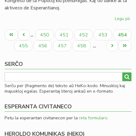
Kongreso de la Popoloj kiu plenumiĝas. Kaj tio danke al la
aktiveco de Esperantianoj.
Legu pli
pri
In
Pagination
de
Unua
Antaŭa
Paĝo
Paĝo
Paĝo
Paĝo
Aktual
450
451
452
453
454
…
la
paĝo
paĝo
paĝo
So
Paĝo
Paĝo
Paĝo
Paĝo
Next
Last
455
456
457
458
…
Uni
page
page
pri
SERĈO
Mo
Serĉu per (fragmento de) teksto aŭ HeKo-kodo. Minuskloj kaj
majuskloj egalas. Esperantaj literoj ankaŭ en x-formato.
ESPERANTA CIVITANECO
Petu la esperantan civitanecon per la
reta formularo
.
HEROLDO KOMUNIKAS (HEKO)