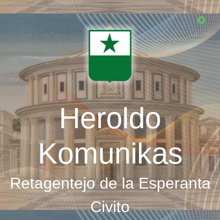
Skip
to
main
content
Heroldo
Komunikas
Retagentejo de la Esperanta
Civito