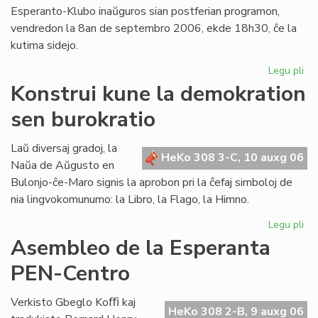
Esperanto-Klubo inaŭguros sian postferian programon,
vendredon la 8an de septembro 2006, ekde 18h30, ĉe la
kutima sidejo.
Legu pli
pri
Gio
Konstrui kune la demokration
Sil
sen burokratio
pr
en
Lo
Laŭ diversaj gradoj, la
HeKo 308 3-C, 10 auxg 06
Naŭa de Aŭgusto en
Bulonjo-ĉe-Maro signis la aprobon pri la ĉefaj simboloj de
nia lingvokomunumo: la Libro, la Flago, la Himno.
Legu pli
pri
Kon
Asembleo de la Esperanta
ku
PEN-Centro
la
de
se
Verkisto Gbeglo Koﬃ kaj
HeKo 308 2-B, 9 auxg 06
bur