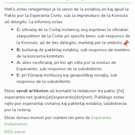
HeKo estas retagentejo je la servo de la establoj en kaj apud la
Pakto por la Esperanta Civito, sub la imprimaturo de la Konsulo
aŭ delegito. La informoj estas:
C:
oﬁcialaj de la Civitaj instancoj, kiuj esprimas la oﬁcialan
starpunkton de la Civito pri specifa temo, sub responso de
la Konsulo, aŭ de ties delegito, markitaj per la simbolo
.
B:
bultenaj de paktintaj establoj, sub responso de membro
de la koncerna komitato.
A:
alies neoﬁcialaj, pri kio ajn utila por la evoluo de
Esperantio, sub responso de la subskribinto.
E:
pri Eŭropaj institucioj kaj geopolitikaj novaĵoj, sub
responso de la subskribinto.
Eblas
sendi
artikolon
aŭ kontakti la redakcion tra
pakto
[ĉe]
esperantio
.
net
(pakto[at]esperantio[dot]net)
. Publikigo estas
rajto por esperantaj civitanoj kaj paktintaj establoj, laŭdiskrecia
por la ceteraj.
Eblas donaci monon por subteni nin pere de
Esperanta
Kulturservo
.
RSS-servo