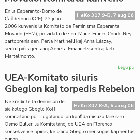
Es
se
En la Esperanto-Domo de
HeKo 307 9-B, 7 aug 06
Ĉaŭdefono (KCE), 23 julio
2006 kunvenis la Komitato de Feminisma Esperanta
Movado (FEM), prezidata de sen. Marie-France Conde Rey;
partoprenis sen. Perla Martinelli kaj Anna Lászay,
senkulpiĝis gec-anoj Agneta Emanuelsson kaj Jarlo
Martelmonto.
Legu pli
pri
Fe
UEA-Komitato siluris
Es
Gbeglon kaj torpedis Rebelon
Mo
Ko
ku
Ne kredinte la denuncon de
HeKo 307 8-A, 6 auxg 06
sia kolego Gbeglo Koﬃ,
komitatano por Togolando, pri konﬁda misuzo fare s-ro
Osmo Buller, la Komitatanoj de UEA en Florenco
konsekvence opiniis, ke c-ano Gbeglo mensogas kaj meritas
punon.