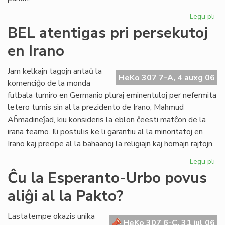
Legu pli
pri
UE
BEL atentigas pri persekutoj
Ko
en Irano
sil
Gb
kaj
Jam kelkajn tagojn antaŭ la
HeKo 307 7-A, 4 auxg 06
tor
komenciĝo de la monda
Re
futbala turniro en Germanio pluraj eminentuloj per nefermita
letero turnis sin al la prezidento de Irano, Mahmud
Aĥmadineĵad, kiu konsideris la eblon ĉeesti matĉon de la
irana teamo. Ili postulis ke li garantiu al la minoritatoj en
Irano kaj precipe al la bahaanoj la religiajn kaj homajn rajtojn.
Legu pli
pri
BE
Ĉu la Esperanto-Urbo povus
ate
aliĝi al la Pakto?
pri
pe
en
Lastatempe okazis unika
HeKo 307 6-C, 31 jul 06
Ira