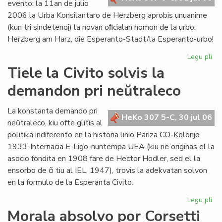
evento: la 11an de julio
2006 la Urba Konsilantaro de Herzberg aprobis unuanime
(kun tri sindetenoj) la novan oﬁcialan nomon de la urbo:
Herzberg am Harz, die Esperanto-Stadt/la Esperanto-urbo!
Legu pli
pri
Ĉu
Tiele la Civito solvis la
la
demandon pri neŭtraleco
Es
Ur
po
La konstanta demando pri
HeKo 307 5-C, 30 jul 06
ali
neŭtraleco, kiu ofte glitis al
al
politika indiferento en la historia linio Pariza CO-Kolonjo
la
1933-Internacia E-Ligo-nuntempa UEA (kiu ne originas el la
Pa
asocio fondita en 1908 fare de Hector Hodler, sed el la
ensorbo de ĉi tiu al IEL, 1947), trovis la adekvatan solvon
en la formulo de la Esperanta Civito.
Legu pli
pri
Tie
Morala absolvo por Corsetti
la