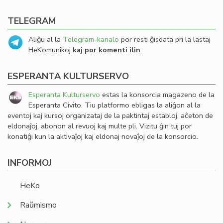
TELEGRAM
Aliĝu al la
Telegram-kanalo
por resti ĝisdata pri la lastaj
HeKomunikoj
kaj por komenti ilin
.
ESPERANTA KULTURSERVO
Esperanta Kulturservo
estas la konsorcia magazeno de la
Esperanta Civito. Tiu platformo ebligas la aliĝon al la
eventoj kaj kursoj organizataj de la paktintaj establoj, aĉeton de
eldonaĵoj, abonon al revuoj kaj multe pli. Vizitu ĝin tuj por
konatiĝi kun la aktivaĵoj kaj eldonaj novaĵoj de la konsorcio.
INFORMOJ
HeKo
Raŭmismo