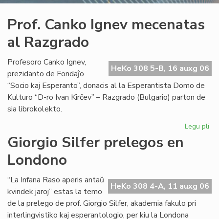
Prof. Canko Ignev mecenatas
al Razgrado
Profesoro Canko Ignev,
HeKo 308 5-B, 16 auxg 06
prezidanto de Fondaĵo
“Socio kaj Esperanto”, donacis al la Esperantista Domo de
Kulturo “D-ro Ivan Kirĉev” – Razgrado (Bulgario) parton de
sia librokolekto.
Legu pli
pri
Pro
Giorgio Silfer prelegos en
Ca
Londono
Ig
me
al
“La Infana Raso aperis antaŭ
HeKo 308 4-A, 11 auxg 06
Ra
kvindek jaroj” estas la temo
de la prelego de prof. Giorgio Silfer, akademia fakulo pri
interlingvistiko kaj esperantologio, per kiu la Londona