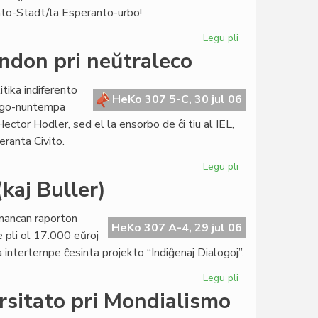
en
nto-Stadt/la Esperanto-urbo!
Irano
Legu pli
pri
Ĉu
andon pri neŭtraleco
la
Esperanto-
itika indiferento
Urbo
HeKo 307 5-C, 30 jul 06
Ligo-nuntempa
povus
ector Hodler, sed el la ensorbo de ĉi tiu al IEL,
aliĝi
eranta Civito.
al
la
Legu pli
pri
Pakto?
Tiele
kaj Buller)
la
Civito
ﬁnancan raporton
solvis
HeKo 307 A-4, 29 jul 06
 pli ol 17.000 eŭroj
la
la intertempe ĉesinta projekto “Indiĝenaj Dialogoj”.
demandon
pri
Legu pli
pri
neŭtraleco
Morala
rsitato pri Mondialismo
absolvo