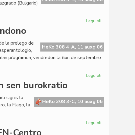
azgrado (Bulgario)
Legu pli
pri
Prof.
Londono
Canko
Ignev
 de la prelego de
mecenatas
HeKo 308 4-A, 11 auxg 06
j esperantologio,
al
erian programon, vendredon la 8an de septembro
Razgrado
Legu pli
pri
Giorgio
n sen burokratio
Silfer
prelegos
o signis la
en
HeKo 308 3-C, 10 auxg 06
o, la Flago, la
Londono
Legu pli
pri
Konstrui
EN-Centro