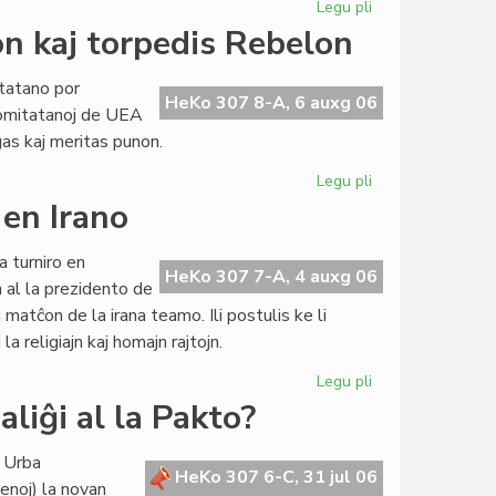
Legu pli
pri
Feminisma
n kaj torpedis Rebelon
Esperanta
Movado:
tatano por
Komitata
HeKo 307 8-A, 6 auxg 06
Komitatanoj de UEA
kunveno
as kaj meritas punon.
Legu pli
pri
UEA-
 en Irano
Komitato
siluris
 turniro en
Gbeglon
HeKo 307 7-A, 4 auxg 06
n al la prezidento de
kaj
matĉon de la irana teamo. Ili postulis ke li
torpedis
la religiajn kaj homajn rajtojn.
Rebelon
Legu pli
pri
BEL
liĝi al la Pakto?
atentigas
pri
a Urba
persekutoj
HeKo 307 6-C, 31 jul 06
enoj) la novan