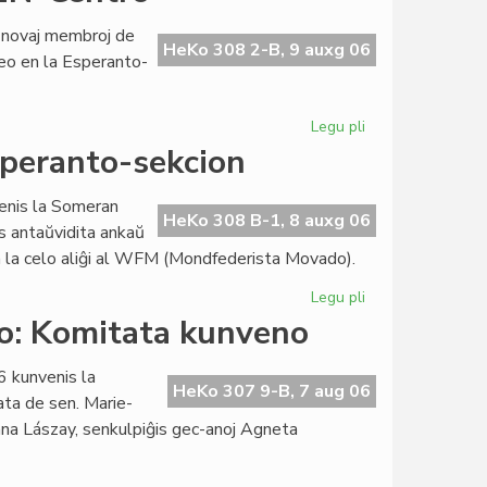
kune
la
 novaj membroj de
demokration
HeKo 308 2-B, 9 auxg 06
eo en la Esperanto-
sen
burokratio
Legu pli
pri
Asembleo
speranto-sekcion
de
la
renis la Someran
Esperanta
HeKo 308 B-1, 8 auxg 06
s antaŭvidita ankaŭ
PEN-
un la celo aliĝi al WFM (Mondfederista Movado).
Centro
Legu pli
pri
Mondfederistoj
o: Komitata kunveno
ne
fondas
 kunvenis la
Esperanto-
HeKo 307 9-B, 7 aug 06
ta de sen. Marie-
sekcion
nna Lászay, senkulpiĝis gec-anoj Agneta