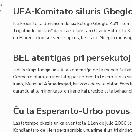
mo
UEA-Komitato siluris Gbeglo
de
Ne kredinte la denuncon de sia kolego Gbeglo Koﬃ, komi
Togolando, pri konﬁda misuzo fare s-ro Osmo Buller, la 
en Florenco konsekvence opiniis, ke c-ano Gbeglo mensog
BEL atentigas pri persekutoj
Jam kelkajn tagojn antaŭ la komenciĝo de la monda futbala
Germanio pluraj eminentuloj per nefermita letero turnis si
Irano, Mahmud Aĥmadineĵad, kiu konsideris la eblon ĉeesti 
garantiu al la minoritatoj en Irano kaj precipe al la bahaanoj 
Ĉu la Esperanto-Urbo povus a
Lastatempe okazis unika evento: la 11an de julio 2006 l
Konsilantaro de Herzberg aprobis unuanime (kun tri sindet