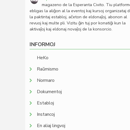
magazeno de la Esperanta Civito. Tiu platfor
ebligas la aliĝon al la eventoj kaj kursoj organizataj 
la paktintaj establoj, aĉeton de eldonaĵoj, abonon al
revuoj kaj multe pli. Vizitu ĝin tuj por konatiĝi kun la
aktivaĵoj kaj eldonaj novaĵoj de la konsorcio.
INFORMOJ
HeKo
Raŭmismo
Normaro
Dokumentoj
Establoj
Instancoj
En aliaj lingvoj