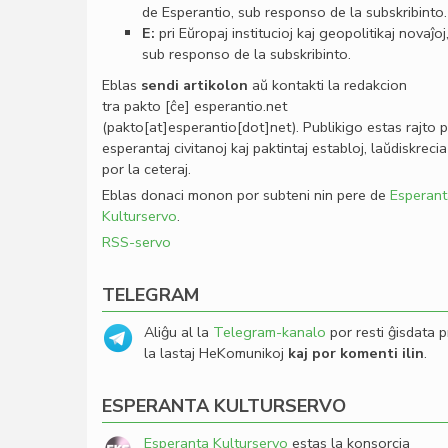
de Esperantio, sub responso de la subskribinto.
E:
pri Eŭropaj institucioj kaj geopolitikaj novaĵoj
sub responso de la subskribinto.
Eblas
sendi
artikolon
aŭ kontakti la redakcion
tra
pakto
[ĉe]
esperantio
.
net
(pakto[at]esperantio[dot]net)
. Publikigo estas rajto 
esperantaj civitanoj kaj paktintaj establoj, laŭdiskrecia
por la ceteraj.
Eblas donaci monon por subteni nin pere de
Esperant
Kulturservo
.
RSS-servo
TELEGRAM
Aliĝu al la
Telegram-kanalo
por resti ĝisdata p
la lastaj HeKomunikoj
kaj por komenti ilin
.
ESPERANTA KULTURSERVO
Esperanta Kulturservo
estas la konsorcia