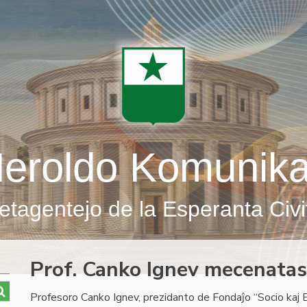
eroldo Komunik
etagentejo de la Esperanta Civi
Prof. Canko Ignev mecenatas
Profesoro Canko Ignev, prezidanto de Fondaĵo “Socio kaj 