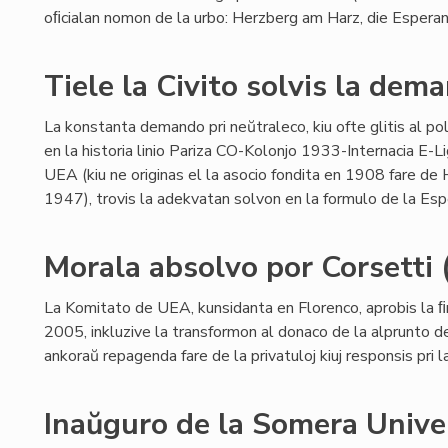
oﬁcialan nomon de la urbo: Herzberg am Harz, die Espera
Tiele la Civito solvis la dem
La konstanta demando pri neŭtraleco, kiu ofte glitis al pol
en la historia linio Pariza CO-Kolonjo 1933-Internacia E-
UEA (kiu ne originas el la asocio fondita en 1908 fare de H
1947), trovis la adekvatan solvon en la formulo de la Esp
Morala absolvo por Corsetti (
La Komitato de UEA, kunsidanta en Florenco, aprobis la 
2005, inkluzive la transformon al donaco de la alprunto de
ankoraŭ repagenda fare de la privatuloj kiuj responsis pri 
Inaŭguro de la Somera Unive