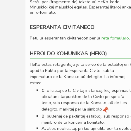
Serĉu per (fragmento de) teksto aŭ HeKo-kodo.
Minuskloj kaj majuskloj egalas. Esperantaj literoj ank
en x-formato.
ESPERANTA CIVITANECO
Petu la esperantan civitanecon per la
reta formularo
.
HEROLDO KOMUNIKAS (HEKO)
HeKo estas retagentejo je la servo de la establoj en 
apud la Pakto por la Esperanta Civito, sub la
imprimaturo de la Konsulo aŭ delegito. La informoj
estas:
C:
oﬁcialaj de la Civitaj instancoj, kiuj esprimas 
oﬁcialan starpunkton de la Civito pri specifa
temo, sub responso de la Konsulo, aŭ de ties
delegito, markitaj per la simbolo
.
B:
bultenaj de paktintaj establoj, sub responso
membro de la koncerna komitato.
A:
alies neoﬁcialaj, pri kio ajn utila por la evolu