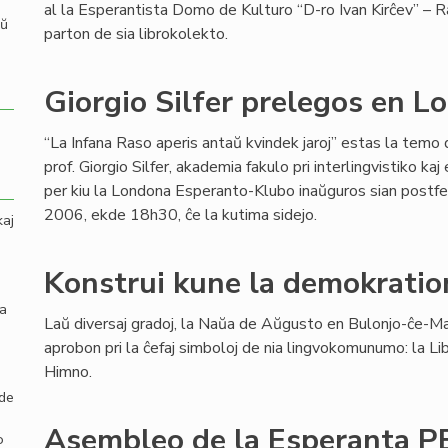
al la Esperantista Domo de Kulturo “D-ro Ivan Kirĉev” – R
aŭ
parton de sia librokolekto.
Giorgio Silfer prelegos en 
“La Infana Raso aperis antaŭ kvindek jaroj” estas la temo
prof. Giorgio Silfer, akademia fakulo pri interlingvistiko ka
per kiu la Londona Esperanto-Klubo inaŭguros sian postf
2006, ekde 18h30, ĉe la kutima sidejo.
kaj
Konstrui kune la demokratio
la
Laŭ diversaj gradoj, la Naŭa de Aŭgusto en Bulonjo-ĉe-Mar
aprobon pri la ĉefaj simboloj de nia lingvokomunumo: la Libr
Himno.
 de
Asembleo de la Esperanta P
o