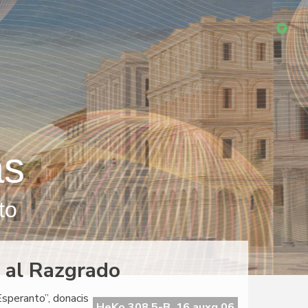
as
to
 al Razgrado
Esperanto”, donacis
HeKo 308 5-B, 16 auxg 06