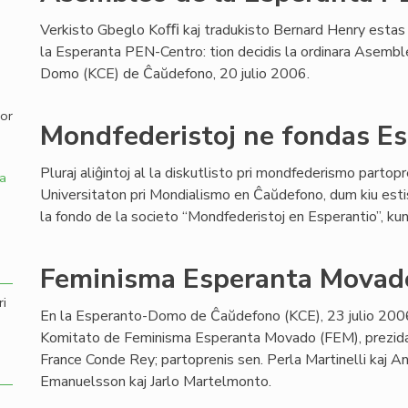
Verkisto Gbeglo Koﬃ kaj tradukisto Bernard Henry estas
,
la Esperanta PEN-Centro: tion decidis la ordinara Asembl
Domo (KCE) de Ĉaŭdefono, 20 julio 2006.
por
Mondfederistoj ne fondas E
Pluraj aliĝintoj al la diskutlisto pri mondfederismo partop
a
Universitaton pri Mondialismo en Ĉaŭdefono, dum kiu esti
la fondo de la societo “Mondfederistoj en Esperantio”, k
Feminisma Esperanta Movad
ri
En la Esperanto-Domo de Ĉaŭdefono (KCE), 23 julio 2006
Komitato de Feminisma Esperanta Movado (FEM), prezida
France Conde Rey; partoprenis sen. Perla Martinelli kaj A
Emanuelsson kaj Jarlo Martelmonto.