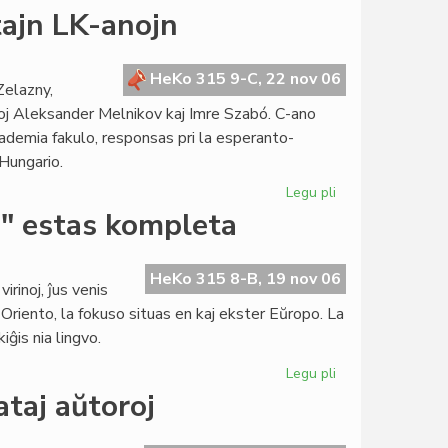
Subbalotejo
ajn LK-anojn
en
Burundio
por
HeKo 315 9-C, 22 nov 06
Zelazny,
la
oj Aleksander Melnikov kaj Imre Szabó. C-ano
senataj
kademia fakulo, responsas pri la esperanto-
elektoj
 Hungario.
Legu pli
pri
La
a" estas kompleta
Konsulo
nomumas
du
HeKo 315 8-B, 19 nov 06
irinoj, ĵus venis
lastajn
Oriento, la fokuso situas en kaj ekster Eŭropo. La
LK-
ĝis nia lingvo.
anojn
Legu pli
pri
La
ataj aŭtoroj
dua
jarkolekto