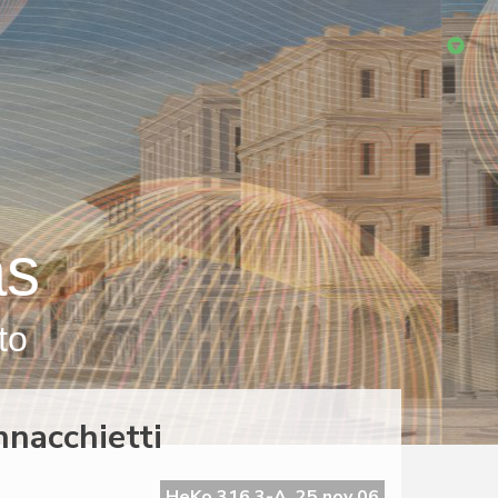
as
to
nnacchietti
HeKo 316 3-A, 25 nov 06