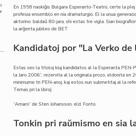
mo
En 1958 naskiĝis Bulgara Esperanto-Teatro, certe la plej
de
profesia ensemblo en nia dramaturgio. El la unua generaci
aktorino: baldaŭ 80-jara, shi estas tre vigla. Sian biograﬁo
la arĝenta jubileo de BET.
Kandidatoj por "La Verko de 
Estas ses la titoloj kiuj kandidatos al la Esperanta PEN-
la Jaro 2006”, rezervita al la originala prozo, eldonita en
minimume tri PEN-anoj, kaj estos nun submetitaj al la ref
Temas pri la libroj:
“Amaro” de Sten Johansson, eld. Fonto.
Tonkin pri raŭmismo en sia la