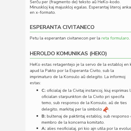
Serĉu per (fragmento de) teksto aŭ HeKo-kodo.
Minuskloj kaj majuskloj egalas. Esperantaj literoj ank
en x-formato.
ESPERANTA CIVITANECO
Petu la esperantan civitanecon per la
reta formularo
.
HEROLDO KOMUNIKAS (HEKO)
HeKo estas retagentejo je la servo de la establoj en 
apud la Pakto por la Esperanta Civito, sub la
imprimaturo de la Konsulo aŭ delegito. La informoj
estas:
C:
oﬁcialaj de la Civitaj instancoj, kiuj esprimas 
oﬁcialan starpunkton de la Civito pri specifa
temo, sub responso de la Konsulo, aŭ de ties
delegito, markitaj per la simbolo
.
B:
bultenaj de paktintaj establoj, sub responso
membro de la koncerna komitato.
A:
alies neoﬁcialaj, pri kio ajn utila por la evolu