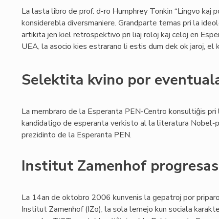
La lasta libro de prof. d-ro Humphrey Tonkin “Lingvo kaj 
konsiderebla diversmaniere. Grandparte temas pri la ideo
artikita jen kiel retrospektivo pri liaj roloj kaj celoj en E
UEA, la asocio kies estrarano li estis dum dek ok jaroj, el k
Selektita kvino por eventua
La membraro de la Esperanta PEN-Centro konsultiĝis pri 
kandidatigo de esperanta verkisto al la literatura Nobel
prezidinto de la Esperanta PEN.
Institut Zamenhof progresas 
La 14an de oktobro 2006 kunvenis la gepatroj por priparol
Institut Zamenhof (IZo), la sola lernejo kun sociala kara