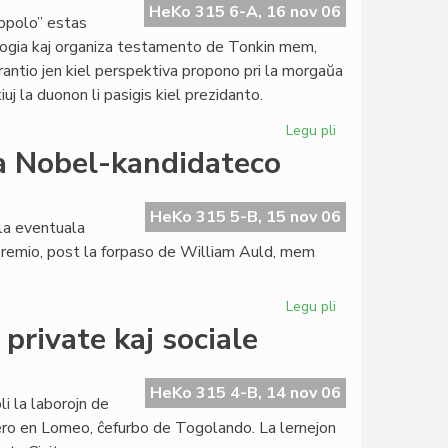
Verko
HeKo 315 6-A, 16 nov 06
popolo” estas
de
logia kaj organiza testamento de Tonkin mem,
la
sperantio jen kiel perspektiva propono pri la morgaŭa
Jaro
iuj la duonon li pasigis kiel prezidanto.
2006"
Legu pli
pri
Tonkin
la Nobel-kandidateco
pri
raŭmismo
en
HeKo 315 5-B, 15 nov 06
la eventuala
sia
-premio, post la forpaso de William Auld, mem
lasta
libro
Legu pli
pri
Selektita
private kaj sociale
kvino
por
eventuala
HeKo 315 4-B, 14 nov 06
i la laborojn de
Nobel-
ktero en Lomeo, ĉefurbo de Togolando. La lernejon
kandidateco