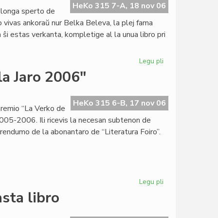
de
HeKo 315 7-A, 18 nov 06
 longa sperto de
"Femina"
o vivas ankoraŭ nur Belka Beleva, la plej fama
estas
n ŝi estas verkanta, kompletige al la unua libro pri
kompleta
Legu pli
pri
Belka
la Jaro 2006"
Beleva:
jen
miaj
HeKo 315 6-B, 17 nov 06
Premio “La Verko de
preferataj
 2005-2006. Ili ricevis la necesan subtenon de
aŭtoroj
erendumo de la abonantaro de “Literatura Foiro”.
Legu pli
pri
Kandidatoj
sta libro
por
"La