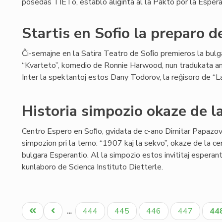
posedas TIETo, establo aliĝinta al la Pakto por la Espera
Startis en Sofio la preparo d
Ĉi-semajne en la Satira Teatro de Soﬁo premieros la bulg
“Kvarteto”, komedio de Ronnie Harwood, nun tradukata an
Inter la spektantoj estos Dany Todorov, la reĝisoro de “La
Historia simpozio okaze de l
Centro Espero en Soﬁo, gvidata de c-ano Dimitar Papazov,
simpozion pri la temo: “1907 kaj la sekvo”, okaze de la cen
bulgara Esperantio. Al la simpozio estos invititaj esperant
kunlaboro de Scienca Instituto Dietterle.
Pagination
Unua
Antaŭa
Paĝo
Paĝo
Paĝo
Paĝo
Ak
444
445
446
447
44
…