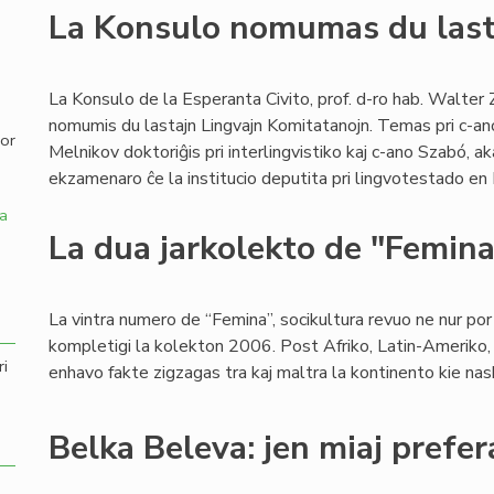
La Konsulo nomumas du last
,
La Konsulo de la Esperanta Civito, prof. d-ro hab. Walter 
nomumis du lastajn Lingvajn Komitatanojn. Temas pri c-an
por
Melnikov doktoriĝis pri interlingvistiko kaj c-ano Szabó, a
ekzamenaro ĉe la institucio deputita pri lingvotestado en
a
La dua jarkolekto de "Femin
La vintra numero de “Femina”, socikultura revuo ne nur por v
kompletigi la kolekton 2006. Post Afriko, Latin-Ameriko, 
ri
enhavo fakte zigzagas tra kaj maltra la kontinento kie naski
Belka Beleva: jen miaj prefer