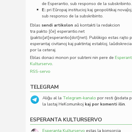
de Esperantio, sub responso de la subskribinto.
E:
pri Eŭropaj institucioj kaj geopolitikaj novaĵoj
sub responso de la subskribinto.
Eblas
sendi
artikolon
aŭ kontakti la redakcion
tra
pakto
[ĉe]
esperantio
.
net
(pakto[at]esperantio[dot]net)
. Publikigo estas rajto 
esperantaj civitanoj kaj paktintaj establoj, laŭdiskrecia
por la ceteraj.
Eblas donaci monon por subteni nin pere de
Esperant
Kulturservo
.
RSS-servo
TELEGRAM
Aliĝu al la
Telegram-kanalo
por resti ĝisdata p
la lastaj HeKomunikoj
kaj por komenti ilin
.
ESPERANTA KULTURSERVO
Esperanta Kulturservo
estas la konsorcia