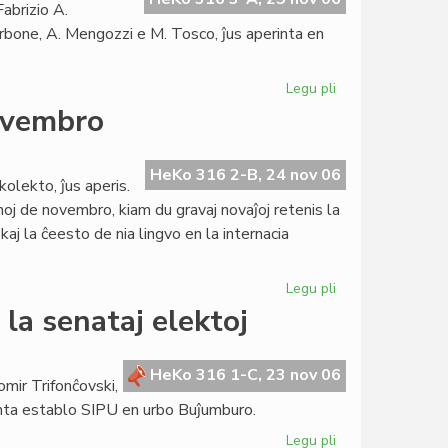
Fabrizio A.
orbone, A. Mengozzi e M. Tosco, ĵus aperinta en
Legu pli
pri
Esearo
ovembro
honore
al
Fabrizio
HeKo 316 2-B, 24 nov 06
olekto, ĵus aperis.
Pennacchietti
noj de novembro, kiam du gravaj novaĵoj retenis la
aj la ĉeesto de nia lingvo en la internacia
Legu pli
pri
Heroldo
la senataj elektoj
pri
Esperantio
en
HeKo 316 1-C, 23 nov 06
omir Trifonĉovski,
novembro
tinta establo SIPU en urbo Buĵumburo.
Legu pli
pri