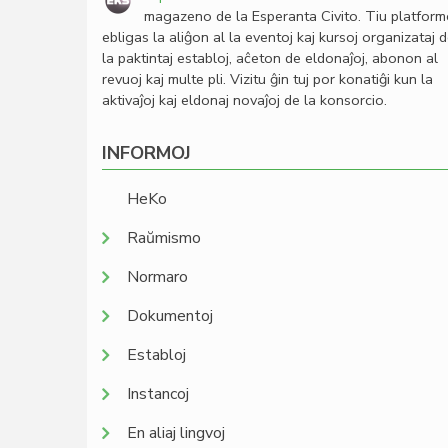
magazeno de la Esperanta Civito. Tiu platfor
ebligas la aliĝon al la eventoj kaj kursoj organizataj 
la paktintaj establoj, aĉeton de eldonaĵoj, abonon al
revuoj kaj multe pli. Vizitu ĝin tuj por konatiĝi kun la
aktivaĵoj kaj eldonaj novaĵoj de la konsorcio.
INFORMOJ
HeKo
Raŭmismo
Normaro
Dokumentoj
Establoj
Instancoj
En aliaj lingvoj