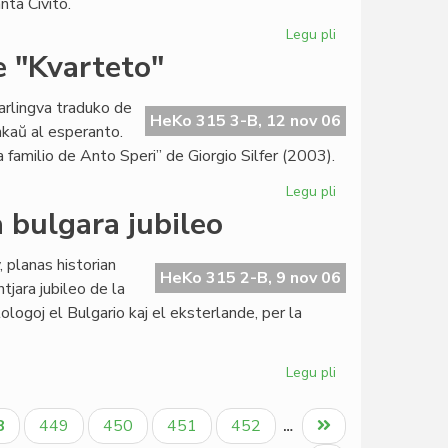
nta Civito.
Legu pli
pri
Institut
e "Kvarteto"
Zamenhof
progresas
arlingva traduko de
private
HeKo 315 3-B, 12 nov 06
kaŭ al esperanto.
kaj
 familio de Anto Speri” de Giorgio Silfer (2003).
sociale
Legu pli
pri
Startis
a bulgara jubileo
en
Sofio
 planas historian
la
HeKo 315 2-B, 9 nov 06
tjara jubileo de la
preparo
ologoj el Bulgario kaj el eksterlande, per la
de
"Kvarteto"
Legu pli
pri
Historia
simpozio
tuala
Paĝo
Paĝo
Paĝo
Paĝo
Last
8
449
450
451
452
…
okaze