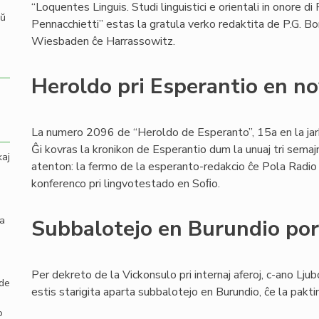
“Loquentes Linguis. Studi linguistici e orientali in onore di 
aŭ
Pennacchietti” estas la gratula verko redaktita de P.G. B
Wiesbaden ĉe Harrassowitz.
Heroldo pri Esperantio en n
La numero 2096 de “Heroldo de Esperanto”, 15a en la jark
Ĝi kovras la kronikon de Esperantio dum la unuaj tri semaj
kaj
atenton: la fermo de la esperanto-redakcio ĉe Pola Radio k
konferenco pri lingvotestado en Soﬁo.
la
Subbalotejo en Burundio por 
Per dekreto de la Vickonsulo pri internaj aferoj, c-ano Ljub
 de
estis starigita aparta subbalotejo en Burundio, ĉe la pak
o