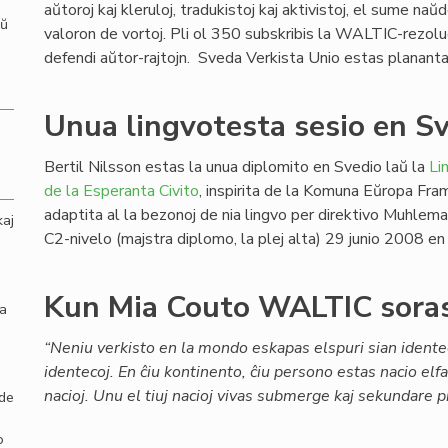
aŭtoroj kaj kleruloj, tradukistoj kaj aktivistoj, el sume naŭ
aŭ
valoron de vortoj. Pli ol 350 subskribis la WALTIC-rezoluc
defendi aŭtor-rajtojn. Sveda Verkista Unio estas planan
Unua lingvotesta sesio en S
Bertil Nilsson estas la unua diplomito en Svedio laŭ la
Li
de la Esperanta Civito
, inspirita de la Komuna Eŭropa Fr
adaptita al la bezonoj de nia lingvo per direktivo Muhlem
kaj
C2-nivelo (majstra diplomo, la plej alta) 29 junio 2008 e
Kun Mia Couto WALTIC sora
la
“Neniu verkisto en la mondo eskapas elspuri sian idente
identecoj. En ĉiu kontinento, ĉiu persono estas nacio elfa
nacioj. Unu el tiuj nacioj vivas submerge kaj sekundare pr
 de
o