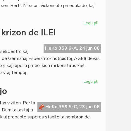
sen. Bertil Nilsson, vickonsulo pri edukado, kaj
Legu pli
pri
Esperanto
krizon de ILEI
Gården
akceptis
la
HeKo 359 6-A, 24 jun 08
sekciestro kaj
Konsulon
o de Germanaj Esperanto-Instruistoj, AGEI) devas
j, kaj raporti pri tio, kion mi konstatis kiel
lastaj tempoj.
Legu pli
pri
Zsófia
jo
Kóródy
senvualigas
an viziton. Por la
la
HeKo 359 5-C, 23 jun 08
 Dum la lastaj tri
krizon
, kiuj probable superos stabile la nombron de
de
ILEI