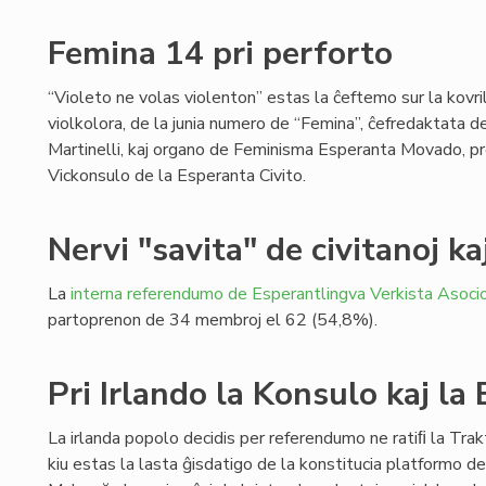
Femina 14 pri perforto
“Violeto ne volas violenton” estas la ĉeftemo sur la kovri
violkolora, de la junia numero de “Femina”, ĉefredaktata d
Martinelli, kaj organo de Feminisma Esperanta Movado, p
Vickonsulo de la Esperanta Civito.
Nervi "savita" de civitanoj ka
La
interna referendumo de Esperantlingva Verkista Asoci
partoprenon de 34 membroj el 62 (54,8%).
Pri Irlando la Konsulo kaj l
La irlanda popolo decidis per referendumo ne ratiﬁ la Tra
kiu estas la lasta ĝisdatigo de la konstitucia platformo d