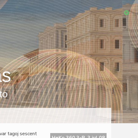
as
to
var tagoj sescent
HeKo 360 3-B, 3 jul 08