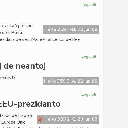
Legu pli
pri
Ducent
mil
vizitoj
lo, ankaŭ precipe
en
HeKo 359 4-B, 23 jun 08
e sen. Perla
nia
rezidata de sen. Marie-France Conde Rey,
retejo
Legu pli
pri
Femina
j de neantoj
14
pri
o
vidis la
perforto
HeKo 359 3-A, 22 jun 08
Legu pli
pri
Nervi
a EEU-prezidanto
"savita"
de
ktaton de Lisbono,
civitanoj
HeKo 359 2-C, 20 jun 08
e Eŭropa Unio.
kaj