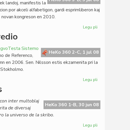
dek landoj, manifestis la
ion por akceli alfabetigon, gardi esprimliberon kaj
ta novan kongreson en 2010.
Legu pli
pri
Fina
vedio
WALTIC-
komuniko
ngvoTesta Sistemo
HeKo 360 2-C, 1 jul 08
amo de Referenco,
ann en 2006. Sen. Nilsson estis ekzamenita pri la
n Stokholmo.
Legu pli
pri
Unua
s
lingvotesta
sesio
con inter multoblaj
en
HeKo 360 1-B, 30 jun 08
rita de diversaj
Svedio
o la universo de la skribo.
Legu pli
pri