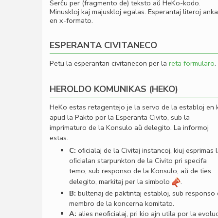
Serĉu per (fragmento de) teksto aŭ HeKo-kodo.
Minuskloj kaj majuskloj egalas. Esperantaj literoj ank
en x-formato.
ESPERANTA CIVITANECO
Petu la esperantan civitanecon per la
reta formularo
.
HEROLDO KOMUNIKAS (HEKO)
HeKo estas retagentejo je la servo de la establoj en 
apud la Pakto por la Esperanta Civito, sub la
imprimaturo de la Konsulo aŭ delegito. La informoj
estas:
C:
oﬁcialaj de la Civitaj instancoj, kiuj esprimas 
oﬁcialan starpunkton de la Civito pri specifa
temo, sub responso de la Konsulo, aŭ de ties
delegito, markitaj per la simbolo
.
B:
bultenaj de paktintaj establoj, sub responso
membro de la koncerna komitato.
A:
alies neoﬁcialaj, pri kio ajn utila por la evolu