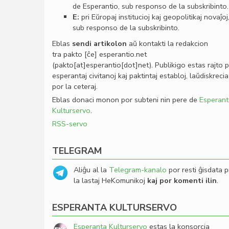
de Esperantio, sub responso de la subskribinto.
E:
pri Eŭropaj institucioj kaj geopolitikaj novaĵoj
sub responso de la subskribinto.
Eblas
sendi
artikolon
aŭ kontakti la redakcion
tra
pakto
[ĉe]
esperantio
.
net
(pakto[at]esperantio[dot]net)
. Publikigo estas rajto 
esperantaj civitanoj kaj paktintaj establoj, laŭdiskrecia
por la ceteraj.
Eblas donaci monon por subteni nin pere de
Esperant
Kulturservo
.
RSS-servo
TELEGRAM
Aliĝu al la
Telegram-kanalo
por resti ĝisdata p
la lastaj HeKomunikoj
kaj por komenti ilin
.
ESPERANTA KULTURSERVO
Esperanta Kulturservo
estas la konsorcia