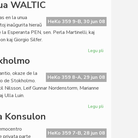
Kun
nua WALTIC
Mia
Couto
s en la unua
WALTIC
HeKo 359 9-B, 30 jun 08
toj inaŭgurita hieraŭ
soras
la Esperanta PEN, sen. Perla Martinelli, kaj
n kaj Giorgio Silfer.
Legu pli
pri
Esperanto-
okholmo
verkistoj
en
antio, okaze de la
la
HeKo 359 8-A, 29 jun 08
tro de Stokholmo.
unua
til Nilsson, Leif Gunnar Nordenstorm, Marianne
WALTIC
aj Ulla Luin.
Legu pli
pri
Somermeza
a Konsulon
renkonto
en
ernocentro
Stokholmo
HeKo 359 7-B, 28 jun 08
e privata parte