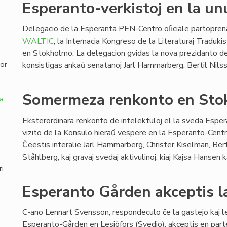
Esperanto-verkistoj en la u
,
Delegacio de la Esperanta PEN-Centro oﬁciale partoprena
WALTIC
, la Internacia Kongreso de la Literaturaj Tradukis
en Stokholmo. La delegacion gvidas la nova prezidanto de 
por
konsistigas ankaŭ senatanoj Jarl Hammarberg, Bertil Nilsso
Somermeza renkonto en St
a
Eksterordinara renkonto de intelektuloj el la sveda Esper
vizito de la Konsulo hieraŭ vespere en la Esperanto-Cen
Ĉeestis interalie Jarl Hammarberg, Christer Kiselman, Ber
Ståhlberg, kaj gravaj svedaj aktivulinoj, kiaj Kajsa Hansen k
ri
Esperanto Gården akceptis l
C-ano Lennart Svensson, respondeculo ĉe la gastejo kaj l
Esperanto-Gården en Lesjöfors (Svedio), akceptis en part