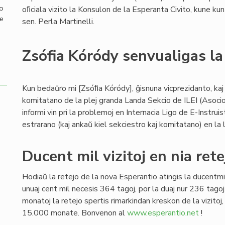
mo
oﬁciala vizito la Konsulon de la Esperanta Civito, kune kun 
de
sen. Perla Martinelli.
Zsófia Kóródy senvualigas la 
Kun bedaŭro mi [Zsóﬁa Kóródy], ĝisnuna vicprezidanto, kaj 
komitatano de la plej granda Landa Sekcio de ILEI (Asoci
informi vin pri la problemoj en Internacia Ligo de E-Instruisto
estrarano (kaj ankaŭ kiel sekciestro kaj komitatano) en la 
Ducent mil vizitoj en nia rete
Hodiaŭ la retejo de la nova Esperantio atingis la ducentmil
unuaj cent mil necesis 364 tagoj, por la duaj nur 236 tagoj.
monatoj la retejo spertis rimarkindan kreskon de la vizitoj
15.000 monate. Bonvenon al
www.esperantio.net
!