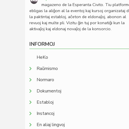
magazeno de la Esperanta Civito. Tiu platfor
ebligas la aliĝon al la eventoj kaj kursoj organizataj 
la paktintaj establoj, aĉeton de eldonaĵoj, abonon al
revuoj kaj multe pli. Vizitu ĝin tuj por konatiĝi kun la
aktivaĵoj kaj eldonaj novaĵoj de la konsorcio.
INFORMOJ
HeKo
Raŭmismo
Normaro
Dokumentoj
Establoj
Instancoj
En aliaj lingvoj