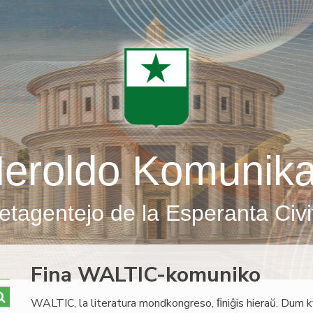
eroldo Komunik
etagentejo de la Esperanta Civi
Fina WALTIC-komuniko
WALTIC, la literatura mondkongreso, ﬁniĝis hieraŭ. Dum k