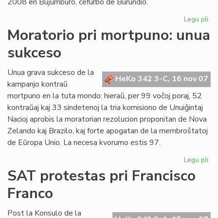
2008 en Buĵumburo, ĉefurbo de Burundio.
Legu pli
pri
No
Moratorio pri mortpuno: unua
da
sukceso
po
Af
en
Unua grava sukceso de la
HeKo 342 3-C, 16 nov 07
Bu
kampanjo kontraŭ
mortpuno en la tuta mondo: hieraŭ, per 99 voĉoj poraj, 52
kontraŭaj kaj 33 sindetenoj la tria komisiono de Unuiĝintaj
Nacioj aprobis la moratorian rezolucion proponitan de Nova
Zelando kaj Brazilo, kaj forte apogatan de la membroŝtatoj
de Eŭropa Unio. La necesa kvorumo estis 97.
Legu pli
pri
Mo
SAT protestas pri Francisco
pri
Franco
mo
un
su
Post la Konsulo de la