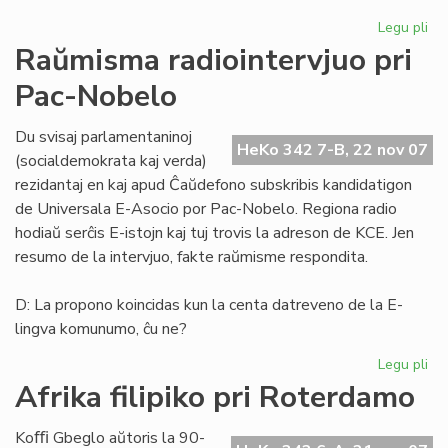
Legu pli
pri
He
Raŭmisma radiointervjuo pri
de
Pac-Nobelo
Es
15
Du svisaj parlamentaninoj
HeKo 342 7-B, 22 nov 07
(socialdemokrata kaj verda)
rezidantaj en kaj apud Ĉaŭdefono subskribis kandidatigon
de Universala E-Asocio por Pac-Nobelo. Regiona radio
hodiaŭ serĉis E-istojn kaj tuj trovis la adreson de KCE. Jen
resumo de la intervjuo, fakte raŭmisme respondita.
D: La propono koincidas kun la centa datreveno de la E-
lingva komunumo, ĉu ne?
Legu pli
pri
Ra
Afrika filipiko pri Roterdamo
rad
pri
Koﬃ Gbeglo aŭtoris la 90-