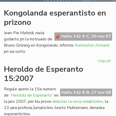
Kongolanda esperantisto en
prizono
Jean-Pie Matindi, nacia
HeKo 342 9-C, 30 nov 07
gvdanto pri la instruado de
Bruno-Gröning en Kongolando, informis
Komitaton Armand
pri sia sorto:
Legu pli
pri
Ko
Heroldo de Esperanto
esp
15:2007
en
pr
Regule aperis la 15a numero
HeKo 342 8-B, 27 nov 08
de
“Heroldo de Esperanto”
en
la jaro 2007, per kiu prove
debutas la nova redaktorino
, la
23-jara profesia ĵurnalistino Aneto Muhlemann, denaska
esperantistino.