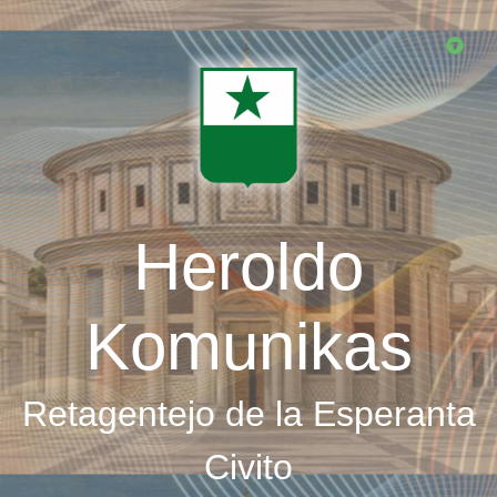
Skip
to
main
content
Heroldo
Komunikas
Retagentejo de la Esperanta
Civito