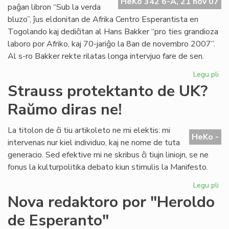
Pa
HeKo 342 6-A, 21 nov 07
paĝan libron “Sub la verda
No
bluzo”, ĵus eldonitan de Afrika Centro Esperantista en
Togolando kaj dediĉitan al Hans Bakker “pro ties grandioza
laboro por Afriko, kaj 70-jariĝo la 8an de novembro 2007”.
Al s-ro Bakker rekte rilatas longa intervjuo fare de sen.
Legu pli
pri
Afr
Strauss protektanto de UK?
fil
Raŭmo diras ne!
pri
Ro
La titolon de ĉi tiu artikoleto ne mi elektis: mi
HeKo -
intervenas nur kiel individuo, kaj ne nome de tuta
generacio. Sed efektive mi ne skribus ĉi tiujn liniojn, se ne
fonus la kulturpolitika debato kiun stimulis la Manifesto.
Legu pli
pri
St
Nova redaktoro por "Heroldo
pr
de Esperanto"
de
UK