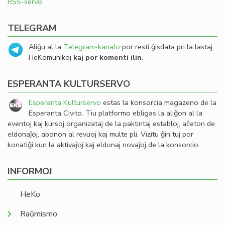
RSS-servo
TELEGRAM
Aliĝu al la
Telegram-kanalo
por resti ĝisdata pri la lastaj
HeKomunikoj
kaj por komenti ilin
.
ESPERANTA KULTURSERVO
Esperanta Kulturservo
estas la konsorcia magazeno de la
Esperanta Civito. Tiu platformo ebligas la aliĝon al la
eventoj kaj kursoj organizataj de la paktintaj establoj, aĉeton de
eldonaĵoj, abonon al revuoj kaj multe pli. Vizitu ĝin tuj por
konatiĝi kun la aktivaĵoj kaj eldonaj novaĵoj de la konsorcio.
INFORMOJ
HeKo
Raŭmismo