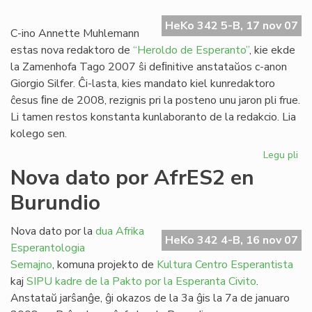
Ra
HeKo 342 5-B, 17 nov 07
dir
C-ino Annette Muhlemann
ne!
estas nova redaktoro de
“Heroldo de Esperanto”
, kie ekde
la Zamenhofa Tago 2007 ŝi deﬁnitive anstataŭos c-anon
Giorgio Silfer. Ĉi-lasta, kies mandato kiel kunredaktoro
ĉesus ﬁne de 2008, rezignis pri la posteno unu jaron pli frue.
Li tamen restos konstanta kunlaboranto de la redakcio. Lia
kolego sen.
Legu pli
pri
No
Nova dato por AfrES2 en
re
Burundio
po
"H
de
Nova dato por la
dua Afrika
HeKo 342 4-B, 16 nov 07
Es
Esperantologia
Semajno
, komuna projekto de
Kultura Centro Esperantista
kaj
SIPU
kadre de la Pakto por la Esperanta Civito
.
Anstataŭ jarŝanĝe, ĝi okazos de la 3a ĝis la 7a de januaro