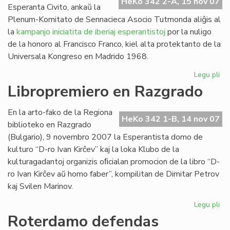
HeKo 342 2-A, 15 nov 07
Esperanta Civito, ankaŭ la
Plenum-Komitato de Sennacieca Asocio Tutmonda aliĝis al
la
kampanjo iniciatita de iberiaj esperantistoj
por la nuligo
de la honoro al Francisco Franco, kiel alta protektanto de la
Universala Kongreso en Madrido 1968.
Legu pli
pri
SA
Libropremiero en Razgrado
pr
pri
En la arto-fako de la Regiona
Fra
HeKo 342 1-B, 14 nov 07
biblioteko en Razgrado
Fr
(Bulgario), 9 novembro 2007 la Esperantista domo de
kulturo “D-ro Ivan Kirĉev” kaj la loka Klubo de la
kulturagadantoj organizis oﬁcialan promocion de la libro “D-
ro Ivan Kirĉev aŭ homo faber”, kompilitan de Dimitar Petrov
kaj Svilen Marinov.
Legu pli
pri
Li
Roterdamo defendas
en