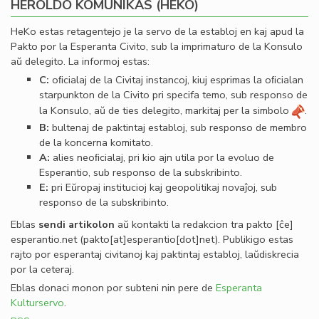
HEROLDO KOMUNIKAS (HEKO)
HeKo estas retagentejo je la servo de la establoj en kaj apud la
Pakto por la Esperanta Civito, sub la imprimaturo de la Konsulo
aŭ delegito. La informoj estas:
C:
oﬁcialaj de la Civitaj instancoj, kiuj esprimas la oﬁcialan
starpunkton de la Civito pri specifa temo, sub responso de
la Konsulo, aŭ de ties delegito, markitaj per la simbolo
.
B:
bultenaj de paktintaj establoj, sub responso de membro
de la koncerna komitato.
A:
alies neoﬁcialaj, pri kio ajn utila por la evoluo de
Esperantio, sub responso de la subskribinto.
E:
pri Eŭropaj institucioj kaj geopolitikaj novaĵoj, sub
responso de la subskribinto.
Eblas
sendi
artikolon
aŭ kontakti la redakcion tra
pakto
[ĉe]
esperantio
.
net
(pakto[at]esperantio[dot]net)
. Publikigo estas
rajto por esperantaj civitanoj kaj paktintaj establoj, laŭdiskrecia
por la ceteraj.
Eblas donaci monon por subteni nin pere de
Esperanta
Kulturservo
.