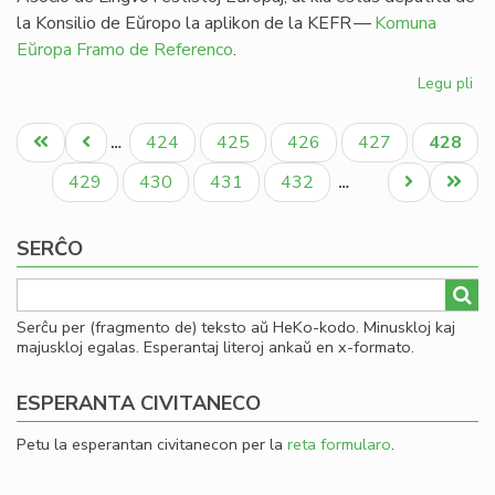
la Konsilio de Eŭropo la aplikon de la KEFR —
Komuna
Eŭropa Framo de Referenco
.
Legu pli
pri
Ag
Pagination
pri
Unua
Antaŭa
Paĝo
Paĝo
Paĝo
Paĝo
Aktual
424
425
426
427
428
…
es
paĝo
paĝo
paĝo
en
Paĝo
Paĝo
Paĝo
Paĝo
Next
Last
429
430
431
432
…
li
page
page
SERĈO
Serĉu per (fragmento de) teksto aŭ HeKo-kodo. Minuskloj kaj
majuskloj egalas. Esperantaj literoj ankaŭ en x-formato.
ESPERANTA CIVITANECO
Petu la esperantan civitanecon per la
reta formularo
.