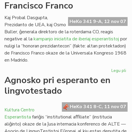
Francisco Franco
Ra
Kaj Probal Dasgupta,
HeKo 341 9-A, 12 nov 07
Prezidanto de UEA, kaj Osmo
Buller, ĝenerala direktoro de la roterdama CO, reagis
negative al la
kampanjo iniciatita de iberiaj esperantistoj
por
nuligi la “honoran prezidantecon” (fakte: altan protektadon)
de Francisco Franco okaze de la Universala Kongreso 1968
en Madrido.
Legu pli
pri
Ro
Agnosko pri esperanto en
de
lingvotestado
Fra
Fr
HeKo 341 8-C, 11 nov 07
Kultura Centro
Esperantista
fariĝis “institutional aﬃliate” (institucia
aliĝinto) okaze de la ĵusa internacia konferenco de ALTE —
Asocio de LingvoTestistoj Eŭropaj, al kiu estas deputita de