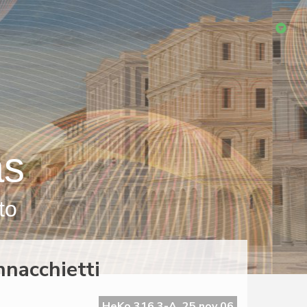
as
to
nnacchietti
HeKo 316 3-A, 25 nov 06