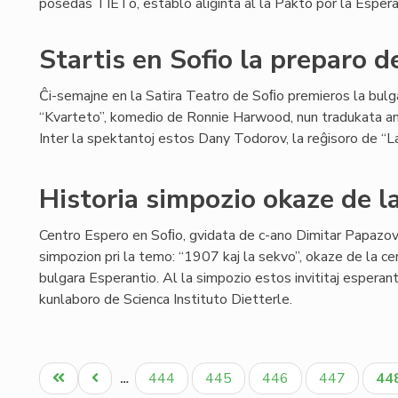
posedas TIETo, establo aliĝinta al la Pakto por la Espera
Startis en Sofio la preparo d
Ĉi-semajne en la Satira Teatro de Soﬁo premieros la bulg
“Kvarteto”, komedio de Ronnie Harwood, nun tradukata an
Inter la spektantoj estos Dany Todorov, la reĝisoro de “La
Historia simpozio okaze de l
Centro Espero en Soﬁo, gvidata de c-ano Dimitar Papazov,
simpozion pri la temo: “1907 kaj la sekvo”, okaze de la cen
bulgara Esperantio. Al la simpozio estos invititaj esperant
kunlaboro de Scienca Instituto Dietterle.
Pagination
Unua
Antaŭa
Paĝo
Paĝo
Paĝo
Paĝo
Ak
444
445
446
447
44
…