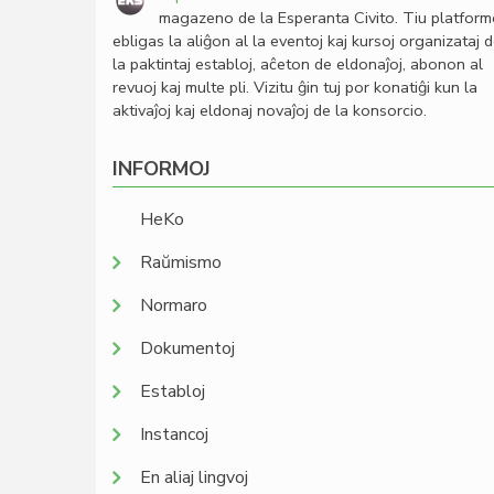
magazeno de la Esperanta Civito. Tiu platfor
ebligas la aliĝon al la eventoj kaj kursoj organizataj 
la paktintaj establoj, aĉeton de eldonaĵoj, abonon al
revuoj kaj multe pli. Vizitu ĝin tuj por konatiĝi kun la
aktivaĵoj kaj eldonaj novaĵoj de la konsorcio.
INFORMOJ
HeKo
Raŭmismo
Normaro
Dokumentoj
Establoj
Instancoj
En aliaj lingvoj