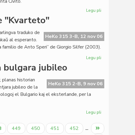
nta Civito.
Legu pli
pri
Institut
e "Kvarteto"
Zamenhof
progresas
arlingva traduko de
private
HeKo 315 3-B, 12 nov 06
kaŭ al esperanto.
kaj
 familio de Anto Speri” de Giorgio Silfer (2003).
sociale
Legu pli
pri
Startis
a bulgara jubileo
en
Sofio
 planas historian
la
HeKo 315 2-B, 9 nov 06
tjara jubileo de la
preparo
ologoj el Bulgario kaj el eksterlande, per la
de
"Kvarteto"
Legu pli
pri
Historia
simpozio
tuala
Paĝo
Paĝo
Paĝo
Paĝo
Last
8
449
450
451
452
…
okaze