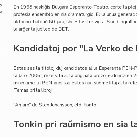
mo
En 1958 naskiĝis Bulgara Esperanto-Teatro, certe la plej
de
profesia ensemblo en nia dramaturgio. El la unua generaci
aktorino: baldaŭ 80-jara, shi estas tre vigla. Sian biograﬁo
la arĝenta jubileo de BET.
Kandidatoj por "La Verko de 
Estas ses la titoloj kiuj kandidatos al la Esperanta PEN-
la Jaro 2006”, rezervita al la originala prozo, eldonita en
minimume tri PEN-anoj, kaj estos nun submetitaj al la ref
Temas pri la libroj:
“Amaro” de Sten Johansson, eld. Fonto.
Tonkin pri raŭmismo en sia la