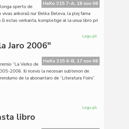
de
HeKo 315 7-A, 18 nov 06
 longa sperto de
"Femina"
o vivas ankoraŭ nur Belka Beleva, la plej fama
estas
n ŝi estas verkanta, kompletige al la unua libro pri
kompleta
Legu pli
pri
Belka
la Jaro 2006"
Beleva:
jen
miaj
HeKo 315 6-B, 17 nov 06
Premio “La Verko de
preferataj
 2005-2006. Ili ricevis la necesan subtenon de
aŭtoroj
erendumo de la abonantaro de “Literatura Foiro”.
Legu pli
pri
Kandidatoj
sta libro
por
"La