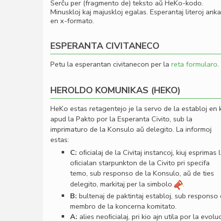
Serĉu per (fragmento de) teksto aŭ HeKo-kodo.
Minuskloj kaj majuskloj egalas. Esperantaj literoj ank
en x-formato.
ESPERANTA CIVITANECO
Petu la esperantan civitanecon per la
reta formularo
.
HEROLDO KOMUNIKAS (HEKO)
HeKo estas retagentejo je la servo de la establoj en 
apud la Pakto por la Esperanta Civito, sub la
imprimaturo de la Konsulo aŭ delegito. La informoj
estas:
C:
oﬁcialaj de la Civitaj instancoj, kiuj esprimas 
oﬁcialan starpunkton de la Civito pri specifa
temo, sub responso de la Konsulo, aŭ de ties
delegito, markitaj per la simbolo
.
B:
bultenaj de paktintaj establoj, sub responso
membro de la koncerna komitato.
A:
alies neoﬁcialaj, pri kio ajn utila por la evolu