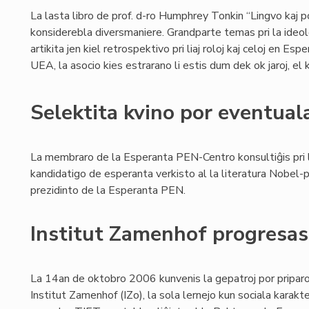
La lasta libro de prof. d-ro Humphrey Tonkin “Lingvo kaj 
konsiderebla diversmaniere. Grandparte temas pri la ideo
artikita jen kiel retrospektivo pri liaj roloj kaj celoj en E
UEA, la asocio kies estrarano li estis dum dek ok jaroj, el k
Selektita kvino por eventua
La membraro de la Esperanta PEN-Centro konsultiĝis pri 
kandidatigo de esperanta verkisto al la literatura Nobel
prezidinto de la Esperanta PEN.
Institut Zamenhof progresas 
La 14an de oktobro 2006 kunvenis la gepatroj por priparol
Institut Zamenhof (IZo), la sola lernejo kun sociala kara