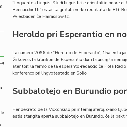
“Loquentes Linguis. Studi linguistici e orientali in onore di 
aŭ
Pennacchietti” estas la gratula verko redaktita de P.G. B
Wiesbaden ĉe Harrassowitz.
Heroldo pri Esperantio en n
La numero 2096 de “Heroldo de Esperanto”, 15a en la jark
Ĝi kovras la kronikon de Esperantio dum la unuaj tri semaj
kaj
atenton: la fermo de la esperanto-redakcio ĉe Pola Radio k
konferenco pri lingvotestado en Soﬁo.
la
Subbalotejo en Burundio por 
Per dekreto de la Vickonsulo pri internaj aferoj, c-ano Ljub
 de
estis starigita aparta subbalotejo en Burundio, ĉe la pak
o