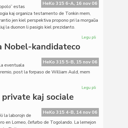
Verko
HeKo 315 6-A, 16 nov 06
popolo” estas
de
logia kaj organiza testamento de Tonkin mem,
la
sperantio jen kiel perspektiva propono pri la morgaŭa
Jaro
iuj la duonon li pasigis kiel prezidanto.
2006"
Legu pli
pri
Tonkin
la Nobel-kandidateco
pri
raŭmismo
en
HeKo 315 5-B, 15 nov 06
la eventuala
sia
-premio, post la forpaso de William Auld, mem
lasta
libro
Legu pli
pri
Selektita
private kaj sociale
kvino
por
eventuala
HeKo 315 4-B, 14 nov 06
i la laborojn de
Nobel-
ktero en Lomeo, ĉefurbo de Togolando. La lernejon
kandidateco