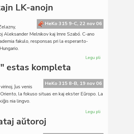
Subbalotejo
ajn LK-anojn
en
Burundio
por
HeKo 315 9-C, 22 nov 06
Zelazny,
la
oj Aleksander Melnikov kaj Imre Szabó. C-ano
senataj
kademia fakulo, responsas pri la esperanto-
elektoj
 Hungario.
Legu pli
pri
La
a" estas kompleta
Konsulo
nomumas
du
HeKo 315 8-B, 19 nov 06
irinoj, ĵus venis
lastajn
Oriento, la fokuso situas en kaj ekster Eŭropo. La
LK-
ĝis nia lingvo.
anojn
Legu pli
pri
La
ataj aŭtoroj
dua
jarkolekto