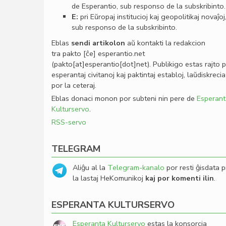
de Esperantio, sub responso de la subskribinto.
E:
pri Eŭropaj institucioj kaj geopolitikaj novaĵoj
sub responso de la subskribinto.
Eblas
sendi
artikolon
aŭ kontakti la redakcion
tra
pakto
[ĉe]
esperantio
.
net
(pakto[at]esperantio[dot]net)
. Publikigo estas rajto 
esperantaj civitanoj kaj paktintaj establoj, laŭdiskrecia
por la ceteraj.
Eblas donaci monon por subteni nin pere de
Esperant
Kulturservo
.
RSS-servo
TELEGRAM
Aliĝu al la
Telegram-kanalo
por resti ĝisdata p
la lastaj HeKomunikoj
kaj por komenti ilin
.
ESPERANTA KULTURSERVO
Esperanta Kulturservo
estas la konsorcia