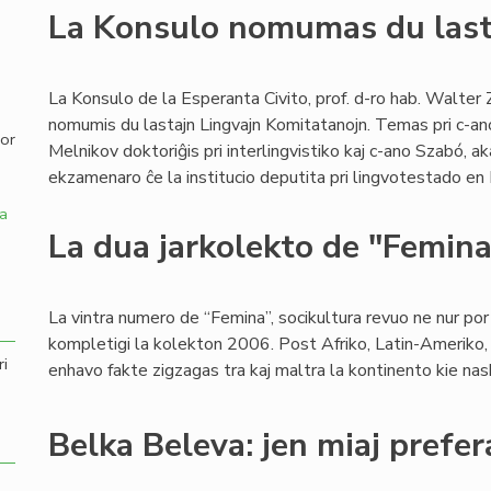
La Konsulo nomumas du last
,
La Konsulo de la Esperanta Civito, prof. d-ro hab. Walter 
nomumis du lastajn Lingvajn Komitatanojn. Temas pri c-an
por
Melnikov doktoriĝis pri interlingvistiko kaj c-ano Szabó, a
ekzamenaro ĉe la institucio deputita pri lingvotestado en
a
La dua jarkolekto de "Femin
La vintra numero de “Femina”, socikultura revuo ne nur por v
kompletigi la kolekton 2006. Post Afriko, Latin-Ameriko, 
ri
enhavo fakte zigzagas tra kaj maltra la kontinento kie naski
Belka Beleva: jen miaj prefer