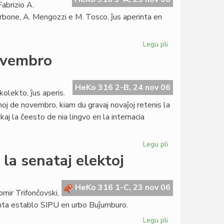
Fabrizio A.
orbone, A. Mengozzi e M. Tosco, ĵus aperinta en
Legu pli
pri
Esearo
ovembro
honore
al
Fabrizio
HeKo 316 2-B, 24 nov 06
olekto, ĵus aperis.
Pennacchietti
noj de novembro, kiam du gravaj novaĵoj retenis la
aj la ĉeesto de nia lingvo en la internacia
Legu pli
pri
Heroldo
la senataj elektoj
pri
Esperantio
en
HeKo 316 1-C, 23 nov 06
omir Trifonĉovski,
novembro
tinta establo SIPU en urbo Buĵumburo.
Legu pli
pri