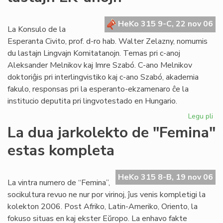
po
la
HeKo 315 9-C, 22 nov 06
se
La Konsulo de la
ele
Esperanta Civito, prof. d-ro hab. Walter Zelazny, nomumis
du lastajn Lingvajn Komitatanojn. Temas pri c-anoj
Aleksander Melnikov kaj Imre Szabó. C-ano Melnikov
doktoriĝis pri interlingvistiko kaj c-ano Szabó, akademia
fakulo, responsas pri la esperanto-ekzamenaro ĉe la
institucio deputita pri lingvotestado en Hungario.
Legu pli
pri
La
La dua jarkolekto de "Femina"
Ko
estas kompleta
no
du
las
HeKo 315 8-B, 19 nov 06
LK
La vintra numero de “Femina”,
an
socikultura revuo ne nur por virinoj, ĵus venis kompletigi la
kolekton 2006. Post Afriko, Latin-Ameriko, Oriento, la
fokuso situas en kaj ekster Eŭropo. La enhavo fakte