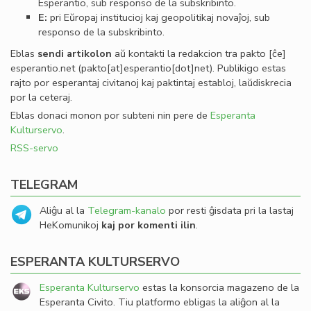
Esperantio, sub responso de la subskribinto.
E:
pri Eŭropaj institucioj kaj geopolitikaj novaĵoj, sub
responso de la subskribinto.
Eblas
sendi
artikolon
aŭ kontakti la redakcion tra
pakto
[ĉe]
esperantio
.
net
(pakto[at]esperantio[dot]net)
. Publikigo estas
rajto por esperantaj civitanoj kaj paktintaj establoj, laŭdiskrecia
por la ceteraj.
Eblas donaci monon por subteni nin pere de
Esperanta
Kulturservo
.
RSS-servo
TELEGRAM
Aliĝu al la
Telegram-kanalo
por resti ĝisdata pri la lastaj
HeKomunikoj
kaj por komenti ilin
.
ESPERANTA KULTURSERVO
Esperanta Kulturservo
estas la konsorcia magazeno de la
Esperanta Civito. Tiu platformo ebligas la aliĝon al la