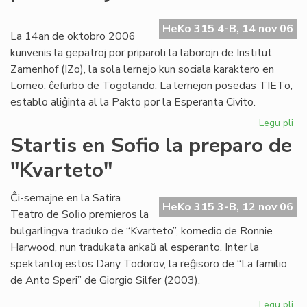
ev
No
HeKo 315 4-B, 14 nov 06
ka
La 14an de oktobro 2006
kunvenis la gepatroj por priparoli la laborojn de Institut
Zamenhof (IZo), la sola lernejo kun sociala karaktero en
Lomeo, ĉefurbo de Togolando. La lernejon posedas TIETo,
establo aliĝinta al la Pakto por la Esperanta Civito.
Legu pli
pri
Ins
Startis en Sofio la preparo de
Za
"Kvarteto"
pr
pri
kaj
Ĉi-semajne en la Satira
HeKo 315 3-B, 12 nov 06
soc
Teatro de Soﬁo premieros la
bulgarlingva traduko de “Kvarteto”, komedio de Ronnie
Harwood, nun tradukata ankaŭ al esperanto. Inter la
spektantoj estos Dany Todorov, la reĝisoro de “La familio
de Anto Speri” de Giorgio Silfer (2003).
Legu pli
pri