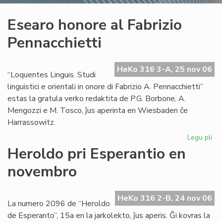
Esearo honore al Fabrizio
Pennacchietti
HeKo 316 3-A, 25 nov 06
“Loquentes Linguis. Studi
linguistici e orientali in onore di Fabrizio A. Pennacchietti”
estas la gratula verko redaktita de P.G. Borbone, A.
Mengozzi e M. Tosco, ĵus aperinta en Wiesbaden ĉe
Harrassowitz.
Legu pli
pri
Es
Heroldo pri Esperantio en
ho
novembro
al
Fab
Pen
HeKo 316 2-B, 24 nov 06
La numero 2096 de “Heroldo
de Esperanto”, 15a en la jarkolekto, ĵus aperis. Ĝi kovras la