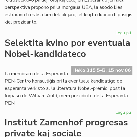
retrospektivo pri liaj roloj kaj celoj en Esperantio jen kiel
perspektiva propono pri la morgaŭa UEA, la asocio kies
estrarano li estis dum dek ok jaroj, el kiuj la duonon li pasigis
kiel prezidanto.
Legu pli
pri
To
Selektita kvino por eventuala
pri
Nobel-kandidateco
ra
en
sia
HeKo 315 5-B, 15 nov 06
las
La membraro de la Esperanta
lib
PEN-Centro konsultiĝis pri la eventuala kandidatigo de
esperanta verkisto al la literatura Nobel-premio, post la
forpaso de William Auld, mem prezidinto de la Esperanta
PEN.
Legu pli
pri
Sel
Institut Zamenhof progresas
kvi
private kaj sociale
po