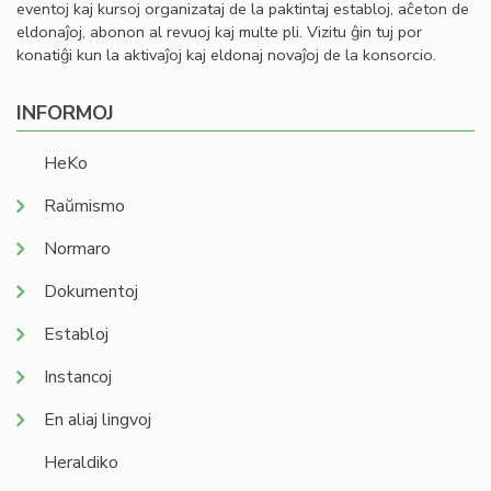
eventoj kaj kursoj organizataj de la paktintaj establoj, aĉeton de
eldonaĵoj, abonon al revuoj kaj multe pli. Vizitu ĝin tuj por
konatiĝi kun la aktivaĵoj kaj eldonaj novaĵoj de la konsorcio.
INFORMOJ
HeKo
Raŭmismo
Normaro
Dokumentoj
Establoj
Instancoj
En aliaj lingvoj
Heraldiko