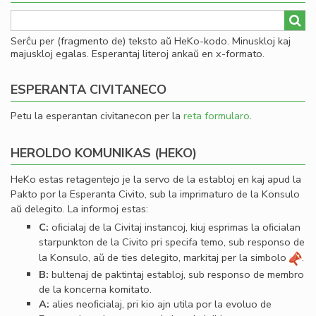
Serĉu per (fragmento de) teksto aŭ HeKo-kodo. Minuskloj kaj
majuskloj egalas. Esperantaj literoj ankaŭ en x-formato.
ESPERANTA CIVITANECO
Petu la esperantan civitanecon per la
reta formularo
.
HEROLDO KOMUNIKAS (HEKO)
HeKo estas retagentejo je la servo de la establoj en kaj apud la
Pakto por la Esperanta Civito, sub la imprimaturo de la Konsulo
aŭ delegito. La informoj estas:
C:
oﬁcialaj de la Civitaj instancoj, kiuj esprimas la oﬁcialan
starpunkton de la Civito pri specifa temo, sub responso de
la Konsulo, aŭ de ties delegito, markitaj per la simbolo
.
B:
bultenaj de paktintaj establoj, sub responso de membro
de la koncerna komitato.
A:
alies neoﬁcialaj, pri kio ajn utila por la evoluo de