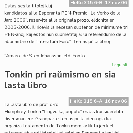
HeKo 315 6-B, 17 nov 06
aŭt
Estas ses la titoloj kiuj
kandidatos al la Esperanta PEN-Premio “La Verko de la
Jaro 2006”, rezervita al la originala prozo, eldonita en
2005-2006. Ili ricevis la necesan subtenon de minimume tri
PEN-anoj, kaj estos nun submetitaj al la referendumo de la
abonantaro de “Literatura Foiro”. Temas pri la libroj:
“Amaro” de Sten Johansson, eld. Fonto.
Legu pli
pri
Ka
Tonkin pri raŭmismo en sia
po
lasta libro
"L
Ve
de
HeKo 315 6-A, 16 nov 06
la
La lasta libro de prof. d-ro
Jar
Humphrey Tonkin “Lingvo kaj popolo” estas konsiderebla
20
diversmaniere. Grandparte temas pri la ideologia kaj
organiza testamento de Tonkin mem, artikita jen kiel