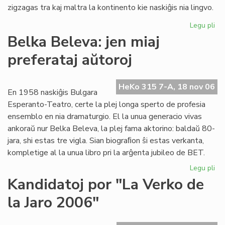
zigzagas tra kaj maltra la kontinento kie naskiĝis nia lingvo.
Legu pli
pri
La
Belka Beleva: jen miaj
du
preferataj aŭtoroj
jar
de
"F
HeKo 315 7-A, 18 nov 06
es
En 1958 naskiĝis Bulgara
ko
Esperanto-Teatro, certe la plej longa sperto de profesia
ensemblo en nia dramaturgio. El la unua generacio vivas
ankoraŭ nur Belka Beleva, la plej fama aktorino: baldaŭ 80-
jara, shi estas tre vigla. Sian biograﬁon ŝi estas verkanta,
kompletige al la unua libro pri la arĝenta jubileo de BET.
Legu pli
pri
Be
Kandidatoj por "La Verko de
Be
la Jaro 2006"
jen
mia
pre