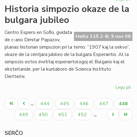
Sta
Historia simpozio okaze de la
en
bulgara jubileo
Sof
la
pr
Centro Espero en Soﬁo, gvidata
HeKo 315 2-B, 9 nov 06
de
de c-ano Dimitar Papazov,
"Kv
planas historian simpozion pri la temo: “1907 kaj la sekvo”,
okaze de la centjara jubileo de la bulgara Esperantio. Al la
simpozio estos invititaj esperantologoj el Bulgario kaj el
eksterlande, per la kunlaboro de Scienca Instituto
Dietterle.
Legu pli
pri
His
Pagination
si
Unua
Antaŭa
Paĝo
Paĝo
Paĝo
Paĝo
Aktual
444
445
446
447
448
…
ok
paĝo
paĝo
paĝo
de
Paĝo
Paĝo
Paĝo
Paĝo
Next
Last
449
450
451
452
…
la
page
page
bu
SERĈO
jub