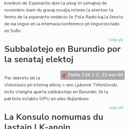
kronikon de Esperantio dum la unuaj tri semajnoj de
novembro, kiam du gravaj novaĵoj retenis la atenton: la
fermo de la esperanto-redakcio ĉe Pola Radio kaj la ĉeesto
de nia lingvo en la internacia konferenco pri lingvotestado
en Soﬁo.
Legu pli
pri
He
Subbalotejo en Burundio por
pri
la senataj elektoj
Es
en
no
HeKo 316 1-C, 23 nov 06
Per dekreto de la
Vickonsulo pri internaj aferoj, c-ano Ljubomir Trifonĉovski,
estis starigita aparta subbalotejo en Burundio, ĉe la
paktinta establo SIPU en urbo Buĵumburo.
Legu pli
pri
Su
La Konsulo nomumas du
en
lastajn LK-anojn
Bu