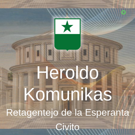
Skip
to
main
content
Heroldo
Komunikas
Retagentejo de la Esperanta
Civito