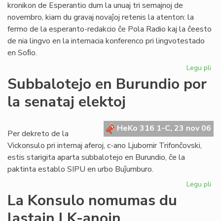
kronikon de Esperantio dum la unuaj tri semajnoj de
novembro, kiam du gravaj novaĵoj retenis la atenton: la
fermo de la esperanto-redakcio ĉe Pola Radio kaj la ĉeesto
de nia lingvo en la internacia konferenco pri lingvotestado
en Soﬁo.
Legu pli
pri
He
Subbalotejo en Burundio por
pri
la senataj elektoj
Es
en
no
HeKo 316 1-C, 23 nov 06
Per dekreto de la
Vickonsulo pri internaj aferoj, c-ano Ljubomir Trifonĉovski,
estis starigita aparta subbalotejo en Burundio, ĉe la
paktinta establo SIPU en urbo Buĵumburo.
Legu pli
pri
Su
La Konsulo nomumas du
en
lastajn LK-anojn
Bu