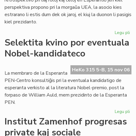
retrospektivo pri liaj roloj kaj celoj en Esperantio jen kiel
perspektiva propono pri la morgaŭa UEA, la asocio kies
estrarano li estis dum dek ok jaroj, el kiuj la duonon li pasigis
kiel prezidanto.
Legu pli
pri
To
Selektita kvino por eventuala
pri
Nobel-kandidateco
ra
en
sia
HeKo 315 5-B, 15 nov 06
las
La membraro de la Esperanta
lib
PEN-Centro konsultiĝis pri la eventuala kandidatigo de
esperanta verkisto al la literatura Nobel-premio, post la
forpaso de William Auld, mem prezidinto de la Esperanta
PEN.
Legu pli
pri
Sel
Institut Zamenhof progresas
kvi
private kaj sociale
po