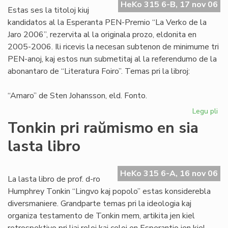
HeKo 315 6-B, 17 nov 06
aŭt
Estas ses la titoloj kiuj
kandidatos al la Esperanta PEN-Premio “La Verko de la
Jaro 2006”, rezervita al la originala prozo, eldonita en
2005-2006. Ili ricevis la necesan subtenon de minimume tri
PEN-anoj, kaj estos nun submetitaj al la referendumo de la
abonantaro de “Literatura Foiro”. Temas pri la libroj:
“Amaro” de Sten Johansson, eld. Fonto.
Legu pli
pri
Ka
Tonkin pri raŭmismo en sia
po
lasta libro
"L
Ve
de
HeKo 315 6-A, 16 nov 06
la
La lasta libro de prof. d-ro
Jar
Humphrey Tonkin “Lingvo kaj popolo” estas konsiderebla
20
diversmaniere. Grandparte temas pri la ideologia kaj
organiza testamento de Tonkin mem, artikita jen kiel