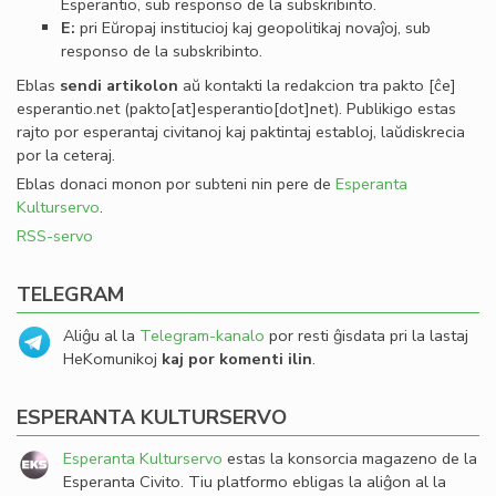
Esperantio, sub responso de la subskribinto.
E:
pri Eŭropaj institucioj kaj geopolitikaj novaĵoj, sub
responso de la subskribinto.
Eblas
sendi
artikolon
aŭ kontakti la redakcion tra
pakto
[ĉe]
esperantio
.
net
(pakto[at]esperantio[dot]net)
. Publikigo estas
rajto por esperantaj civitanoj kaj paktintaj establoj, laŭdiskrecia
por la ceteraj.
Eblas donaci monon por subteni nin pere de
Esperanta
Kulturservo
.
RSS-servo
TELEGRAM
Aliĝu al la
Telegram-kanalo
por resti ĝisdata pri la lastaj
HeKomunikoj
kaj por komenti ilin
.
ESPERANTA KULTURSERVO
Esperanta Kulturservo
estas la konsorcia magazeno de la
Esperanta Civito. Tiu platformo ebligas la aliĝon al la