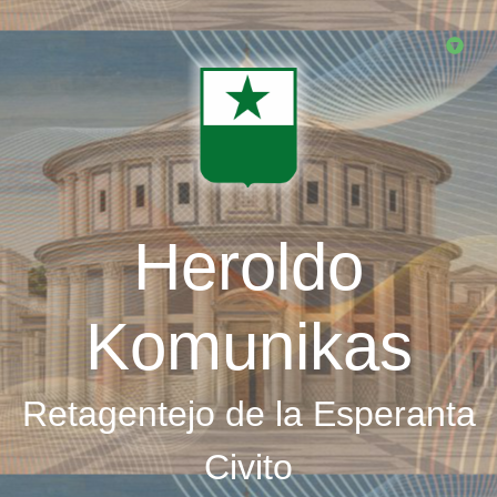
Skip
to
main
content
Heroldo
Komunikas
Retagentejo de la Esperanta
Civito