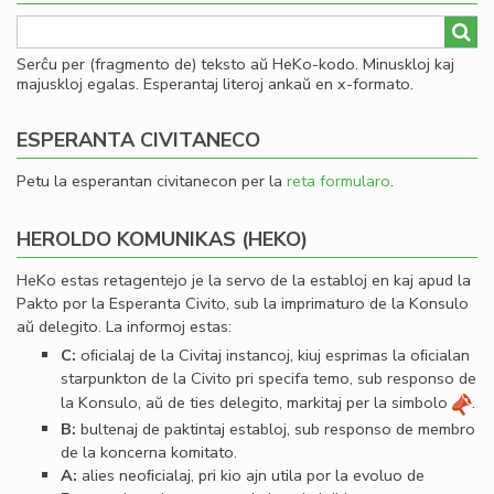
Serĉu per (fragmento de) teksto aŭ HeKo-kodo. Minuskloj kaj
majuskloj egalas. Esperantaj literoj ankaŭ en x-formato.
ESPERANTA CIVITANECO
Petu la esperantan civitanecon per la
reta formularo
.
HEROLDO KOMUNIKAS (HEKO)
HeKo estas retagentejo je la servo de la establoj en kaj apud la
Pakto por la Esperanta Civito, sub la imprimaturo de la Konsulo
aŭ delegito. La informoj estas:
C:
oﬁcialaj de la Civitaj instancoj, kiuj esprimas la oﬁcialan
starpunkton de la Civito pri specifa temo, sub responso de
la Konsulo, aŭ de ties delegito, markitaj per la simbolo
.
B:
bultenaj de paktintaj establoj, sub responso de membro
de la koncerna komitato.
A:
alies neoﬁcialaj, pri kio ajn utila por la evoluo de