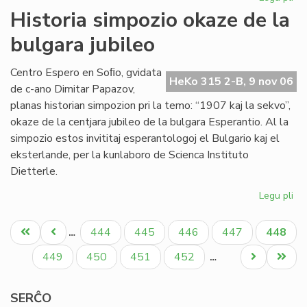
Sta
Historia simpozio okaze de la
en
bulgara jubileo
Sof
la
pr
Centro Espero en Soﬁo, gvidata
HeKo 315 2-B, 9 nov 06
de
de c-ano Dimitar Papazov,
"Kv
planas historian simpozion pri la temo: “1907 kaj la sekvo”,
okaze de la centjara jubileo de la bulgara Esperantio. Al la
simpozio estos invititaj esperantologoj el Bulgario kaj el
eksterlande, per la kunlaboro de Scienca Instituto
Dietterle.
Legu pli
pri
His
Pagination
si
Unua
Antaŭa
Paĝo
Paĝo
Paĝo
Paĝo
Aktual
444
445
446
447
448
…
ok
paĝo
paĝo
paĝo
de
Paĝo
Paĝo
Paĝo
Paĝo
Next
Last
449
450
451
452
…
la
page
page
bu
SERĈO
jub