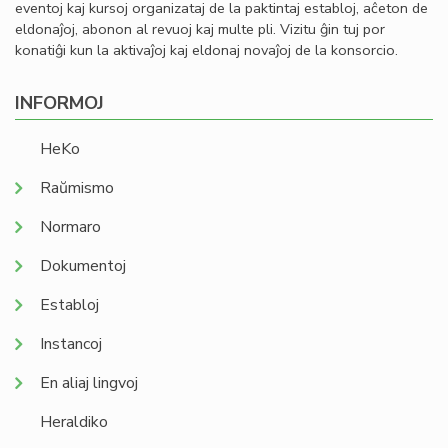
eventoj kaj kursoj organizataj de la paktintaj establoj, aĉeton de
eldonaĵoj, abonon al revuoj kaj multe pli. Vizitu ĝin tuj por
konatiĝi kun la aktivaĵoj kaj eldonaj novaĵoj de la konsorcio.
INFORMOJ
HeKo
Raŭmismo
Normaro
Dokumentoj
Establoj
Instancoj
En aliaj lingvoj
Heraldiko