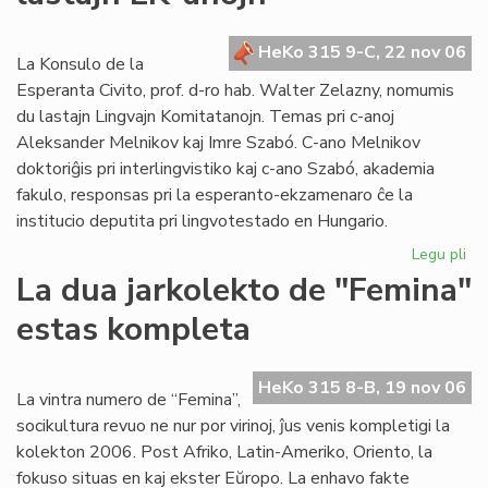
po
la
HeKo 315 9-C, 22 nov 06
se
La Konsulo de la
ele
Esperanta Civito, prof. d-ro hab. Walter Zelazny, nomumis
du lastajn Lingvajn Komitatanojn. Temas pri c-anoj
Aleksander Melnikov kaj Imre Szabó. C-ano Melnikov
doktoriĝis pri interlingvistiko kaj c-ano Szabó, akademia
fakulo, responsas pri la esperanto-ekzamenaro ĉe la
institucio deputita pri lingvotestado en Hungario.
Legu pli
pri
La
La dua jarkolekto de "Femina"
Ko
estas kompleta
no
du
las
HeKo 315 8-B, 19 nov 06
LK
La vintra numero de “Femina”,
an
socikultura revuo ne nur por virinoj, ĵus venis kompletigi la
kolekton 2006. Post Afriko, Latin-Ameriko, Oriento, la
fokuso situas en kaj ekster Eŭropo. La enhavo fakte