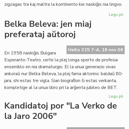
zigzagas tra kaj maltra la kontinento kie naskiĝis nia lingvo.
Legu pli
pri
La
Belka Beleva: jen miaj
du
preferataj aŭtoroj
jar
de
"F
HeKo 315 7-A, 18 nov 06
es
En 1958 naskiĝis Bulgara
ko
Esperanto-Teatro, certe la plej longa sperto de profesia
ensemblo en nia dramaturgio. El la unua generacio vivas
ankoraŭ nur Belka Beleva, la plej fama aktorino: baldaŭ 80-
jara, shi estas tre vigla. Sian biograﬁon ŝi estas verkanta,
kompletige al la unua libro pri la arĝenta jubileo de BET.
Legu pli
pri
Be
Kandidatoj por "La Verko de
Be
la Jaro 2006"
jen
mia
pre