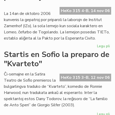
ev
No
HeKo 315 4-B, 14 nov 06
ka
La 14an de oktobro 2006
kunvenis la gepatroj por priparoli la laborojn de Institut
Zamenhof (IZo), la sola lernejo kun sociala karaktero en
Lomeo, ĉefurbo de Togolando. La lernejon posedas TIETo,
establo aliĝinta al la Pakto por la Esperanta Civito.
Legu pli
pri
Ins
Startis en Sofio la preparo de
Za
"Kvarteto"
pr
pri
kaj
Ĉi-semajne en la Satira
HeKo 315 3-B, 12 nov 06
soc
Teatro de Soﬁo premieros la
bulgarlingva traduko de “Kvarteto”, komedio de Ronnie
Harwood, nun tradukata ankaŭ al esperanto. Inter la
spektantoj estos Dany Todorov, la reĝisoro de “La familio
de Anto Speri” de Giorgio Silfer (2003).
Legu pli
pri