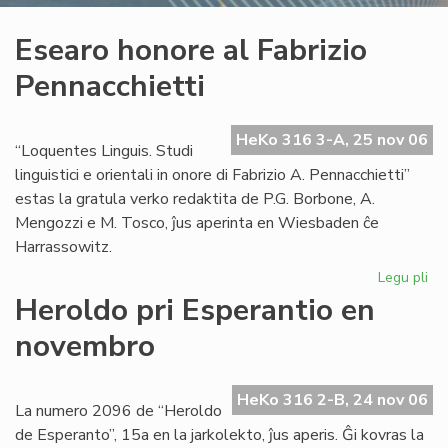
Esearo honore al Fabrizio
Pennacchietti
HeKo 316 3-A, 25 nov 06
“Loquentes Linguis. Studi
linguistici e orientali in onore di Fabrizio A. Pennacchietti”
estas la gratula verko redaktita de P.G. Borbone, A.
Mengozzi e M. Tosco, ĵus aperinta en Wiesbaden ĉe
Harrassowitz.
Legu pli
pri
Es
Heroldo pri Esperantio en
ho
novembro
al
Fab
Pen
HeKo 316 2-B, 24 nov 06
La numero 2096 de “Heroldo
de Esperanto”, 15a en la jarkolekto, ĵus aperis. Ĝi kovras la