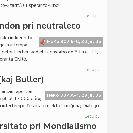
en
nto-Stadt/la Esperanto-urbo!
Irano
Legu pli
pri
Ĉu
andon pri neŭtraleco
la
Esperanto-
itika indiferento
Urbo
HeKo 307 5-C, 30 jul 06
Ligo-nuntempa
povus
ector Hodler, sed el la ensorbo de ĉi tiu al IEL,
aliĝi
eranta Civito.
al
la
Legu pli
pri
Pakto?
Tiele
kaj Buller)
la
Civito
ﬁnancan raporton
solvis
HeKo 307 A-4, 29 jul 06
 pli ol 17.000 eŭroj
la
la intertempe ĉesinta projekto “Indiĝenaj Dialogoj”.
demandon
pri
Legu pli
pri
neŭtraleco
Morala
rsitato pri Mondialismo
absolvo