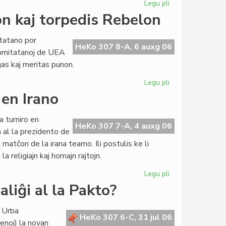
Legu pli
pri
Feminisma
n kaj torpedis Rebelon
Esperanta
Movado:
tatano por
Komitata
HeKo 307 8-A, 6 auxg 06
Komitatanoj de UEA
kunveno
as kaj meritas punon.
Legu pli
pri
UEA-
 en Irano
Komitato
siluris
 turniro en
Gbeglon
HeKo 307 7-A, 4 auxg 06
n al la prezidento de
kaj
matĉon de la irana teamo. Ili postulis ke li
torpedis
la religiajn kaj homajn rajtojn.
Rebelon
Legu pli
pri
BEL
liĝi al la Pakto?
atentigas
pri
a Urba
persekutoj
HeKo 307 6-C, 31 jul 06
enoj) la novan