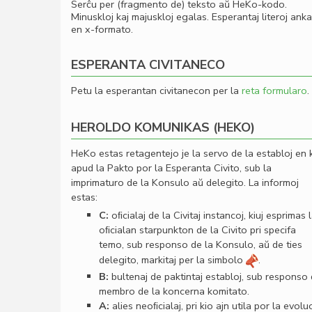
Serĉu per (fragmento de) teksto aŭ HeKo-kodo.
Minuskloj kaj majuskloj egalas. Esperantaj literoj ank
en x-formato.
ESPERANTA CIVITANECO
Petu la esperantan civitanecon per la
reta formularo
.
HEROLDO KOMUNIKAS (HEKO)
HeKo estas retagentejo je la servo de la establoj en 
apud la Pakto por la Esperanta Civito, sub la
imprimaturo de la Konsulo aŭ delegito. La informoj
estas:
C:
oﬁcialaj de la Civitaj instancoj, kiuj esprimas 
oﬁcialan starpunkton de la Civito pri specifa
temo, sub responso de la Konsulo, aŭ de ties
delegito, markitaj per la simbolo
.
B:
bultenaj de paktintaj establoj, sub responso
membro de la koncerna komitato.
A:
alies neoﬁcialaj, pri kio ajn utila por la evolu