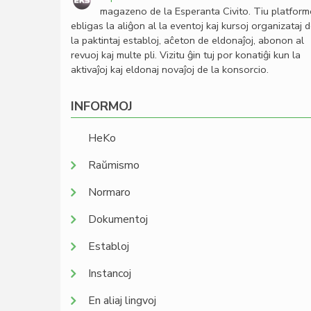
magazeno de la Esperanta Civito. Tiu platfor
ebligas la aliĝon al la eventoj kaj kursoj organizataj 
la paktintaj establoj, aĉeton de eldonaĵoj, abonon al
revuoj kaj multe pli. Vizitu ĝin tuj por konatiĝi kun la
aktivaĵoj kaj eldonaj novaĵoj de la konsorcio.
INFORMOJ
HeKo
Raŭmismo
Normaro
Dokumentoj
Establoj
Instancoj
En aliaj lingvoj