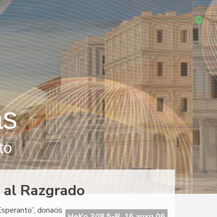
as
to
 al Razgrado
Esperanto”, donacis
HeKo 308 5-B, 16 auxg 06