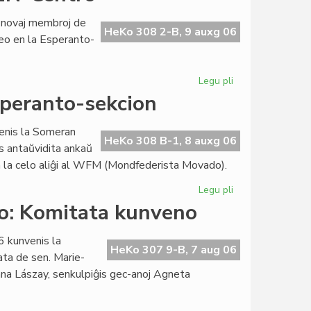
kune
la
 novaj membroj de
demokration
HeKo 308 2-B, 9 auxg 06
eo en la Esperanto-
sen
burokratio
Legu pli
pri
Asembleo
speranto-sekcion
de
la
renis la Someran
Esperanta
HeKo 308 B-1, 8 auxg 06
s antaŭvidita ankaŭ
PEN-
un la celo aliĝi al WFM (Mondfederista Movado).
Centro
Legu pli
pri
Mondfederistoj
o: Komitata kunveno
ne
fondas
 kunvenis la
Esperanto-
HeKo 307 9-B, 7 aug 06
ta de sen. Marie-
sekcion
nna Lászay, senkulpiĝis gec-anoj Agneta