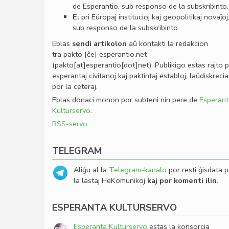
de Esperantio, sub responso de la subskribinto.
E:
pri Eŭropaj institucioj kaj geopolitikaj novaĵoj
sub responso de la subskribinto.
Eblas
sendi
artikolon
aŭ kontakti la redakcion
tra
pakto
[ĉe]
esperantio
.
net
(pakto[at]esperantio[dot]net)
. Publikigo estas rajto 
esperantaj civitanoj kaj paktintaj establoj, laŭdiskrecia
por la ceteraj.
Eblas donaci monon por subteni nin pere de
Esperant
Kulturservo
.
RSS-servo
TELEGRAM
Aliĝu al la
Telegram-kanalo
por resti ĝisdata p
la lastaj HeKomunikoj
kaj por komenti ilin
.
ESPERANTA KULTURSERVO
Esperanta Kulturservo
estas la konsorcia