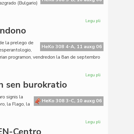
azgrado (Bulgario)
Legu pli
pri
Prof.
Londono
Canko
Ignev
 de la prelego de
mecenatas
HeKo 308 4-A, 11 auxg 06
j esperantologio,
al
erian programon, vendredon la 8an de septembro
Razgrado
Legu pli
pri
Giorgio
n sen burokratio
Silfer
prelegos
o signis la
en
HeKo 308 3-C, 10 auxg 06
o, la Flago, la
Londono
Legu pli
pri
Konstrui
EN-Centro