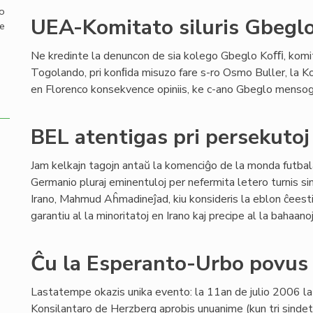
mo
UEA-Komitato siluris Gbeglo
de
Ne kredinte la denuncon de sia kolego Gbeglo Koﬃ, komi
Togolando, pri konﬁda misuzo fare s-ro Osmo Buller, la 
en Florenco konsekvence opiniis, ke c-ano Gbeglo mensog
BEL atentigas pri persekutoj
Jam kelkajn tagojn antaŭ la komenciĝo de la monda futbala
Germanio pluraj eminentuloj per nefermita letero turnis si
Irano, Mahmud Aĥmadineĵad, kiu konsideris la eblon ĉeesti 
garantiu al la minoritatoj en Irano kaj precipe al la bahaanoj 
Ĉu la Esperanto-Urbo povus a
Lastatempe okazis unika evento: la 11an de julio 2006 l
Konsilantaro de Herzberg aprobis unuanime (kun tri sindet