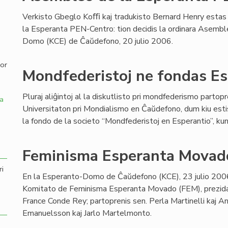
Verkisto Gbeglo Koﬃ kaj tradukisto Bernard Henry estas
,
la Esperanta PEN-Centro: tion decidis la ordinara Asembl
Domo (KCE) de Ĉaŭdefono, 20 julio 2006.
por
Mondfederistoj ne fondas E
Pluraj aliĝintoj al la diskutlisto pri mondfederismo partop
a
Universitaton pri Mondialismo en Ĉaŭdefono, dum kiu esti
la fondo de la societo “Mondfederistoj en Esperantio”, k
Feminisma Esperanta Movad
ri
En la Esperanto-Domo de Ĉaŭdefono (KCE), 23 julio 2006
Komitato de Feminisma Esperanta Movado (FEM), prezida
France Conde Rey; partoprenis sen. Perla Martinelli kaj A
Emanuelsson kaj Jarlo Martelmonto.