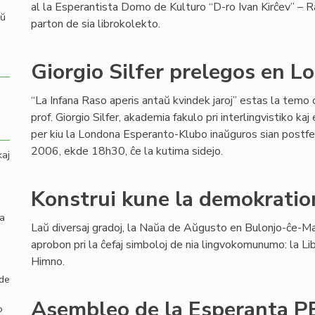
al la Esperantista Domo de Kulturo “D-ro Ivan Kirĉev” – R
aŭ
parton de sia librokolekto.
Giorgio Silfer prelegos en 
“La Infana Raso aperis antaŭ kvindek jaroj” estas la temo
prof. Giorgio Silfer, akademia fakulo pri interlingvistiko ka
per kiu la Londona Esperanto-Klubo inaŭguros sian postf
2006, ekde 18h30, ĉe la kutima sidejo.
kaj
Konstrui kune la demokratio
la
Laŭ diversaj gradoj, la Naŭa de Aŭgusto en Bulonjo-ĉe-Mar
aprobon pri la ĉefaj simboloj de nia lingvokomunumo: la Libr
Himno.
 de
Asembleo de la Esperanta P
o