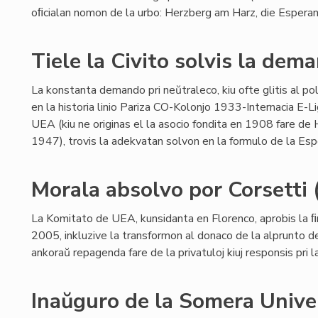
oﬁcialan nomon de la urbo: Herzberg am Harz, die Espera
Tiele la Civito solvis la dem
La konstanta demando pri neŭtraleco, kiu ofte glitis al pol
en la historia linio Pariza CO-Kolonjo 1933-Internacia E-
UEA (kiu ne originas el la asocio fondita en 1908 fare de H
1947), trovis la adekvatan solvon en la formulo de la Esp
Morala absolvo por Corsetti (
La Komitato de UEA, kunsidanta en Florenco, aprobis la 
2005, inkluzive la transformon al donaco de la alprunto de
ankoraŭ repagenda fare de la privatuloj kiuj responsis pri 
Inaŭguro de la Somera Unive