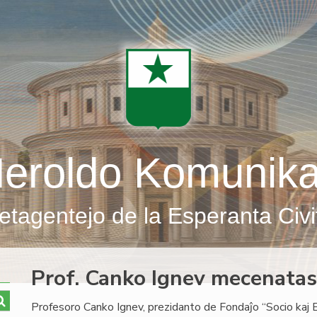
eroldo Komunik
etagentejo de la Esperanta Civi
Prof. Canko Ignev mecenatas
Profesoro Canko Ignev, prezidanto de Fondaĵo “Socio kaj 