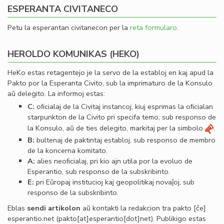
ESPERANTA CIVITANECO
Petu la esperantan civitanecon per la
reta formularo
.
HEROLDO KOMUNIKAS (HEKO)
HeKo estas retagentejo je la servo de la establoj en kaj apud la
Pakto por la Esperanta Civito, sub la imprimaturo de la Konsulo
aŭ delegito. La informoj estas:
C:
oﬁcialaj de la Civitaj instancoj, kiuj esprimas la oﬁcialan
starpunkton de la Civito pri specifa temo, sub responso de
la Konsulo, aŭ de ties delegito, markitaj per la simbolo
.
B:
bultenaj de paktintaj establoj, sub responso de membro
de la koncerna komitato.
A:
alies neoﬁcialaj, pri kio ajn utila por la evoluo de
Esperantio, sub responso de la subskribinto.
E:
pri Eŭropaj institucioj kaj geopolitikaj novaĵoj, sub
responso de la subskribinto.
Eblas
sendi
artikolon
aŭ kontakti la redakcion tra
pakto
[ĉe]
esperantio
.
net
(pakto[at]esperantio[dot]net)
. Publikigo estas