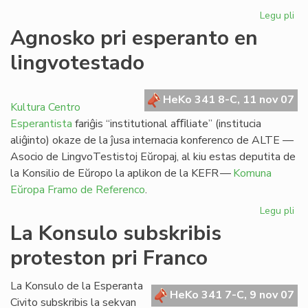
Legu pli
pri
Ro
Agnosko pri esperanto en
de
lingvotestado
Fra
Fr
HeKo 341 8-C, 11 nov 07
Kultura Centro
Esperantista
fariĝis “institutional aﬃliate” (institucia
aliĝinto) okaze de la ĵusa internacia konferenco de ALTE —
Asocio de LingvoTestistoj Eŭropaj, al kiu estas deputita de
la Konsilio de Eŭropo la aplikon de la KEFR —
Komuna
Eŭropa Framo de Referenco
.
Legu pli
pri
Ag
La Konsulo subskribis
pri
proteston pri Franco
es
en
li
La Konsulo de la Esperanta
HeKo 341 7-C, 9 nov 07
Civito subskribis la sekvan