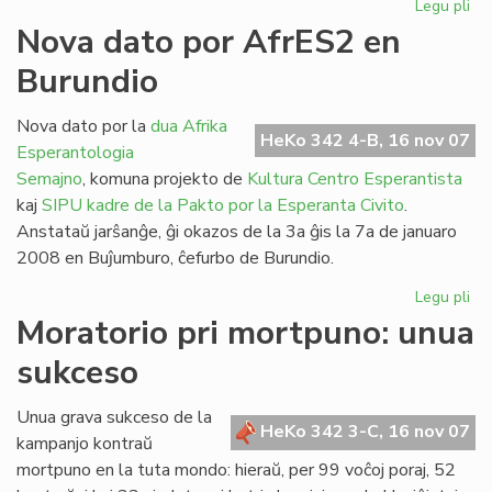
Legu pli
pri
No
Nova dato por AfrES2 en
re
Burundio
po
"H
de
Nova dato por la
dua Afrika
HeKo 342 4-B, 16 nov 07
Es
Esperantologia
Semajno
, komuna projekto de
Kultura Centro Esperantista
kaj
SIPU
kadre de la Pakto por la Esperanta Civito
.
Anstataŭ jarŝanĝe, ĝi okazos de la 3a ĝis la 7a de januaro
2008 en Buĵumburo, ĉefurbo de Burundio.
Legu pli
pri
No
Moratorio pri mortpuno: unua
da
sukceso
po
Af
en
Unua grava sukceso de la
HeKo 342 3-C, 16 nov 07
Bu
kampanjo kontraŭ
mortpuno en la tuta mondo: hieraŭ, per 99 voĉoj poraj, 52