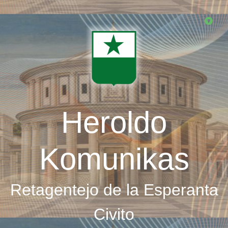
Skip
to
main
content
Heroldo
Komunikas
Retagentejo de la Esperanta
Civito