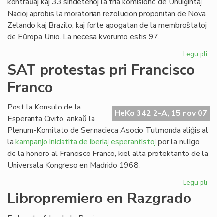
kontraŭaj kaj 33 sindetenoj la tria komisiono de Unuiĝintaj
Nacioj aprobis la moratorian rezolucion proponitan de Nova
Zelando kaj Brazilo, kaj forte apogatan de la membroŝtatoj
de Eŭropa Unio. La necesa kvorumo estis 97.
Legu pli
pri
Mo
SAT protestas pri Francisco
pri
Franco
mo
un
su
Post la Konsulo de la
HeKo 342 2-A, 15 nov 07
Esperanta Civito, ankaŭ la
Plenum-Komitato de Sennacieca Asocio Tutmonda aliĝis al
la
kampanjo iniciatita de iberiaj esperantistoj
por la nuligo
de la honoro al Francisco Franco, kiel alta protektanto de la
Universala Kongreso en Madrido 1968.
Legu pli
pri
SA
Libropremiero en Razgrado
pr
pri