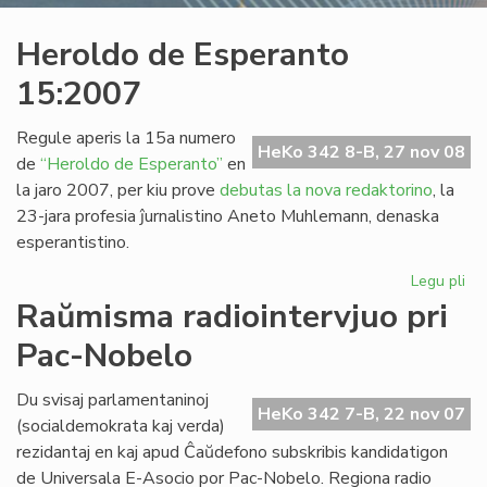
Heroldo de Esperanto
15:2007
Regule aperis la 15a numero
HeKo 342 8-B, 27 nov 08
de
“Heroldo de Esperanto”
en
la jaro 2007, per kiu prove
debutas la nova redaktorino
, la
23-jara profesia ĵurnalistino Aneto Muhlemann, denaska
esperantistino.
Legu pli
pri
He
Raŭmisma radiointervjuo pri
de
Pac-Nobelo
Es
15
Du svisaj parlamentaninoj
HeKo 342 7-B, 22 nov 07
(socialdemokrata kaj verda)
rezidantaj en kaj apud Ĉaŭdefono subskribis kandidatigon
de Universala E-Asocio por Pac-Nobelo. Regiona radio