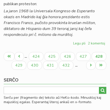
publikan proteston:
La jaron 1968 la Universala Kongreso de Esperanto
okazis en Madrido kaj ĝia honora prezidanto estis
Francisco Franco, puĉisto provokinta kruelan militon,
diktatoro de Hispanio dum 39 teroraj jaroj kaj ĉefa
respondeculo pri ĉ. miliono da murditoj.
Legu pli
pri
2 komentoj
La
Pagination
Konsulo
Unua
Antaŭa
Paĝo
Paĝo
Paĝo
Paĝo
Aktual
424
425
426
427
428
…
subskribis
paĝo
paĝo
paĝo
proteston
Paĝo
Paĝo
Paĝo
Paĝo
Next
Last
429
430
431
432
…
pri
page
page
Franco
SERĈO
Serĉu per (fragmento de) teksto aŭ HeKo-kodo. Minuskloj kaj
majuskloj egalas. Esperantaj literoj ankaŭ en x-formato.