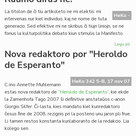
Ro
La titolon de ĉi tiu artikoleto ne mi elektis: mi
HeKo -
intervenas nur kiel individuo, kaj ne nome de tuta
generacio. Sed efektive mi ne skribus ĉi tiujn liniojn, se ne
fonus la kulturpolitika debato kiun stimulis la Manifesto.
Legu pli
pri
St
Nova redaktoro por "Heroldo
pr
de Esperanto"
de
UK
Ra
HeKo 342 5-B, 17 nov 07
dir
C-ino Annette Muhlemann
ne!
estas nova redaktoro de
“Heroldo de Esperanto”
, kie ekde
la Zamenhofa Tago 2007 ŝi deﬁnitive anstataŭos c-anon
Giorgio Silfer. Ĉi-lasta, kies mandato kiel kunredaktoro
ĉesus ﬁne de 2008, rezignis pri la posteno unu jaron pli frue.
Li tamen restos konstanta kunlaboranto de la redakcio. Lia
kolego sen.