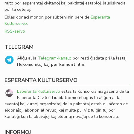
rajto por esperantaj civitanoj kaj paktintaj establoj, laŭdiskrecia
por la ceteraj.
Eblas donaci monon por subteni nin pere de
Esperanta
Kulturservo
.
RSS-servo
TELEGRAM
Aliĝu al la
Telegram-kanalo
por resti ĝisdata pri la lastaj
HeKomunikoj
kaj por komenti ilin
.
ESPERANTA KULTURSERVO
Esperanta Kulturservo
estas la konsorcia magazeno de la
Esperanta Civito. Tiu platformo ebligas la aliĝon al la
eventoj kaj kursoj organizataj de la paktintaj establoj, aĉeton de
eldonaĵoj, abonon al revuoj kaj multe pli. Vizitu ĝin tuj por
konatiĝi kun la aktivaĵoj kaj eldonaj novaĵoj de la konsorcio.
INFORMOJ