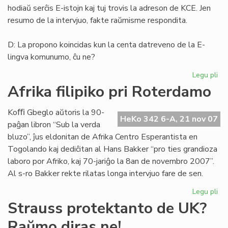
hodiaŭ serĉis E-istojn kaj tuj trovis la adreson de KCE. Jen
resumo de la intervjuo, fakte raŭmisme respondita.
D: La propono koincidas kun la centa datreveno de la E-
lingva komunumo, ĉu ne?
Legu pli
pri
Ra
Afrika filipiko pri Roterdamo
rad
pri
Koﬃ Gbeglo aŭtoris la 90-
Pa
HeKo 342 6-A, 21 nov 07
paĝan libron “Sub la verda
No
bluzo”, ĵus eldonitan de Afrika Centro Esperantista en
Togolando kaj dediĉitan al Hans Bakker “pro ties grandioza
laboro por Afriko, kaj 70-jariĝo la 8an de novembro 2007”.
Al s-ro Bakker rekte rilatas longa intervjuo fare de sen.
Legu pli
pri
Afr
Strauss protektanto de UK?
fil
Raŭmo diras ne!
pri