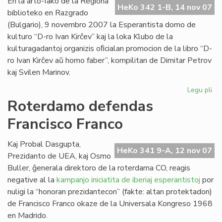
En la arto-fako de la Regiona
Fra
HeKo 342 1-B, 14 nov 07
biblioteko en Razgrado
Fr
(Bulgario), 9 novembro 2007 la Esperantista domo de
kulturo “D-ro Ivan Kirĉev” kaj la loka Klubo de la
kulturagadantoj organizis oﬁcialan promocion de la libro “D-
ro Ivan Kirĉev aŭ homo faber”, kompilitan de Dimitar Petrov
kaj Svilen Marinov.
Legu pli
pri
Li
Roterdamo defendas
en
Francisco Franco
Ra
Kaj Probal Dasgupta,
HeKo 341 9-A, 12 nov 07
Prezidanto de UEA, kaj Osmo
Buller, ĝenerala direktoro de la roterdama CO, reagis
negative al la
kampanjo iniciatita de iberiaj esperantistoj
por
nuligi la “honoran prezidantecon” (fakte: altan protektadon)
de Francisco Franco okaze de la Universala Kongreso 1968
en Madrido.