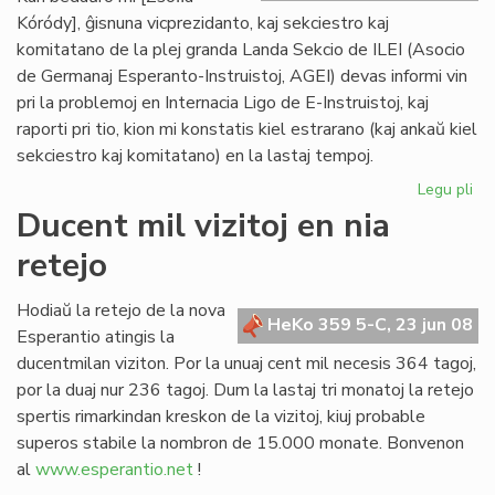
Kóródy], ĝisnuna vicprezidanto, kaj sekciestro kaj
komitatano de la plej granda Landa Sekcio de ILEI (Asocio
de Germanaj Esperanto-Instruistoj, AGEI) devas informi vin
pri la problemoj en Internacia Ligo de E-Instruistoj, kaj
raporti pri tio, kion mi konstatis kiel estrarano (kaj ankaŭ kiel
sekciestro kaj komitatano) en la lastaj tempoj.
Legu pli
pri
Zsó
Ducent mil vizitoj en nia
Kó
retejo
se
la
kri
Hodiaŭ la retejo de la nova
HeKo 359 5-C, 23 jun 08
de
Esperantio atingis la
ILE
ducentmilan viziton. Por la unuaj cent mil necesis 364 tagoj,
por la duaj nur 236 tagoj. Dum la lastaj tri monatoj la retejo
spertis rimarkindan kreskon de la vizitoj, kiuj probable
superos stabile la nombron de 15.000 monate. Bonvenon
al
www.esperantio.net
!