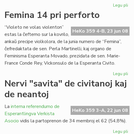
Legu pli
pri
Du
Femina 14 pri perforto
mil
viz
“Violeto ne volas violenton”
en
HeKo 359 4-B, 23 jun 08
estas la ĉeftemo sur la kovrilo,
nia
ankaŭ precipe violkolora, de la junia numero de “Femina”,
ret
ĉefredaktata de sen. Perla Martinelli, kaj organo de
Feminisma Esperanta Movado, prezidata de sen. Marie-
France Conde Rey, Vickonsulo de la Esperanta Civito.
Legu pli
pri
Fe
Nervi "savita" de civitanoj kaj
14
de neantoj
pri
per
La
interna referendumo de
HeKo 359 3-A, 22 jun 08
Esperantlingva Verkista
Asocio
vidis la partoprenon de 34 membroj el 62 (54,8%).
Legu pli
pri