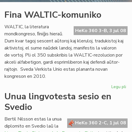
Fina WALTIC-komuniko
WALTIC, la literatura
HeKo 360 3-B, 3 jul 08
mondkongreso, ﬁniĝis hieraŭ.
Dum kvar tagoj sescent aŭtoroj kaj kleruloj, tradukistoj kaj
aktivistoj, el sume naŭdek landoj, manifestis la valoron
de vortoj. Pli ol 350 subskribis la WALTIC-rezolucion por
akceli alfabetigon, gardi esprimliberon kaj defendi aŭtor-
rajtojn. Sveda Verkista Unio estas plananta novan
kongreson en 2010.
Legu pli
pri
Fin
Unua lingvotesta sesio en
WA
Svedio
ko
Bertil Nilsson estas la unua
HeKo 360 2-C, 1 jul 08
diplomito en Svedio laŭ la