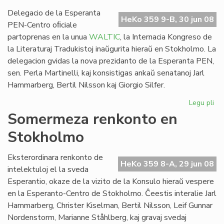
WA
so
Delegacio de la Esperanta
HeKo 359 9-B, 30 jun 08
PEN-Centro oﬁciale
partoprenas en la unua
WALTIC
, la Internacia Kongreso de
la Literaturaj Tradukistoj inaŭgurita hieraŭ en Stokholmo. La
delegacion gvidas la nova prezidanto de la Esperanta PEN,
sen. Perla Martinelli, kaj konsistigas ankaŭ senatanoj Jarl
Hammarberg, Bertil Nilsson kaj Giorgio Silfer.
Legu pli
pri
Es
Somermeza renkonto en
ver
Stokholmo
en
la
un
Eksterordinara renkonto de
HeKo 359 8-A, 29 jun 08
WA
intelektuloj el la sveda
Esperantio, okaze de la vizito de la Konsulo hieraŭ vespere
en la Esperanto-Centro de Stokholmo. Ĉeestis interalie Jarl
Hammarberg, Christer Kiselman, Bertil Nilsson, Leif Gunnar
Nordenstorm, Marianne Ståhlberg, kaj gravaj svedaj