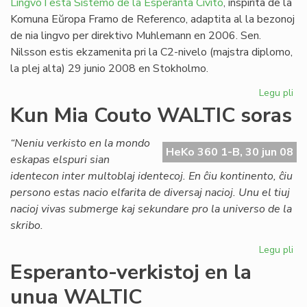
LingvoTesta Sistemo de la Esperanta Civito
, inspirita de la
Komuna Eŭropa Framo de Referenco, adaptita al la bezonoj
de nia lingvo per direktivo Muhlemann en 2006. Sen.
Nilsson estis ekzamenita pri la C2-nivelo (majstra diplomo,
la plej alta) 29 junio 2008 en Stokholmo.
Legu pli
pri
Un
Kun Mia Couto WALTIC soras
lin
ses
“Neniu verkisto en la mondo
en
HeKo 360 1-B, 30 jun 08
eskapas elspuri sian
Sv
identecon inter multoblaj identecoj. En ĉiu kontinento, ĉiu
persono estas nacio elfarita de diversaj nacioj. Unu el tiuj
nacioj vivas submerge kaj sekundare pro la universo de la
skribo.
Legu pli
pri
Ku
Esperanto-verkistoj en la
Mi
unua WALTIC
Co