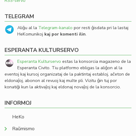
RSS-servo
TELEGRAM
Aliĝu al la
Telegram-kanalo
por resti ĝisdata pri la lastaj
HeKomunikoj
kaj por komenti ilin
.
ESPERANTA KULTURSERVO
Esperanta Kulturservo
estas la konsorcia magazeno de la
Esperanta Civito. Tiu platformo ebligas la aliĝon al la
eventoj kaj kursoj organizataj de la paktintaj establoj, aĉeton de
eldonaĵoj, abonon al revuoj kaj multe pli. Vizitu ĝin tuj por
konatiĝi kun la aktivaĵoj kaj eldonaj novaĵoj de la konsorcio.
INFORMOJ
HeKo
Raŭmismo