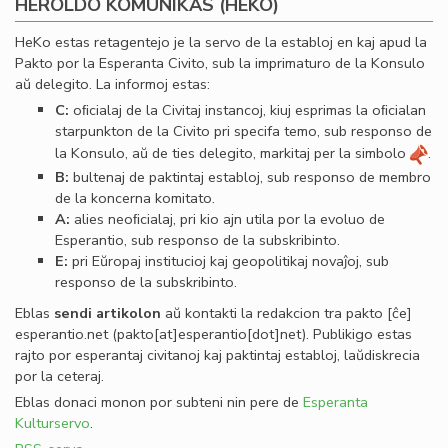
HEROLDO KOMUNIKAS (HEKO)
HeKo estas retagentejo je la servo de la establoj en kaj apud la
Pakto por la Esperanta Civito, sub la imprimaturo de la Konsulo
aŭ delegito. La informoj estas:
C:
oﬁcialaj de la Civitaj instancoj, kiuj esprimas la oﬁcialan
starpunkton de la Civito pri specifa temo, sub responso de
la Konsulo, aŭ de ties delegito, markitaj per la simbolo
.
B:
bultenaj de paktintaj establoj, sub responso de membro
de la koncerna komitato.
A:
alies neoﬁcialaj, pri kio ajn utila por la evoluo de
Esperantio, sub responso de la subskribinto.
E:
pri Eŭropaj institucioj kaj geopolitikaj novaĵoj, sub
responso de la subskribinto.
Eblas
sendi
artikolon
aŭ kontakti la redakcion tra
pakto
[ĉe]
esperantio
.
net
(pakto[at]esperantio[dot]net)
. Publikigo estas
rajto por esperantaj civitanoj kaj paktintaj establoj, laŭdiskrecia
por la ceteraj.
Eblas donaci monon por subteni nin pere de
Esperanta
Kulturservo
.