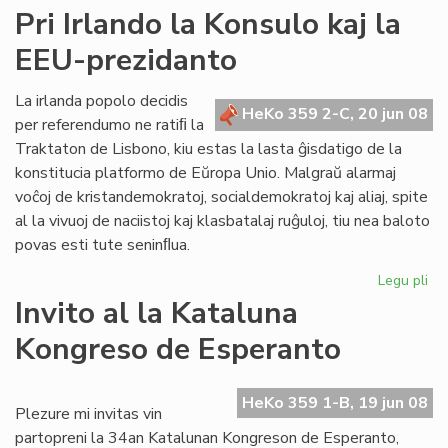
Ner
Pri Irlando la Konsulo kaj la
"sa
EEU-prezidanto
de
civ
kaj
La irlanda popolo decidis
HeKo 359 2-C, 20 jun 08
de
per referendumo ne ratiﬁ la
ne
Traktaton de Lisbono, kiu estas la lasta ĝisdatigo de la
konstitucia platformo de Eŭropa Unio. Malgraŭ alarmaj
voĉoj de kristandemokratoj, socialdemokratoj kaj aliaj, spite
al la vivuoj de naciistoj kaj klasbatalaj ruĝuloj, tiu nea baloto
povas esti tute seninﬂua.
Legu pli
pri
Pri
Invito al la Kataluna
Irl
Kongreso de Esperanto
la
Ko
kaj
HeKo 359 1-B, 19 jun 08
la
Plezure mi invitas vin
EE
partopreni la 34an Katalunan Kongreson de Esperanto,