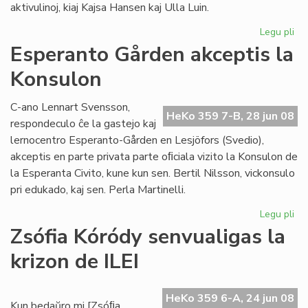
aktivulinoj, kiaj Kajsa Hansen kaj Ulla Luin.
Legu pli
pri
So
Esperanto Gården akceptis la
re
Konsulon
en
St
C-ano Lennart Svensson,
HeKo 359 7-B, 28 jun 08
respondeculo ĉe la gastejo kaj
lernocentro Esperanto-Gården en Lesjöfors (Svedio),
akceptis en parte privata parte oﬁciala vizito la Konsulon de
la Esperanta Civito, kune kun sen. Bertil Nilsson, vickonsulo
pri edukado, kaj sen. Perla Martinelli.
Legu pli
pri
Es
Zsófia Kóródy senvualigas la
Gå
krizon de ILEI
akc
la
Ko
HeKo 359 6-A, 24 jun 08
Kun bedaŭro mi [Zsóﬁa