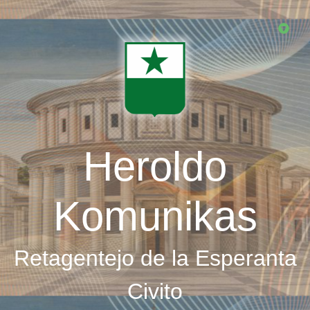
Skip
to
main
content
Heroldo
Komunikas
Retagentejo de la Esperanta
Civito