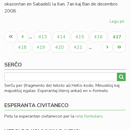
pr
okazontan en Sabadell la 6an, 7an kaj 8an de decembro
2008.
Legu pli
pri
Inv
Pagination
al
Unua
Antaŭa
Paĝo
Paĝo
Paĝo
Paĝo
Aktual
413
414
415
416
417
…
la
paĝo
paĝo
paĝo
Ka
Paĝo
Paĝo
Paĝo
Paĝo
Next
Last
418
419
420
421
…
Ko
page
page
de
SERĈO
Es
Serĉu per (fragmento de) teksto aŭ HeKo-kodo. Minuskloj kaj
majuskloj egalas. Esperantaj literoj ankaŭ en x-formato.
ESPERANTA CIVITANECO
Petu la esperantan civitanecon per la
reta formularo
.