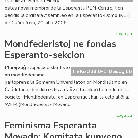
tradukisto Bernard Henry
estas novaj membroj de la Esperanta PEN-Centro: tion
decidis la ordinara Asembleo en la Esperanto-Domo (KCE)
de Ĉaŭdefono, 20 julio 2006.
Legu pli
pri
As
Mondfederistoj ne fondas
de
Esperanto-sekcion
la
Es
PE
Pluraj aliĝintoj al la diskutlisto
HeKo 308 B-1, 8 auxg 06
Ce
pri mondfederismo
partoprenis la Someran Universitaton pri Mondialismo en
Ĉaŭdefono, dum kiu estis antaŭvidita ankaŭ la fondo de la
societo “Mondfederistoj en Esperantio”, kun la celo aliĝi al
WFM (Mondfederista Movado).
Legu pli
pri
Mo
Feminisma Esperanta
ne
Movado: Komitata kunveno
fo