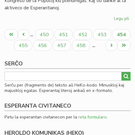
Kongreso de la Popoloj kiu plenumiĝas. Kaj tio danke al la
aktiveco de Esperantianoj.
Legu pli
pri
In
Pagination
de
Unua
Antaŭa
Paĝo
Paĝo
Paĝo
Paĝo
Aktual
450
451
452
453
454
…
la
paĝo
paĝo
paĝo
So
Paĝo
Paĝo
Paĝo
Paĝo
Next
Last
455
456
457
458
…
Uni
page
page
pri
SERĈO
Mo
Serĉu per (fragmento de) teksto aŭ HeKo-kodo. Minuskloj kaj
majuskloj egalas. Esperantaj literoj ankaŭ en x-formato.
ESPERANTA CIVITANECO
Petu la esperantan civitanecon per la
reta formularo
.
HEROLDO KOMUNIKAS (HEKO)