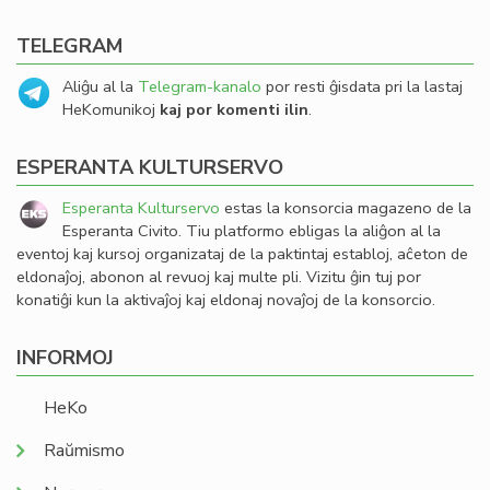
TELEGRAM
Aliĝu al la
Telegram-kanalo
por resti ĝisdata pri la lastaj
HeKomunikoj
kaj por komenti ilin
.
ESPERANTA KULTURSERVO
Esperanta Kulturservo
estas la konsorcia magazeno de la
Esperanta Civito. Tiu platformo ebligas la aliĝon al la
eventoj kaj kursoj organizataj de la paktintaj establoj, aĉeton de
eldonaĵoj, abonon al revuoj kaj multe pli. Vizitu ĝin tuj por
konatiĝi kun la aktivaĵoj kaj eldonaj novaĵoj de la konsorcio.
INFORMOJ
HeKo
Raŭmismo