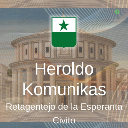
Skip
to
main
content
Heroldo
Komunikas
Retagentejo de la Esperanta
Civito