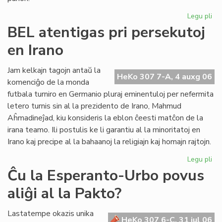
Legu pli
pri
UE
BEL atentigas pri persekutoj
Ko
en Irano
sil
Gb
kaj
Jam kelkajn tagojn antaŭ la
HeKo 307 7-A, 4 auxg 06
tor
komenciĝo de la monda
Re
futbala turniro en Germanio pluraj eminentuloj per nefermita
letero turnis sin al la prezidento de Irano, Mahmud
Aĥmadineĵad, kiu konsideris la eblon ĉeesti matĉon de la
irana teamo. Ili postulis ke li garantiu al la minoritatoj en
Irano kaj precipe al la bahaanoj la religiajn kaj homajn rajtojn.
Legu pli
pri
BE
Ĉu la Esperanto-Urbo povus
ate
aliĝi al la Pakto?
pri
pe
en
Lastatempe okazis unika
HeKo 307 6-C, 31 jul 06
Ira