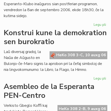
Esperanto-Klubo inaŭguros sian postferian programon,
vendredon la 8an de septembro 2006, ekde 18h30, ĉe la
kutima sidejo.
Legu pli
pri
Gio
Konstrui kune la demokration
Sil
sen burokratio
pr
en
Lo
Laŭ diversaj gradoj, la
HeKo 308 3-C, 10 auxg 06
Naŭa de Aŭgusto en
Bulonjo-ĉe-Maro signis la aprobon pri la ĉefaj simboloj de
nia lingvokomunumo: la Libro, la Flago, la Himno.
Legu pli
pri
Kon
Asembleo de la Esperanta
ku
PEN-Centro
la
de
se
Verkisto Gbeglo Koﬃ kaj
HeKo 308 2-B, 9 auxg 06
bur