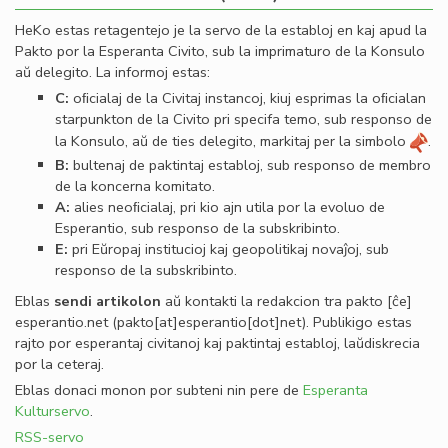
HeKo estas retagentejo je la servo de la establoj en kaj apud la
Pakto por la Esperanta Civito, sub la imprimaturo de la Konsulo
aŭ delegito. La informoj estas:
C:
oﬁcialaj de la Civitaj instancoj, kiuj esprimas la oﬁcialan
starpunkton de la Civito pri specifa temo, sub responso de
la Konsulo, aŭ de ties delegito, markitaj per la simbolo
.
B:
bultenaj de paktintaj establoj, sub responso de membro
de la koncerna komitato.
A:
alies neoﬁcialaj, pri kio ajn utila por la evoluo de
Esperantio, sub responso de la subskribinto.
E:
pri Eŭropaj institucioj kaj geopolitikaj novaĵoj, sub
responso de la subskribinto.
Eblas
sendi
artikolon
aŭ kontakti la redakcion tra
pakto
[ĉe]
esperantio
.
net
(pakto[at]esperantio[dot]net)
. Publikigo estas
rajto por esperantaj civitanoj kaj paktintaj establoj, laŭdiskrecia
por la ceteraj.
Eblas donaci monon por subteni nin pere de
Esperanta
Kulturservo
.
RSS-servo