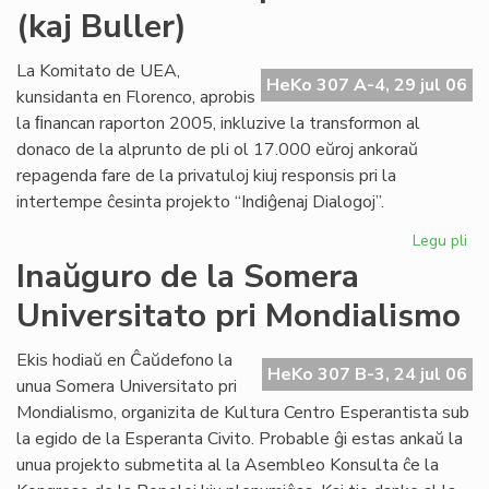
(kaj Buller)
Civ
sol
la
La Komitato de UEA,
HeKo 307 A-4, 29 jul 06
de
kunsidanta en Florenco, aprobis
pri
la ﬁnancan raporton 2005, inkluzive la transformon al
ne
donaco de la alprunto de pli ol 17.000 eŭroj ankoraŭ
repagenda fare de la privatuloj kiuj responsis pri la
intertempe ĉesinta projekto “Indiĝenaj Dialogoj”.
Legu pli
pri
Mo
Inaŭguro de la Somera
ab
Universitato pri Mondialismo
po
Cor
(ka
Ekis hodiaŭ en Ĉaŭdefono la
HeKo 307 B-3, 24 jul 06
Bul
unua Somera Universitato pri
Mondialismo, organizita de Kultura Centro Esperantista sub
la egido de la Esperanta Civito. Probable ĝi estas ankaŭ la
unua projekto submetita al la Asembleo Konsulta ĉe la