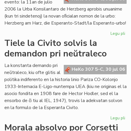
evento: la 11an de julio
2006 la Urba Konsilantaro de Herzberg aprobis unuanime
(kun tri sindetenoj) la novan oﬁcialan nomon de la urbo:
Herzberg am Harz, die Esperanto-Stadt/la Esperanto-urbo!
Legu pli
pri
Ĉu
Tiele la Civito solvis la
la
demandon pri neŭtraleco
Es
Ur
po
La konstanta demando pri
HeKo 307 5-C, 30 jul 06
ali
neŭtraleco, kiu ofte glitis al
al
politika indiferento en la historia linio Pariza CO-Kolonjo
la
1933-Internacia E-Ligo-nuntempa UEA (kiu ne originas el la
Pa
asocio fondita en 1908 fare de Hector Hodler, sed el la
ensorbo de ĉi tiu al IEL, 1947), trovis la adekvatan solvon
en la formulo de la Esperanta Civito.
Legu pli
pri
Tie
Morala absolvo por Corsetti
la