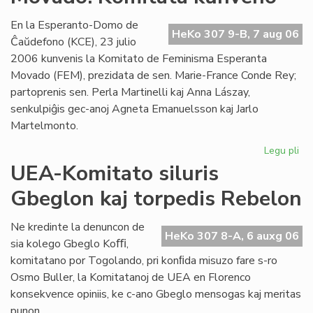
Es
se
En la Esperanto-Domo de
HeKo 307 9-B, 7 aug 06
Ĉaŭdefono (KCE), 23 julio
2006 kunvenis la Komitato de Feminisma Esperanta
Movado (FEM), prezidata de sen. Marie-France Conde Rey;
partoprenis sen. Perla Martinelli kaj Anna Lászay,
senkulpiĝis gec-anoj Agneta Emanuelsson kaj Jarlo
Martelmonto.
Legu pli
pri
Fe
UEA-Komitato siluris
Es
Gbeglon kaj torpedis Rebelon
Mo
Ko
ku
Ne kredinte la denuncon de
HeKo 307 8-A, 6 auxg 06
sia kolego Gbeglo Koﬃ,
komitatano por Togolando, pri konﬁda misuzo fare s-ro
Osmo Buller, la Komitatanoj de UEA en Florenco
konsekvence opiniis, ke c-ano Gbeglo mensogas kaj meritas
punon.