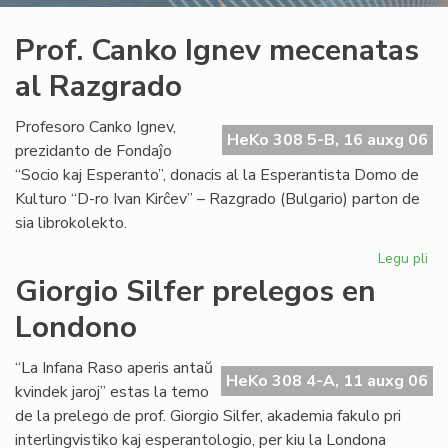
Prof. Canko Ignev mecenatas
al Razgrado
Profesoro Canko Ignev,
HeKo 308 5-B, 16 auxg 06
prezidanto de Fondaĵo
“Socio kaj Esperanto”, donacis al la Esperantista Domo de
Kulturo “D-ro Ivan Kirĉev” – Razgrado (Bulgario) parton de
sia librokolekto.
Legu pli
pri
Pro
Giorgio Silfer prelegos en
Ca
Londono
Ig
me
al
“La Infana Raso aperis antaŭ
HeKo 308 4-A, 11 auxg 06
Ra
kvindek jaroj” estas la temo
de la prelego de prof. Giorgio Silfer, akademia fakulo pri
interlingvistiko kaj esperantologio, per kiu la Londona