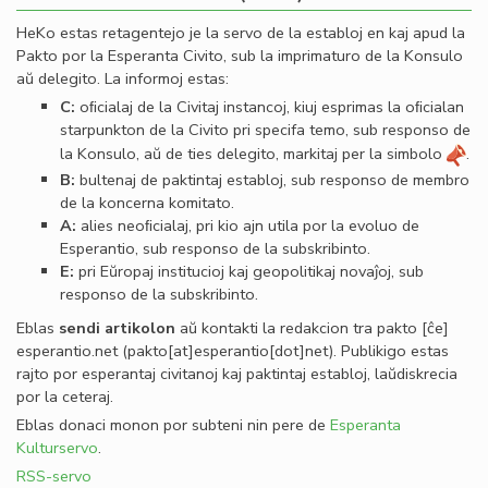
HeKo estas retagentejo je la servo de la establoj en kaj apud la
Pakto por la Esperanta Civito, sub la imprimaturo de la Konsulo
aŭ delegito. La informoj estas:
C:
oﬁcialaj de la Civitaj instancoj, kiuj esprimas la oﬁcialan
starpunkton de la Civito pri specifa temo, sub responso de
la Konsulo, aŭ de ties delegito, markitaj per la simbolo
.
B:
bultenaj de paktintaj establoj, sub responso de membro
de la koncerna komitato.
A:
alies neoﬁcialaj, pri kio ajn utila por la evoluo de
Esperantio, sub responso de la subskribinto.
E:
pri Eŭropaj institucioj kaj geopolitikaj novaĵoj, sub
responso de la subskribinto.
Eblas
sendi
artikolon
aŭ kontakti la redakcion tra
pakto
[ĉe]
esperantio
.
net
(pakto[at]esperantio[dot]net)
. Publikigo estas
rajto por esperantaj civitanoj kaj paktintaj establoj, laŭdiskrecia
por la ceteraj.
Eblas donaci monon por subteni nin pere de
Esperanta
Kulturservo
.
RSS-servo