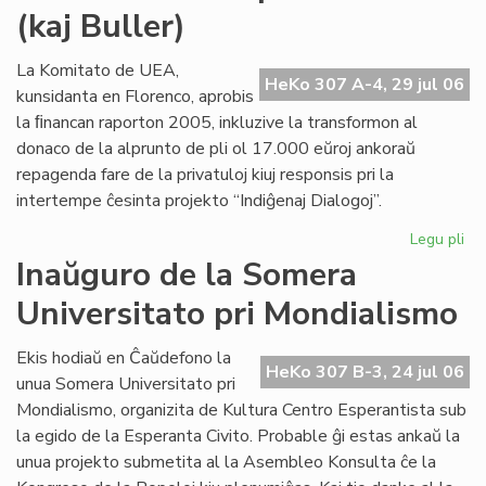
(kaj Buller)
Civ
sol
la
La Komitato de UEA,
HeKo 307 A-4, 29 jul 06
de
kunsidanta en Florenco, aprobis
pri
la ﬁnancan raporton 2005, inkluzive la transformon al
ne
donaco de la alprunto de pli ol 17.000 eŭroj ankoraŭ
repagenda fare de la privatuloj kiuj responsis pri la
intertempe ĉesinta projekto “Indiĝenaj Dialogoj”.
Legu pli
pri
Mo
Inaŭguro de la Somera
ab
Universitato pri Mondialismo
po
Cor
(ka
Ekis hodiaŭ en Ĉaŭdefono la
HeKo 307 B-3, 24 jul 06
Bul
unua Somera Universitato pri
Mondialismo, organizita de Kultura Centro Esperantista sub
la egido de la Esperanta Civito. Probable ĝi estas ankaŭ la
unua projekto submetita al la Asembleo Konsulta ĉe la