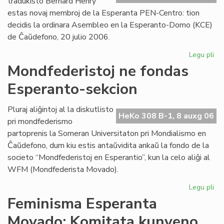
tradukisto Bernard Henry
estas novaj membroj de la Esperanta PEN-Centro: tion
decidis la ordinara Asembleo en la Esperanto-Domo (KCE)
de Ĉaŭdefono, 20 julio 2006.
Legu pli
pri
As
Mondfederistoj ne fondas
de
Esperanto-sekcion
la
Es
PE
Pluraj aliĝintoj al la diskutlisto
HeKo 308 B-1, 8 auxg 06
Ce
pri mondfederismo
partoprenis la Someran Universitaton pri Mondialismo en
Ĉaŭdefono, dum kiu estis antaŭvidita ankaŭ la fondo de la
societo “Mondfederistoj en Esperantio”, kun la celo aliĝi al
WFM (Mondfederista Movado).
Legu pli
pri
Mo
Feminisma Esperanta
ne
Movado: Komitata kunveno
fo