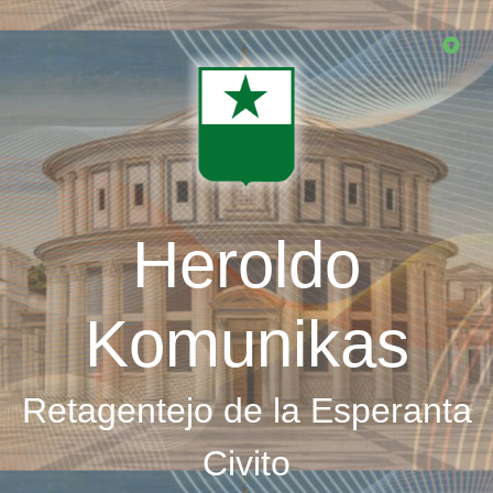
Skip
to
main
content
Heroldo
Komunikas
Retagentejo de la Esperanta
Civito