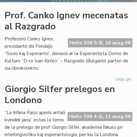
Prof. Canko Ignev mecenatas
al Razgrado
Profesoro Canko Ignev,
HeKo 308 5-B, 16 auxg 06
prezidanto de Fondaĵo
“Socio kaj Esperanto”, donacis al la Esperantista Domo de
Kulturo “D-ro Ivan Kirĉev” – Razgrado (Bulgario) parton de
sia librokolekto.
Legu pli
pri
Pro
Giorgio Silfer prelegos en
Ca
Londono
Ig
me
al
“La Infana Raso aperis antaŭ
HeKo 308 4-A, 11 auxg 06
Ra
kvindek jaroj” estas la temo
de la prelego de prof. Giorgio Silfer, akademia fakulo pri
interlingvistiko kaj esperantologio, per kiu la Londona