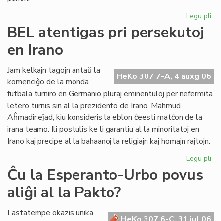
Legu pli
pri
UE
BEL atentigas pri persekutoj
Ko
en Irano
sil
Gb
kaj
Jam kelkajn tagojn antaŭ la
HeKo 307 7-A, 4 auxg 06
tor
komenciĝo de la monda
Re
futbala turniro en Germanio pluraj eminentuloj per nefermita
letero turnis sin al la prezidento de Irano, Mahmud
Aĥmadineĵad, kiu konsideris la eblon ĉeesti matĉon de la
irana teamo. Ili postulis ke li garantiu al la minoritatoj en
Irano kaj precipe al la bahaanoj la religiajn kaj homajn rajtojn.
Legu pli
pri
BE
Ĉu la Esperanto-Urbo povus
ate
aliĝi al la Pakto?
pri
pe
en
Lastatempe okazis unika
HeKo 307 6-C, 31 jul 06
Ira