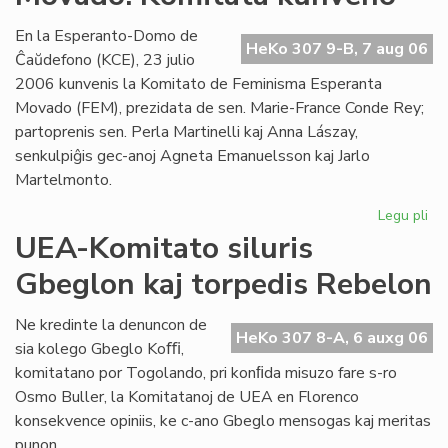
Es
se
En la Esperanto-Domo de
HeKo 307 9-B, 7 aug 06
Ĉaŭdefono (KCE), 23 julio
2006 kunvenis la Komitato de Feminisma Esperanta
Movado (FEM), prezidata de sen. Marie-France Conde Rey;
partoprenis sen. Perla Martinelli kaj Anna Lászay,
senkulpiĝis gec-anoj Agneta Emanuelsson kaj Jarlo
Martelmonto.
Legu pli
pri
Fe
UEA-Komitato siluris
Es
Gbeglon kaj torpedis Rebelon
Mo
Ko
ku
Ne kredinte la denuncon de
HeKo 307 8-A, 6 auxg 06
sia kolego Gbeglo Koﬃ,
komitatano por Togolando, pri konﬁda misuzo fare s-ro
Osmo Buller, la Komitatanoj de UEA en Florenco
konsekvence opiniis, ke c-ano Gbeglo mensogas kaj meritas
punon.