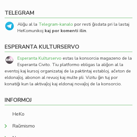
TELEGRAM
Aliĝu al la
Telegram-kanalo
por resti ĝisdata pri la lastaj
HeKomunikoj
kaj por komenti ilin
.
ESPERANTA KULTURSERVO
Esperanta Kulturservo
estas la konsorcia magazeno de la
Esperanta Civito. Tiu platformo ebligas la aliĝon al la
eventoj kaj kursoj organizataj de la paktintaj establoj, aĉeton de
eldonaĵoj, abonon al revuoj kaj multe pli. Vizitu ĝin tuj por
konatiĝi kun la aktivaĵoj kaj eldonaj novaĵoj de la konsorcio.
INFORMOJ
HeKo
Raŭmismo