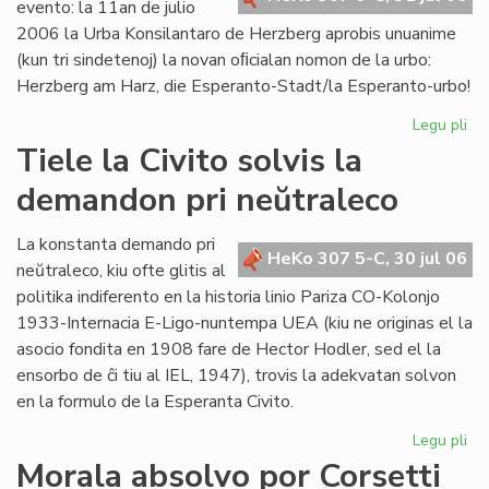
evento: la 11an de julio
2006 la Urba Konsilantaro de Herzberg aprobis unuanime
(kun tri sindetenoj) la novan oﬁcialan nomon de la urbo:
Herzberg am Harz, die Esperanto-Stadt/la Esperanto-urbo!
Legu pli
pri
Ĉu
Tiele la Civito solvis la
la
demandon pri neŭtraleco
Es
Ur
po
La konstanta demando pri
HeKo 307 5-C, 30 jul 06
ali
neŭtraleco, kiu ofte glitis al
al
politika indiferento en la historia linio Pariza CO-Kolonjo
la
1933-Internacia E-Ligo-nuntempa UEA (kiu ne originas el la
Pa
asocio fondita en 1908 fare de Hector Hodler, sed el la
ensorbo de ĉi tiu al IEL, 1947), trovis la adekvatan solvon
en la formulo de la Esperanta Civito.
Legu pli
pri
Tie
Morala absolvo por Corsetti
la