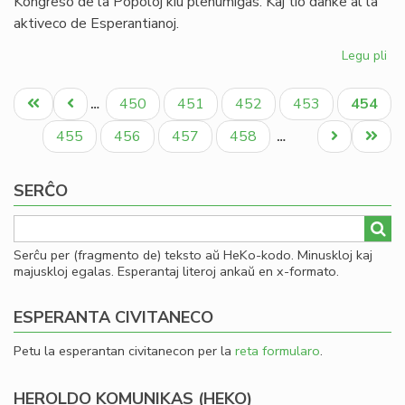
Kongreso de la Popoloj kiu plenumiĝas. Kaj tio danke al la
aktiveco de Esperantianoj.
Legu pli
pri
In
Pagination
de
Unua
Antaŭa
Paĝo
Paĝo
Paĝo
Paĝo
Aktual
450
451
452
453
454
…
la
paĝo
paĝo
paĝo
So
Paĝo
Paĝo
Paĝo
Paĝo
Next
Last
455
456
457
458
…
Uni
page
page
pri
SERĈO
Mo
Serĉu per (fragmento de) teksto aŭ HeKo-kodo. Minuskloj kaj
majuskloj egalas. Esperantaj literoj ankaŭ en x-formato.
ESPERANTA CIVITANECO
Petu la esperantan civitanecon per la
reta formularo
.
HEROLDO KOMUNIKAS (HEKO)