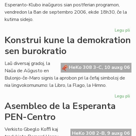
Esperanto-Klubo inaŭguros sian postferian programon,
vendredon la 8an de septembro 2006, ekde 18h30, ĉe la
kutima sidejo.
Legu pli
pri
Gio
Konstrui kune la demokration
Sil
sen burokratio
pr
en
Lo
Laŭ diversaj gradoj, la
HeKo 308 3-C, 10 auxg 06
Naŭa de Aŭgusto en
Bulonjo-ĉe-Maro signis la aprobon pri la ĉefaj simboloj de
nia lingvokomunumo: la Libro, la Flago, la Himno.
Legu pli
pri
Kon
Asembleo de la Esperanta
ku
PEN-Centro
la
de
se
Verkisto Gbeglo Koﬃ kaj
HeKo 308 2-B, 9 auxg 06
bur