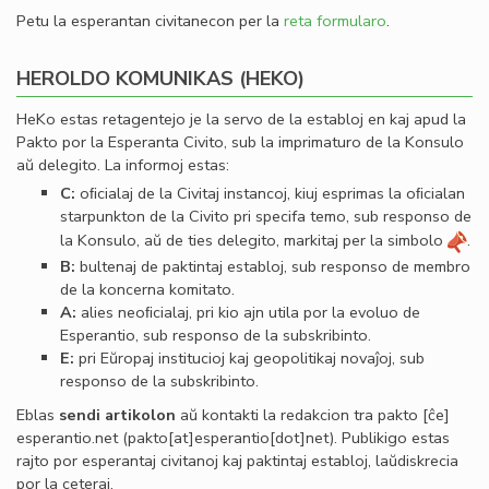
Petu la esperantan civitanecon per la
reta formularo
.
HEROLDO KOMUNIKAS (HEKO)
HeKo estas retagentejo je la servo de la establoj en kaj apud la
Pakto por la Esperanta Civito, sub la imprimaturo de la Konsulo
aŭ delegito. La informoj estas:
C:
oﬁcialaj de la Civitaj instancoj, kiuj esprimas la oﬁcialan
starpunkton de la Civito pri specifa temo, sub responso de
la Konsulo, aŭ de ties delegito, markitaj per la simbolo
.
B:
bultenaj de paktintaj establoj, sub responso de membro
de la koncerna komitato.
A:
alies neoﬁcialaj, pri kio ajn utila por la evoluo de
Esperantio, sub responso de la subskribinto.
E:
pri Eŭropaj institucioj kaj geopolitikaj novaĵoj, sub
responso de la subskribinto.
Eblas
sendi
artikolon
aŭ kontakti la redakcion tra
pakto
[ĉe]
esperantio
.
net
(pakto[at]esperantio[dot]net)
. Publikigo estas
rajto por esperantaj civitanoj kaj paktintaj establoj, laŭdiskrecia
por la ceteraj.