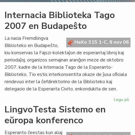
Internacia Biblioteka Tago
2007 en Budapeŝto
La nacia Fremdlingva
HeKo 315 1-C, 8 nov 06
Biblioteko en Budapeŝto,
kiu konservas la Fajszi-kolektaĵon de esperantaj libroj kaj
periodaĵoj, organizos semajnan aranĝon meze de oktobro
2007, kadre de la Internacia Tago de la Esperanto-
Biblioteko. Tio estis interkonsentita okaze de ĵusa oﬁciala
rendevuo inter la ĉefdirektorino de la Biblioteko kaj
delegacio de la Esperanta Civito, enkondukita de sen.
Legu pli
pri
Int
LingvoTesta Sistemo en
Bib
eŭropa konferenco
Ta
20
en
Esperanto ĉeestas kun aliaj