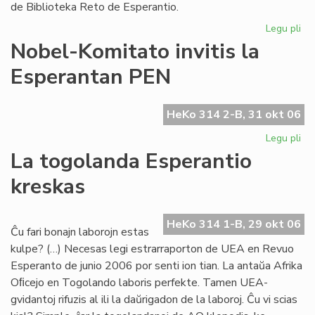
de Biblioteka Reto de Esperantio.
Legu pli
pri
Bib
Nobel-Komitato invitis la
Ret
Esperantan PEN
pr
la
dir
HeKo 314 2-B, 31 okt 06
Legu pli
pri
No
La togolanda Esperantio
Ko
kreskas
inv
la
Es
HeKo 314 1-B, 29 okt 06
PE
Ĉu fari bonajn laborojn estas
kulpe? (…) Necesas legi estrarraporton de UEA en Revuo
Esperanto de junio 2006 por senti ion tian. La antaŭa Afrika
Oﬁcejo en Togolando laboris perfekte. Tamen UEA-
gvidantoj rifuzis al ili la daŭrigadon de la laboroj. Ĉu vi scias