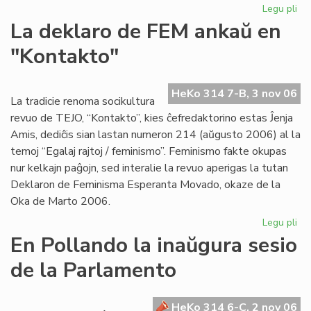
Legu pli
pri
Pr
La deklaro de FEM ankaŭ en
Ma
"Kontakto"
pri
la
An
HeKo 314 7-B, 3 nov 06
La tradicie renoma socikultura
revuo de TEJO, “Kontakto”, kies ĉefredaktorino estas Ĵenja
Amis, dediĉis sian lastan numeron 214 (aŭgusto 2006) al la
temoj “Egalaj rajtoj / feminismo”. Feminismo fakte okupas
nur kelkajn paĝojn, sed interalie la revuo aperigas la tutan
Deklaron de Feminisma Esperanta Movado, okaze de la
Oka de Marto 2006.
Legu pli
pri
La
En Pollando la inaŭgura sesio
de
de la Parlamento
de
FE
an
HeKo 314 6-C, 2 nov 06
en