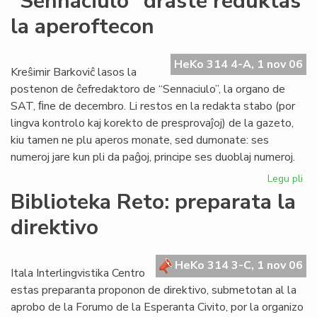
"Sennaciulo" draste reduktas
Rad
la aperoftecon
la
es
re
HeKo 314 4-A, 1 nov 06
fe
Kreŝimir Barkoviĉ lasos la
postenon de ĉefredaktoro de “Sennaciulo”, la organo de
SAT, ﬁne de decembro. Li restos en la redakta stabo (por
lingva kontrolo kaj korekto de presprovaĵoj) de la gazeto,
kiu tamen ne plu aperos monate, sed dumonate: ses
numeroj jare kun pli da paĝoj, principe ses duoblaj numeroj.
Legu pli
pri
"S
Biblioteka Reto: preparata la
dr
direktivo
re
la
ap
HeKo 314 3-C, 1 nov 06
Itala Interlingvistika Centro
estas preparanta proponon de direktivo, submetotan al la
aprobo de la Forumo de la Esperanta Civito, por la organizo