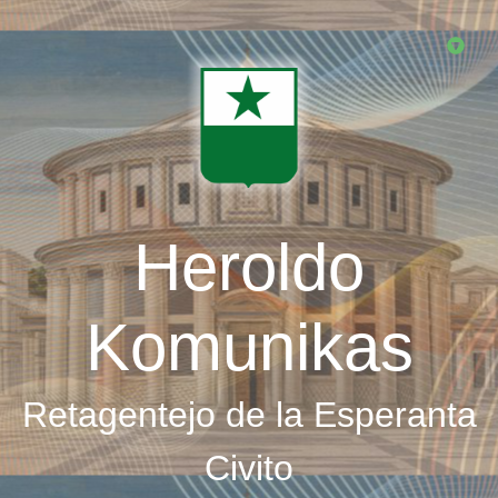
Skip
to
main
content
Heroldo
Komunikas
Retagentejo de la Esperanta
Civito