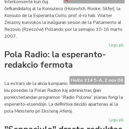
Interkonsente kun ĉiuj
"K
ĉefkandidatoj al la Konsuleco (Holevitch, Rooke, Silfer), la
Konsulo de la Esperanta Civito, prof. d-ro hab. Walter
Zelazny, kunvokos la inaŭguran sesion de la Parlamento al
Rezovio (Rzeszów) Pollando, por la semajno 10-16 marto
2007.
Legu pli
pri
En
Pola Radio: la esperanto-
Po
redakcio fermota
la
in
ses
HeKo 314 5-A, 2 nov 06
de
La estraro de la akcia kompanio
la
kiu posedas la Polan Radion kaj administras ĝian
Pa
poreksterlandan programon “Radio Polonia” planas forigi la
esperanto-elsendojn. La deﬁnitiva decido apartenas al la
pola Ministerio pri Eksteraj Aferoj.
Legu pli
pri
Po