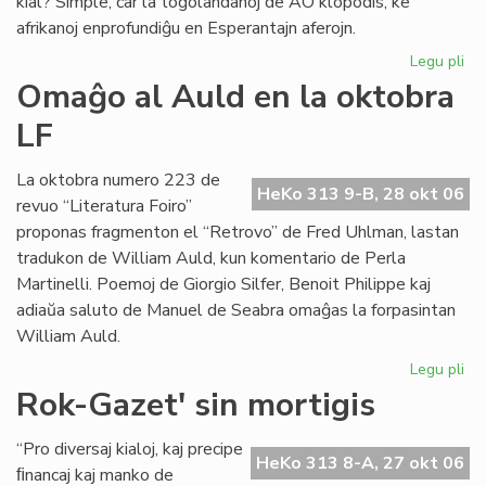
kial? Simple, ĉar la togolandanoj de AO klopodis, ke
afrikanoj enprofundiĝu en Esperantajn aferojn.
Legu pli
pri
La
Omaĝo al Auld en la oktobra
to
LF
Es
kr
La oktobra numero 223 de
HeKo 313 9-B, 28 okt 06
revuo “Literatura Foiro”
proponas fragmenton el “Retrovo” de Fred Uhlman, lastan
tradukon de William Auld, kun komentario de Perla
Martinelli. Poemoj de Giorgio Silfer, Benoit Philippe kaj
adiaŭa saluto de Manuel de Seabra omaĝas la forpasintan
William Auld.
Legu pli
pri
Om
Rok-Gazet' sin mortigis
al
Au
“Pro diversaj kialoj, kaj precipe
en
HeKo 313 8-A, 27 okt 06
ﬁnancaj kaj manko de
la