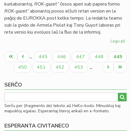
kunlaborantoj,
ROK-gazet”
ĉesos aperi sub papera formo.
ok
ROK-gazet”
abonantoj povos elŝuti retan version en la
LF
paĝoj de EUROKKA post kelka tempo. La redakta teamo
sub la gvido de Armela Piolat kaj Tony Guyot laboras pri
reta versio kiu evoluos laŭ la ﬂuo de la informoj.
Legu pli
pri
Ro
Pagination
Ga
Unua
Antaŭa
Paĝo
Paĝo
Paĝo
Paĝo
Aktual
445
446
447
448
449
…
sin
paĝo
paĝo
paĝo
mor
Paĝo
Paĝo
Paĝo
Paĝo
Next
Last
450
451
452
453
…
page
page
SERĈO
Serĉu per (fragmento de) teksto aŭ HeKo-kodo. Minuskloj kaj
majuskloj egalas. Esperantaj literoj ankaŭ en x-formato.
ESPERANTA CIVITANECO