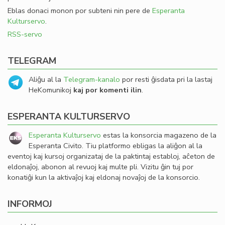
Eblas donaci monon por subteni nin pere de
Esperanta
Kulturservo
.
RSS-servo
TELEGRAM
Aliĝu al la
Telegram-kanalo
por resti ĝisdata pri la lastaj
HeKomunikoj
kaj por komenti ilin
.
ESPERANTA KULTURSERVO
Esperanta Kulturservo
estas la konsorcia magazeno de la
Esperanta Civito. Tiu platformo ebligas la aliĝon al la
eventoj kaj kursoj organizataj de la paktintaj establoj, aĉeton de
eldonaĵoj, abonon al revuoj kaj multe pli. Vizitu ĝin tuj por
konatiĝi kun la aktivaĵoj kaj eldonaj novaĵoj de la konsorcio.
INFORMOJ