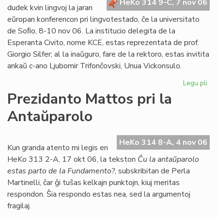
HeKo 314 9-C, 7 nov 06
Bu
dudek kvin lingvoj la jaran
eŭropan konferencon pri lingvotestado, ĉe la universitato
de Soﬁo, 8-10 nov 06. La institucio delegita de la
Esperanta Civito, nome KCE, estas reprezentata de prof.
Giorgio Silfer; al la inaŭguro, fare de la rektoro, estas invitita
ankaŭ c-ano Ljubomir Trifonĉovski, Unua Vickonsulo.
Legu pli
pri
Li
Prezidanto Mattos pri la
Si
Antaŭparolo
en
eŭ
ko
HeKo 314 8-A, 4 nov 06
Kun granda atento mi legis en
HeKo 313 2-A, 17 okt 06, la tekston
Ĉu la antaŭparolo
estas parto de la Fundamento?
, subskribitan de Perla
Martinelli, ĉar ĝi tuŝas kelkajn punktojn, kiuj meritas
respondon. Ŝia respondo estas nea, sed la argumentoj
fragilaj.