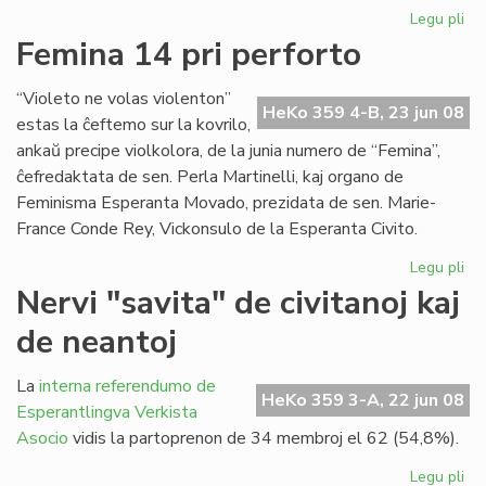
Legu pli
pri
Du
Femina 14 pri perforto
mil
viz
“Violeto ne volas violenton”
en
HeKo 359 4-B, 23 jun 08
estas la ĉeftemo sur la kovrilo,
nia
ankaŭ precipe violkolora, de la junia numero de “Femina”,
ret
ĉefredaktata de sen. Perla Martinelli, kaj organo de
Feminisma Esperanta Movado, prezidata de sen. Marie-
France Conde Rey, Vickonsulo de la Esperanta Civito.
Legu pli
pri
Fe
Nervi "savita" de civitanoj kaj
14
de neantoj
pri
per
La
interna referendumo de
HeKo 359 3-A, 22 jun 08
Esperantlingva Verkista
Asocio
vidis la partoprenon de 34 membroj el 62 (54,8%).
Legu pli
pri