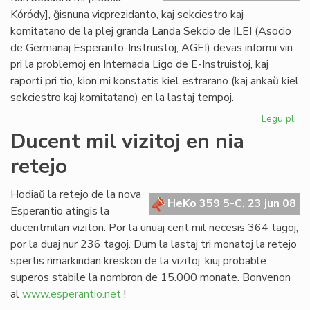
Kóródy], ĝisnuna vicprezidanto, kaj sekciestro kaj
komitatano de la plej granda Landa Sekcio de ILEI (Asocio
de Germanaj Esperanto-Instruistoj, AGEI) devas informi vin
pri la problemoj en Internacia Ligo de E-Instruistoj, kaj
raporti pri tio, kion mi konstatis kiel estrarano (kaj ankaŭ kiel
sekciestro kaj komitatano) en la lastaj tempoj.
Legu pli
pri
Zsó
Ducent mil vizitoj en nia
Kó
retejo
se
la
kri
Hodiaŭ la retejo de la nova
HeKo 359 5-C, 23 jun 08
de
Esperantio atingis la
ILE
ducentmilan viziton. Por la unuaj cent mil necesis 364 tagoj,
por la duaj nur 236 tagoj. Dum la lastaj tri monatoj la retejo
spertis rimarkindan kreskon de la vizitoj, kiuj probable
superos stabile la nombron de 15.000 monate. Bonvenon
al
www.esperantio.net
!