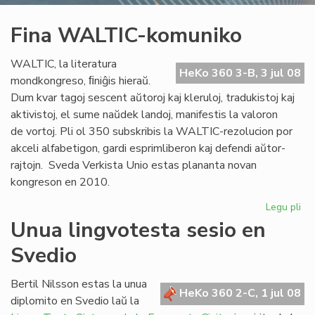
Fina WALTIC-komuniko
WALTIC, la literatura
HeKo 360 3-B, 3 jul 08
mondkongreso, ﬁniĝis hieraŭ.
Dum kvar tagoj sescent aŭtoroj kaj kleruloj, tradukistoj kaj
aktivistoj, el sume naŭdek landoj, manifestis la valoron
de vortoj. Pli ol 350 subskribis la WALTIC-rezolucion por
akceli alfabetigon, gardi esprimliberon kaj defendi aŭtor-
rajtojn. Sveda Verkista Unio estas plananta novan
kongreson en 2010.
Legu pli
pri
Fin
Unua lingvotesta sesio en
WA
Svedio
ko
Bertil Nilsson estas la unua
HeKo 360 2-C, 1 jul 08
diplomito en Svedio laŭ la