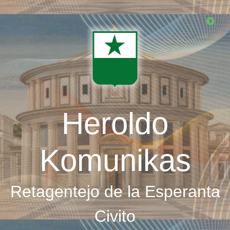
Skip
to
main
content
Heroldo
Komunikas
Retagentejo de la Esperanta
Civito