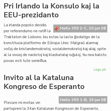
Ner
Pri Irlando la Konsulo kaj la
"sa
EEU-prezidanto
de
civ
kaj
La irlanda popolo decidis
HeKo 359 2-C, 20 jun 08
de
per referendumo ne ratiﬁ la
ne
Traktaton de Lisbono, kiu estas la lasta ĝisdatigo de la
konstitucia platformo de Eŭropa Unio. Malgraŭ alarmaj
voĉoj de kristandemokratoj, socialdemokratoj kaj aliaj, spite
al la vivuoj de naciistoj kaj klasbatalaj ruĝuloj, tiu nea baloto
povas esti tute seninﬂua.
Legu pli
pri
Pri
Invito al la Kataluna
Irl
Kongreso de Esperanto
la
Ko
kaj
HeKo 359 1-B, 19 jun 08
la
Plezure mi invitas vin
EE
partopreni la 34an Katalunan Kongreson de Esperanto,