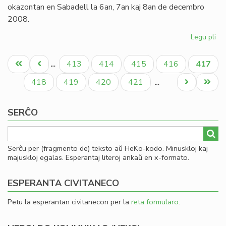
pr
okazontan en Sabadell la 6an, 7an kaj 8an de decembro
2008.
Legu pli
pri
Inv
Pagination
al
Unua
Antaŭa
Paĝo
Paĝo
Paĝo
Paĝo
Aktual
413
414
415
416
417
…
la
paĝo
paĝo
paĝo
Ka
Paĝo
Paĝo
Paĝo
Paĝo
Next
Last
418
419
420
421
…
Ko
page
page
de
SERĈO
Es
Serĉu per (fragmento de) teksto aŭ HeKo-kodo. Minuskloj kaj
majuskloj egalas. Esperantaj literoj ankaŭ en x-formato.
ESPERANTA CIVITANECO
Petu la esperantan civitanecon per la
reta formularo
.