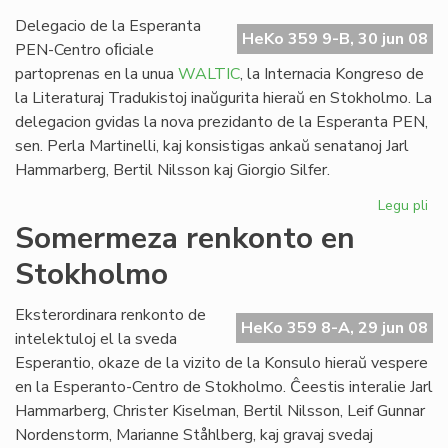
WA
so
Delegacio de la Esperanta
HeKo 359 9-B, 30 jun 08
PEN-Centro oﬁciale
partoprenas en la unua
WALTIC
, la Internacia Kongreso de
la Literaturaj Tradukistoj inaŭgurita hieraŭ en Stokholmo. La
delegacion gvidas la nova prezidanto de la Esperanta PEN,
sen. Perla Martinelli, kaj konsistigas ankaŭ senatanoj Jarl
Hammarberg, Bertil Nilsson kaj Giorgio Silfer.
Legu pli
pri
Es
Somermeza renkonto en
ver
Stokholmo
en
la
un
Eksterordinara renkonto de
HeKo 359 8-A, 29 jun 08
WA
intelektuloj el la sveda
Esperantio, okaze de la vizito de la Konsulo hieraŭ vespere
en la Esperanto-Centro de Stokholmo. Ĉeestis interalie Jarl
Hammarberg, Christer Kiselman, Bertil Nilsson, Leif Gunnar
Nordenstorm, Marianne Ståhlberg, kaj gravaj svedaj