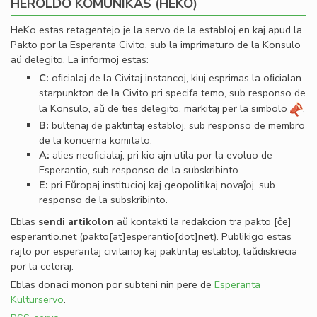
HEROLDO KOMUNIKAS (HEKO)
HeKo estas retagentejo je la servo de la establoj en kaj apud la
Pakto por la Esperanta Civito, sub la imprimaturo de la Konsulo
aŭ delegito. La informoj estas:
C:
oﬁcialaj de la Civitaj instancoj, kiuj esprimas la oﬁcialan
starpunkton de la Civito pri specifa temo, sub responso de
la Konsulo, aŭ de ties delegito, markitaj per la simbolo
.
B:
bultenaj de paktintaj establoj, sub responso de membro
de la koncerna komitato.
A:
alies neoﬁcialaj, pri kio ajn utila por la evoluo de
Esperantio, sub responso de la subskribinto.
E:
pri Eŭropaj institucioj kaj geopolitikaj novaĵoj, sub
responso de la subskribinto.
Eblas
sendi
artikolon
aŭ kontakti la redakcion tra
pakto
[ĉe]
esperantio
.
net
(pakto[at]esperantio[dot]net)
. Publikigo estas
rajto por esperantaj civitanoj kaj paktintaj establoj, laŭdiskrecia
por la ceteraj.
Eblas donaci monon por subteni nin pere de
Esperanta
Kulturservo
.