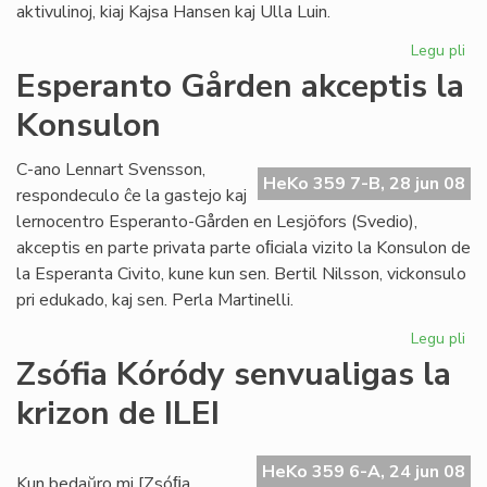
aktivulinoj, kiaj Kajsa Hansen kaj Ulla Luin.
Legu pli
pri
So
Esperanto Gården akceptis la
re
Konsulon
en
St
C-ano Lennart Svensson,
HeKo 359 7-B, 28 jun 08
respondeculo ĉe la gastejo kaj
lernocentro Esperanto-Gården en Lesjöfors (Svedio),
akceptis en parte privata parte oﬁciala vizito la Konsulon de
la Esperanta Civito, kune kun sen. Bertil Nilsson, vickonsulo
pri edukado, kaj sen. Perla Martinelli.
Legu pli
pri
Es
Zsófia Kóródy senvualigas la
Gå
krizon de ILEI
akc
la
Ko
HeKo 359 6-A, 24 jun 08
Kun bedaŭro mi [Zsóﬁa