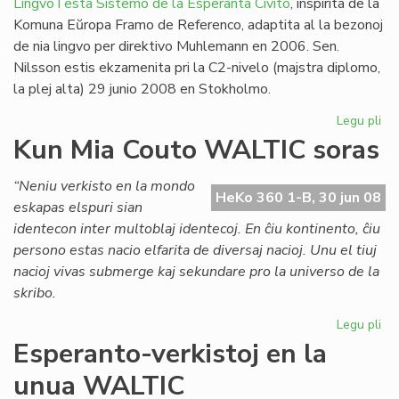
LingvoTesta Sistemo de la Esperanta Civito
, inspirita de la
Komuna Eŭropa Framo de Referenco, adaptita al la bezonoj
de nia lingvo per direktivo Muhlemann en 2006. Sen.
Nilsson estis ekzamenita pri la C2-nivelo (majstra diplomo,
la plej alta) 29 junio 2008 en Stokholmo.
Legu pli
pri
Un
Kun Mia Couto WALTIC soras
lin
ses
“Neniu verkisto en la mondo
en
HeKo 360 1-B, 30 jun 08
eskapas elspuri sian
Sv
identecon inter multoblaj identecoj. En ĉiu kontinento, ĉiu
persono estas nacio elfarita de diversaj nacioj. Unu el tiuj
nacioj vivas submerge kaj sekundare pro la universo de la
skribo.
Legu pli
pri
Ku
Esperanto-verkistoj en la
Mi
unua WALTIC
Co