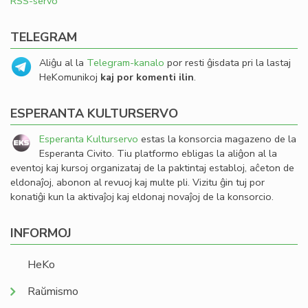
RSS-servo
TELEGRAM
Aliĝu al la
Telegram-kanalo
por resti ĝisdata pri la lastaj
HeKomunikoj
kaj por komenti ilin
.
ESPERANTA KULTURSERVO
Esperanta Kulturservo
estas la konsorcia magazeno de la
Esperanta Civito. Tiu platformo ebligas la aliĝon al la
eventoj kaj kursoj organizataj de la paktintaj establoj, aĉeton de
eldonaĵoj, abonon al revuoj kaj multe pli. Vizitu ĝin tuj por
konatiĝi kun la aktivaĵoj kaj eldonaj novaĵoj de la konsorcio.
INFORMOJ
HeKo
Raŭmismo