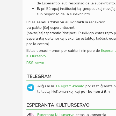
de Esperantio, sub responso de la subskribinto.
E:
pri Eŭropaj institucioj kaj geopolitikaj novaĵoj
sub responso de la subskribinto.
Eblas
sendi
artikolon
aŭ kontakti la redakcion
tra
pakto
[ĉe]
esperantio
.
net
(pakto[at]esperantio[dot]net)
. Publikigo estas rajto 
esperantaj civitanoj kaj paktintaj establoj, laŭdiskrecia
por la ceteraj.
Eblas donaci monon por subteni nin pere de
Esperant
Kulturservo
.
RSS-servo
TELEGRAM
Aliĝu al la
Telegram-kanalo
por resti ĝisdata p
la lastaj HeKomunikoj
kaj por komenti ilin
.
ESPERANTA KULTURSERVO
Esperanta Kulturservo
estas la konsorcia