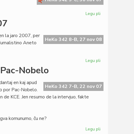
Legu pli
pri
Kongolanda
07
esperantisto
en
n la jaro 2007, per
prizono
HeKo 342 8-B, 27 nov 08
 ĵurnalistino Aneto
Legu pli
pri
Heroldo
 Pac-Nobelo
de
Esperanto
dantaj en kaj apud
15:2007
HeKo 342 7-B, 22 nov 07
io por Pac-Nobelo.
son de KCE. Jen resumo de la intervjuo, fakte
ingva komunumo, ĉu ne?
Legu pli
pri