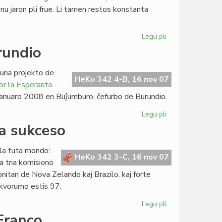
u jaron pli frue. Li tamen restos konstanta
ne!
Legu pli
pri
Nova
rundio
redaktoro
por
una projekto de
"Heroldo
HeKo 342 4-B, 16 nov 07
or la Esperanta
de
e januaro 2008 en Buĵumburo, ĉefurbo de Burundio.
Esperanto"
Legu pli
pri
Nova
a sukceso
dato
por
la tuta mondo:
AfrES2
HeKo 342 3-C, 16 nov 07
la tria komisiono
en
onitan de Nova Zelando kaj Brazilo, kaj forte
Burundio
kvorumo estis 97.
Legu pli
pri
Moratorio
Franco