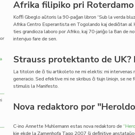
Afrika filipiko pri Roterdamo
,
Koﬃ Gbeglo aŭtoris la 90-paĝan libron “Sub la verda bluzo
Afrika Centro Esperantista en Togolando kaj dediĉitan al
ties grandioza laboro por Afriko, kaj 70-jariĝo la 8an de 
por
intervjuo fare de sen.
Strauss protektanto de UK? 
a
La titolon de ĉi tiu artikoleto ne mi elektis: mi intervenas 
generacio. Sed efektive mi ne skribus ĉi tiujn liniojn, se ne
stimulis la Manifesto.
ri
Nova redaktoro por "Heroldo
C-ino Annette Muhlemann estas nova redaktoro de
“Hero
kie ekde la Zamenhofa Tago 2007 ŝi deﬁnitive anstataŭos c