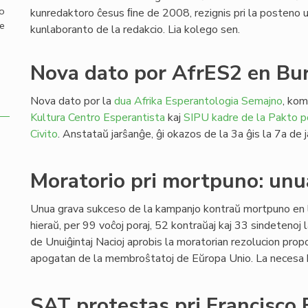
mo
kunredaktoro ĉesus ﬁne de 2008, rezignis pri la posteno un
de
kunlaboranto de la redakcio. Lia kolego sen.
Nova dato por AfrES2 en Bu
Nova dato por la
dua Afrika Esperantologia Semajno
, kom
Kultura Centro Esperantista
kaj
SIPU
kadre de la Pakto p
Civito
. Anstataŭ jarŝanĝe, ĝi okazos de la 3a ĝis la 7a d
Moratorio pri mortpuno: unu
Unua grava sukceso de la kampanjo kontraŭ mortpuno en 
hieraŭ, per 99 voĉoj poraj, 52 kontraŭaj kaj 33 sindetenoj 
de Unuiĝintaj Nacioj aprobis la moratorian rezolucion prop
apogatan de la membroŝtatoj de Eŭropa Unio. La necesa 
SAT protestas pri Francisco 