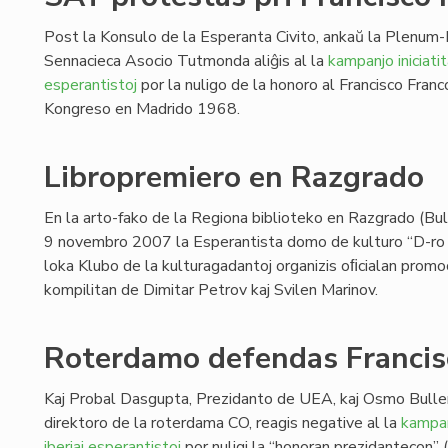
Post la Konsulo de la Esperanta Civito, ankaŭ la Plenum
Sennacieca Asocio Tutmonda aliĝis al la
kampanjo iniciatit
esperantistoj
por la nuligo de la honoro al Francisco Franc
Kongreso en Madrido 1968.
Libropremiero en Razgrado
En la arto-fako de la Regiona biblioteko en Razgrado (Bul
9 novembro 2007 la Esperantista domo de kulturo “D-ro Iv
loka Klubo de la kulturagadantoj organizis oﬁcialan promoc
kompilitan de Dimitar Petrov kaj Svilen Marinov.
Roterdamo defendas Francis
Kaj Probal Dasgupta, Prezidanto de UEA, kaj Osmo Buller
direktoro de la roterdama CO, reagis negative al la
kampan
iberiaj esperantistoj
por nuligi la “honoran prezidantecon” 