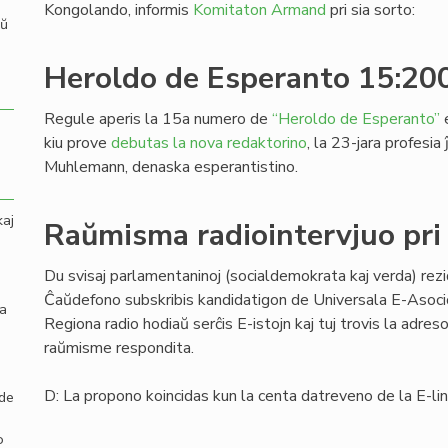
Kongolando, informis
Komitaton Armand
pri sia sorto:
aŭ
Heroldo de Esperanto 15:20
Regule aperis la 15a numero de
“Heroldo de Esperanto”
e
kiu prove
debutas la nova redaktorino
, la 23-jara profesia
Muhlemann, denaska esperantistino.
kaj
Raŭmisma radiointervjuo pri
Du svisaj parlamentaninoj (socialdemokrata kaj verda) rezi
Ĉaŭdefono subskribis kandidatigon de Universala E-Asoc
la
Regiona radio hodiaŭ serĉis E-istojn kaj tuj trovis la adre
raŭmisme respondita.
D: La propono koincidas kun la centa datreveno de la E-l
 de
o