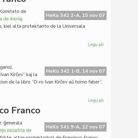
pri
mortpuno:
-Komitato de
unua
HeKo 342 2-A, 15 nov 07
a de iberiaj
sukceso
o, kiel alta protektanto de la Universala
Legu pli
pri
SAT
protestas
pri
gario),
Francisco
HeKo 342 1-B, 14 nov 07
an Kirĉev” kaj la
Franco
ion de la libro “D-ro Ivan Kirĉev aŭ homo faber”,
Legu pli
pri
Libropremiero
co Franco
en
Razgrado
, ĝenerala
HeKo 341 9-A, 12 nov 07
jo iniciatita de
(fakte: altan protektadon) de Francisco Franco