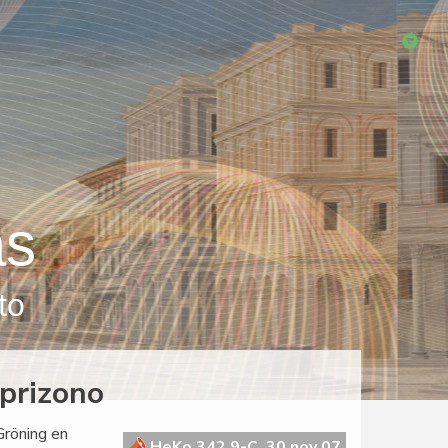
as
to
prizono
Gröning en
HeKo 342 9-C, 30 nov 07