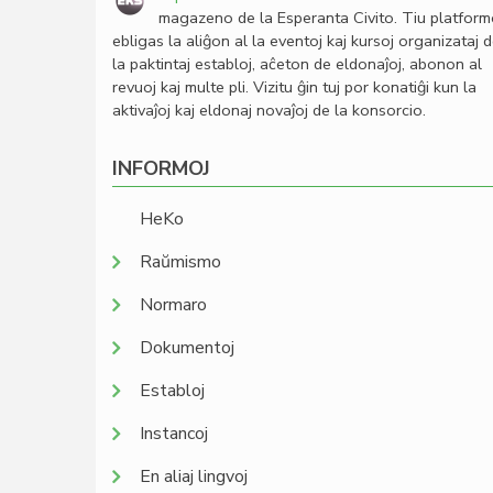
magazeno de la Esperanta Civito. Tiu platfor
ebligas la aliĝon al la eventoj kaj kursoj organizataj 
la paktintaj establoj, aĉeton de eldonaĵoj, abonon al
revuoj kaj multe pli. Vizitu ĝin tuj por konatiĝi kun la
aktivaĵoj kaj eldonaj novaĵoj de la konsorcio.
INFORMOJ
HeKo
Raŭmismo
Normaro
Dokumentoj
Establoj
Instancoj
En aliaj lingvoj