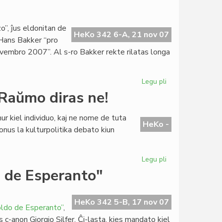
Raŭmisma
radiointervjuo
pri
”, ĵus eldonitan de
Pac-
HeKo 342 6-A, 21 nov 07
 Hans Bakker “pro
Nobelo
novembro 2007”. Al s-ro Bakker rekte rilatas longa
Legu pli
pri
Afrika
Raŭmo diras ne!
filipiko
pri
nur kiel individuo, kaj ne nome de tuta
Roterdamo
HeKo -
 fonus la kulturpolitika debato kiun
Legu pli
pri
Strauss
 de Esperanto"
protektanto
de
UK?
HeKo 342 5-B, 17 nov 07
ldo de Esperanto”
,
Raŭmo
-anon Giorgio Silfer. Ĉi-lasta, kies mandato kiel
diras