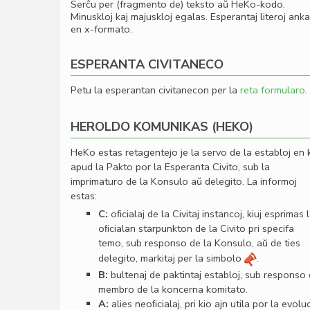
Serĉu per (fragmento de) teksto aŭ HeKo-kodo.
Minuskloj kaj majuskloj egalas. Esperantaj literoj ank
en x-formato.
ESPERANTA CIVITANECO
Petu la esperantan civitanecon per la
reta formularo
.
HEROLDO KOMUNIKAS (HEKO)
HeKo estas retagentejo je la servo de la establoj en 
apud la Pakto por la Esperanta Civito, sub la
imprimaturo de la Konsulo aŭ delegito. La informoj
estas:
C:
oﬁcialaj de la Civitaj instancoj, kiuj esprimas 
oﬁcialan starpunkton de la Civito pri specifa
temo, sub responso de la Konsulo, aŭ de ties
delegito, markitaj per la simbolo
.
B:
bultenaj de paktintaj establoj, sub responso
membro de la koncerna komitato.
A:
alies neoﬁcialaj, pri kio ajn utila por la evolu