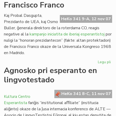
Francisco Franco
Ra
Kaj Probal Dasgupta,
HeKo 341 9-A, 12 nov 07
Prezidanto de UEA, kaj Osmo
Buller, ĝenerala direktoro de la roterdama CO, reagis
negative al la
kampanjo iniciatita de iberiaj esperantistoj
por
nuligi la “honoran prezidantecon” (fakte: altan protektadon)
de Francisco Franco okaze de la Universala Kongreso 1968
en Madrido.
Legu pli
pri
Ro
Agnosko pri esperanto en
de
lingvotestado
Fra
Fr
HeKo 341 8-C, 11 nov 07
Kultura Centro
Esperantista
fariĝis “institutional aﬃliate” (institucia
aliĝinto) okaze de la ĵusa internacia konferenco de ALTE —
Asocio de LingvoTestistoj Eŭropaj, al kiu estas deputita de