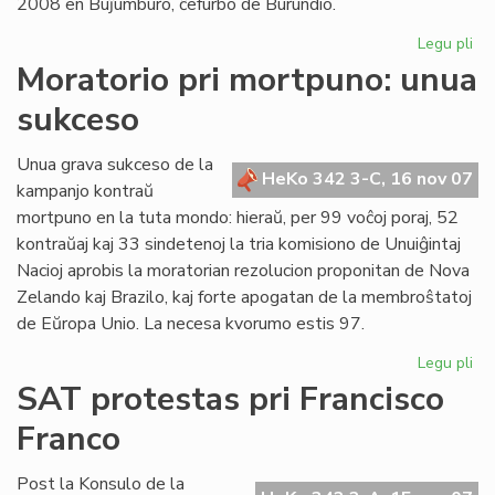
2008 en Buĵumburo, ĉefurbo de Burundio.
Legu pli
pri
No
Moratorio pri mortpuno: unua
da
sukceso
po
Af
en
Unua grava sukceso de la
HeKo 342 3-C, 16 nov 07
Bu
kampanjo kontraŭ
mortpuno en la tuta mondo: hieraŭ, per 99 voĉoj poraj, 52
kontraŭaj kaj 33 sindetenoj la tria komisiono de Unuiĝintaj
Nacioj aprobis la moratorian rezolucion proponitan de Nova
Zelando kaj Brazilo, kaj forte apogatan de la membroŝtatoj
de Eŭropa Unio. La necesa kvorumo estis 97.
Legu pli
pri
Mo
SAT protestas pri Francisco
pri
Franco
mo
un
su
Post la Konsulo de la