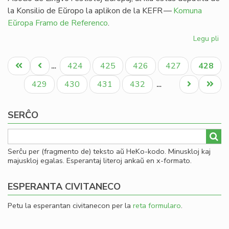
la Konsilio de Eŭropo la aplikon de la KEFR —
Komuna
Eŭropa Framo de Referenco
.
Legu pli
pri
Ag
Pagination
pri
Unua
Antaŭa
Paĝo
Paĝo
Paĝo
Paĝo
Aktual
424
425
426
427
428
…
es
paĝo
paĝo
paĝo
en
Paĝo
Paĝo
Paĝo
Paĝo
Next
Last
429
430
431
432
…
li
page
page
SERĈO
Serĉu per (fragmento de) teksto aŭ HeKo-kodo. Minuskloj kaj
majuskloj egalas. Esperantaj literoj ankaŭ en x-formato.
ESPERANTA CIVITANECO
Petu la esperantan civitanecon per la
reta formularo
.