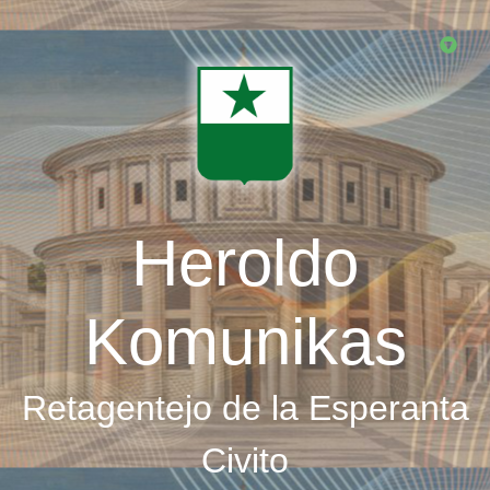
Skip
to
main
content
Heroldo
Komunikas
Retagentejo de la Esperanta
Civito