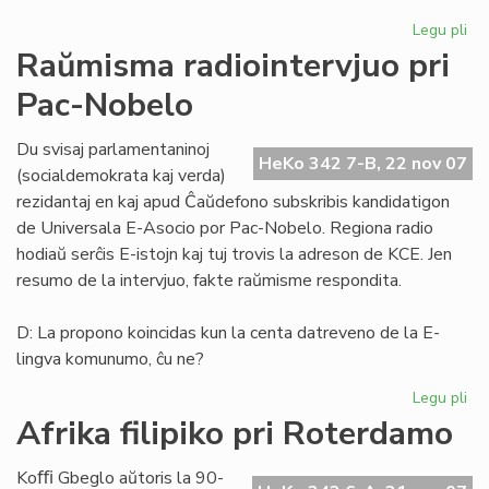
Legu pli
pri
He
Raŭmisma radiointervjuo pri
de
Pac-Nobelo
Es
15
Du svisaj parlamentaninoj
HeKo 342 7-B, 22 nov 07
(socialdemokrata kaj verda)
rezidantaj en kaj apud Ĉaŭdefono subskribis kandidatigon
de Universala E-Asocio por Pac-Nobelo. Regiona radio
hodiaŭ serĉis E-istojn kaj tuj trovis la adreson de KCE. Jen
resumo de la intervjuo, fakte raŭmisme respondita.
D: La propono koincidas kun la centa datreveno de la E-
lingva komunumo, ĉu ne?
Legu pli
pri
Ra
Afrika filipiko pri Roterdamo
rad
pri
Koﬃ Gbeglo aŭtoris la 90-