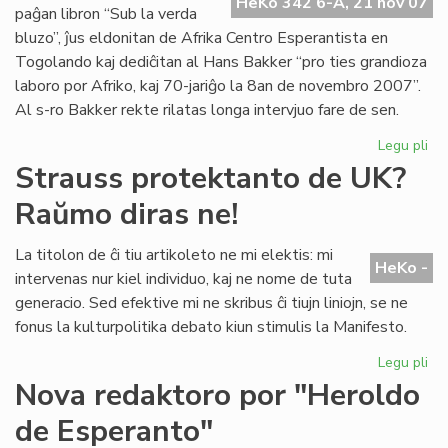
Pa
HeKo 342 6-A, 21 nov 07
paĝan libron “Sub la verda
No
bluzo”, ĵus eldonitan de Afrika Centro Esperantista en
Togolando kaj dediĉitan al Hans Bakker “pro ties grandioza
laboro por Afriko, kaj 70-jariĝo la 8an de novembro 2007”.
Al s-ro Bakker rekte rilatas longa intervjuo fare de sen.
Legu pli
pri
Afr
Strauss protektanto de UK?
fil
Raŭmo diras ne!
pri
Ro
La titolon de ĉi tiu artikoleto ne mi elektis: mi
HeKo -
intervenas nur kiel individuo, kaj ne nome de tuta
generacio. Sed efektive mi ne skribus ĉi tiujn liniojn, se ne
fonus la kulturpolitika debato kiun stimulis la Manifesto.
Legu pli
pri
St
Nova redaktoro por "Heroldo
pr
de Esperanto"
de
UK