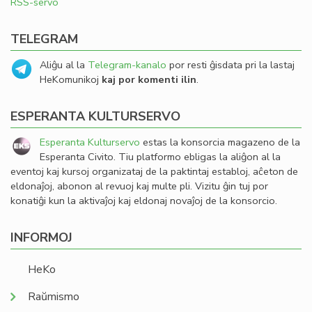
RSS-servo
TELEGRAM
Aliĝu al la
Telegram-kanalo
por resti ĝisdata pri la lastaj
HeKomunikoj
kaj por komenti ilin
.
ESPERANTA KULTURSERVO
Esperanta Kulturservo
estas la konsorcia magazeno de la
Esperanta Civito. Tiu platformo ebligas la aliĝon al la
eventoj kaj kursoj organizataj de la paktintaj establoj, aĉeton de
eldonaĵoj, abonon al revuoj kaj multe pli. Vizitu ĝin tuj por
konatiĝi kun la aktivaĵoj kaj eldonaj novaĵoj de la konsorcio.
INFORMOJ
HeKo
Raŭmismo