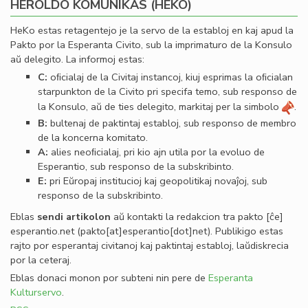
HEROLDO KOMUNIKAS (HEKO)
HeKo estas retagentejo je la servo de la establoj en kaj apud la
Pakto por la Esperanta Civito, sub la imprimaturo de la Konsulo
aŭ delegito. La informoj estas:
C:
oﬁcialaj de la Civitaj instancoj, kiuj esprimas la oﬁcialan
starpunkton de la Civito pri specifa temo, sub responso de
la Konsulo, aŭ de ties delegito, markitaj per la simbolo
.
B:
bultenaj de paktintaj establoj, sub responso de membro
de la koncerna komitato.
A:
alies neoﬁcialaj, pri kio ajn utila por la evoluo de
Esperantio, sub responso de la subskribinto.
E:
pri Eŭropaj institucioj kaj geopolitikaj novaĵoj, sub
responso de la subskribinto.
Eblas
sendi
artikolon
aŭ kontakti la redakcion tra
pakto
[ĉe]
esperantio
.
net
(pakto[at]esperantio[dot]net)
. Publikigo estas
rajto por esperantaj civitanoj kaj paktintaj establoj, laŭdiskrecia
por la ceteraj.
Eblas donaci monon por subteni nin pere de
Esperanta
Kulturservo
.