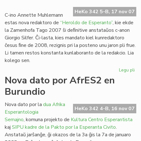
Ra
HeKo 342 5-B, 17 nov 07
dir
C-ino Annette Muhlemann
ne!
estas nova redaktoro de
“Heroldo de Esperanto”
, kie ekde
la Zamenhofa Tago 2007 ŝi deﬁnitive anstataŭos c-anon
Giorgio Silfer. Ĉi-lasta, kies mandato kiel kunredaktoro
ĉesus ﬁne de 2008, rezignis pri la posteno unu jaron pli frue.
Li tamen restos konstanta kunlaboranto de la redakcio. Lia
kolego sen.
Legu pli
pri
No
Nova dato por AfrES2 en
re
Burundio
po
"H
de
Nova dato por la
dua Afrika
HeKo 342 4-B, 16 nov 07
Es
Esperantologia
Semajno
, komuna projekto de
Kultura Centro Esperantista
kaj
SIPU
kadre de la Pakto por la Esperanta Civito
.
Anstataŭ jarŝanĝe, ĝi okazos de la 3a ĝis la 7a de januaro