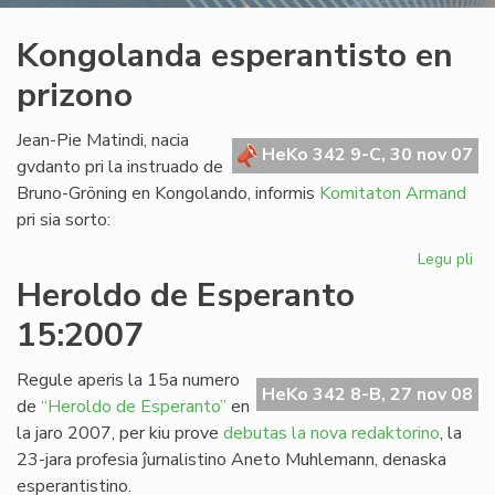
Kongolanda esperantisto en
prizono
Jean-Pie Matindi, nacia
HeKo 342 9-C, 30 nov 07
gvdanto pri la instruado de
Bruno-Gröning en Kongolando, informis
Komitaton Armand
pri sia sorto:
Legu pli
pri
Ko
Heroldo de Esperanto
esp
15:2007
en
pr
Regule aperis la 15a numero
HeKo 342 8-B, 27 nov 08
de
“Heroldo de Esperanto”
en
la jaro 2007, per kiu prove
debutas la nova redaktorino
, la
23-jara profesia ĵurnalistino Aneto Muhlemann, denaska
esperantistino.