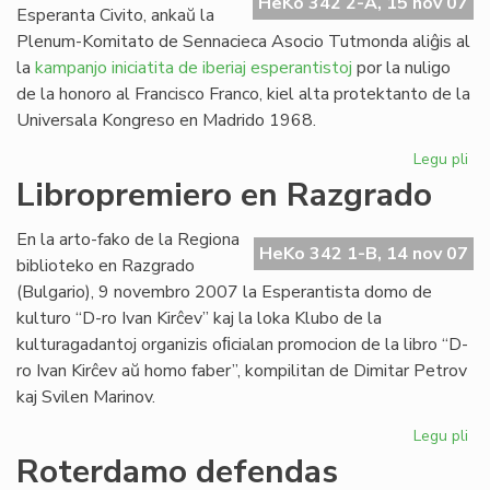
HeKo 342 2-A, 15 nov 07
Esperanta Civito, ankaŭ la
Plenum-Komitato de Sennacieca Asocio Tutmonda aliĝis al
la
kampanjo iniciatita de iberiaj esperantistoj
por la nuligo
de la honoro al Francisco Franco, kiel alta protektanto de la
Universala Kongreso en Madrido 1968.
Legu pli
pri
SA
Libropremiero en Razgrado
pr
pri
En la arto-fako de la Regiona
Fra
HeKo 342 1-B, 14 nov 07
biblioteko en Razgrado
Fr
(Bulgario), 9 novembro 2007 la Esperantista domo de
kulturo “D-ro Ivan Kirĉev” kaj la loka Klubo de la
kulturagadantoj organizis oﬁcialan promocion de la libro “D-
ro Ivan Kirĉev aŭ homo faber”, kompilitan de Dimitar Petrov
kaj Svilen Marinov.
Legu pli
pri
Li
Roterdamo defendas
en