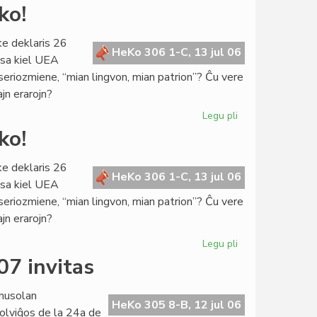
La
ko!
Konsulo
fariĝis
ke deklaris 26
universitata
HeKo 306 1-C, 13 jul 06
ksa kiel UEA
rektoro
 seriozmiene, “mian lingvon, mian patrion”? Ĉu vere
ajn erarojn?
Legu pli
pri
De
ko!
kia
pupitro
ke deklaris 26
venas
HeKo 306 1-C, 13 jul 06
ksa kiel UEA
la
 seriozmiene, “mian lingvon, mian patrion”? Ĉu vere
prediko!
ajn erarojn?
Legu pli
pri
De
07 invitas
kia
pupitro
nusolan
venas
HeKo 305 8-B, 12 jul 06
olviĝos de la 24a de