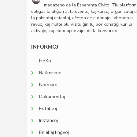
magazeno de la Esperanta Civito. Tiu platfor
ebligas la aliĝon al la eventoj kaj kursoj organizataj 
la paktintaj establoj, aĉeton de eldonaĵoj, abonon al
revuoj kaj multe pli. Vizitu ĝin tuj por konatiĝi kun la
aktivaĵoj kaj eldonaj novaĵoj de la konsorcio.
INFORMOJ
HeKo
Raŭmismo
Normaro
Dokumentoj
Establoj
Instancoj
En aliaj lingvoj