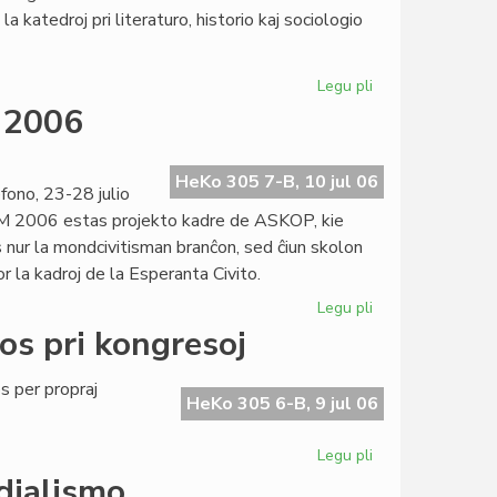
la
a katedroj pri literaturo, historio kaj sociologio
prediko!
Legu pli
pri
Esperantologia
M 2006
Fakultato
2007
invitas
HeKo 305 7-B, 10 jul 06
ono, 23-28 julio
M 2006 estas projekto kadre de ASKOP, kie
 nur la mondcivitisman branĉon, sed ĉiun skolon
r la kadroj de la Esperanta Civito.
Legu pli
pri
Definitiva
os pri kongresoj
kalendaro
de
 per propraj
SUM
HeKo 305 6-B, 9 jul 06
2006
Legu pli
pri
Heroldo
dialismo