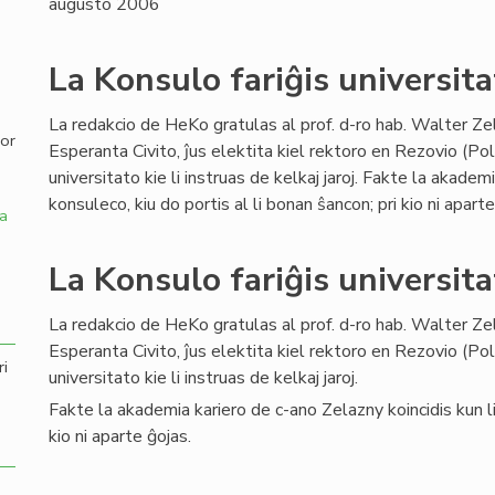
augusto 2006
,
La Konsulo fariĝis universita
La redakcio de HeKo gratulas al prof. d-ro hab. Walter Ze
por
Esperanta Civito, ĵus elektita kiel rektoro en Rezovio (Po
universitato kie li instruas de kelkaj jaroj. Fakte la akadem
konsuleco, kiu do portis al li bonan ŝancon; pri kio ni aparte
a
La Konsulo fariĝis universita
La redakcio de HeKo gratulas al prof. d-ro hab. Walter Ze
Esperanta Civito, ĵus elektita kiel rektoro en Rezovio (Po
ri
universitato kie li instruas de kelkaj jaroj.
Fakte la akademia kariero de c-ano Zelazny koincidis kun lia
kio ni aparte ĝojas.