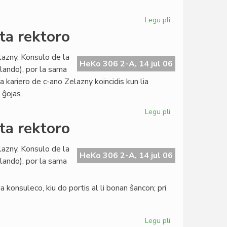
pri
evoluigo
Legu pli
pri
La
ta rektoro
Civita
banko
lazny, Konsulo de la
en
HeKo 306 2-A, 14 jul 06
llando), por la sama
konferenco
ia kariero de c-ano Zelazny koincidis kun lia
pri
 ĝojas.
evoluigo
Legu pli
pri
La
ta rektoro
Konsulo
fariĝis
lazny, Konsulo de la
universitata
HeKo 306 2-A, 14 jul 06
llando), por la sama
rektoro
 konsuleco, kiu do portis al li bonan ŝancon; pri
Legu pli
pri