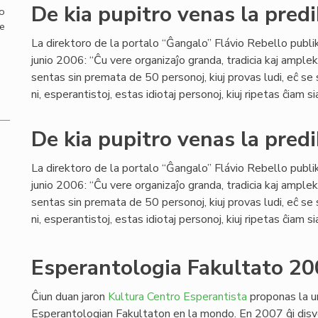
De kia pupitro venas la predi
mo
de
La direktoro de la portalo “Ĝangalo” Flávio Rebello publi
junio 2006: “Ĉu vere organizaĵo granda, tradicia kaj ample
sentas sin premata de 50 personoj, kiuj provas ludi, eĉ se
ni, esperantistoj, estas idiotaj personoj, kiuj ripetas ĉiam si
De kia pupitro venas la predi
La direktoro de la portalo “Ĝangalo” Flávio Rebello publi
junio 2006: “Ĉu vere organizaĵo granda, tradicia kaj ample
sentas sin premata de 50 personoj, kiuj provas ludi, eĉ se
ni, esperantistoj, estas idiotaj personoj, kiuj ripetas ĉiam si
Esperantologia Fakultato 20
Ĉiun duan jaron
Kultura Centro Esperantista
proponas la u
Esperantologian Fakultaton en la mondo. En 2007 ĝi disv