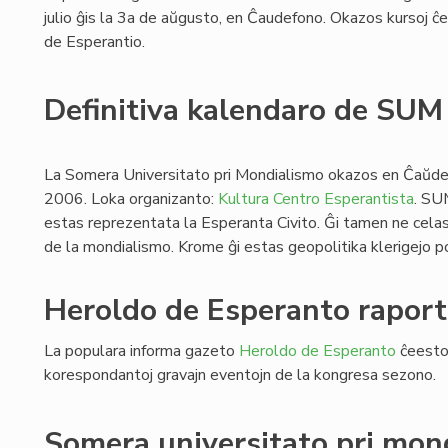
julio ĝis la 3a de aŭgusto, en Ĉaudefono. Okazos kursoj ĉe l
de Esperantio.
Definitiva kalendaro de SU
La Somera Universitato pri Mondialismo okazos en Ĉaŭdef
2006. Loka organizanto:
Kultura Centro Esperantista
. SU
estas reprezentata la Esperanta Civito. Ĝi tamen ne celas
de la mondialismo. Krome ĝi estas geopolitika klerigejo po
Heroldo de Esperanto raport
La populara informa gazeto
Heroldo de Esperanto
ĉeestos
korespondantoj gravajn eventojn de la kongresa sezono.
Somera universitato pri mon