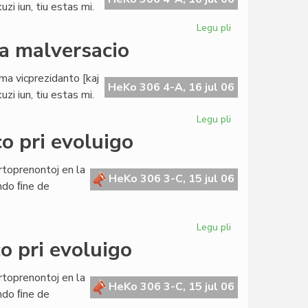
zi iun, tiu estas mi.
Legu pli
pri
Buller
da malversacio
evitas
akuzon
ama vicprezidanto [kaj
pri
HeKo 306 4-A, 16 jul 06
zi iun, tiu estas mi.
milda
malversacio
Legu pli
pri
Buller
o pri evoluigo
evitas
akuzon
rtoprenontoj en la
pri
HeKo 306 3-C, 15 jul 06
ndo ﬁne de
milda
malversacio
Legu pli
pri
La
o pri evoluigo
Civita
Banko
rtoprenontoj en la
en
HeKo 306 3-C, 15 jul 06
ndo ﬁne de
konferenco