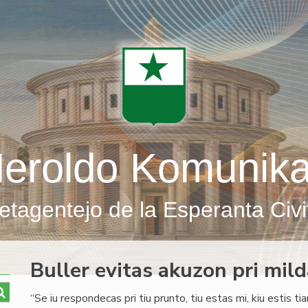
eroldo Komunik
etagentejo de la Esperanta Civi
Buller evitas akuzon pri mil
“Se iu respondecas pri tiu prunto, tiu estas mi, kiu estis ti