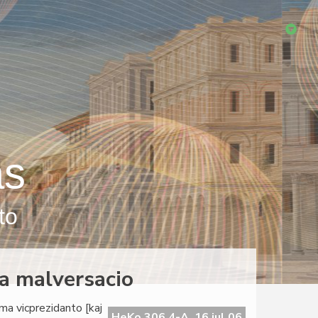
as
to
da malversacio
ama vicprezidanto [kaj
HeKo 306 4-A, 16 jul 06