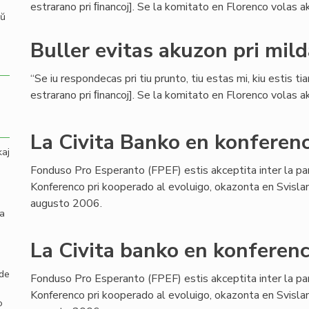
estrarano pri ﬁnancoj]. Se la komitato en Florenco volas aku
aŭ
Buller evitas akuzon pri mil
“Se iu respondecas pri tiu prunto, tiu estas mi, kiu estis ti
estrarano pri ﬁnancoj]. Se la komitato en Florenco volas aku
La Civita Banko en konferenc
kaj
Fonduso Pro Esperanto (FPEF) estis akceptita inter la pa
Konferenco pri kooperado al evoluigo, okazonta en Svisla
augusto 2006.
la
La Civita banko en konferenc
 de
Fonduso Pro Esperanto (FPEF) estis akceptita inter la pa
Konferenco pri kooperado al evoluigo, okazonta en Svisla
o