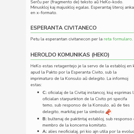
Serĉu per (fragmento de) teksto aŭ HeKo-kodo.
Minuskloj kaj majuskloj egalas. Esperantaj literoj ank
en x-formato.
ESPERANTA CIVITANECO
Petu la esperantan civitanecon per la
reta formularo
.
HEROLDO KOMUNIKAS (HEKO)
HeKo estas retagentejo je la servo de la establoj en 
apud la Pakto por la Esperanta Civito, sub la
imprimaturo de la Konsulo aŭ delegito. La informoj
estas:
C:
oﬁcialaj de la Civitaj instancoj, kiuj esprimas 
oﬁcialan starpunkton de la Civito pri specifa
temo, sub responso de la Konsulo, aŭ de ties
delegito, markitaj per la simbolo
.
B:
bultenaj de paktintaj establoj, sub responso
membro de la koncerna komitato.
A:
alies neoﬁcialaj, pri kio ajn utila por la evolu