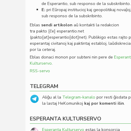
de Esperantio, sub responso de la subskribinto.
E:
pri Eŭropaj institucioj kaj geopolitikaj novaĵoj
sub responso de la subskribinto.
Eblas
sendi
artikolon
aŭ kontakti la redakcion
tra
pakto
[ĉe]
esperantio
.
net
(pakto[at]esperantio[dot]net)
. Publikigo estas rajto 
esperantaj civitanoj kaj paktintaj establoj, laŭdiskrecia
por la ceteraj.
Eblas donaci monon por subteni nin pere de
Esperant
Kulturservo
.
RSS-servo
TELEGRAM
Aliĝu al la
Telegram-kanalo
por resti ĝisdata p
la lastaj HeKomunikoj
kaj por komenti ilin
.
ESPERANTA KULTURSERVO
Esperanta Kulturservo
estas la konsorcia