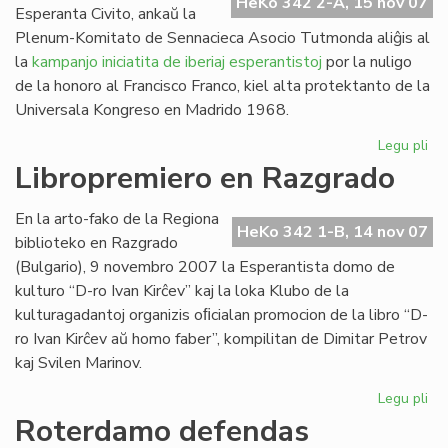
HeKo 342 2-A, 15 nov 07
Esperanta Civito, ankaŭ la
Plenum-Komitato de Sennacieca Asocio Tutmonda aliĝis al
la
kampanjo iniciatita de iberiaj esperantistoj
por la nuligo
de la honoro al Francisco Franco, kiel alta protektanto de la
Universala Kongreso en Madrido 1968.
Legu pli
pri
SA
Libropremiero en Razgrado
pr
pri
En la arto-fako de la Regiona
Fra
HeKo 342 1-B, 14 nov 07
biblioteko en Razgrado
Fr
(Bulgario), 9 novembro 2007 la Esperantista domo de
kulturo “D-ro Ivan Kirĉev” kaj la loka Klubo de la
kulturagadantoj organizis oﬁcialan promocion de la libro “D-
ro Ivan Kirĉev aŭ homo faber”, kompilitan de Dimitar Petrov
kaj Svilen Marinov.
Legu pli
pri
Li
Roterdamo defendas
en