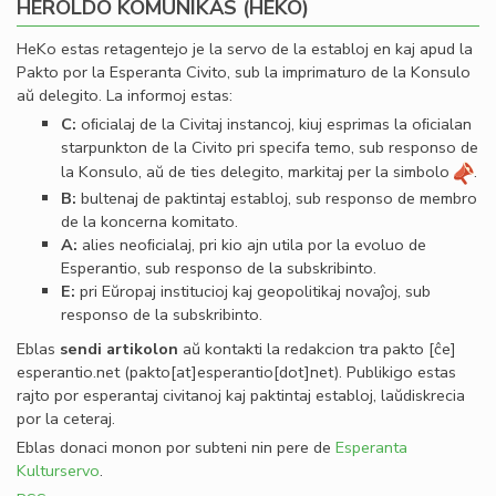
HEROLDO KOMUNIKAS (HEKO)
HeKo estas retagentejo je la servo de la establoj en kaj apud la
Pakto por la Esperanta Civito, sub la imprimaturo de la Konsulo
aŭ delegito. La informoj estas:
C:
oﬁcialaj de la Civitaj instancoj, kiuj esprimas la oﬁcialan
starpunkton de la Civito pri specifa temo, sub responso de
la Konsulo, aŭ de ties delegito, markitaj per la simbolo
.
B:
bultenaj de paktintaj establoj, sub responso de membro
de la koncerna komitato.
A:
alies neoﬁcialaj, pri kio ajn utila por la evoluo de
Esperantio, sub responso de la subskribinto.
E:
pri Eŭropaj institucioj kaj geopolitikaj novaĵoj, sub
responso de la subskribinto.
Eblas
sendi
artikolon
aŭ kontakti la redakcion tra
pakto
[ĉe]
esperantio
.
net
(pakto[at]esperantio[dot]net)
. Publikigo estas
rajto por esperantaj civitanoj kaj paktintaj establoj, laŭdiskrecia
por la ceteraj.
Eblas donaci monon por subteni nin pere de
Esperanta
Kulturservo
.