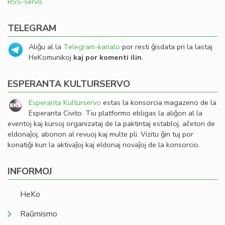
RSS-servo
TELEGRAM
Aliĝu al la
Telegram-kanalo
por resti ĝisdata pri la lastaj
HeKomunikoj
kaj por komenti ilin
.
ESPERANTA KULTURSERVO
Esperanta Kulturservo
estas la konsorcia magazeno de la
Esperanta Civito. Tiu platformo ebligas la aliĝon al la
eventoj kaj kursoj organizataj de la paktintaj establoj, aĉeton de
eldonaĵoj, abonon al revuoj kaj multe pli. Vizitu ĝin tuj por
konatiĝi kun la aktivaĵoj kaj eldonaj novaĵoj de la konsorcio.
INFORMOJ
HeKo
Raŭmismo