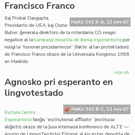
Francisco Franco
Ra
Kaj Probal Dasgupta,
HeKo 341 9-A, 12 nov 07
Prezidanto de UEA, kaj Osmo
Buller, ĝenerala direktoro de la roterdama CO, reagis
negative al la
kampanjo iniciatita de iberiaj esperantistoj
por
nuligi la “honoran prezidantecon” (fakte: altan protektadon)
de Francisco Franco okaze de la Universala Kongreso 1968
en Madrido.
Legu pli
pri
Ro
Agnosko pri esperanto en
de
lingvotestado
Fra
Fr
HeKo 341 8-C, 11 nov 07
Kultura Centro
Esperantista
fariĝis “institutional aﬃliate” (institucia
aliĝinto) okaze de la ĵusa internacia konferenco de ALTE —
Asocio de LingvoTestistoj Eŭropaj, al kiu estas deputita de