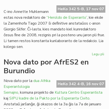
Ra
HeKo 342 5-B, 17 nov 07
dir
C-ino Annette Muhlemann
ne!
estas nova redaktoro de
“Heroldo de Esperanto”
, kie ekde
la Zamenhofa Tago 2007 ŝi deﬁnitive anstataŭos c-anon
Giorgio Silfer. Ĉi-lasta, kies mandato kiel kunredaktoro
ĉesus ﬁne de 2008, rezignis pri la posteno unu jaron pli frue.
Li tamen restos konstanta kunlaboranto de la redakcio. Lia
kolego sen.
Legu pli
pri
No
Nova dato por AfrES2 en
re
Burundio
po
"H
de
Nova dato por la
dua Afrika
HeKo 342 4-B, 16 nov 07
Es
Esperantologia
Semajno
, komuna projekto de
Kultura Centro Esperantista
kaj
SIPU
kadre de la Pakto por la Esperanta Civito
.
Anstataŭ jarŝanĝe, ĝi okazos de la 3a ĝis la 7a de januaro