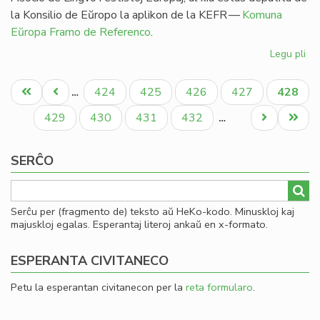
la Konsilio de Eŭropo la aplikon de la KEFR —
Komuna
Eŭropa Framo de Referenco
.
Legu pli
pri
Ag
Pagination
pri
Unua
Antaŭa
Paĝo
Paĝo
Paĝo
Paĝo
Aktual
424
425
426
427
428
…
es
paĝo
paĝo
paĝo
en
Paĝo
Paĝo
Paĝo
Paĝo
Next
Last
429
430
431
432
…
li
page
page
SERĈO
Serĉu per (fragmento de) teksto aŭ HeKo-kodo. Minuskloj kaj
majuskloj egalas. Esperantaj literoj ankaŭ en x-formato.
ESPERANTA CIVITANECO
Petu la esperantan civitanecon per la
reta formularo
.