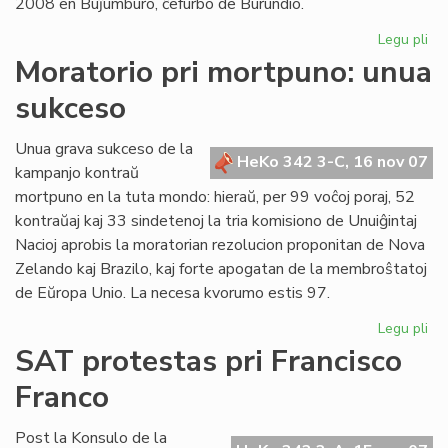
2008 en Buĵumburo, ĉefurbo de Burundio.
Legu pli
pri
No
Moratorio pri mortpuno: unua
da
sukceso
po
Af
en
Unua grava sukceso de la
HeKo 342 3-C, 16 nov 07
Bu
kampanjo kontraŭ
mortpuno en la tuta mondo: hieraŭ, per 99 voĉoj poraj, 52
kontraŭaj kaj 33 sindetenoj la tria komisiono de Unuiĝintaj
Nacioj aprobis la moratorian rezolucion proponitan de Nova
Zelando kaj Brazilo, kaj forte apogatan de la membroŝtatoj
de Eŭropa Unio. La necesa kvorumo estis 97.
Legu pli
pri
Mo
SAT protestas pri Francisco
pri
Franco
mo
un
su
Post la Konsulo de la