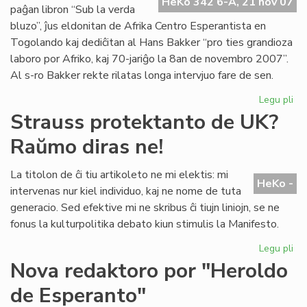
Pa
HeKo 342 6-A, 21 nov 07
paĝan libron “Sub la verda
No
bluzo”, ĵus eldonitan de Afrika Centro Esperantista en
Togolando kaj dediĉitan al Hans Bakker “pro ties grandioza
laboro por Afriko, kaj 70-jariĝo la 8an de novembro 2007”.
Al s-ro Bakker rekte rilatas longa intervjuo fare de sen.
Legu pli
pri
Afr
Strauss protektanto de UK?
fil
Raŭmo diras ne!
pri
Ro
La titolon de ĉi tiu artikoleto ne mi elektis: mi
HeKo -
intervenas nur kiel individuo, kaj ne nome de tuta
generacio. Sed efektive mi ne skribus ĉi tiujn liniojn, se ne
fonus la kulturpolitika debato kiun stimulis la Manifesto.
Legu pli
pri
St
Nova redaktoro por "Heroldo
pr
de Esperanto"
de
UK