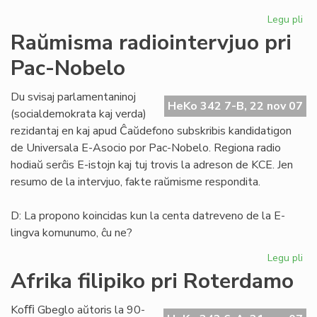
Legu pli
pri
He
Raŭmisma radiointervjuo pri
de
Pac-Nobelo
Es
15
Du svisaj parlamentaninoj
HeKo 342 7-B, 22 nov 07
(socialdemokrata kaj verda)
rezidantaj en kaj apud Ĉaŭdefono subskribis kandidatigon
de Universala E-Asocio por Pac-Nobelo. Regiona radio
hodiaŭ serĉis E-istojn kaj tuj trovis la adreson de KCE. Jen
resumo de la intervjuo, fakte raŭmisme respondita.
D: La propono koincidas kun la centa datreveno de la E-
lingva komunumo, ĉu ne?
Legu pli
pri
Ra
Afrika filipiko pri Roterdamo
rad
pri
Koﬃ Gbeglo aŭtoris la 90-