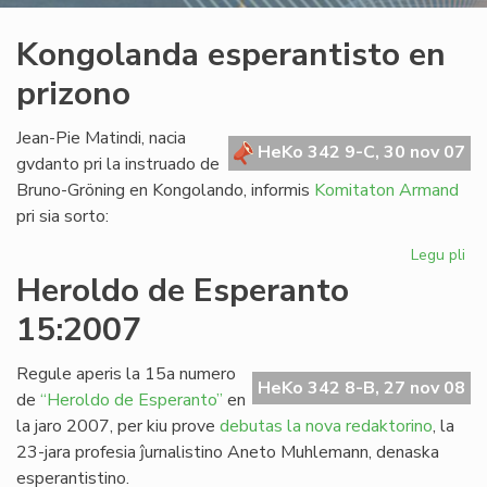
Kongolanda esperantisto en
prizono
Jean-Pie Matindi, nacia
HeKo 342 9-C, 30 nov 07
gvdanto pri la instruado de
Bruno-Gröning en Kongolando, informis
Komitaton Armand
pri sia sorto:
Legu pli
pri
Ko
Heroldo de Esperanto
esp
15:2007
en
pr
Regule aperis la 15a numero
HeKo 342 8-B, 27 nov 08
de
“Heroldo de Esperanto”
en
la jaro 2007, per kiu prove
debutas la nova redaktorino
, la
23-jara profesia ĵurnalistino Aneto Muhlemann, denaska
esperantistino.