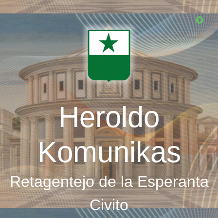
Skip
to
main
content
Heroldo
Komunikas
Retagentejo de la Esperanta
Civito