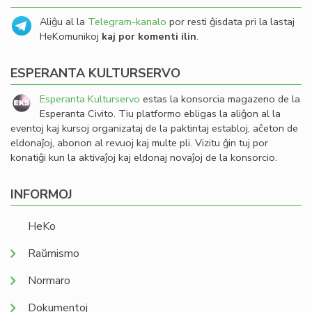
Aliĝu al la
Telegram-kanalo
por resti ĝisdata pri la lastaj
HeKomunikoj
kaj por komenti ilin
.
ESPERANTA KULTURSERVO
Esperanta Kulturservo
estas la konsorcia magazeno de la
Esperanta Civito. Tiu platformo ebligas la aliĝon al la
eventoj kaj kursoj organizataj de la paktintaj establoj, aĉeton de
eldonaĵoj, abonon al revuoj kaj multe pli. Vizitu ĝin tuj por
konatiĝi kun la aktivaĵoj kaj eldonaj novaĵoj de la konsorcio.
INFORMOJ
HeKo
Raŭmismo
Normaro
Dokumentoj