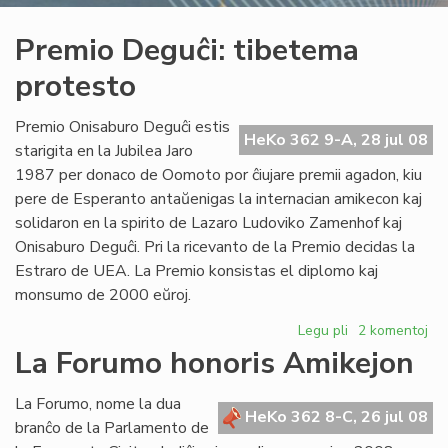
Premio Deguĉi: tibetema
protesto
Premio Onisaburo Deguĉi estis
HeKo 362 9-A, 28 jul 08
starigita en la Jubilea Jaro
1987 per donaco de Oomoto por ĉiujare premii agadon, kiu
pere de Esperanto antaŭenigas la internacian amikecon kaj
solidaron en la spirito de Lazaro Ludoviko Zamenhof kaj
Onisaburo Deguĉi. Pri la ricevanto de la Premio decidas la
Estraro de UEA. La Premio konsistas el diplomo kaj
monsumo de 2000 eŭroj.
Legu pli
pri
2 komentoj
Premio
La Forumo honoris Amikejon
Deguĉi:
tibetema
La Forumo, nome la dua
protesto
HeKo 362 8-C, 26 jul 08
branĉo de la Parlamento de