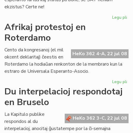
ekzistus? Certe ne!
Legu pli
pri
Ma
Afrikaj protestoj en
ne
Roterdamo
es
kat
Cento da kongresanoj (el mil
HeKo 362 4-A, 22 jul 08
okcent deklaritaj) ĉeestis en
Roterdamo la hodiaŭan renkonton de la membraro kun la
estraro de Universala Esperanto-Asocio.
Legu pli
pri
Afr
Du interpelacioj respondotaj
pro
en Bruselo
en
Ro
La Kapitulo publike
HeKo 362 3-C, 22 jul 08
respondos al du
interpelacioj, anocitaj ĝustatempe por la ĉi-semajna