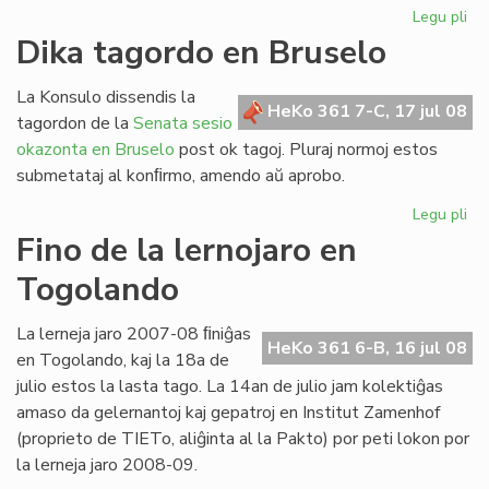
Legu pli
pri
Re
Dika tagordo en Bruselo
la
ler
La Konsulo dissendis la
po
HeKo 361 7-C, 17 jul 08
tagordon de la
Senata sesio
his
okazonta en Bruselo
post ok tagoj. Pluraj normoj estos
submetataj al konﬁrmo, amendo aŭ aprobo.
Legu pli
pri
Di
Fino de la lernojaro en
ta
Togolando
en
Br
La lerneja jaro 2007-08 ﬁniĝas
HeKo 361 6-B, 16 jul 08
en Togolando, kaj la 18a de
julio estos la lasta tago. La 14an de julio jam kolektiĝas
amaso da gelernantoj kaj gepatroj en Institut Zamenhof
(proprieto de TIETo, aliĝinta al la Pakto) por peti lokon por
la lerneja jaro 2008-09.