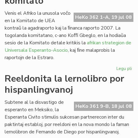
komitato
la
Fo
Venis el Afriko la unusola voĉo
HeKo 362 1-A, 19 jul 08
ses
en la Komitato de UEA
20
kontraŭ la agadraporto kaj la ﬁnanca raporto 2007. La
togolanda komitatano, c-ano Koﬃ Gbeglo, en la hodiaŭa
sesio de la Komitato detale kritikis la
afrikan strategion de
Universala Esperanto-Asocio
, kaj ﬁne malaprobis la
raportojn de la Estraro.
Legu pli
pri
Cor
Reeldonita la lernolibro por
do
hispanlingvanoj
en
la
UE
Subtene al la disvastigo de
HeKo 361 9-B, 18 jul 08
ko
esperanto en Meksiko, la
Esperanta Civito stimulis sukcesan partnerecon inter du
paktintaj establoj, por reeldoni en la nova mondo la faman
lernolibron de Fernando de Diego por hispanlingvanoj.