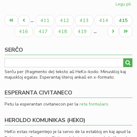
Legu pli
pri
Fin
Pagination
de
Unua
Antaŭa
Paĝo
Paĝo
Paĝo
Paĝo
Aktual
411
412
413
414
415
…
la
paĝo
paĝo
paĝo
ler
Paĝo
Paĝo
Paĝo
Paĝo
Next
Last
416
417
418
419
…
en
page
page
To
SERĈO
Serĉu per (fragmento de) teksto aŭ HeKo-kodo. Minuskloj kaj
majuskloj egalas. Esperantaj literoj ankaŭ en x-formato.
ESPERANTA CIVITANECO
Petu la esperantan civitanecon per la
reta formularo
.
HEROLDO KOMUNIKAS (HEKO)
HeKo estas retagentejo je la servo de la establoj en kaj apud la