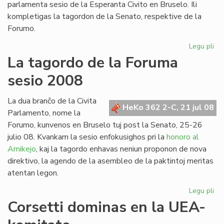
parlamenta sesio de la Esperanta Civito en Bruselo. Ili
kompletigas la tagordon de la Senato, respektive de la
Forumo.
Legu pli
pri
Du
La tagordo de la Foruma
int
sesio 2008
re
en
Br
La dua branĉo de la Civita
HeKo 362 2-C, 21 jul 08
Parlamento, nome la
Forumo, kunvenos en Bruselo tuj post la Senato, 25-26
julio 08. Kvankam la sesio enfokusighos pri la
honoro al
Amikejo
, kaj la tagordo enhavas neniun proponon de nova
direktivo, la agendo de la asembleo de la paktintoj meritas
atentan legon.
Legu pli
pri
La
Corsetti dominas en la UEA-
ta
de