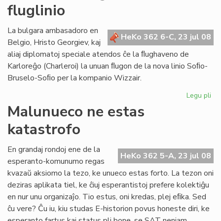
fluglinio
bo
lab
en
La bulgara ambasadoro en
HeKo 362 6-C, 23 jul 08
Br
Belgio, Hristo Georgiev, kaj
aliaj diplomatoj speciale atendos ĉe la ﬂughaveno de
Karloreĝo (Charleroi) la unuan ﬂugon de la nova linio Soﬁo-
Bruselo-Soﬁo per la kompanio Wizzair.
Legu pli
pri
La
Malunueco ne estas
un
katastrofo
pa
de
no
En grandaj rondoj ene de la
HeKo 362 5-A, 23 jul 08
flu
esperanto-komunumo regas
kvazaŭ aksiomo la tezo, ke unueco estas forto. La tezon oni
deziras aplikata tiel, ke ĉiuj esperantistoj prefere kolektiĝu
en nur unu organizaĵo. Tio estus, oni kredas, plej eﬁka. Sed
ĉu vere? Ĉu iu, kiu studas E-historion povus honeste diri, ke
esperanto fartus kaj status pli bone, se SAT neniam