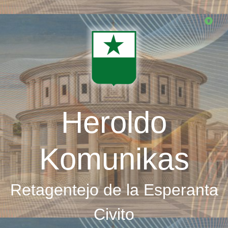
Skip
to
main
content
Heroldo
Komunikas
Retagentejo de la Esperanta
Civito