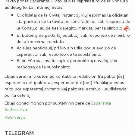
Pakto por la Esperanta Civito, sub la imprimaturo de la Konsulo
aŭ delegito. La informoj estas:
C:
oﬁcialaj de la Civitaj instancoj, kiuj esprimas la oﬁcialan
starpunkton de la Civito pri specifa temo, sub responso de
la Konsulo, aŭ de ties delegito, markitaj per la simbolo
.
B:
bultenaj de paktintaj establoj, sub responso de membro
de la koncerna komitato.
A:
alies neoﬁcialaj, pri kio ajn utila por la evoluo de
Esperantio, sub responso de la subskribinto.
E:
pri Eŭropaj institucioj kaj geopolitikaj novaĵoj, sub
responso de la subskribinto.
Eblas
sendi
artikolon
aŭ kontakti la redakcion tra
pakto
[ĉe]
esperantio
.
net
(pakto[at]esperantio[dot]net)
. Publikigo estas
rajto por esperantaj civitanoj kaj paktintaj establoj, laŭdiskrecia
por la ceteraj.
Eblas donaci monon por subteni nin pere de
Esperanta
Kulturservo
.
RSS-servo
TELEGRAM