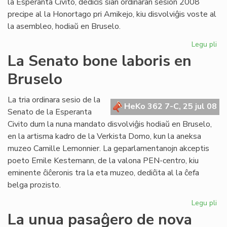
la Esperanta Civito, dediĉis sian ordinaran sesion 2008
precipe al la Honortago pri Amikejo, kiu disvolviĝis voste al
la asembleo, hodiaŭ en Bruselo.
Legu pli
pri
La
La Senato bone laboris en
Fo
Bruselo
ho
Am
La tria ordinara sesio de la
HeKo 362 7-C, 25 jul 08
Senato de la Esperanta
Civito dum la nuna mandato disvolviĝis hodiaŭ en Bruselo,
en la artisma kadro de la Verkista Domo, kun la aneksa
muzeo Camille Lemonnier. La geparlamentanojn akceptis
poeto Emile Kestemann, de la valona PEN-centro, kiu
eminente ĉiĉeronis tra la eta muzeo, dediĉita al la ĉefa
belga prozisto.
Legu pli
pri
La
La unua pasaĝero de nova
Se