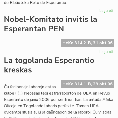
de Biblioteka Reto de Esperantio.
Legu pli
pri
Bib
Nobel-Komitato invitis la
Ret
Esperantan PEN
pr
la
dir
HeKo 314 2-B, 31 okt 06
Legu pli
pri
No
La togolanda Esperantio
Ko
kreskas
inv
la
Es
HeKo 314 1-B, 29 okt 06
PE
Ĉu fari bonajn laborojn estas
kulpe? (…) Necesas legi estrarraporton de UEA en Revuo
Esperanto de junio 2006 por senti ion tian. La antaŭa Afrika
Oﬁcejo en Togolando laboris perfekte. Tamen UEA-
gvidantoj rifuzis al ili la daŭrigadon de la laboroj. Ĉu vi scias