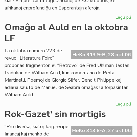
kial? Simple, ĉar la togolandanoj de AO klopodis, ke
afrikanoj enprofundiĝu en Esperantajn aferojn.
Legu pli
pri
La
Omaĝo al Auld en la oktobra
to
LF
Es
kr
La oktobra numero 223 de
HeKo 313 9-B, 28 okt 06
revuo “Literatura Foiro”
proponas fragmenton el “Retrovo” de Fred Uhlman, lastan
tradukon de William Auld, kun komentario de Perla
Martinelli. Poemoj de Giorgio Silfer, Benoit Philippe kaj
adiaŭa saluto de Manuel de Seabra omaĝas la forpasintan
William Auld.
Legu pli
pri
Om
Rok-Gazet' sin mortigis
al
Au
“Pro diversaj kialoj, kaj precipe
en
HeKo 313 8-A, 27 okt 06
ﬁnancaj kaj manko de
la