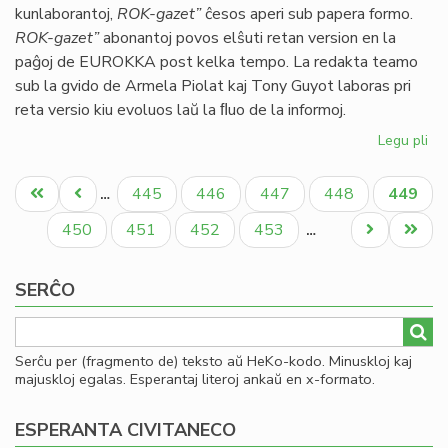
kunlaborantoj,
ROK-gazet”
ĉesos aperi sub papera formo.
ok
ROK-gazet”
abonantoj povos elŝuti retan version en la
LF
paĝoj de EUROKKA post kelka tempo. La redakta teamo
sub la gvido de Armela Piolat kaj Tony Guyot laboras pri
reta versio kiu evoluos laŭ la ﬂuo de la informoj.
Legu pli
pri
Ro
Pagination
Ga
Unua
Antaŭa
Paĝo
Paĝo
Paĝo
Paĝo
Aktual
445
446
447
448
449
…
sin
paĝo
paĝo
paĝo
mor
Paĝo
Paĝo
Paĝo
Paĝo
Next
Last
450
451
452
453
…
page
page
SERĈO
Serĉu per (fragmento de) teksto aŭ HeKo-kodo. Minuskloj kaj
majuskloj egalas. Esperantaj literoj ankaŭ en x-formato.
ESPERANTA CIVITANECO