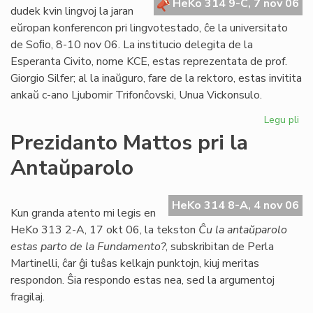
HeKo 314 9-C, 7 nov 06
Bu
dudek kvin lingvoj la jaran
eŭropan konferencon pri lingvotestado, ĉe la universitato
de Soﬁo, 8-10 nov 06. La institucio delegita de la
Esperanta Civito, nome KCE, estas reprezentata de prof.
Giorgio Silfer; al la inaŭguro, fare de la rektoro, estas invitita
ankaŭ c-ano Ljubomir Trifonĉovski, Unua Vickonsulo.
Legu pli
pri
Li
Prezidanto Mattos pri la
Si
Antaŭparolo
en
eŭ
ko
HeKo 314 8-A, 4 nov 06
Kun granda atento mi legis en
HeKo 313 2-A, 17 okt 06, la tekston
Ĉu la antaŭparolo
estas parto de la Fundamento?
, subskribitan de Perla
Martinelli, ĉar ĝi tuŝas kelkajn punktojn, kiuj meritas
respondon. Ŝia respondo estas nea, sed la argumentoj
fragilaj.