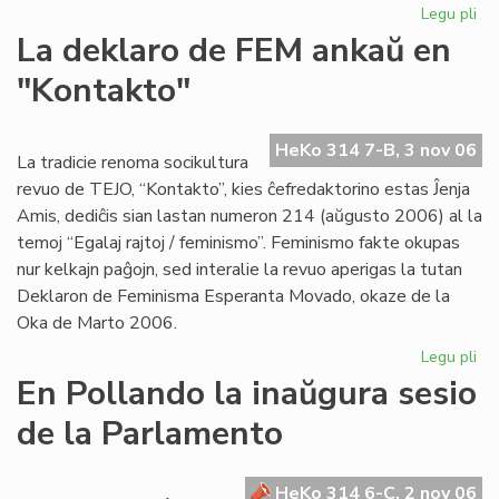
Legu pli
pri
Pr
La deklaro de FEM ankaŭ en
Ma
"Kontakto"
pri
la
An
HeKo 314 7-B, 3 nov 06
La tradicie renoma socikultura
revuo de TEJO, “Kontakto”, kies ĉefredaktorino estas Ĵenja
Amis, dediĉis sian lastan numeron 214 (aŭgusto 2006) al la
temoj “Egalaj rajtoj / feminismo”. Feminismo fakte okupas
nur kelkajn paĝojn, sed interalie la revuo aperigas la tutan
Deklaron de Feminisma Esperanta Movado, okaze de la
Oka de Marto 2006.
Legu pli
pri
La
En Pollando la inaŭgura sesio
de
de la Parlamento
de
FE
an
HeKo 314 6-C, 2 nov 06
en