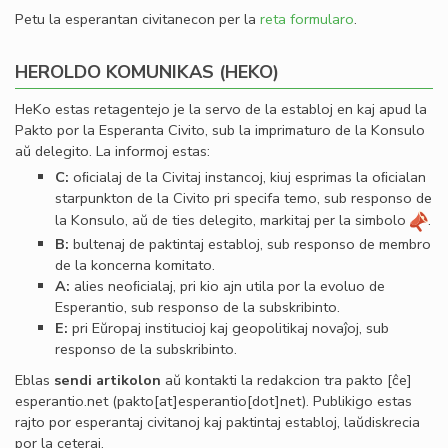
Petu la esperantan civitanecon per la
reta formularo
.
HEROLDO KOMUNIKAS (HEKO)
HeKo estas retagentejo je la servo de la establoj en kaj apud la
Pakto por la Esperanta Civito, sub la imprimaturo de la Konsulo
aŭ delegito. La informoj estas:
C:
oﬁcialaj de la Civitaj instancoj, kiuj esprimas la oﬁcialan
starpunkton de la Civito pri specifa temo, sub responso de
la Konsulo, aŭ de ties delegito, markitaj per la simbolo
.
B:
bultenaj de paktintaj establoj, sub responso de membro
de la koncerna komitato.
A:
alies neoﬁcialaj, pri kio ajn utila por la evoluo de
Esperantio, sub responso de la subskribinto.
E:
pri Eŭropaj institucioj kaj geopolitikaj novaĵoj, sub
responso de la subskribinto.
Eblas
sendi
artikolon
aŭ kontakti la redakcion tra
pakto
[ĉe]
esperantio
.
net
(pakto[at]esperantio[dot]net)
. Publikigo estas
rajto por esperantaj civitanoj kaj paktintaj establoj, laŭdiskrecia
por la ceteraj.