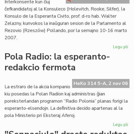
Interkonsente kun ĉiuj
"K
ĉefkandidatoj al la Konsuleco (Holevitch, Rooke, Silfer), la
Konsulo de la Esperanta Civito, prof. d-ro hab. Walter
Zelazny, kunvokos la inaŭguran sesion de la Parlamento al
Rezovio (Rzeszów) Pollando, por la semajno 10-16 marto
2007.
Legu pli
pri
En
Pola Radio: la esperanto-
Po
redakcio fermota
la
in
ses
HeKo 314 5-A, 2 nov 06
de
La estraro de la akcia kompanio
la
kiu posedas la Polan Radion kaj administras ĝian
Pa
poreksterlandan programon “Radio Polonia” planas forigi la
esperanto-elsendojn. La deﬁnitiva decido apartenas al la
pola Ministerio pri Eksteraj Aferoj.
Legu pli
pri
Po