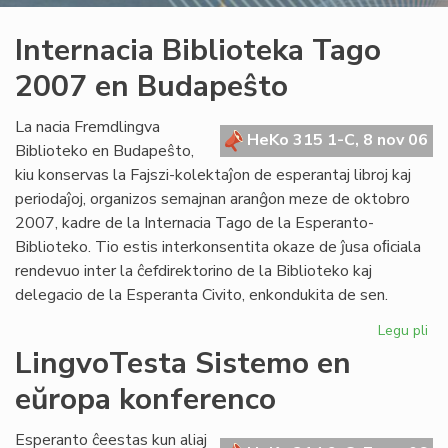
Internacia Biblioteka Tago
2007 en Budapeŝto
La nacia Fremdlingva
HeKo 315 1-C, 8 nov 06
Biblioteko en Budapeŝto,
kiu konservas la Fajszi-kolektaĵon de esperantaj libroj kaj
periodaĵoj, organizos semajnan aranĝon meze de oktobro
2007, kadre de la Internacia Tago de la Esperanto-
Biblioteko. Tio estis interkonsentita okaze de ĵusa oﬁciala
rendevuo inter la ĉefdirektorino de la Biblioteko kaj
delegacio de la Esperanta Civito, enkondukita de sen.
Legu pli
pri
Int
LingvoTesta Sistemo en
Bib
eŭropa konferenco
Ta
20
en
Esperanto ĉeestas kun aliaj