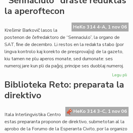
"Sennaciulo" draste reduktas
Rad
la aperoftecon
la
es
re
HeKo 314 4-A, 1 nov 06
fe
Kreŝimir Barkoviĉ lasos la
postenon de ĉefredaktoro de “Sennaciulo”, la organo de
SAT, ﬁne de decembro. Li restos en la redakta stabo (por
lingva kontrolo kaj korekto de presprovaĵoj) de la gazeto,
kiu tamen ne plu aperos monate, sed dumonate: ses
numeroj jare kun pli da paĝoj, principe ses duoblaj numeroj.
Legu pli
pri
"S
Biblioteka Reto: preparata la
dr
direktivo
re
la
ap
HeKo 314 3-C, 1 nov 06
Itala Interlingvistika Centro
estas preparanta proponon de direktivo, submetotan al la
aprobo de la Forumo de la Esperanta Civito, por la organizo