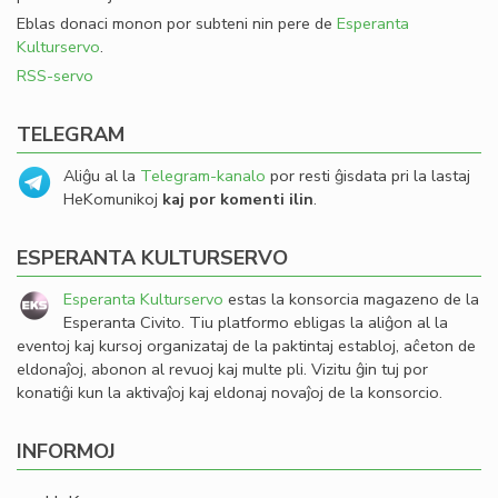
Eblas donaci monon por subteni nin pere de
Esperanta
Kulturservo
.
RSS-servo
TELEGRAM
Aliĝu al la
Telegram-kanalo
por resti ĝisdata pri la lastaj
HeKomunikoj
kaj por komenti ilin
.
ESPERANTA KULTURSERVO
Esperanta Kulturservo
estas la konsorcia magazeno de la
Esperanta Civito. Tiu platformo ebligas la aliĝon al la
eventoj kaj kursoj organizataj de la paktintaj establoj, aĉeton de
eldonaĵoj, abonon al revuoj kaj multe pli. Vizitu ĝin tuj por
konatiĝi kun la aktivaĵoj kaj eldonaj novaĵoj de la konsorcio.
INFORMOJ