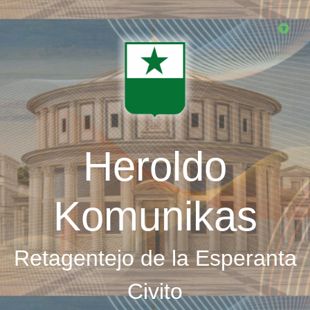
Skip
to
main
content
Heroldo
Komunikas
Retagentejo de la Esperanta
Civito