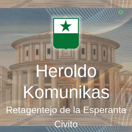
Skip
to
main
content
Heroldo
Komunikas
Retagentejo de la Esperanta
Civito