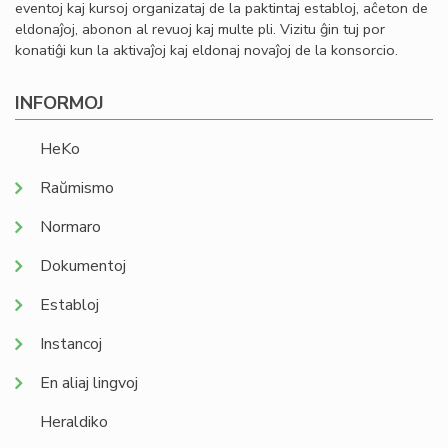
eventoj kaj kursoj organizataj de la paktintaj establoj, aĉeton de
eldonaĵoj, abonon al revuoj kaj multe pli. Vizitu ĝin tuj por
konatiĝi kun la aktivaĵoj kaj eldonaj novaĵoj de la konsorcio.
INFORMOJ
HeKo
Raŭmismo
Normaro
Dokumentoj
Establoj
Instancoj
En aliaj lingvoj
Heraldiko