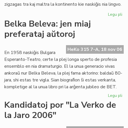
zigzagas tra kaj maltra la kontinento kie naskiĝis nia lingvo.
Legu pli
pri
La
Belka Beleva: jen miaj
du
preferataj aŭtoroj
jar
de
"F
HeKo 315 7-A, 18 nov 06
es
En 1958 naskiĝis Bulgara
ko
Esperanto-Teatro, certe la plej longa sperto de profesia
ensemblo en nia dramaturgio. El la unua generacio vivas
ankoraŭ nur Belka Beleva, la plej fama aktorino: baldaŭ 80-
jara, shi estas tre vigla. Sian biograﬁon ŝi estas verkanta,
kompletige al la unua libro pri la arĝenta jubileo de BET.
Legu pli
pri
Be
Kandidatoj por "La Verko de
Be
la Jaro 2006"
jen
mia
pre