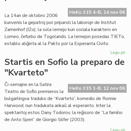
ev
No
HeKo 315 4-B, 14 nov 06
ka
La 14an de oktobro 2006
kunvenis la gepatroj por priparoli la laborojn de Institut
Zamenhof (IZo), la sola lernejo kun sociala karaktero en
Lomeo, ĉefurbo de Togolando. La lernejon posedas TIETo,
establo aliĝinta al la Pakto por la Esperanta Civito.
Legu pli
pri
Ins
Startis en Sofio la preparo de
Za
"Kvarteto"
pr
pri
kaj
Ĉi-semajne en la Satira
HeKo 315 3-B, 12 nov 06
soc
Teatro de Soﬁo premieros la
bulgarlingva traduko de “Kvarteto”, komedio de Ronnie
Harwood, nun tradukata ankaŭ al esperanto. Inter la
spektantoj estos Dany Todorov, la reĝisoro de “La familio
de Anto Speri” de Giorgio Silfer (2003).
Legu pli
pri