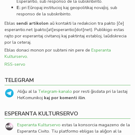
Esperantio, sub responso de la subskribinto.
E:
pri Eŭropaj institucioj kaj geopolitikaj novaĵoj, sub
responso de la subskribinto.
Eblas
sendi
artikolon
aŭ kontakti la redakcion tra
pakto
[ĉe]
esperantio
.
net
(pakto[at]esperantio[dot]net)
. Publikigo estas
rajto por esperantaj civitanoj kaj paktintaj establoj, laŭdiskrecia
por la ceteraj.
Eblas donaci monon por subteni nin pere de
Esperanta
Kulturservo
.
RSS-servo
TELEGRAM
Aliĝu al la
Telegram-kanalo
por resti ĝisdata pri la lastaj
HeKomunikoj
kaj por komenti ilin
.
ESPERANTA KULTURSERVO
Esperanta Kulturservo
estas la konsorcia magazeno de la
Esperanta Civito. Tiu platformo ebligas la aliĝon al la