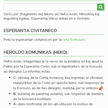
Serĉu per (fragmento de) teksto aŭ HeKo-kodo. Minuskloj kaj
majuskloj egalas. Esperantaj literoj ankaŭ en x-formato.
ESPERANTA CIVITANECO
Petu la esperantan civitanecon per la
reta formularo
.
HEROLDO KOMUNIKAS (HEKO)
HeKo estas retagentejo je la servo de la establoj en kaj apud la
Pakto por la Esperanta Civito, sub la imprimaturo de la Konsulo
aŭ delegito. La informoj estas:
C:
oﬁcialaj de la Civitaj instancoj, kiuj esprimas la oﬁcialan
starpunkton de la Civito pri specifa temo, sub responso de
la Konsulo, aŭ de ties delegito, markitaj per la simbolo
.
B:
bultenaj de paktintaj establoj, sub responso de membro
de la koncerna komitato.
A:
alies neoﬁcialaj, pri kio ajn utila por la evoluo de