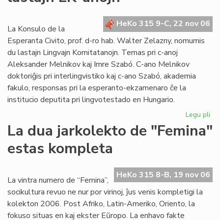
po
la
HeKo 315 9-C, 22 nov 06
se
La Konsulo de la
ele
Esperanta Civito, prof. d-ro hab. Walter Zelazny, nomumis
du lastajn Lingvajn Komitatanojn. Temas pri c-anoj
Aleksander Melnikov kaj Imre Szabó. C-ano Melnikov
doktoriĝis pri interlingvistiko kaj c-ano Szabó, akademia
fakulo, responsas pri la esperanto-ekzamenaro ĉe la
institucio deputita pri lingvotestado en Hungario.
Legu pli
pri
La
La dua jarkolekto de "Femina"
Ko
estas kompleta
no
du
las
HeKo 315 8-B, 19 nov 06
LK
La vintra numero de “Femina”,
an
socikultura revuo ne nur por virinoj, ĵus venis kompletigi la
kolekton 2006. Post Afriko, Latin-Ameriko, Oriento, la
fokuso situas en kaj ekster Eŭropo. La enhavo fakte