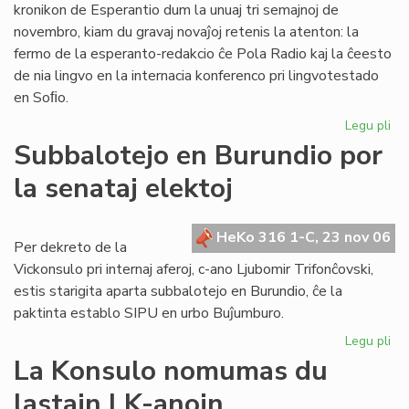
kronikon de Esperantio dum la unuaj tri semajnoj de
novembro, kiam du gravaj novaĵoj retenis la atenton: la
fermo de la esperanto-redakcio ĉe Pola Radio kaj la ĉeesto
de nia lingvo en la internacia konferenco pri lingvotestado
en Soﬁo.
Legu pli
pri
He
Subbalotejo en Burundio por
pri
la senataj elektoj
Es
en
no
HeKo 316 1-C, 23 nov 06
Per dekreto de la
Vickonsulo pri internaj aferoj, c-ano Ljubomir Trifonĉovski,
estis starigita aparta subbalotejo en Burundio, ĉe la
paktinta establo SIPU en urbo Buĵumburo.
Legu pli
pri
Su
La Konsulo nomumas du
en
lastajn LK-anojn
Bu