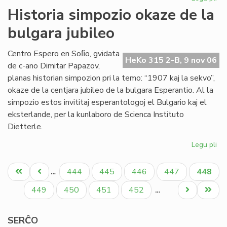
Sta
Historia simpozio okaze de la
en
bulgara jubileo
Sof
la
pr
Centro Espero en Soﬁo, gvidata
HeKo 315 2-B, 9 nov 06
de
de c-ano Dimitar Papazov,
"Kv
planas historian simpozion pri la temo: “1907 kaj la sekvo”,
okaze de la centjara jubileo de la bulgara Esperantio. Al la
simpozio estos invititaj esperantologoj el Bulgario kaj el
eksterlande, per la kunlaboro de Scienca Instituto
Dietterle.
Legu pli
pri
His
Pagination
si
Unua
Antaŭa
Paĝo
Paĝo
Paĝo
Paĝo
Aktual
444
445
446
447
448
…
ok
paĝo
paĝo
paĝo
de
Paĝo
Paĝo
Paĝo
Paĝo
Next
Last
449
450
451
452
…
la
page
page
bu
SERĈO
jub