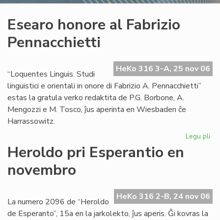
Esearo honore al Fabrizio
Pennacchietti
HeKo 316 3-A, 25 nov 06
“Loquentes Linguis. Studi
linguistici e orientali in onore di Fabrizio A. Pennacchietti”
estas la gratula verko redaktita de P.G. Borbone, A.
Mengozzi e M. Tosco, ĵus aperinta en Wiesbaden ĉe
Harrassowitz.
Legu pli
pri
Es
Heroldo pri Esperantio en
ho
novembro
al
Fab
Pen
HeKo 316 2-B, 24 nov 06
La numero 2096 de “Heroldo
de Esperanto”, 15a en la jarkolekto, ĵus aperis. Ĝi kovras la