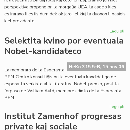
retrospektivo pri liaj roloj kaj celoj en Esperantio jen kiel
perspektiva propono pri la morgaŭa UEA, la asocio kies
estrarano li estis dum dek ok jaroj, el kiuj la duonon li pasigis
kiel prezidanto.
Legu pli
pri
To
Selektita kvino por eventuala
pri
Nobel-kandidateco
ra
en
sia
HeKo 315 5-B, 15 nov 06
las
La membraro de la Esperanta
lib
PEN-Centro konsultiĝis pri la eventuala kandidatigo de
esperanta verkisto al la literatura Nobel-premio, post la
forpaso de William Auld, mem prezidinto de la Esperanta
PEN.
Legu pli
pri
Sel
Institut Zamenhof progresas
kvi
private kaj sociale
po