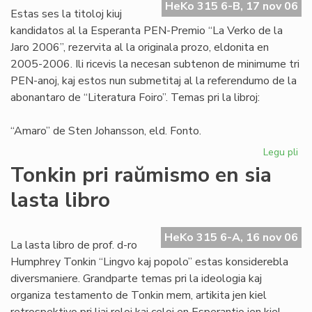
HeKo 315 6-B, 17 nov 06
aŭt
Estas ses la titoloj kiuj
kandidatos al la Esperanta PEN-Premio “La Verko de la
Jaro 2006”, rezervita al la originala prozo, eldonita en
2005-2006. Ili ricevis la necesan subtenon de minimume tri
PEN-anoj, kaj estos nun submetitaj al la referendumo de la
abonantaro de “Literatura Foiro”. Temas pri la libroj:
“Amaro” de Sten Johansson, eld. Fonto.
Legu pli
pri
Ka
Tonkin pri raŭmismo en sia
po
lasta libro
"L
Ve
de
HeKo 315 6-A, 16 nov 06
la
La lasta libro de prof. d-ro
Jar
Humphrey Tonkin “Lingvo kaj popolo” estas konsiderebla
20
diversmaniere. Grandparte temas pri la ideologia kaj
organiza testamento de Tonkin mem, artikita jen kiel