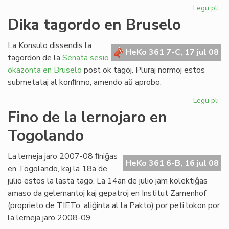
Legu pli
pri
Re
Dika tagordo en Bruselo
la
ler
La Konsulo dissendis la
po
HeKo 361 7-C, 17 jul 08
tagordon de la
Senata sesio
his
okazonta en Bruselo
post ok tagoj. Pluraj normoj estos
submetataj al konﬁrmo, amendo aŭ aprobo.
Legu pli
pri
Di
Fino de la lernojaro en
ta
Togolando
en
Br
La lerneja jaro 2007-08 ﬁniĝas
HeKo 361 6-B, 16 jul 08
en Togolando, kaj la 18a de
julio estos la lasta tago. La 14an de julio jam kolektiĝas
amaso da gelernantoj kaj gepatroj en Institut Zamenhof
(proprieto de TIETo, aliĝinta al la Pakto) por peti lokon por
la lerneja jaro 2008-09.