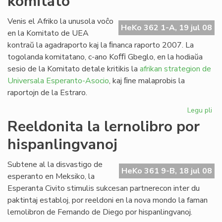
komitato
la
Fo
Venis el Afriko la unusola voĉo
HeKo 362 1-A, 19 jul 08
ses
en la Komitato de UEA
20
kontraŭ la agadraporto kaj la ﬁnanca raporto 2007. La
togolanda komitatano, c-ano Koﬃ Gbeglo, en la hodiaŭa
sesio de la Komitato detale kritikis la
afrikan strategion de
Universala Esperanto-Asocio
, kaj ﬁne malaprobis la
raportojn de la Estraro.
Legu pli
pri
Cor
Reeldonita la lernolibro por
do
hispanlingvanoj
en
la
UE
Subtene al la disvastigo de
HeKo 361 9-B, 18 jul 08
ko
esperanto en Meksiko, la
Esperanta Civito stimulis sukcesan partnerecon inter du
paktintaj establoj, por reeldoni en la nova mondo la faman
lernolibron de Fernando de Diego por hispanlingvanoj.