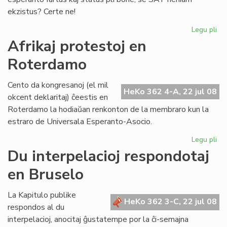
ekzistus? Certe ne!
Legu pli
pri
Ma
Afrikaj protestoj en
ne
Roterdamo
es
kat
Cento da kongresanoj (el mil
HeKo 362 4-A, 22 jul 08
okcent deklaritaj) ĉeestis en
Roterdamo la hodiaŭan renkonton de la membraro kun la
estraro de Universala Esperanto-Asocio.
Legu pli
pri
Afr
Du interpelacioj respondotaj
pro
en Bruselo
en
Ro
La Kapitulo publike
HeKo 362 3-C, 22 jul 08
respondos al du
interpelacioj, anocitaj ĝustatempe por la ĉi-semajna