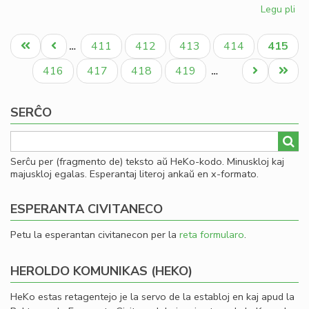
Legu pli
pri
Fin
Pagination
de
Unua
Antaŭa
Paĝo
Paĝo
Paĝo
Paĝo
Aktual
411
412
413
414
415
…
la
paĝo
paĝo
paĝo
ler
Paĝo
Paĝo
Paĝo
Paĝo
Next
Last
416
417
418
419
…
en
page
page
To
SERĈO
Serĉu per (fragmento de) teksto aŭ HeKo-kodo. Minuskloj kaj
majuskloj egalas. Esperantaj literoj ankaŭ en x-formato.
ESPERANTA CIVITANECO
Petu la esperantan civitanecon per la
reta formularo
.
HEROLDO KOMUNIKAS (HEKO)
HeKo estas retagentejo je la servo de la establoj en kaj apud la