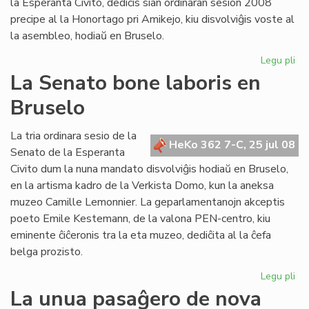
la Esperanta Civito, dediĉis sian ordinaran sesion 2008
precipe al la Honortago pri Amikejo, kiu disvolviĝis voste al
la asembleo, hodiaŭ en Bruselo.
Legu pli
pri
La
La Senato bone laboris en
Fo
Bruselo
ho
Am
La tria ordinara sesio de la
HeKo 362 7-C, 25 jul 08
Senato de la Esperanta
Civito dum la nuna mandato disvolviĝis hodiaŭ en Bruselo,
en la artisma kadro de la Verkista Domo, kun la aneksa
muzeo Camille Lemonnier. La geparlamentanojn akceptis
poeto Emile Kestemann, de la valona PEN-centro, kiu
eminente ĉiĉeronis tra la eta muzeo, dediĉita al la ĉefa
belga prozisto.
Legu pli
pri
La
La unua pasaĝero de nova
Se