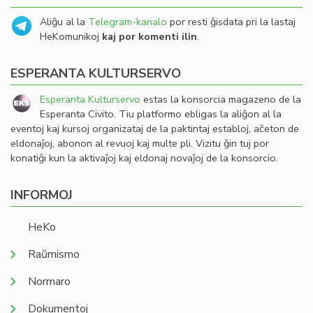
Aliĝu al la
Telegram-kanalo
por resti ĝisdata pri la lastaj
HeKomunikoj
kaj por komenti ilin
.
ESPERANTA KULTURSERVO
Esperanta Kulturservo
estas la konsorcia magazeno de la
Esperanta Civito. Tiu platformo ebligas la aliĝon al la
eventoj kaj kursoj organizataj de la paktintaj establoj, aĉeton de
eldonaĵoj, abonon al revuoj kaj multe pli. Vizitu ĝin tuj por
konatiĝi kun la aktivaĵoj kaj eldonaj novaĵoj de la konsorcio.
INFORMOJ
HeKo
Raŭmismo
Normaro
Dokumentoj