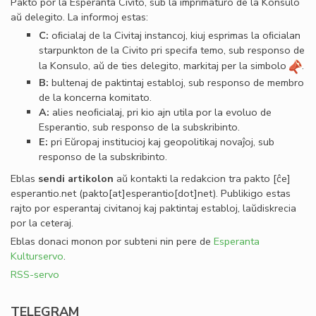
Pakto por la Esperanta Civito, sub la imprimaturo de la Konsulo
aŭ delegito. La informoj estas:
C:
oﬁcialaj de la Civitaj instancoj, kiuj esprimas la oﬁcialan
starpunkton de la Civito pri specifa temo, sub responso de
la Konsulo, aŭ de ties delegito, markitaj per la simbolo
.
B:
bultenaj de paktintaj establoj, sub responso de membro
de la koncerna komitato.
A:
alies neoﬁcialaj, pri kio ajn utila por la evoluo de
Esperantio, sub responso de la subskribinto.
E:
pri Eŭropaj institucioj kaj geopolitikaj novaĵoj, sub
responso de la subskribinto.
Eblas
sendi
artikolon
aŭ kontakti la redakcion tra
pakto
[ĉe]
esperantio
.
net
(pakto[at]esperantio[dot]net)
. Publikigo estas
rajto por esperantaj civitanoj kaj paktintaj establoj, laŭdiskrecia
por la ceteraj.
Eblas donaci monon por subteni nin pere de
Esperanta
Kulturservo
.
RSS-servo
TELEGRAM