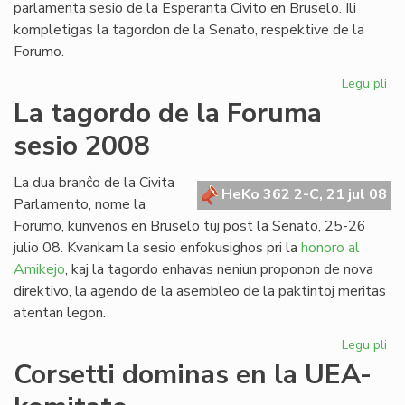
parlamenta sesio de la Esperanta Civito en Bruselo. Ili
kompletigas la tagordon de la Senato, respektive de la
Forumo.
Legu pli
pri
Du
La tagordo de la Foruma
int
sesio 2008
re
en
Br
La dua branĉo de la Civita
HeKo 362 2-C, 21 jul 08
Parlamento, nome la
Forumo, kunvenos en Bruselo tuj post la Senato, 25-26
julio 08. Kvankam la sesio enfokusighos pri la
honoro al
Amikejo
, kaj la tagordo enhavas neniun proponon de nova
direktivo, la agendo de la asembleo de la paktintoj meritas
atentan legon.
Legu pli
pri
La
Corsetti dominas en la UEA-
ta
de