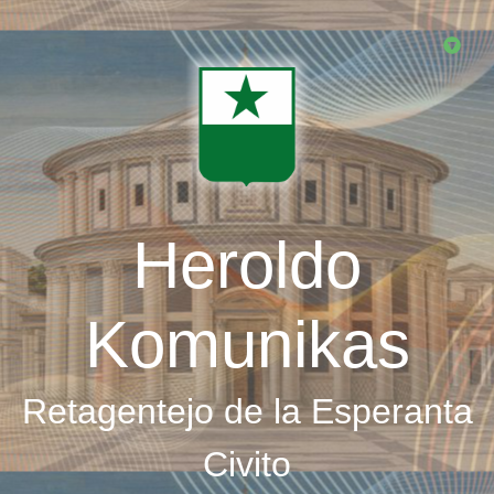
Skip
to
main
content
Heroldo
Komunikas
Retagentejo de la Esperanta
Civito