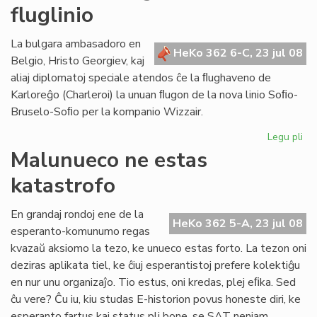
fluglinio
bo
lab
en
La bulgara ambasadoro en
HeKo 362 6-C, 23 jul 08
Br
Belgio, Hristo Georgiev, kaj
aliaj diplomatoj speciale atendos ĉe la ﬂughaveno de
Karloreĝo (Charleroi) la unuan ﬂugon de la nova linio Soﬁo-
Bruselo-Soﬁo per la kompanio Wizzair.
Legu pli
pri
La
Malunueco ne estas
un
katastrofo
pa
de
no
En grandaj rondoj ene de la
HeKo 362 5-A, 23 jul 08
flu
esperanto-komunumo regas
kvazaŭ aksiomo la tezo, ke unueco estas forto. La tezon oni
deziras aplikata tiel, ke ĉiuj esperantistoj prefere kolektiĝu
en nur unu organizaĵo. Tio estus, oni kredas, plej eﬁka. Sed
ĉu vere? Ĉu iu, kiu studas E-historion povus honeste diri, ke
esperanto fartus kaj status pli bone, se SAT neniam