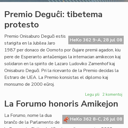
Premio Deguĉi: tibetema
protesto
Premio Onisaburo Deguĉi estis
HeKo 362 9-A, 28 jul 08
starigita en la Jubilea Jaro
1987 per donaco de Oomoto por ĉiujare premii agadon, kiu
pere de Esperanto antaŭenigas la internacian amikecon kaj
solidaron en la spirito de Lazaro Ludoviko Zamenhof kaj
Onisaburo Deguĉi. Pri la ricevanto de la Premio decidas la
Estraro de UEA. La Premio konsistas el diplomo kaj
monsumo de 2000 eŭroj.
Legu pli
pri
2 komentoj
Premio
La Forumo honoris Amikejon
Deguĉi:
tibetema
La Forumo, nome la dua
protesto
HeKo 362 8-C, 26 jul 08
branĉo de la Parlamento de