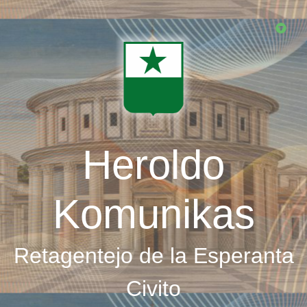
Skip
to
main
content
Heroldo
Komunikas
Retagentejo de la Esperanta
Civito