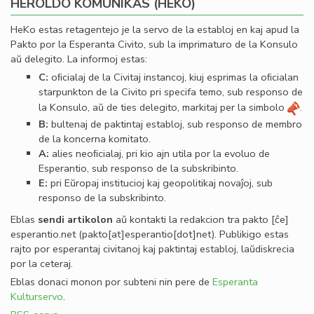
HEROLDO KOMUNIKAS (HEKO)
HeKo estas retagentejo je la servo de la establoj en kaj apud la
Pakto por la Esperanta Civito, sub la imprimaturo de la Konsulo
aŭ delegito. La informoj estas:
C:
oﬁcialaj de la Civitaj instancoj, kiuj esprimas la oﬁcialan
starpunkton de la Civito pri specifa temo, sub responso de
la Konsulo, aŭ de ties delegito, markitaj per la simbolo
.
B:
bultenaj de paktintaj establoj, sub responso de membro
de la koncerna komitato.
A:
alies neoﬁcialaj, pri kio ajn utila por la evoluo de
Esperantio, sub responso de la subskribinto.
E:
pri Eŭropaj institucioj kaj geopolitikaj novaĵoj, sub
responso de la subskribinto.
Eblas
sendi
artikolon
aŭ kontakti la redakcion tra
pakto
[ĉe]
esperantio
.
net
(pakto[at]esperantio[dot]net)
. Publikigo estas
rajto por esperantaj civitanoj kaj paktintaj establoj, laŭdiskrecia
por la ceteraj.
Eblas donaci monon por subteni nin pere de
Esperanta
Kulturservo
.