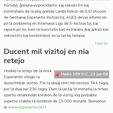
Kóródy], ĝisnuna vicprezidanto, kaj sekciestro kaj
komitatano de la plej granda Landa Sekcio de ILEI (Asocio
de Germanaj Esperanto-Instruistoj, AGEI) devas informi vin
pri la problemoj en Internacia Ligo de E-Instruistoj, kaj
raporti pri tio, kion mi konstatis kiel estrarano (kaj ankaŭ kiel
sekciestro kaj komitatano) en la lastaj tempoj.
Legu pli
pri
Zsó
Ducent mil vizitoj en nia
Kó
retejo
se
la
kri
Hodiaŭ la retejo de la nova
HeKo 359 5-C, 23 jun 08
de
Esperantio atingis la
ILE
ducentmilan viziton. Por la unuaj cent mil necesis 364 tagoj,
por la duaj nur 236 tagoj. Dum la lastaj tri monatoj la retejo
spertis rimarkindan kreskon de la vizitoj, kiuj probable
superos stabile la nombron de 15.000 monate. Bonvenon
al
www.esperantio.net
!