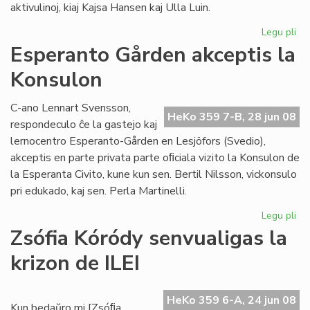
aktivulinoj, kiaj Kajsa Hansen kaj Ulla Luin.
Legu pli
pri
So
Esperanto Gården akceptis la
re
Konsulon
en
St
C-ano Lennart Svensson,
HeKo 359 7-B, 28 jun 08
respondeculo ĉe la gastejo kaj
lernocentro Esperanto-Gården en Lesjöfors (Svedio),
akceptis en parte privata parte oﬁciala vizito la Konsulon de
la Esperanta Civito, kune kun sen. Bertil Nilsson, vickonsulo
pri edukado, kaj sen. Perla Martinelli.
Legu pli
pri
Es
Zsófia Kóródy senvualigas la
Gå
krizon de ILEI
akc
la
Ko
HeKo 359 6-A, 24 jun 08
Kun bedaŭro mi [Zsóﬁa