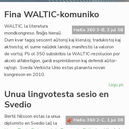
Fina WALTIC-komuniko
WALTIC, la literatura
HeKo 360 3-B, 3 jul 08
mondkongreso, ﬁniĝis hieraŭ.
Dum kvar tagoj sescent aŭtoroj kaj kleruloj, tradukistoj kaj
aktivistoj, el sume naŭdek landoj, manifestis la valoron
de vortoj. Pli ol 350 subskribis la WALTIC-rezolucion por
akceli alfabetigon, gardi esprimliberon kaj defendi aŭtor-
rajtojn. Sveda Verkista Unio estas plananta novan
kongreson en 2010.
Legu pli
pri
Fin
Unua lingvotesta sesio en
WA
Svedio
ko
Bertil Nilsson estas la unua
HeKo 360 2-C, 1 jul 08
diplomito en Svedio laŭ la