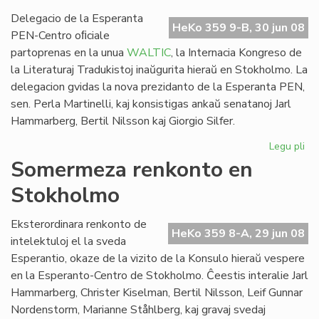
WA
so
Delegacio de la Esperanta
HeKo 359 9-B, 30 jun 08
PEN-Centro oﬁciale
partoprenas en la unua
WALTIC
, la Internacia Kongreso de
la Literaturaj Tradukistoj inaŭgurita hieraŭ en Stokholmo. La
delegacion gvidas la nova prezidanto de la Esperanta PEN,
sen. Perla Martinelli, kaj konsistigas ankaŭ senatanoj Jarl
Hammarberg, Bertil Nilsson kaj Giorgio Silfer.
Legu pli
pri
Es
Somermeza renkonto en
ver
Stokholmo
en
la
un
Eksterordinara renkonto de
HeKo 359 8-A, 29 jun 08
WA
intelektuloj el la sveda
Esperantio, okaze de la vizito de la Konsulo hieraŭ vespere
en la Esperanto-Centro de Stokholmo. Ĉeestis interalie Jarl
Hammarberg, Christer Kiselman, Bertil Nilsson, Leif Gunnar
Nordenstorm, Marianne Ståhlberg, kaj gravaj svedaj