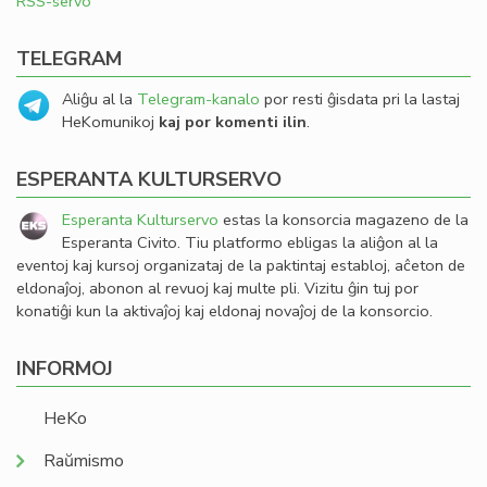
RSS-servo
TELEGRAM
Aliĝu al la
Telegram-kanalo
por resti ĝisdata pri la lastaj
HeKomunikoj
kaj por komenti ilin
.
ESPERANTA KULTURSERVO
Esperanta Kulturservo
estas la konsorcia magazeno de la
Esperanta Civito. Tiu platformo ebligas la aliĝon al la
eventoj kaj kursoj organizataj de la paktintaj establoj, aĉeton de
eldonaĵoj, abonon al revuoj kaj multe pli. Vizitu ĝin tuj por
konatiĝi kun la aktivaĵoj kaj eldonaj novaĵoj de la konsorcio.
INFORMOJ
HeKo
Raŭmismo