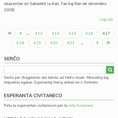
pr
okazontan en Sabadell la 6an, 7an kaj 8an de decembro
2008.
Legu pli
pri
Inv
Pagination
al
Unua
Antaŭa
Paĝo
Paĝo
Paĝo
Paĝo
Aktual
413
414
415
416
417
…
la
paĝo
paĝo
paĝo
Ka
Paĝo
Paĝo
Paĝo
Paĝo
Next
Last
418
419
420
421
…
Ko
page
page
de
SERĈO
Es
Serĉu per (fragmento de) teksto aŭ HeKo-kodo. Minuskloj kaj
majuskloj egalas. Esperantaj literoj ankaŭ en x-formato.
ESPERANTA CIVITANECO
Petu la esperantan civitanecon per la
reta formularo
.