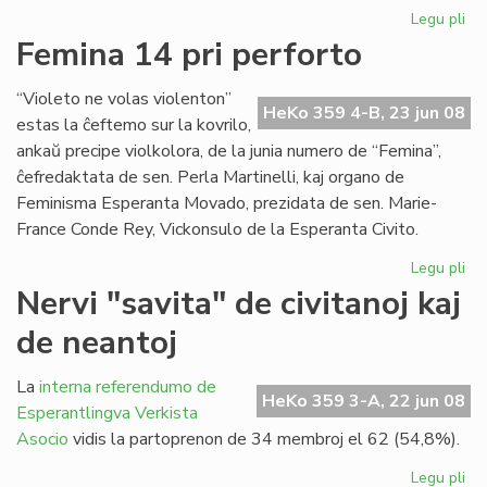
Legu pli
pri
Du
Femina 14 pri perforto
mil
viz
“Violeto ne volas violenton”
en
HeKo 359 4-B, 23 jun 08
estas la ĉeftemo sur la kovrilo,
nia
ankaŭ precipe violkolora, de la junia numero de “Femina”,
ret
ĉefredaktata de sen. Perla Martinelli, kaj organo de
Feminisma Esperanta Movado, prezidata de sen. Marie-
France Conde Rey, Vickonsulo de la Esperanta Civito.
Legu pli
pri
Fe
Nervi "savita" de civitanoj kaj
14
de neantoj
pri
per
La
interna referendumo de
HeKo 359 3-A, 22 jun 08
Esperantlingva Verkista
Asocio
vidis la partoprenon de 34 membroj el 62 (54,8%).
Legu pli
pri