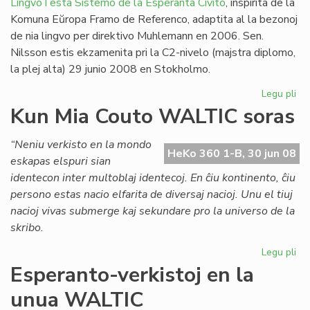
LingvoTesta Sistemo de la Esperanta Civito
, inspirita de la
Komuna Eŭropa Framo de Referenco, adaptita al la bezonoj
de nia lingvo per direktivo Muhlemann en 2006. Sen.
Nilsson estis ekzamenita pri la C2-nivelo (majstra diplomo,
la plej alta) 29 junio 2008 en Stokholmo.
Legu pli
pri
Un
Kun Mia Couto WALTIC soras
lin
ses
“Neniu verkisto en la mondo
en
HeKo 360 1-B, 30 jun 08
eskapas elspuri sian
Sv
identecon inter multoblaj identecoj. En ĉiu kontinento, ĉiu
persono estas nacio elfarita de diversaj nacioj. Unu el tiuj
nacioj vivas submerge kaj sekundare pro la universo de la
skribo.
Legu pli
pri
Ku
Esperanto-verkistoj en la
Mi
unua WALTIC
Co