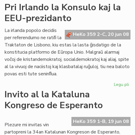
Ner
Pri Irlando la Konsulo kaj la
"sa
EEU-prezidanto
de
civ
kaj
La irlanda popolo decidis
HeKo 359 2-C, 20 jun 08
de
per referendumo ne ratiﬁ la
ne
Traktaton de Lisbono, kiu estas la lasta ĝisdatigo de la
konstitucia platformo de Eŭropa Unio. Malgraŭ alarmaj
voĉoj de kristandemokratoj, socialdemokratoj kaj aliaj, spite
al la vivuoj de naciistoj kaj klasbatalaj ruĝuloj, tiu nea baloto
povas esti tute seninﬂua.
Legu pli
pri
Pri
Invito al la Kataluna
Irl
Kongreso de Esperanto
la
Ko
kaj
HeKo 359 1-B, 19 jun 08
la
Plezure mi invitas vin
EE
partopreni la 34an Katalunan Kongreson de Esperanto,