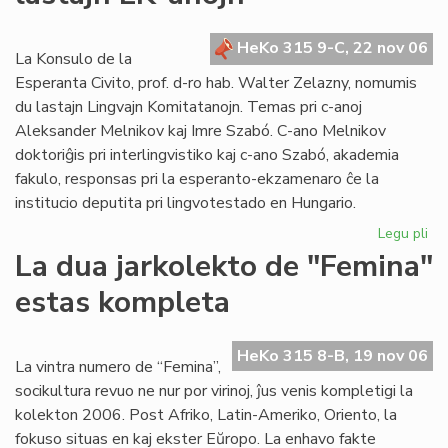
po
la
HeKo 315 9-C, 22 nov 06
se
La Konsulo de la
ele
Esperanta Civito, prof. d-ro hab. Walter Zelazny, nomumis
du lastajn Lingvajn Komitatanojn. Temas pri c-anoj
Aleksander Melnikov kaj Imre Szabó. C-ano Melnikov
doktoriĝis pri interlingvistiko kaj c-ano Szabó, akademia
fakulo, responsas pri la esperanto-ekzamenaro ĉe la
institucio deputita pri lingvotestado en Hungario.
Legu pli
pri
La
La dua jarkolekto de "Femina"
Ko
estas kompleta
no
du
las
HeKo 315 8-B, 19 nov 06
LK
La vintra numero de “Femina”,
an
socikultura revuo ne nur por virinoj, ĵus venis kompletigi la
kolekton 2006. Post Afriko, Latin-Ameriko, Oriento, la
fokuso situas en kaj ekster Eŭropo. La enhavo fakte