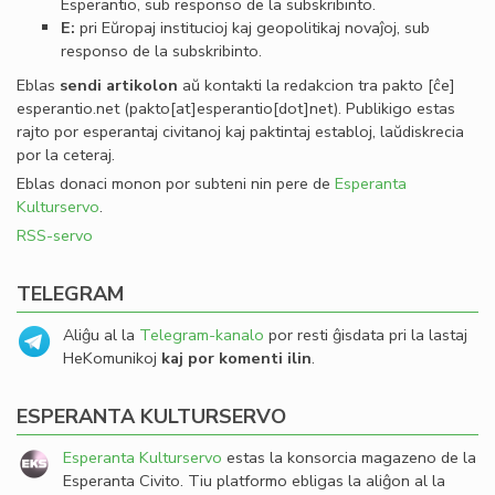
Esperantio, sub responso de la subskribinto.
E:
pri Eŭropaj institucioj kaj geopolitikaj novaĵoj, sub
responso de la subskribinto.
Eblas
sendi
artikolon
aŭ kontakti la redakcion tra
pakto
[ĉe]
esperantio
.
net
(pakto[at]esperantio[dot]net)
. Publikigo estas
rajto por esperantaj civitanoj kaj paktintaj establoj, laŭdiskrecia
por la ceteraj.
Eblas donaci monon por subteni nin pere de
Esperanta
Kulturservo
.
RSS-servo
TELEGRAM
Aliĝu al la
Telegram-kanalo
por resti ĝisdata pri la lastaj
HeKomunikoj
kaj por komenti ilin
.
ESPERANTA KULTURSERVO
Esperanta Kulturservo
estas la konsorcia magazeno de la
Esperanta Civito. Tiu platformo ebligas la aliĝon al la