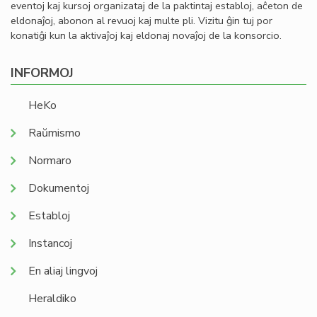
eventoj kaj kursoj organizataj de la paktintaj establoj, aĉeton de
eldonaĵoj, abonon al revuoj kaj multe pli. Vizitu ĝin tuj por
konatiĝi kun la aktivaĵoj kaj eldonaj novaĵoj de la konsorcio.
INFORMOJ
HeKo
Raŭmismo
Normaro
Dokumentoj
Establoj
Instancoj
En aliaj lingvoj
Heraldiko