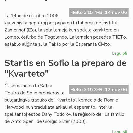
ev
No
HeKo 315 4-B, 14 nov 06
ka
La 14an de oktobro 2006
kunvenis la gepatroj por priparoli la laborojn de Institut
Zamenhof (IZo), la sola lernejo kun sociala karaktero en
Lomeo, ĉefurbo de Togolando. La lernejon posedas TIETo,
establo aliĝinta al la Pakto por la Esperanta Civito.
Legu pli
pri
Ins
Startis en Sofio la preparo de
Za
"Kvarteto"
pr
pri
kaj
Ĉi-semajne en la Satira
HeKo 315 3-B, 12 nov 06
soc
Teatro de Soﬁo premieros la
bulgarlingva traduko de “Kvarteto”, komedio de Ronnie
Harwood, nun tradukata ankaŭ al esperanto. Inter la
spektantoj estos Dany Todorov, la reĝisoro de “La familio
de Anto Speri” de Giorgio Silfer (2003).
Legu pli
pri