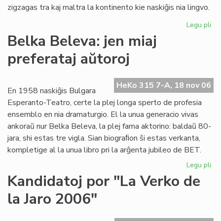
zigzagas tra kaj maltra la kontinento kie naskiĝis nia lingvo.
Legu pli
pri
La
Belka Beleva: jen miaj
du
preferataj aŭtoroj
jar
de
"F
HeKo 315 7-A, 18 nov 06
es
En 1958 naskiĝis Bulgara
ko
Esperanto-Teatro, certe la plej longa sperto de profesia
ensemblo en nia dramaturgio. El la unua generacio vivas
ankoraŭ nur Belka Beleva, la plej fama aktorino: baldaŭ 80-
jara, shi estas tre vigla. Sian biograﬁon ŝi estas verkanta,
kompletige al la unua libro pri la arĝenta jubileo de BET.
Legu pli
pri
Be
Kandidatoj por "La Verko de
Be
la Jaro 2006"
jen
mia
pre