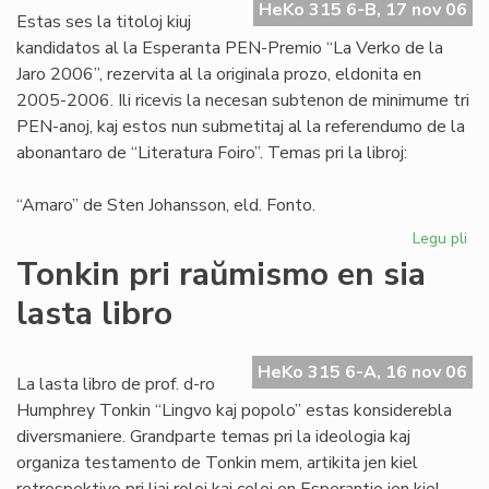
HeKo 315 6-B, 17 nov 06
aŭt
Estas ses la titoloj kiuj
kandidatos al la Esperanta PEN-Premio “La Verko de la
Jaro 2006”, rezervita al la originala prozo, eldonita en
2005-2006. Ili ricevis la necesan subtenon de minimume tri
PEN-anoj, kaj estos nun submetitaj al la referendumo de la
abonantaro de “Literatura Foiro”. Temas pri la libroj:
“Amaro” de Sten Johansson, eld. Fonto.
Legu pli
pri
Ka
Tonkin pri raŭmismo en sia
po
lasta libro
"L
Ve
de
HeKo 315 6-A, 16 nov 06
la
La lasta libro de prof. d-ro
Jar
Humphrey Tonkin “Lingvo kaj popolo” estas konsiderebla
20
diversmaniere. Grandparte temas pri la ideologia kaj
organiza testamento de Tonkin mem, artikita jen kiel