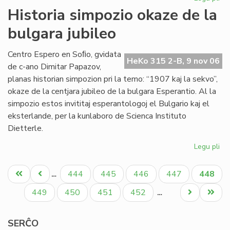
Sta
Historia simpozio okaze de la
en
bulgara jubileo
Sof
la
pr
Centro Espero en Soﬁo, gvidata
HeKo 315 2-B, 9 nov 06
de
de c-ano Dimitar Papazov,
"Kv
planas historian simpozion pri la temo: “1907 kaj la sekvo”,
okaze de la centjara jubileo de la bulgara Esperantio. Al la
simpozio estos invititaj esperantologoj el Bulgario kaj el
eksterlande, per la kunlaboro de Scienca Instituto
Dietterle.
Legu pli
pri
His
Pagination
si
Unua
Antaŭa
Paĝo
Paĝo
Paĝo
Paĝo
Aktual
444
445
446
447
448
…
ok
paĝo
paĝo
paĝo
de
Paĝo
Paĝo
Paĝo
Paĝo
Next
Last
449
450
451
452
…
la
page
page
bu
SERĈO
jub