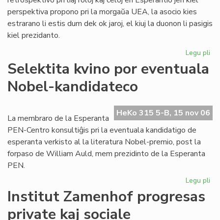
retrospektivo pri liaj roloj kaj celoj en Esperantio jen kiel
perspektiva propono pri la morgaŭa UEA, la asocio kies
estrarano li estis dum dek ok jaroj, el kiuj la duonon li pasigis
kiel prezidanto.
Legu pli
pri
To
Selektita kvino por eventuala
pri
Nobel-kandidateco
ra
en
sia
HeKo 315 5-B, 15 nov 06
las
La membraro de la Esperanta
lib
PEN-Centro konsultiĝis pri la eventuala kandidatigo de
esperanta verkisto al la literatura Nobel-premio, post la
forpaso de William Auld, mem prezidinto de la Esperanta
PEN.
Legu pli
pri
Sel
Institut Zamenhof progresas
kvi
private kaj sociale
po