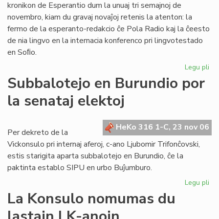
kronikon de Esperantio dum la unuaj tri semajnoj de
novembro, kiam du gravaj novaĵoj retenis la atenton: la
fermo de la esperanto-redakcio ĉe Pola Radio kaj la ĉeesto
de nia lingvo en la internacia konferenco pri lingvotestado
en Soﬁo.
Legu pli
pri
He
Subbalotejo en Burundio por
pri
la senataj elektoj
Es
en
no
HeKo 316 1-C, 23 nov 06
Per dekreto de la
Vickonsulo pri internaj aferoj, c-ano Ljubomir Trifonĉovski,
estis starigita aparta subbalotejo en Burundio, ĉe la
paktinta establo SIPU en urbo Buĵumburo.
Legu pli
pri
Su
La Konsulo nomumas du
en
lastajn LK-anojn
Bu