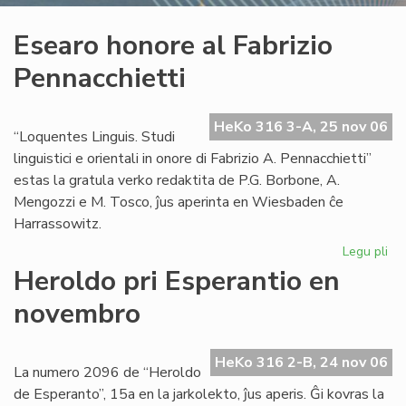
Esearo honore al Fabrizio
Pennacchietti
HeKo 316 3-A, 25 nov 06
“Loquentes Linguis. Studi
linguistici e orientali in onore di Fabrizio A. Pennacchietti”
estas la gratula verko redaktita de P.G. Borbone, A.
Mengozzi e M. Tosco, ĵus aperinta en Wiesbaden ĉe
Harrassowitz.
Legu pli
pri
Es
Heroldo pri Esperantio en
ho
novembro
al
Fab
Pen
HeKo 316 2-B, 24 nov 06
La numero 2096 de “Heroldo
de Esperanto”, 15a en la jarkolekto, ĵus aperis. Ĝi kovras la