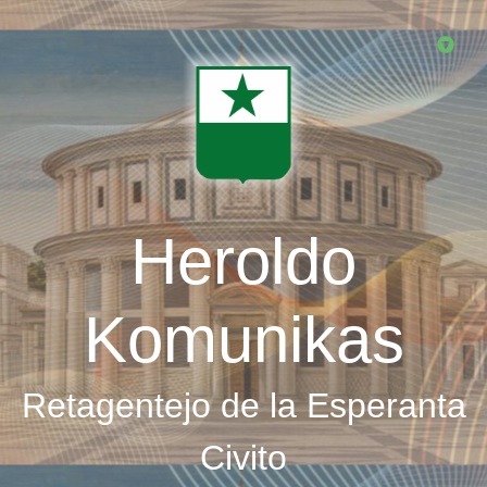
Skip
to
main
content
Heroldo
Komunikas
Retagentejo de la Esperanta
Civito