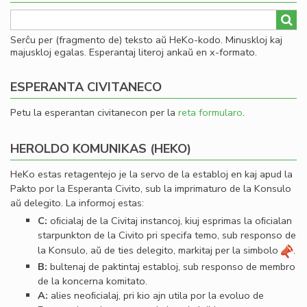
Serĉu per (fragmento de) teksto aŭ HeKo-kodo. Minuskloj kaj
majuskloj egalas. Esperantaj literoj ankaŭ en x-formato.
ESPERANTA CIVITANECO
Petu la esperantan civitanecon per la
reta formularo
.
HEROLDO KOMUNIKAS (HEKO)
HeKo estas retagentejo je la servo de la establoj en kaj apud la
Pakto por la Esperanta Civito, sub la imprimaturo de la Konsulo
aŭ delegito. La informoj estas:
C:
oﬁcialaj de la Civitaj instancoj, kiuj esprimas la oﬁcialan
starpunkton de la Civito pri specifa temo, sub responso de
la Konsulo, aŭ de ties delegito, markitaj per la simbolo
.
B:
bultenaj de paktintaj establoj, sub responso de membro
de la koncerna komitato.
A:
alies neoﬁcialaj, pri kio ajn utila por la evoluo de