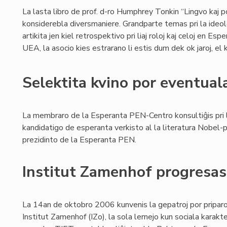
La lasta libro de prof. d-ro Humphrey Tonkin “Lingvo kaj 
konsiderebla diversmaniere. Grandparte temas pri la ideo
artikita jen kiel retrospektivo pri liaj roloj kaj celoj en E
UEA, la asocio kies estrarano li estis dum dek ok jaroj, el k
Selektita kvino por eventua
La membraro de la Esperanta PEN-Centro konsultiĝis pri 
kandidatigo de esperanta verkisto al la literatura Nobel
prezidinto de la Esperanta PEN.
Institut Zamenhof progresas 
La 14an de oktobro 2006 kunvenis la gepatroj por priparol
Institut Zamenhof (IZo), la sola lernejo kun sociala kara