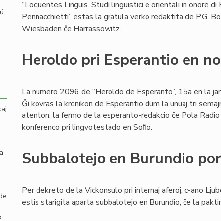
“Loquentes Linguis. Studi linguistici e orientali in onore di 
aŭ
Pennacchietti” estas la gratula verko redaktita de P.G. B
Wiesbaden ĉe Harrassowitz.
Heroldo pri Esperantio en n
La numero 2096 de “Heroldo de Esperanto”, 15a en la jark
Ĝi kovras la kronikon de Esperantio dum la unuaj tri semaj
kaj
atenton: la fermo de la esperanto-redakcio ĉe Pola Radio k
konferenco pri lingvotestado en Soﬁo.
la
Subbalotejo en Burundio por 
Per dekreto de la Vickonsulo pri internaj aferoj, c-ano Ljub
 de
estis starigita aparta subbalotejo en Burundio, ĉe la pak
o