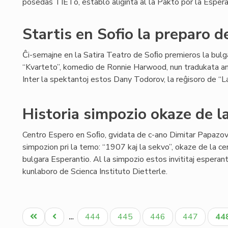
posedas TIETo, establo aliĝinta al la Pakto por la Espera
Startis en Sofio la preparo d
Ĉi-semajne en la Satira Teatro de Soﬁo premieros la bulg
“Kvarteto”, komedio de Ronnie Harwood, nun tradukata an
Inter la spektantoj estos Dany Todorov, la reĝisoro de “La
Historia simpozio okaze de l
Centro Espero en Soﬁo, gvidata de c-ano Dimitar Papazov,
simpozion pri la temo: “1907 kaj la sekvo”, okaze de la cen
bulgara Esperantio. Al la simpozio estos invititaj esperant
kunlaboro de Scienca Instituto Dietterle.
Pagination
Unua
Antaŭa
Paĝo
Paĝo
Paĝo
Paĝo
Ak
444
445
446
447
44
…