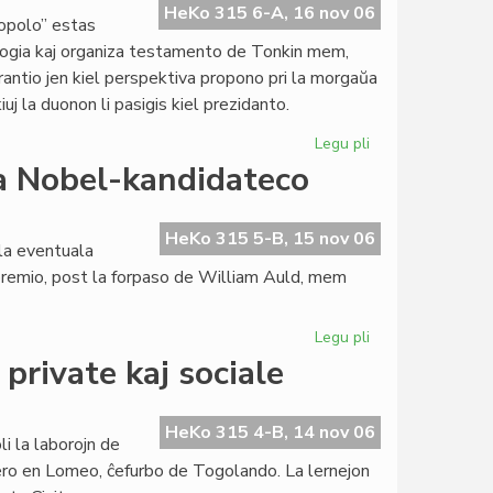
Verko
HeKo 315 6-A, 16 nov 06
popolo” estas
de
logia kaj organiza testamento de Tonkin mem,
la
sperantio jen kiel perspektiva propono pri la morgaŭa
Jaro
iuj la duonon li pasigis kiel prezidanto.
2006"
Legu pli
pri
Tonkin
la Nobel-kandidateco
pri
raŭmismo
en
HeKo 315 5-B, 15 nov 06
la eventuala
sia
-premio, post la forpaso de William Auld, mem
lasta
libro
Legu pli
pri
Selektita
private kaj sociale
kvino
por
eventuala
HeKo 315 4-B, 14 nov 06
i la laborojn de
Nobel-
ktero en Lomeo, ĉefurbo de Togolando. La lernejon
kandidateco