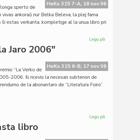
de
HeKo 315 7-A, 18 nov 06
 longa sperto de
"Femina"
o vivas ankoraŭ nur Belka Beleva, la plej fama
estas
n ŝi estas verkanta, kompletige al la unua libro pri
kompleta
Legu pli
pri
Belka
la Jaro 2006"
Beleva:
jen
miaj
HeKo 315 6-B, 17 nov 06
Premio “La Verko de
preferataj
 2005-2006. Ili ricevis la necesan subtenon de
aŭtoroj
erendumo de la abonantaro de “Literatura Foiro”.
Legu pli
pri
Kandidatoj
sta libro
por
"La