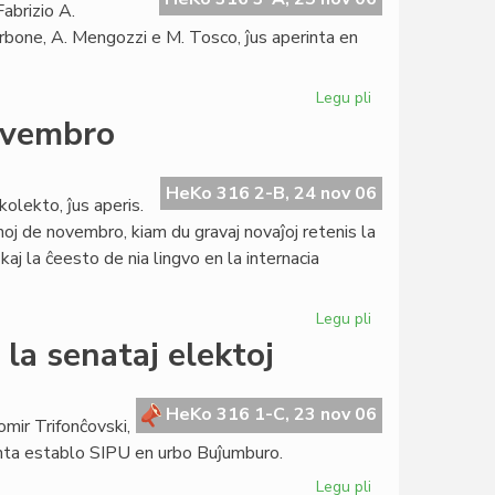
Fabrizio A.
orbone, A. Mengozzi e M. Tosco, ĵus aperinta en
Legu pli
pri
Esearo
ovembro
honore
al
Fabrizio
HeKo 316 2-B, 24 nov 06
olekto, ĵus aperis.
Pennacchietti
noj de novembro, kiam du gravaj novaĵoj retenis la
aj la ĉeesto de nia lingvo en la internacia
Legu pli
pri
Heroldo
la senataj elektoj
pri
Esperantio
en
HeKo 316 1-C, 23 nov 06
omir Trifonĉovski,
novembro
tinta establo SIPU en urbo Buĵumburo.
Legu pli
pri