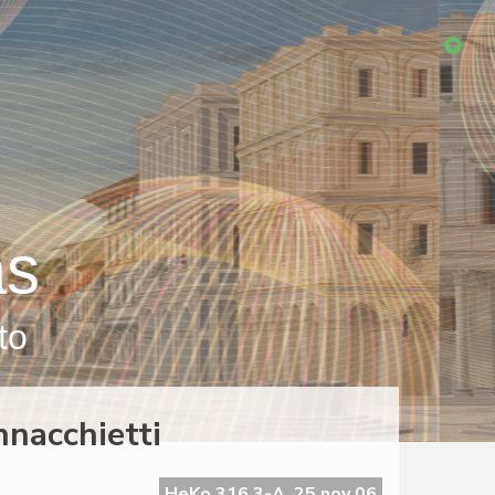
as
to
nnacchietti
HeKo 316 3-A, 25 nov 06