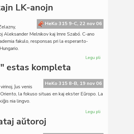
Subbalotejo
ajn LK-anojn
en
Burundio
por
HeKo 315 9-C, 22 nov 06
Zelazny,
la
oj Aleksander Melnikov kaj Imre Szabó. C-ano
senataj
kademia fakulo, responsas pri la esperanto-
elektoj
 Hungario.
Legu pli
pri
La
a" estas kompleta
Konsulo
nomumas
du
HeKo 315 8-B, 19 nov 06
irinoj, ĵus venis
lastajn
Oriento, la fokuso situas en kaj ekster Eŭropo. La
LK-
ĝis nia lingvo.
anojn
Legu pli
pri
La
ataj aŭtoroj
dua
jarkolekto