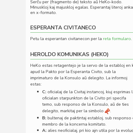
Serĉu per (fragmento de) teksto aŭ HeKo-kodo.
Minuskloj kaj majuskloj egalas. Esperantaj literoj ank
en x-formato.
ESPERANTA CIVITANECO
Petu la esperantan civitanecon per la
reta formularo
.
HEROLDO KOMUNIKAS (HEKO)
HeKo estas retagentejo je la servo de la establoj en 
apud la Pakto por la Esperanta Civito, sub la
imprimaturo de la Konsulo aŭ delegito. La informoj
estas:
C:
oﬁcialaj de la Civitaj instancoj, kiuj esprimas 
oﬁcialan starpunkton de la Civito pri specifa
temo, sub responso de la Konsulo, aŭ de ties
delegito, markitaj per la simbolo
.
B:
bultenaj de paktintaj establoj, sub responso
membro de la koncerna komitato.
A:
alies neoﬁcialaj, pri kio ajn utila por la evolu