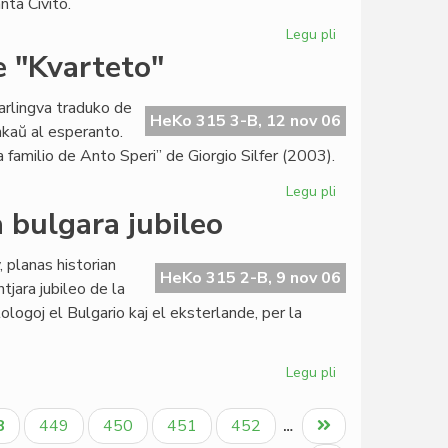
nta Civito.
Legu pli
pri
Institut
e "Kvarteto"
Zamenhof
progresas
arlingva traduko de
private
HeKo 315 3-B, 12 nov 06
kaŭ al esperanto.
kaj
 familio de Anto Speri” de Giorgio Silfer (2003).
sociale
Legu pli
pri
Startis
a bulgara jubileo
en
Sofio
 planas historian
la
HeKo 315 2-B, 9 nov 06
tjara jubileo de la
preparo
ologoj el Bulgario kaj el eksterlande, per la
de
"Kvarteto"
Legu pli
pri
Historia
simpozio
tuala
Paĝo
Paĝo
Paĝo
Paĝo
Last
8
449
450
451
452
…
okaze