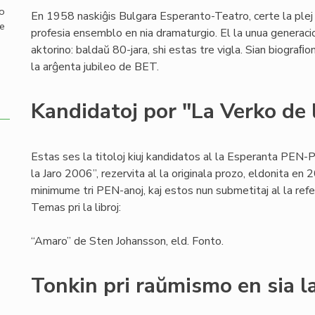
mo
En 1958 naskiĝis Bulgara Esperanto-Teatro, certe la plej
de
profesia ensemblo en nia dramaturgio. El la unua generaci
aktorino: baldaŭ 80-jara, shi estas tre vigla. Sian biograﬁo
la arĝenta jubileo de BET.
Kandidatoj por "La Verko de 
Estas ses la titoloj kiuj kandidatos al la Esperanta PEN-
la Jaro 2006”, rezervita al la originala prozo, eldonita en
minimume tri PEN-anoj, kaj estos nun submetitaj al la ref
Temas pri la libroj:
“Amaro” de Sten Johansson, eld. Fonto.
Tonkin pri raŭmismo en sia la