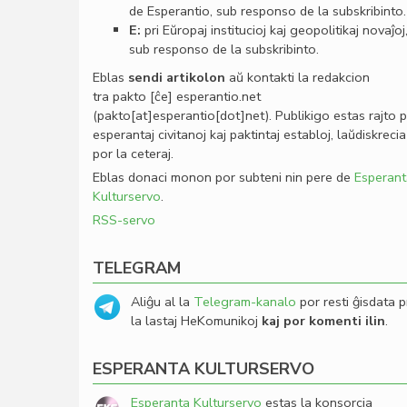
de Esperantio, sub responso de la subskribinto.
E:
pri Eŭropaj institucioj kaj geopolitikaj novaĵoj
sub responso de la subskribinto.
Eblas
sendi
artikolon
aŭ kontakti la redakcion
tra
pakto
[ĉe]
esperantio
.
net
(pakto[at]esperantio[dot]net)
. Publikigo estas rajto 
esperantaj civitanoj kaj paktintaj establoj, laŭdiskrecia
por la ceteraj.
Eblas donaci monon por subteni nin pere de
Esperant
Kulturservo
.
RSS-servo
TELEGRAM
Aliĝu al la
Telegram-kanalo
por resti ĝisdata p
la lastaj HeKomunikoj
kaj por komenti ilin
.
ESPERANTA KULTURSERVO
Esperanta Kulturservo
estas la konsorcia