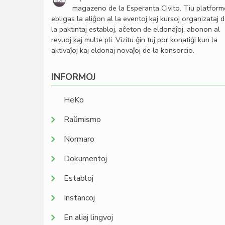
magazeno de la Esperanta Civito. Tiu platfor
ebligas la aliĝon al la eventoj kaj kursoj organizataj 
la paktintaj establoj, aĉeton de eldonaĵoj, abonon al
revuoj kaj multe pli. Vizitu ĝin tuj por konatiĝi kun la
aktivaĵoj kaj eldonaj novaĵoj de la konsorcio.
INFORMOJ
HeKo
Raŭmismo
Normaro
Dokumentoj
Establoj
Instancoj
En aliaj lingvoj