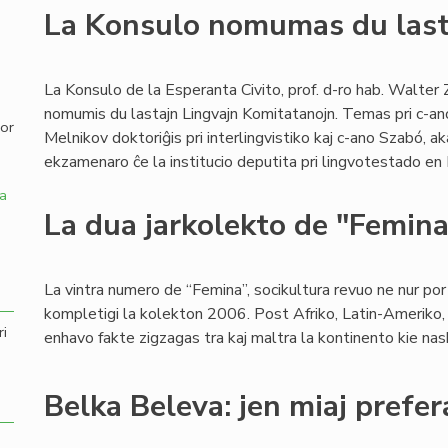
La Konsulo nomumas du last
,
La Konsulo de la Esperanta Civito, prof. d-ro hab. Walter 
nomumis du lastajn Lingvajn Komitatanojn. Temas pri c-an
por
Melnikov doktoriĝis pri interlingvistiko kaj c-ano Szabó, a
ekzamenaro ĉe la institucio deputita pri lingvotestado en
a
La dua jarkolekto de "Femin
La vintra numero de “Femina”, socikultura revuo ne nur por v
kompletigi la kolekton 2006. Post Afriko, Latin-Ameriko, 
ri
enhavo fakte zigzagas tra kaj maltra la kontinento kie naski
Belka Beleva: jen miaj prefer