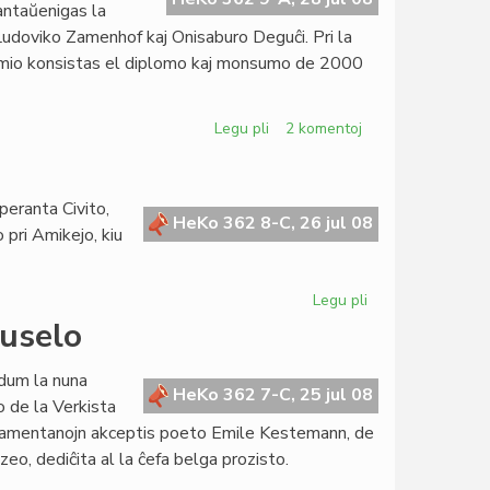
antaŭenigas la
 Ludoviko Zamenhof kaj Onisaburo Deguĉi. Pri la
remio konsistas el diplomo kaj monsumo de 2000
Legu pli
pri
2 komentoj
Premio
Deguĉi:
tibetema
eranta Civito,
protesto
HeKo 362 8-C, 26 jul 08
 pri Amikejo, kiu
Legu pli
pri
La
ruselo
Forumo
honoris
 dum la nuna
Amikejon
HeKo 362 7-C, 25 jul 08
o de la Verkista
lamentanojn akceptis poeto Emile Kestemann, de
eo, dediĉita al la ĉefa belga prozisto.