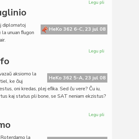
Legu pli
pri
La
glinio
Senato
bone
j diplomatoj
laboris
HeKo 362 6-C, 23 jul 08
) la unuan ﬂugon
en
ir.
Bruselo
Legu pli
pri
La
ofo
unua
pasaĝero
vazaŭ aksiomo la
de
HeKo 362 5-A, 23 jul 08
iel, ke ĉiuj
nova
estus, oni kredas, plej eﬁka. Sed ĉu vere? Ĉu iu,
fluglinio
artus kaj status pli bone, se SAT neniam ekzistus?
Legu pli
pri
Malunueco
amo
ne
estas
n Roterdamo la