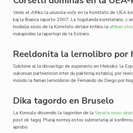
Corsetti dominas en la UEA-
Venis el Afriko la unusola voĉo en la Komitato de UEA ko
kaj la ﬁnanca raporto 2007. La togolanda komitatano, c-
hodiaŭa sesio de la Komitato detale kritikis la
afrikan st
malaprobis la raportojn de la Estraro.
Reeldonita la lernolibro por
Subtene al la disvastigo de esperanto en Meksiko, la Espe
sukcesan partnerecon inter du paktintaj establoj, por reel
mondo la faman lernolibron de Fernando de Diego por hisp
Dika tagordo en Bruselo
La Konsulo dissendis la tagordon de la
Senata sesio okaz
post ok tagoj. Pluraj normoj estos submetataj al konﬁrm
aprobo.