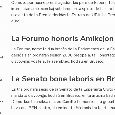
Oomoto por ĉiujare premii agadon, kiu pere de Esperanto 
aŭ
internacian amikecon kaj solidaron en la spirito de Lazaro
ricevanto de la Premio decidas la Estraro de UEA. La P
eŭroj.
La Forumo honoris Amikejon
La Forumo, nome la dua branĉo de la Parlamento de la Esp
dediĉis sian ordinaran sesion 2008 precipe al la Honortago
kaj
disvolviĝis voste al la asembleo, hodiaŭ en Bruselo.
La Senato bone laboris en B
la
La tria ordinara sesio de la Senato de la Esperanta Civito
mandato disvolviĝis hodiaŭ en Bruselo, en la artisma kadr
Domo, kun la aneksa muzeo Camille Lemonnier. La gepar
 de
la valona PEN-centro, kiu eminente ĉiĉeronis tra la eta muz
o