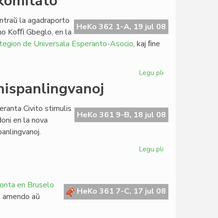
komitato
tagordo
de
ntraŭ la agadraporto
la
HeKo 362 1-A, 19 jul 08
ano Koﬃ Gbeglo, en la
Foruma
rategion de Universala Esperanto-Asocio
, kaj ﬁne
sesio
2008
Legu pli
pri
Corsetti
 hispanlingvanoj
dominas
en
ranta Civito stimulis
la
HeKo 361 9-B, 18 jul 08
doni en la nova
UEA-
anlingvanoj.
komitato
Legu pli
pri
Reeldonita
la
lernolibro
onta en Bruselo
por
HeKo 361 7-C, 17 jul 08
o, amendo aŭ
hispanlingvanoj