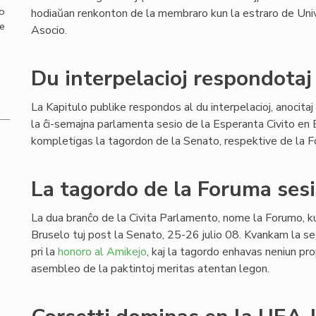
mo
hodiaŭan renkonton de la membraro kun la estraro de Uni
de
Asocio.
Du interpelacioj respondotaj
La Kapitulo publike respondos al du interpelacioj, anocit
la ĉi-semajna parlamenta sesio de la Esperanta Civito en B
kompletigas la tagordon de la Senato, respektive de la 
La tagordo de la Foruma ses
La dua branĉo de la Civita Parlamento, nome la Forumo, 
Bruselo tuj post la Senato, 25-26 julio 08. Kvankam la s
pri la
honoro al Amikejo
, kaj la tagordo enhavas neniun pr
asembleo de la paktintoj meritas atentan legon.