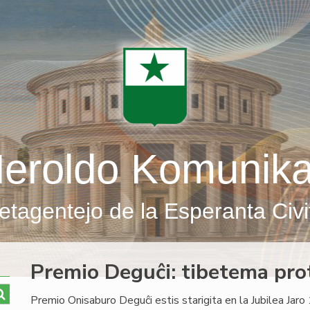
eroldo Komunik
etagentejo de la Esperanta Civi
Premio Deguĉi: tibetema pro
Premio Onisaburo Deguĉi estis starigita en la Jubilea Jar