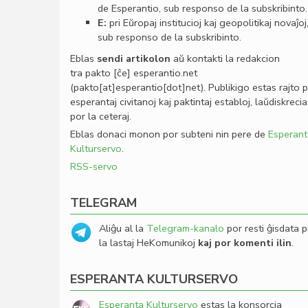
de Esperantio, sub responso de la subskribinto.
E:
pri Eŭropaj institucioj kaj geopolitikaj novaĵoj
sub responso de la subskribinto.
Eblas
sendi
artikolon
aŭ kontakti la redakcion
tra
pakto
[ĉe]
esperantio
.
net
(pakto[at]esperantio[dot]net)
. Publikigo estas rajto 
esperantaj civitanoj kaj paktintaj establoj, laŭdiskrecia
por la ceteraj.
Eblas donaci monon por subteni nin pere de
Esperant
Kulturservo
.
RSS-servo
TELEGRAM
Aliĝu al la
Telegram-kanalo
por resti ĝisdata p
la lastaj HeKomunikoj
kaj por komenti ilin
.
ESPERANTA KULTURSERVO
Esperanta Kulturservo
estas la konsorcia