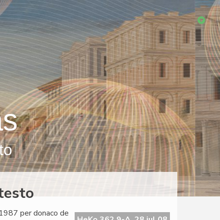
as
to
testo
o 1987 per donaco de
HeKo 362 9-A, 28 jul 08