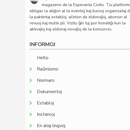
magazeno de la Esperanta Civito. Tiu platfor
ebligas la aliĝon al la eventoj kaj kursoj organizataj 
la paktintaj establoj, aĉeton de eldonaĵoj, abonon al
revuoj kaj multe pli. Vizitu ĝin tuj por konatiĝi kun la
aktivaĵoj kaj eldonaj novaĵoj de la konsorcio.
INFORMOJ
HeKo
Raŭmismo
Normaro
Dokumentoj
Establoj
Instancoj
En aliaj lingvoj