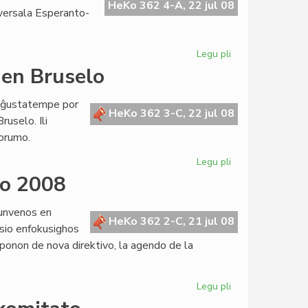
katastrofo
HeKo 362 4-A, 22 jul 08
versala Esperanto-
Legu pli
pri
Afrikaj
 en Bruselo
protestoj
en
aj ĝustatempe por
Roterdamo
HeKo 362 3-C, 22 jul 08
ruselo. Ili
Forumo.
Legu pli
pri
Du
io 2008
interpelacioj
respondotaj
kunvenos en
en
HeKo 362 2-C, 21 jul 08
esio enfokusighos
Bruselo
oponon de nova direktivo, la agendo de la
Legu pli
pri
La