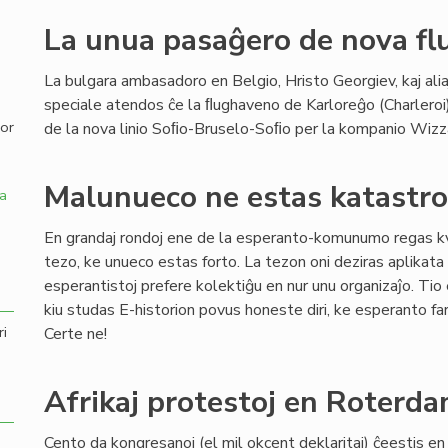
La unua pasaĝero de nova flu
,
La bulgara ambasadoro en Belgio, Hristo Georgiev, kaj alia
speciale atendos ĉe la ﬂughaveno de Karloreĝo (Charleroi
por
de la nova linio Soﬁo-Bruselo-Soﬁo per la kompanio Wizza
Malunueco ne estas katastr
a
En grandaj rondoj ene de la esperanto-komunumo regas k
tezo, ke unueco estas forto. La tezon oni deziras aplikata t
esperantistoj prefere kolektiĝu en nur unu organizaĵo. Tio 
kiu studas E-historion povus honeste diri, ke esperanto f
ri
Certe ne!
Afrikaj protestoj en Roterd
Cento da kongresanoj (el mil okcent deklaritaj) ĉeestis e