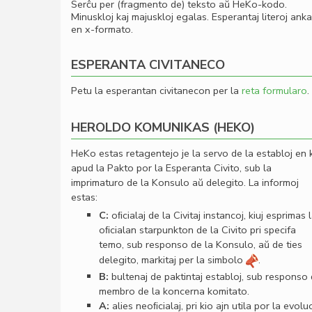
Serĉu per (fragmento de) teksto aŭ HeKo-kodo.
Minuskloj kaj majuskloj egalas. Esperantaj literoj ank
en x-formato.
ESPERANTA CIVITANECO
Petu la esperantan civitanecon per la
reta formularo
.
HEROLDO KOMUNIKAS (HEKO)
HeKo estas retagentejo je la servo de la establoj en 
apud la Pakto por la Esperanta Civito, sub la
imprimaturo de la Konsulo aŭ delegito. La informoj
estas:
C:
oﬁcialaj de la Civitaj instancoj, kiuj esprimas 
oﬁcialan starpunkton de la Civito pri specifa
temo, sub responso de la Konsulo, aŭ de ties
delegito, markitaj per la simbolo
.
B:
bultenaj de paktintaj establoj, sub responso
membro de la koncerna komitato.
A:
alies neoﬁcialaj, pri kio ajn utila por la evolu