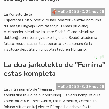
po
la
HeKo 315 9-C, 22 nov 06
se
La Konsulo de la
ele
Esperanta Civito, prof. d-ro hab. Walter Zelazny, nomumis
du lastajn Lingvajn Komitatanojn. Temas pri c-anoj
Aleksander Melnikov kaj Imre Szabó. C-ano Melnikov
doktoriĝis pri interlingvistiko kaj c-ano Szabó, akademia
fakulo, responsas pri la esperanto-ekzamenaro ĉe la
institucio deputita pri lingvotestado en Hungario.
Legu pli
pri
La
La dua jarkolekto de "Femina"
Ko
estas kompleta
no
du
las
HeKo 315 8-B, 19 nov 06
LK
La vintra numero de “Femina”,
an
socikultura revuo ne nur por virinoj, ĵus venis kompletigi la
kolekton 2006. Post Afriko, Latin-Ameriko, Oriento, la
fokuso situas en kaj ekster Eŭropo. La enhavo fakte