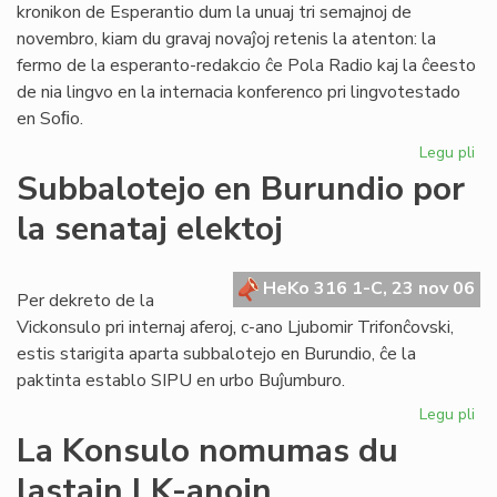
kronikon de Esperantio dum la unuaj tri semajnoj de
novembro, kiam du gravaj novaĵoj retenis la atenton: la
fermo de la esperanto-redakcio ĉe Pola Radio kaj la ĉeesto
de nia lingvo en la internacia konferenco pri lingvotestado
en Soﬁo.
Legu pli
pri
He
Subbalotejo en Burundio por
pri
la senataj elektoj
Es
en
no
HeKo 316 1-C, 23 nov 06
Per dekreto de la
Vickonsulo pri internaj aferoj, c-ano Ljubomir Trifonĉovski,
estis starigita aparta subbalotejo en Burundio, ĉe la
paktinta establo SIPU en urbo Buĵumburo.
Legu pli
pri
Su
La Konsulo nomumas du
en
lastajn LK-anojn
Bu