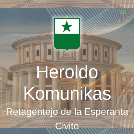
Skip
to
main
content
Heroldo
Komunikas
Retagentejo de la Esperanta
Civito