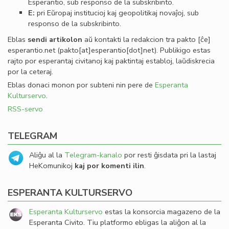
Esperantio, sub responso de la subskribinto.
E:
pri Eŭropaj institucioj kaj geopolitikaj novaĵoj, sub
responso de la subskribinto.
Eblas
sendi
artikolon
aŭ kontakti la redakcion tra
pakto
[ĉe]
esperantio
.
net
(pakto[at]esperantio[dot]net)
. Publikigo estas
rajto por esperantaj civitanoj kaj paktintaj establoj, laŭdiskrecia
por la ceteraj.
Eblas donaci monon por subteni nin pere de
Esperanta
Kulturservo
.
RSS-servo
TELEGRAM
Aliĝu al la
Telegram-kanalo
por resti ĝisdata pri la lastaj
HeKomunikoj
kaj por komenti ilin
.
ESPERANTA KULTURSERVO
Esperanta Kulturservo
estas la konsorcia magazeno de la
Esperanta Civito. Tiu platformo ebligas la aliĝon al la