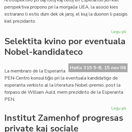
retrospektivo pri liaj roloj kaj celoj en Esperantio jen kiel
perspektiva propono pri la morgaŭa UEA, la asocio kies
estrarano li estis dum dek ok jaroj, el kiuj la duonon li pasigis
kiel prezidanto.
Legu pli
pri
To
Selektita kvino por eventuala
pri
Nobel-kandidateco
ra
en
sia
HeKo 315 5-B, 15 nov 06
las
La membraro de la Esperanta
lib
PEN-Centro konsultiĝis pri la eventuala kandidatigo de
esperanta verkisto al la literatura Nobel-premio, post la
forpaso de William Auld, mem prezidinto de la Esperanta
PEN.
Legu pli
pri
Sel
Institut Zamenhof progresas
kvi
private kaj sociale
po