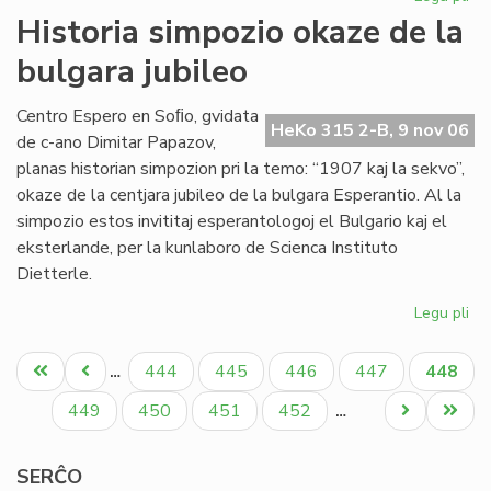
Sta
Historia simpozio okaze de la
en
bulgara jubileo
Sof
la
pr
Centro Espero en Soﬁo, gvidata
HeKo 315 2-B, 9 nov 06
de
de c-ano Dimitar Papazov,
"Kv
planas historian simpozion pri la temo: “1907 kaj la sekvo”,
okaze de la centjara jubileo de la bulgara Esperantio. Al la
simpozio estos invititaj esperantologoj el Bulgario kaj el
eksterlande, per la kunlaboro de Scienca Instituto
Dietterle.
Legu pli
pri
His
Pagination
si
Unua
Antaŭa
Paĝo
Paĝo
Paĝo
Paĝo
Aktual
444
445
446
447
448
…
ok
paĝo
paĝo
paĝo
de
Paĝo
Paĝo
Paĝo
Paĝo
Next
Last
449
450
451
452
…
la
page
page
bu
SERĈO
jub