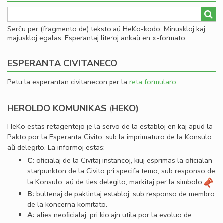
Serĉu per (fragmento de) teksto aŭ HeKo-kodo. Minuskloj kaj
majuskloj egalas. Esperantaj literoj ankaŭ en x-formato.
ESPERANTA CIVITANECO
Petu la esperantan civitanecon per la
reta formularo
.
HEROLDO KOMUNIKAS (HEKO)
HeKo estas retagentejo je la servo de la establoj en kaj apud la
Pakto por la Esperanta Civito, sub la imprimaturo de la Konsulo
aŭ delegito. La informoj estas:
C:
oﬁcialaj de la Civitaj instancoj, kiuj esprimas la oﬁcialan
starpunkton de la Civito pri specifa temo, sub responso de
la Konsulo, aŭ de ties delegito, markitaj per la simbolo
.
B:
bultenaj de paktintaj establoj, sub responso de membro
de la koncerna komitato.
A:
alies neoﬁcialaj, pri kio ajn utila por la evoluo de