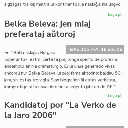
zigzagas tra kaj maltra la kontinento kie naskiĝis nia lingvo.
Legu pli
pri
La
Belka Beleva: jen miaj
du
preferataj aŭtoroj
jar
de
"F
HeKo 315 7-A, 18 nov 06
es
En 1958 naskiĝis Bulgara
ko
Esperanto-Teatro, certe la plej longa sperto de profesia
ensemblo en nia dramaturgio. El la unua generacio vivas
ankoraŭ nur Belka Beleva, la plej fama aktorino: baldaŭ 80-
jara, shi estas tre vigla. Sian biograﬁon ŝi estas verkanta,
kompletige al la unua libro pri la arĝenta jubileo de BET.
Legu pli
pri
Be
Kandidatoj por "La Verko de
Be
la Jaro 2006"
jen
mia
pre