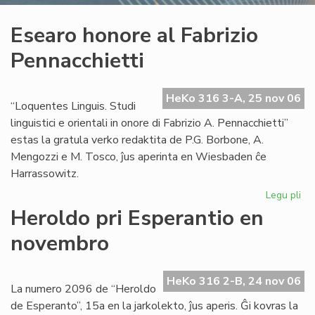
Esearo honore al Fabrizio
Pennacchietti
HeKo 316 3-A, 25 nov 06
“Loquentes Linguis. Studi
linguistici e orientali in onore di Fabrizio A. Pennacchietti”
estas la gratula verko redaktita de P.G. Borbone, A.
Mengozzi e M. Tosco, ĵus aperinta en Wiesbaden ĉe
Harrassowitz.
Legu pli
pri
Es
Heroldo pri Esperantio en
ho
novembro
al
Fab
Pen
HeKo 316 2-B, 24 nov 06
La numero 2096 de “Heroldo
de Esperanto”, 15a en la jarkolekto, ĵus aperis. Ĝi kovras la