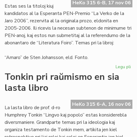
HeKo 315 6-B, 17 nov 06
aŭt
Estas ses la titoloj kiuj
kandidatos al la Esperanta PEN-Premio “La Verko de la
Jaro 2006”, rezervita al la originala prozo, eldonita en
2005-2006. Ili ricevis la necesan subtenon de minimume tri
PEN-anoj, kaj estos nun submetitaj al la referendumo de la
abonantaro de “Literatura Foiro”. Temas pri la libroj:
“Amaro” de Sten Johansson, eld. Fonto.
Legu pli
pri
Ka
Tonkin pri raŭmismo en sia
po
lasta libro
"L
Ve
de
HeKo 315 6-A, 16 nov 06
la
La lasta libro de prof. d-ro
Jar
Humphrey Tonkin “Lingvo kaj popolo” estas konsiderebla
20
diversmaniere. Grandparte temas pri la ideologia kaj
organiza testamento de Tonkin mem, artikita jen kiel