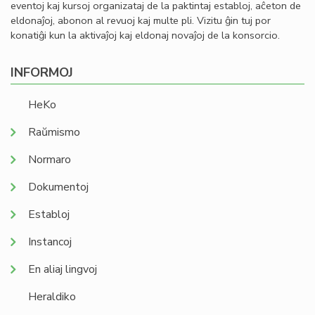
eventoj kaj kursoj organizataj de la paktintaj establoj, aĉeton de
eldonaĵoj, abonon al revuoj kaj multe pli. Vizitu ĝin tuj por
konatiĝi kun la aktivaĵoj kaj eldonaj novaĵoj de la konsorcio.
INFORMOJ
HeKo
Raŭmismo
Normaro
Dokumentoj
Establoj
Instancoj
En aliaj lingvoj
Heraldiko