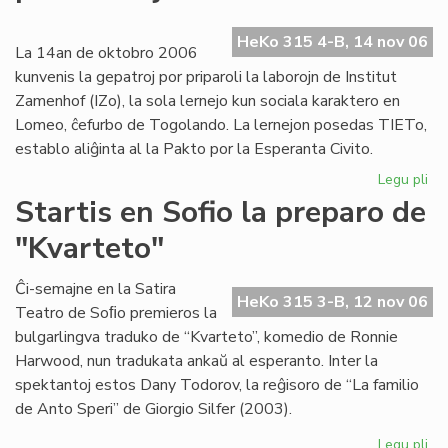
ev
No
HeKo 315 4-B, 14 nov 06
ka
La 14an de oktobro 2006
kunvenis la gepatroj por priparoli la laborojn de Institut
Zamenhof (IZo), la sola lernejo kun sociala karaktero en
Lomeo, ĉefurbo de Togolando. La lernejon posedas TIETo,
establo aliĝinta al la Pakto por la Esperanta Civito.
Legu pli
pri
Ins
Startis en Sofio la preparo de
Za
"Kvarteto"
pr
pri
kaj
Ĉi-semajne en la Satira
HeKo 315 3-B, 12 nov 06
soc
Teatro de Soﬁo premieros la
bulgarlingva traduko de “Kvarteto”, komedio de Ronnie
Harwood, nun tradukata ankaŭ al esperanto. Inter la
spektantoj estos Dany Todorov, la reĝisoro de “La familio
de Anto Speri” de Giorgio Silfer (2003).
Legu pli
pri