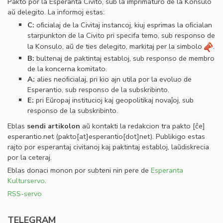
Pakto por la Esperanta Civito, sub la imprimaturo de la Konsulo
aŭ delegito. La informoj estas:
C:
oﬁcialaj de la Civitaj instancoj, kiuj esprimas la oﬁcialan
starpunkton de la Civito pri specifa temo, sub responso de
la Konsulo, aŭ de ties delegito, markitaj per la simbolo
.
B:
bultenaj de paktintaj establoj, sub responso de membro
de la koncerna komitato.
A:
alies neoﬁcialaj, pri kio ajn utila por la evoluo de
Esperantio, sub responso de la subskribinto.
E:
pri Eŭropaj institucioj kaj geopolitikaj novaĵoj, sub
responso de la subskribinto.
Eblas
sendi
artikolon
aŭ kontakti la redakcion tra
pakto
[ĉe]
esperantio
.
net
(pakto[at]esperantio[dot]net)
. Publikigo estas
rajto por esperantaj civitanoj kaj paktintaj establoj, laŭdiskrecia
por la ceteraj.
Eblas donaci monon por subteni nin pere de
Esperanta
Kulturservo
.
RSS-servo
TELEGRAM