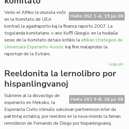
komitato
la
Fo
Venis el Afriko la unusola voĉo
HeKo 362 1-A, 19 jul 08
ses
en la Komitato de UEA
20
kontraŭ la agadraporto kaj la ﬁnanca raporto 2007. La
togolanda komitatano, c-ano Koﬃ Gbeglo, en la hodiaŭa
sesio de la Komitato detale kritikis la
afrikan strategion de
Universala Esperanto-Asocio
, kaj ﬁne malaprobis la
raportojn de la Estraro.
Legu pli
pri
Cor
Reeldonita la lernolibro por
do
hispanlingvanoj
en
la
UE
Subtene al la disvastigo de
HeKo 361 9-B, 18 jul 08
ko
esperanto en Meksiko, la
Esperanta Civito stimulis sukcesan partnerecon inter du
paktintaj establoj, por reeldoni en la nova mondo la faman
lernolibron de Fernando de Diego por hispanlingvanoj.