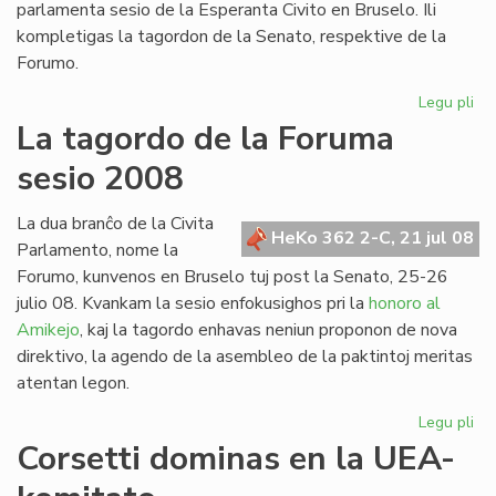
parlamenta sesio de la Esperanta Civito en Bruselo. Ili
kompletigas la tagordon de la Senato, respektive de la
Forumo.
Legu pli
pri
Du
La tagordo de la Foruma
int
sesio 2008
re
en
Br
La dua branĉo de la Civita
HeKo 362 2-C, 21 jul 08
Parlamento, nome la
Forumo, kunvenos en Bruselo tuj post la Senato, 25-26
julio 08. Kvankam la sesio enfokusighos pri la
honoro al
Amikejo
, kaj la tagordo enhavas neniun proponon de nova
direktivo, la agendo de la asembleo de la paktintoj meritas
atentan legon.
Legu pli
pri
La
Corsetti dominas en la UEA-
ta
de