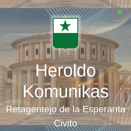
Skip
to
main
content
Heroldo
Komunikas
Retagentejo de la Esperanta
Civito