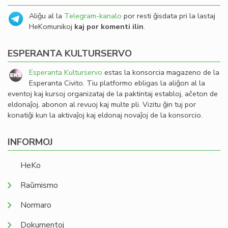
Aliĝu al la
Telegram-kanalo
por resti ĝisdata pri la lastaj
HeKomunikoj
kaj por komenti ilin
.
ESPERANTA KULTURSERVO
Esperanta Kulturservo
estas la konsorcia magazeno de la
Esperanta Civito. Tiu platformo ebligas la aliĝon al la
eventoj kaj kursoj organizataj de la paktintaj establoj, aĉeton de
eldonaĵoj, abonon al revuoj kaj multe pli. Vizitu ĝin tuj por
konatiĝi kun la aktivaĵoj kaj eldonaj novaĵoj de la konsorcio.
INFORMOJ
HeKo
Raŭmismo
Normaro
Dokumentoj