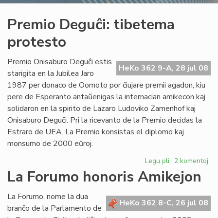
Premio Deguĉi: tibetema
protesto
Premio Onisaburo Deguĉi estis
HeKo 362 9-A, 28 jul 08
starigita en la Jubilea Jaro
1987 per donaco de Oomoto por ĉiujare premii agadon, kiu
pere de Esperanto antaŭenigas la internacian amikecon kaj
solidaron en la spirito de Lazaro Ludoviko Zamenhof kaj
Onisaburo Deguĉi. Pri la ricevanto de la Premio decidas la
Estraro de UEA. La Premio konsistas el diplomo kaj
monsumo de 2000 eŭroj.
Legu pli
pri
2 komentoj
Premio
La Forumo honoris Amikejon
Deguĉi:
tibetema
La Forumo, nome la dua
protesto
HeKo 362 8-C, 26 jul 08
branĉo de la Parlamento de