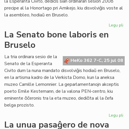
la Esperanta Civito, dediĉis sian ordinaran sesion 2008
precipe al la Honortago pri Amikejo, kiu disvolviĝis voste al
la asembleo, hodiaŭ en Bruselo.
Legu pli
pri
La
La Senato bone laboris en
Fo
Bruselo
ho
Am
La tria ordinara sesio de la
HeKo 362 7-C, 25 jul 08
Senato de la Esperanta
Civito dum la nuna mandato disvolviĝis hodiaŭ en Bruselo,
en la artisma kadro de la Verkista Domo, kun la aneksa
muzeo Camille Lemonnier. La geparlamentanojn akceptis
poeto Emile Kestemann, de la valona PEN-centro, kiu
eminente ĉiĉeronis tra la eta muzeo, dediĉita al la ĉefa
belga prozisto.
Legu pli
pri
La
La unua pasaĝero de nova
Se