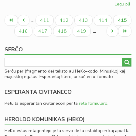
Legu pli
pri
Fin
Pagination
de
Unua
Antaŭa
Paĝo
Paĝo
Paĝo
Paĝo
Aktual
411
412
413
414
415
…
la
paĝo
paĝo
paĝo
ler
Paĝo
Paĝo
Paĝo
Paĝo
Next
Last
416
417
418
419
…
en
page
page
To
SERĈO
Serĉu per (fragmento de) teksto aŭ HeKo-kodo. Minuskloj kaj
majuskloj egalas. Esperantaj literoj ankaŭ en x-formato.
ESPERANTA CIVITANECO
Petu la esperantan civitanecon per la
reta formularo
.
HEROLDO KOMUNIKAS (HEKO)
HeKo estas retagentejo je la servo de la establoj en kaj apud la