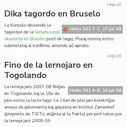
Legu pli
pri
Re
Dika tagordo en Bruselo
la
ler
La Konsulo dissendis la
po
HeKo 361 7-C, 17 jul 08
tagordon de la
Senata sesio
his
okazonta en Bruselo
post ok tagoj. Pluraj normoj estos
submetataj al konﬁrmo, amendo aŭ aprobo.
Legu pli
pri
Di
Fino de la lernojaro en
ta
Togolando
en
Br
La lerneja jaro 2007-08 ﬁniĝas
HeKo 361 6-B, 16 jul 08
en Togolando, kaj la 18a de
julio estos la lasta tago. La 14an de julio jam kolektiĝas
amaso da gelernantoj kaj gepatroj en Institut Zamenhof
(proprieto de TIETo, aliĝinta al la Pakto) por peti lokon por
la lerneja jaro 2008-09.