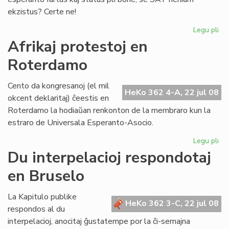
ekzistus? Certe ne!
Legu pli
pri
Ma
Afrikaj protestoj en
ne
Roterdamo
es
kat
Cento da kongresanoj (el mil
HeKo 362 4-A, 22 jul 08
okcent deklaritaj) ĉeestis en
Roterdamo la hodiaŭan renkonton de la membraro kun la
estraro de Universala Esperanto-Asocio.
Legu pli
pri
Afr
Du interpelacioj respondotaj
pro
en Bruselo
en
Ro
La Kapitulo publike
HeKo 362 3-C, 22 jul 08
respondos al du
interpelacioj, anocitaj ĝustatempe por la ĉi-semajna