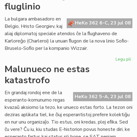
fluglinio
bo
lab
en
La bulgara ambasadoro en
HeKo 362 6-C, 23 jul 08
Br
Belgio, Hristo Georgiev, kaj
aliaj diplomatoj speciale atendos ĉe la ﬂughaveno de
Karloreĝo (Charleroi) la unuan ﬂugon de la nova linio Soﬁo-
Bruselo-Soﬁo per la kompanio Wizzair.
Legu pli
pri
La
Malunueco ne estas
un
katastrofo
pa
de
no
En grandaj rondoj ene de la
HeKo 362 5-A, 23 jul 08
flu
esperanto-komunumo regas
kvazaŭ aksiomo la tezo, ke unueco estas forto. La tezon oni
deziras aplikata tiel, ke ĉiuj esperantistoj prefere kolektiĝu
en nur unu organizaĵo. Tio estus, oni kredas, plej eﬁka. Sed
ĉu vere? Ĉu iu, kiu studas E-historion povus honeste diri, ke
esperanto fartus kaj status pli bone, se SAT neniam