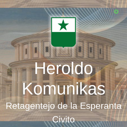
Skip
to
main
content
Heroldo
Komunikas
Retagentejo de la Esperanta
Civito