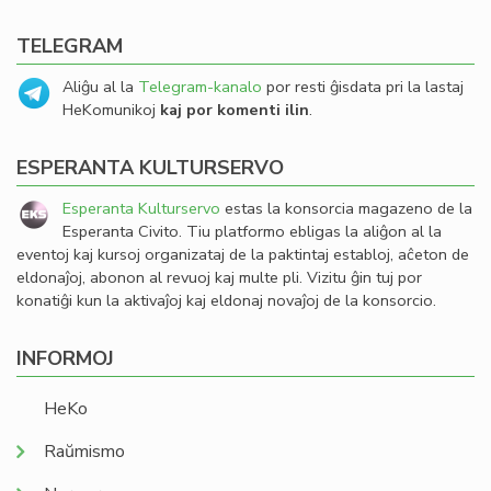
TELEGRAM
Aliĝu al la
Telegram-kanalo
por resti ĝisdata pri la lastaj
HeKomunikoj
kaj por komenti ilin
.
ESPERANTA KULTURSERVO
Esperanta Kulturservo
estas la konsorcia magazeno de la
Esperanta Civito. Tiu platformo ebligas la aliĝon al la
eventoj kaj kursoj organizataj de la paktintaj establoj, aĉeton de
eldonaĵoj, abonon al revuoj kaj multe pli. Vizitu ĝin tuj por
konatiĝi kun la aktivaĵoj kaj eldonaj novaĵoj de la konsorcio.
INFORMOJ
HeKo
Raŭmismo