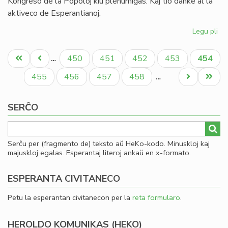
Kongreso de la Popoloj kiu plenumiĝas. Kaj tio danke al la
aktiveco de Esperantianoj.
Legu pli
pri
In
Pagination
de
Unua
Antaŭa
Paĝo
Paĝo
Paĝo
Paĝo
Aktual
450
451
452
453
454
…
la
paĝo
paĝo
paĝo
So
Paĝo
Paĝo
Paĝo
Paĝo
Next
Last
455
456
457
458
…
Uni
page
page
pri
SERĈO
Mo
Serĉu per (fragmento de) teksto aŭ HeKo-kodo. Minuskloj kaj
majuskloj egalas. Esperantaj literoj ankaŭ en x-formato.
ESPERANTA CIVITANECO
Petu la esperantan civitanecon per la
reta formularo
.
HEROLDO KOMUNIKAS (HEKO)