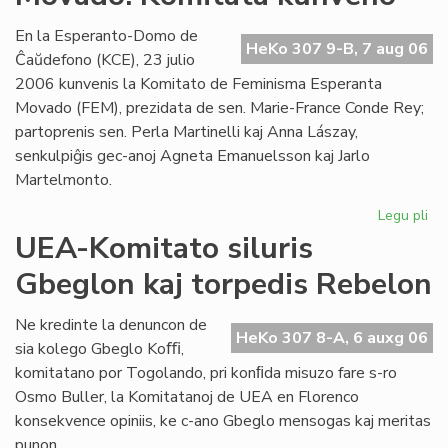
Es
se
En la Esperanto-Domo de
HeKo 307 9-B, 7 aug 06
Ĉaŭdefono (KCE), 23 julio
2006 kunvenis la Komitato de Feminisma Esperanta
Movado (FEM), prezidata de sen. Marie-France Conde Rey;
partoprenis sen. Perla Martinelli kaj Anna Lászay,
senkulpiĝis gec-anoj Agneta Emanuelsson kaj Jarlo
Martelmonto.
Legu pli
pri
Fe
UEA-Komitato siluris
Es
Gbeglon kaj torpedis Rebelon
Mo
Ko
ku
Ne kredinte la denuncon de
HeKo 307 8-A, 6 auxg 06
sia kolego Gbeglo Koﬃ,
komitatano por Togolando, pri konﬁda misuzo fare s-ro
Osmo Buller, la Komitatanoj de UEA en Florenco
konsekvence opiniis, ke c-ano Gbeglo mensogas kaj meritas
punon.