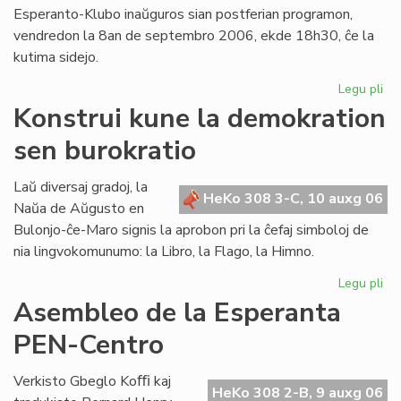
Esperanto-Klubo inaŭguros sian postferian programon,
vendredon la 8an de septembro 2006, ekde 18h30, ĉe la
kutima sidejo.
Legu pli
pri
Gio
Konstrui kune la demokration
Sil
sen burokratio
pr
en
Lo
Laŭ diversaj gradoj, la
HeKo 308 3-C, 10 auxg 06
Naŭa de Aŭgusto en
Bulonjo-ĉe-Maro signis la aprobon pri la ĉefaj simboloj de
nia lingvokomunumo: la Libro, la Flago, la Himno.
Legu pli
pri
Kon
Asembleo de la Esperanta
ku
PEN-Centro
la
de
se
Verkisto Gbeglo Koﬃ kaj
HeKo 308 2-B, 9 auxg 06
bur