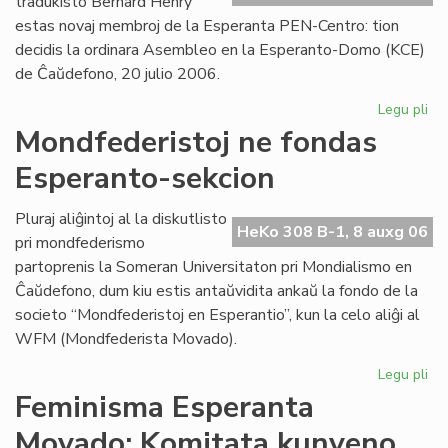
tradukisto Bernard Henry
estas novaj membroj de la Esperanta PEN-Centro: tion
decidis la ordinara Asembleo en la Esperanto-Domo (KCE)
de Ĉaŭdefono, 20 julio 2006.
Legu pli
pri
As
Mondfederistoj ne fondas
de
Esperanto-sekcion
la
Es
PE
Pluraj aliĝintoj al la diskutlisto
HeKo 308 B-1, 8 auxg 06
Ce
pri mondfederismo
partoprenis la Someran Universitaton pri Mondialismo en
Ĉaŭdefono, dum kiu estis antaŭvidita ankaŭ la fondo de la
societo “Mondfederistoj en Esperantio”, kun la celo aliĝi al
WFM (Mondfederista Movado).
Legu pli
pri
Mo
Feminisma Esperanta
ne
Movado: Komitata kunveno
fo