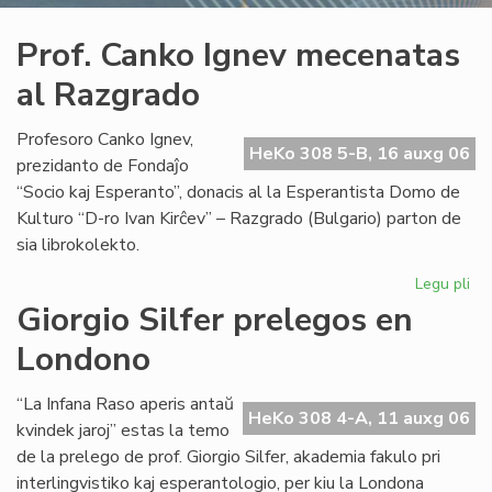
Prof. Canko Ignev mecenatas
al Razgrado
Profesoro Canko Ignev,
HeKo 308 5-B, 16 auxg 06
prezidanto de Fondaĵo
“Socio kaj Esperanto”, donacis al la Esperantista Domo de
Kulturo “D-ro Ivan Kirĉev” – Razgrado (Bulgario) parton de
sia librokolekto.
Legu pli
pri
Pro
Giorgio Silfer prelegos en
Ca
Londono
Ig
me
al
“La Infana Raso aperis antaŭ
HeKo 308 4-A, 11 auxg 06
Ra
kvindek jaroj” estas la temo
de la prelego de prof. Giorgio Silfer, akademia fakulo pri
interlingvistiko kaj esperantologio, per kiu la Londona