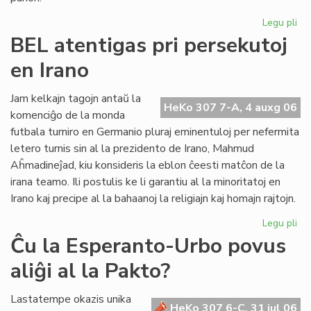
Legu pli
pri
UE
BEL atentigas pri persekutoj
Ko
en Irano
sil
Gb
kaj
Jam kelkajn tagojn antaŭ la
HeKo 307 7-A, 4 auxg 06
tor
komenciĝo de la monda
Re
futbala turniro en Germanio pluraj eminentuloj per nefermita
letero turnis sin al la prezidento de Irano, Mahmud
Aĥmadineĵad, kiu konsideris la eblon ĉeesti matĉon de la
irana teamo. Ili postulis ke li garantiu al la minoritatoj en
Irano kaj precipe al la bahaanoj la religiajn kaj homajn rajtojn.
Legu pli
pri
BE
Ĉu la Esperanto-Urbo povus
ate
aliĝi al la Pakto?
pri
pe
en
Lastatempe okazis unika
HeKo 307 6-C, 31 jul 06
Ira