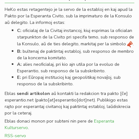
HeKo estas retagentejo je la servo de la establoj en kaj apud la
Pakto por la Esperanta Civito, sub la imprimaturo de la Konsulo
aŭ delegito. La informoj estas:
C:
oﬁcialaj de la Civitaj instancoj, kiuj esprimas la oﬁcialan
starpunkton de la Civito pri specifa temo, sub responso de
la Konsulo, aŭ de ties delegito, markitaj per la simbolo
.
B:
bultenaj de paktintaj establoj, sub responso de membro
de la koncerna komitato.
A:
alies neoﬁcialaj, pri kio ajn utila por la evoluo de
Esperantio, sub responso de la subskribinto.
E:
pri Eŭropaj institucioj kaj geopolitikaj novaĵoj, sub
responso de la subskribinto.
Eblas
sendi
artikolon
aŭ kontakti la redakcion tra
pakto
[ĉe]
esperantio
.
net
(pakto[at]esperantio[dot]net)
. Publikigo estas
rajto por esperantaj civitanoj kaj paktintaj establoj, laŭdiskrecia
por la ceteraj.
Eblas donaci monon por subteni nin pere de
Esperanta
Kulturservo
.
RSS-servo