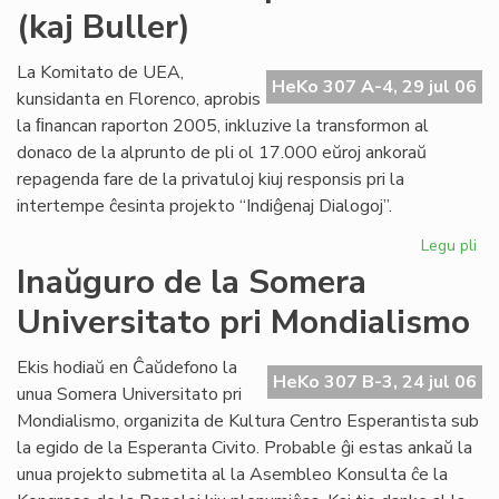
(kaj Buller)
Civ
sol
la
La Komitato de UEA,
HeKo 307 A-4, 29 jul 06
de
kunsidanta en Florenco, aprobis
pri
la ﬁnancan raporton 2005, inkluzive la transformon al
ne
donaco de la alprunto de pli ol 17.000 eŭroj ankoraŭ
repagenda fare de la privatuloj kiuj responsis pri la
intertempe ĉesinta projekto “Indiĝenaj Dialogoj”.
Legu pli
pri
Mo
Inaŭguro de la Somera
ab
Universitato pri Mondialismo
po
Cor
(ka
Ekis hodiaŭ en Ĉaŭdefono la
HeKo 307 B-3, 24 jul 06
Bul
unua Somera Universitato pri
Mondialismo, organizita de Kultura Centro Esperantista sub
la egido de la Esperanta Civito. Probable ĝi estas ankaŭ la
unua projekto submetita al la Asembleo Konsulta ĉe la