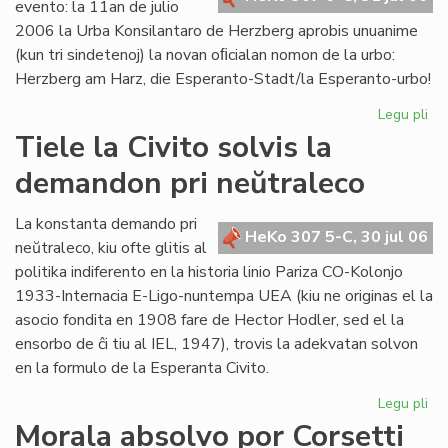
evento: la 11an de julio
2006 la Urba Konsilantaro de Herzberg aprobis unuanime
(kun tri sindetenoj) la novan oﬁcialan nomon de la urbo:
Herzberg am Harz, die Esperanto-Stadt/la Esperanto-urbo!
Legu pli
pri
Ĉu
Tiele la Civito solvis la
la
demandon pri neŭtraleco
Es
Ur
po
La konstanta demando pri
HeKo 307 5-C, 30 jul 06
ali
neŭtraleco, kiu ofte glitis al
al
politika indiferento en la historia linio Pariza CO-Kolonjo
la
1933-Internacia E-Ligo-nuntempa UEA (kiu ne originas el la
Pa
asocio fondita en 1908 fare de Hector Hodler, sed el la
ensorbo de ĉi tiu al IEL, 1947), trovis la adekvatan solvon
en la formulo de la Esperanta Civito.
Legu pli
pri
Tie
Morala absolvo por Corsetti
la