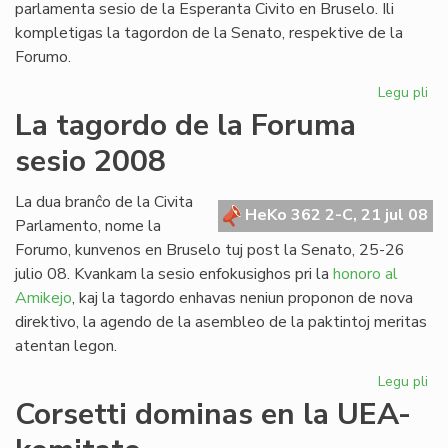
parlamenta sesio de la Esperanta Civito en Bruselo. Ili
kompletigas la tagordon de la Senato, respektive de la
Forumo.
Legu pli
pri
Du
La tagordo de la Foruma
int
sesio 2008
re
en
Br
La dua branĉo de la Civita
HeKo 362 2-C, 21 jul 08
Parlamento, nome la
Forumo, kunvenos en Bruselo tuj post la Senato, 25-26
julio 08. Kvankam la sesio enfokusighos pri la
honoro al
Amikejo
, kaj la tagordo enhavas neniun proponon de nova
direktivo, la agendo de la asembleo de la paktintoj meritas
atentan legon.
Legu pli
pri
La
Corsetti dominas en la UEA-
ta
de