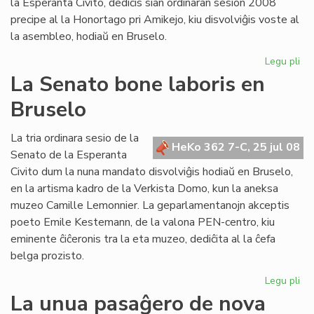
la Esperanta Civito, dediĉis sian ordinaran sesion 2008
precipe al la Honortago pri Amikejo, kiu disvolviĝis voste al
la asembleo, hodiaŭ en Bruselo.
Legu pli
pri
La
La Senato bone laboris en
Fo
Bruselo
ho
Am
La tria ordinara sesio de la
HeKo 362 7-C, 25 jul 08
Senato de la Esperanta
Civito dum la nuna mandato disvolviĝis hodiaŭ en Bruselo,
en la artisma kadro de la Verkista Domo, kun la aneksa
muzeo Camille Lemonnier. La geparlamentanojn akceptis
poeto Emile Kestemann, de la valona PEN-centro, kiu
eminente ĉiĉeronis tra la eta muzeo, dediĉita al la ĉefa
belga prozisto.
Legu pli
pri
La
La unua pasaĝero de nova
Se