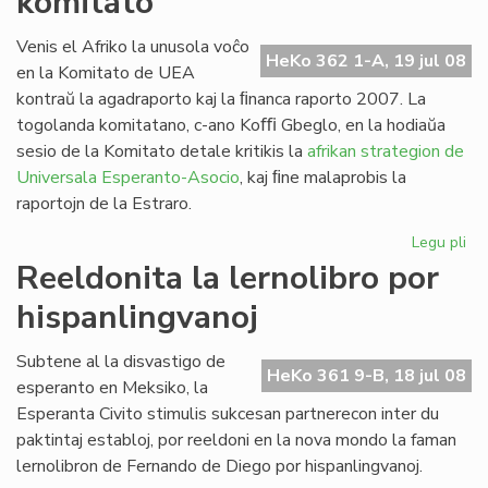
komitato
la
Fo
Venis el Afriko la unusola voĉo
HeKo 362 1-A, 19 jul 08
ses
en la Komitato de UEA
20
kontraŭ la agadraporto kaj la ﬁnanca raporto 2007. La
togolanda komitatano, c-ano Koﬃ Gbeglo, en la hodiaŭa
sesio de la Komitato detale kritikis la
afrikan strategion de
Universala Esperanto-Asocio
, kaj ﬁne malaprobis la
raportojn de la Estraro.
Legu pli
pri
Cor
Reeldonita la lernolibro por
do
hispanlingvanoj
en
la
UE
Subtene al la disvastigo de
HeKo 361 9-B, 18 jul 08
ko
esperanto en Meksiko, la
Esperanta Civito stimulis sukcesan partnerecon inter du
paktintaj establoj, por reeldoni en la nova mondo la faman
lernolibron de Fernando de Diego por hispanlingvanoj.