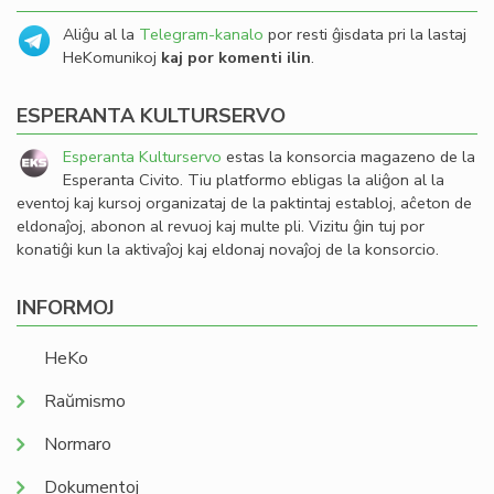
Aliĝu al la
Telegram-kanalo
por resti ĝisdata pri la lastaj
HeKomunikoj
kaj por komenti ilin
.
ESPERANTA KULTURSERVO
Esperanta Kulturservo
estas la konsorcia magazeno de la
Esperanta Civito. Tiu platformo ebligas la aliĝon al la
eventoj kaj kursoj organizataj de la paktintaj establoj, aĉeton de
eldonaĵoj, abonon al revuoj kaj multe pli. Vizitu ĝin tuj por
konatiĝi kun la aktivaĵoj kaj eldonaj novaĵoj de la konsorcio.
INFORMOJ
HeKo
Raŭmismo
Normaro
Dokumentoj