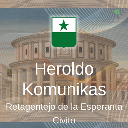
Skip
to
main
content
Heroldo
Komunikas
Retagentejo de la Esperanta
Civito