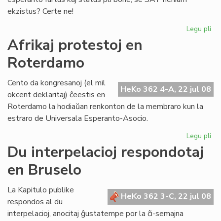
ekzistus? Certe ne!
Legu pli
pri
Ma
Afrikaj protestoj en
ne
Roterdamo
es
kat
Cento da kongresanoj (el mil
HeKo 362 4-A, 22 jul 08
okcent deklaritaj) ĉeestis en
Roterdamo la hodiaŭan renkonton de la membraro kun la
estraro de Universala Esperanto-Asocio.
Legu pli
pri
Afr
Du interpelacioj respondotaj
pro
en Bruselo
en
Ro
La Kapitulo publike
HeKo 362 3-C, 22 jul 08
respondos al du
interpelacioj, anocitaj ĝustatempe por la ĉi-semajna