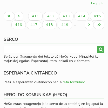
Legu pli
pri
Fin
Pagination
de
Unua
Antaŭa
Paĝo
Paĝo
Paĝo
Paĝo
Aktual
411
412
413
414
415
…
la
paĝo
paĝo
paĝo
ler
Paĝo
Paĝo
Paĝo
Paĝo
Next
Last
416
417
418
419
…
en
page
page
To
SERĈO
Serĉu per (fragmento de) teksto aŭ HeKo-kodo. Minuskloj kaj
majuskloj egalas. Esperantaj literoj ankaŭ en x-formato.
ESPERANTA CIVITANECO
Petu la esperantan civitanecon per la
reta formularo
.
HEROLDO KOMUNIKAS (HEKO)
HeKo estas retagentejo je la servo de la establoj en kaj apud la