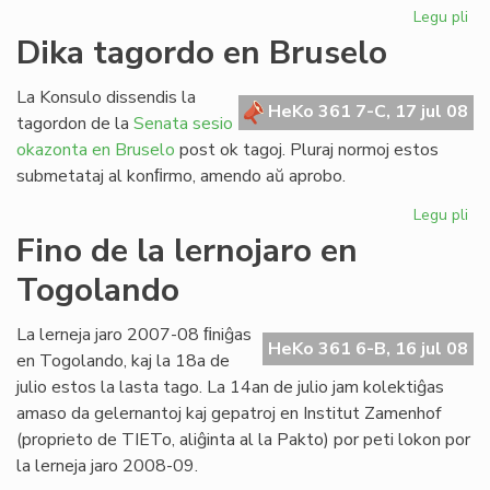
Legu pli
pri
Re
Dika tagordo en Bruselo
la
ler
La Konsulo dissendis la
po
HeKo 361 7-C, 17 jul 08
tagordon de la
Senata sesio
his
okazonta en Bruselo
post ok tagoj. Pluraj normoj estos
submetataj al konﬁrmo, amendo aŭ aprobo.
Legu pli
pri
Di
Fino de la lernojaro en
ta
Togolando
en
Br
La lerneja jaro 2007-08 ﬁniĝas
HeKo 361 6-B, 16 jul 08
en Togolando, kaj la 18a de
julio estos la lasta tago. La 14an de julio jam kolektiĝas
amaso da gelernantoj kaj gepatroj en Institut Zamenhof
(proprieto de TIETo, aliĝinta al la Pakto) por peti lokon por
la lerneja jaro 2008-09.