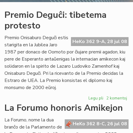
Premio Deguĉi: tibetema
protesto
Premio Onisaburo Deguĉi estis
HeKo 362 9-A, 28 jul 08
starigita en la Jubilea Jaro
1987 per donaco de Oomoto por ĉiujare premii agadon, kiu
pere de Esperanto antaŭenigas la internacian amikecon kaj
solidaron en la spirito de Lazaro Ludoviko Zamenhof kaj
Onisaburo Deguĉi. Pri la ricevanto de la Premio decidas la
Estraro de UEA. La Premio konsistas el diplomo kaj
monsumo de 2000 eŭroj.
Legu pli
pri
2 komentoj
Premio
La Forumo honoris Amikejon
Deguĉi:
tibetema
La Forumo, nome la dua
protesto
HeKo 362 8-C, 26 jul 08
branĉo de la Parlamento de