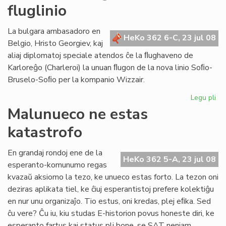
fluglinio
bo
lab
en
La bulgara ambasadoro en
HeKo 362 6-C, 23 jul 08
Br
Belgio, Hristo Georgiev, kaj
aliaj diplomatoj speciale atendos ĉe la ﬂughaveno de
Karloreĝo (Charleroi) la unuan ﬂugon de la nova linio Soﬁo-
Bruselo-Soﬁo per la kompanio Wizzair.
Legu pli
pri
La
Malunueco ne estas
un
katastrofo
pa
de
no
En grandaj rondoj ene de la
HeKo 362 5-A, 23 jul 08
flu
esperanto-komunumo regas
kvazaŭ aksiomo la tezo, ke unueco estas forto. La tezon oni
deziras aplikata tiel, ke ĉiuj esperantistoj prefere kolektiĝu
en nur unu organizaĵo. Tio estus, oni kredas, plej eﬁka. Sed
ĉu vere? Ĉu iu, kiu studas E-historion povus honeste diri, ke
esperanto fartus kaj status pli bone, se SAT neniam