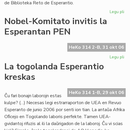
de Biblioteka Reto de Esperantio.
Legu pli
pri
Bib
Nobel-Komitato invitis la
Ret
Esperantan PEN
pr
la
dir
HeKo 314 2-B, 31 okt 06
Legu pli
pri
No
La togolanda Esperantio
Ko
kreskas
inv
la
Es
HeKo 314 1-B, 29 okt 06
PE
Ĉu fari bonajn laborojn estas
kulpe? (…) Necesas legi estrarraporton de UEA en Revuo
Esperanto de junio 2006 por senti ion tian. La antaŭa Afrika
Oﬁcejo en Togolando laboris perfekte. Tamen UEA-
gvidantoj rifuzis al ili la daŭrigadon de la laboroj. Ĉu vi scias