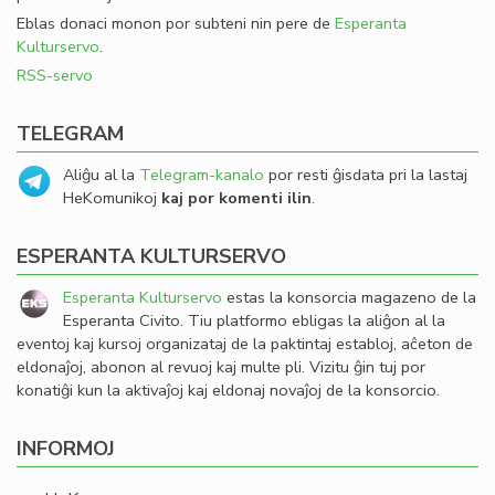
Eblas donaci monon por subteni nin pere de
Esperanta
Kulturservo
.
RSS-servo
TELEGRAM
Aliĝu al la
Telegram-kanalo
por resti ĝisdata pri la lastaj
HeKomunikoj
kaj por komenti ilin
.
ESPERANTA KULTURSERVO
Esperanta Kulturservo
estas la konsorcia magazeno de la
Esperanta Civito. Tiu platformo ebligas la aliĝon al la
eventoj kaj kursoj organizataj de la paktintaj establoj, aĉeton de
eldonaĵoj, abonon al revuoj kaj multe pli. Vizitu ĝin tuj por
konatiĝi kun la aktivaĵoj kaj eldonaj novaĵoj de la konsorcio.
INFORMOJ