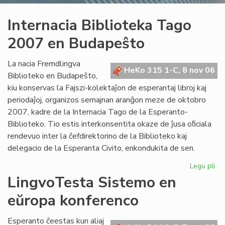
Internacia Biblioteka Tago
2007 en Budapeŝto
La nacia Fremdlingva
HeKo 315 1-C, 8 nov 06
Biblioteko en Budapeŝto,
kiu konservas la Fajszi-kolektaĵon de esperantaj libroj kaj
periodaĵoj, organizos semajnan aranĝon meze de oktobro
2007, kadre de la Internacia Tago de la Esperanto-
Biblioteko. Tio estis interkonsentita okaze de ĵusa oﬁciala
rendevuo inter la ĉefdirektorino de la Biblioteko kaj
delegacio de la Esperanta Civito, enkondukita de sen.
Legu pli
pri
Int
LingvoTesta Sistemo en
Bib
eŭropa konferenco
Ta
20
en
Esperanto ĉeestas kun aliaj