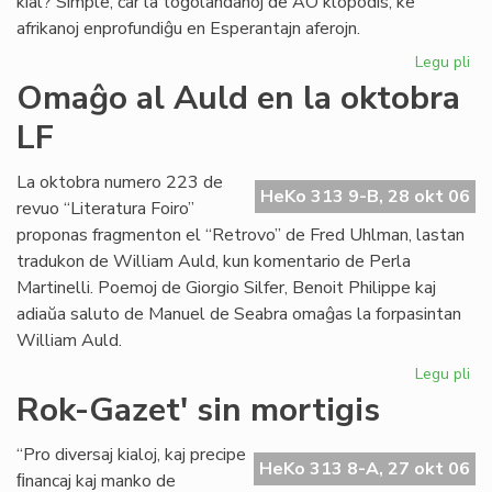
kial? Simple, ĉar la togolandanoj de AO klopodis, ke
afrikanoj enprofundiĝu en Esperantajn aferojn.
Legu pli
pri
La
Omaĝo al Auld en la oktobra
to
LF
Es
kr
La oktobra numero 223 de
HeKo 313 9-B, 28 okt 06
revuo “Literatura Foiro”
proponas fragmenton el “Retrovo” de Fred Uhlman, lastan
tradukon de William Auld, kun komentario de Perla
Martinelli. Poemoj de Giorgio Silfer, Benoit Philippe kaj
adiaŭa saluto de Manuel de Seabra omaĝas la forpasintan
William Auld.
Legu pli
pri
Om
Rok-Gazet' sin mortigis
al
Au
“Pro diversaj kialoj, kaj precipe
en
HeKo 313 8-A, 27 okt 06
ﬁnancaj kaj manko de
la