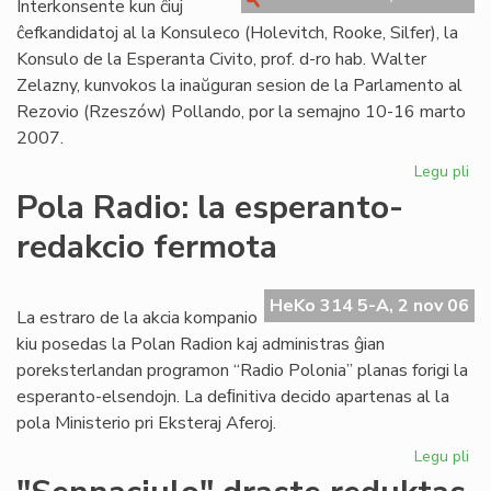
Interkonsente kun ĉiuj
"K
ĉefkandidatoj al la Konsuleco (Holevitch, Rooke, Silfer), la
Konsulo de la Esperanta Civito, prof. d-ro hab. Walter
Zelazny, kunvokos la inaŭguran sesion de la Parlamento al
Rezovio (Rzeszów) Pollando, por la semajno 10-16 marto
2007.
Legu pli
pri
En
Pola Radio: la esperanto-
Po
redakcio fermota
la
in
ses
HeKo 314 5-A, 2 nov 06
de
La estraro de la akcia kompanio
la
kiu posedas la Polan Radion kaj administras ĝian
Pa
poreksterlandan programon “Radio Polonia” planas forigi la
esperanto-elsendojn. La deﬁnitiva decido apartenas al la
pola Ministerio pri Eksteraj Aferoj.
Legu pli
pri
Po