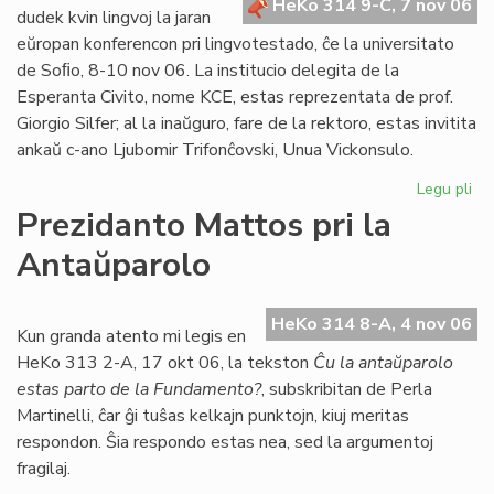
HeKo 314 9-C, 7 nov 06
Bu
dudek kvin lingvoj la jaran
eŭropan konferencon pri lingvotestado, ĉe la universitato
de Soﬁo, 8-10 nov 06. La institucio delegita de la
Esperanta Civito, nome KCE, estas reprezentata de prof.
Giorgio Silfer; al la inaŭguro, fare de la rektoro, estas invitita
ankaŭ c-ano Ljubomir Trifonĉovski, Unua Vickonsulo.
Legu pli
pri
Li
Prezidanto Mattos pri la
Si
Antaŭparolo
en
eŭ
ko
HeKo 314 8-A, 4 nov 06
Kun granda atento mi legis en
HeKo 313 2-A, 17 okt 06, la tekston
Ĉu la antaŭparolo
estas parto de la Fundamento?
, subskribitan de Perla
Martinelli, ĉar ĝi tuŝas kelkajn punktojn, kiuj meritas
respondon. Ŝia respondo estas nea, sed la argumentoj
fragilaj.