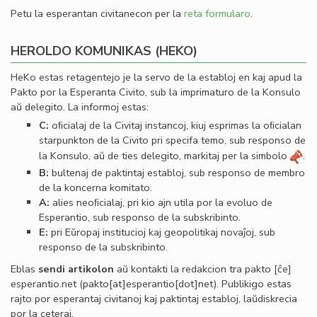
Petu la esperantan civitanecon per la
reta formularo
.
HEROLDO KOMUNIKAS (HEKO)
HeKo estas retagentejo je la servo de la establoj en kaj apud la
Pakto por la Esperanta Civito, sub la imprimaturo de la Konsulo
aŭ delegito. La informoj estas:
C:
oﬁcialaj de la Civitaj instancoj, kiuj esprimas la oﬁcialan
starpunkton de la Civito pri specifa temo, sub responso de
la Konsulo, aŭ de ties delegito, markitaj per la simbolo
.
B:
bultenaj de paktintaj establoj, sub responso de membro
de la koncerna komitato.
A:
alies neoﬁcialaj, pri kio ajn utila por la evoluo de
Esperantio, sub responso de la subskribinto.
E:
pri Eŭropaj institucioj kaj geopolitikaj novaĵoj, sub
responso de la subskribinto.
Eblas
sendi
artikolon
aŭ kontakti la redakcion tra
pakto
[ĉe]
esperantio
.
net
(pakto[at]esperantio[dot]net)
. Publikigo estas
rajto por esperantaj civitanoj kaj paktintaj establoj, laŭdiskrecia
por la ceteraj.