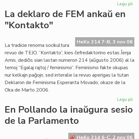
Legu pli
pri
Pr
La deklaro de FEM ankaŭ en
Ma
"Kontakto"
pri
la
An
HeKo 314 7-B, 3 nov 06
La tradicie renoma socikultura
revuo de TEJO, “Kontakto”, kies ĉefredaktorino estas Ĵenja
Amis, dediĉis sian lastan numeron 214 (aŭgusto 2006) al la
temoj “Egalaj rajtoj / feminismo”. Feminismo fakte okupas
nur kelkajn paĝojn, sed interalie la revuo aperigas la tutan
Deklaron de Feminisma Esperanta Movado, okaze de la
Oka de Marto 2006.
Legu pli
pri
La
En Pollando la inaŭgura sesio
de
de la Parlamento
de
FE
an
HeKo 314 6-C, 2 nov 06
en