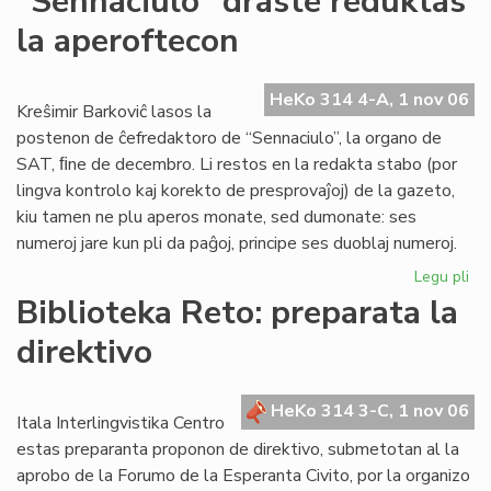
"Sennaciulo" draste reduktas
Rad
la aperoftecon
la
es
re
HeKo 314 4-A, 1 nov 06
fe
Kreŝimir Barkoviĉ lasos la
postenon de ĉefredaktoro de “Sennaciulo”, la organo de
SAT, ﬁne de decembro. Li restos en la redakta stabo (por
lingva kontrolo kaj korekto de presprovaĵoj) de la gazeto,
kiu tamen ne plu aperos monate, sed dumonate: ses
numeroj jare kun pli da paĝoj, principe ses duoblaj numeroj.
Legu pli
pri
"S
Biblioteka Reto: preparata la
dr
direktivo
re
la
ap
HeKo 314 3-C, 1 nov 06
Itala Interlingvistika Centro
estas preparanta proponon de direktivo, submetotan al la
aprobo de la Forumo de la Esperanta Civito, por la organizo