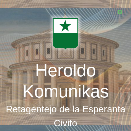
Skip
to
main
content
Heroldo
Komunikas
Retagentejo de la Esperanta
Civito