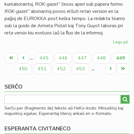
kunlaborantoj,
ROK-gazet”
ĉesos aperi sub papera formo.
ok
ROK-gazet”
abonantoj povos elŝuti retan version en la
LF
paĝoj de EUROKKA post kelka tempo. La redakta teamo
sub la gvido de Armela Piolat kaj Tony Guyot laboras pri
reta versio kiu evoluos laŭ la ﬂuo de la informoj.
Legu pli
pri
Ro
Pagination
Ga
Unua
Antaŭa
Paĝo
Paĝo
Paĝo
Paĝo
Aktual
445
446
447
448
449
…
sin
paĝo
paĝo
paĝo
mor
Paĝo
Paĝo
Paĝo
Paĝo
Next
Last
450
451
452
453
…
page
page
SERĈO
Serĉu per (fragmento de) teksto aŭ HeKo-kodo. Minuskloj kaj
majuskloj egalas. Esperantaj literoj ankaŭ en x-formato.
ESPERANTA CIVITANECO