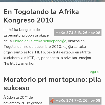
En Togolando la Afrika
Kongreso 2010
La Afrika Kongreso de
HeKo 374 8-B, 26 nov 08
Esperanto, proponita okaze
de la
jubileo de la afrika sendependiĝo
, okazos en
Togolando ﬁne de decembro 2010, kaj ĝia surloka
organizanto estos TIETo, paktinta establo en strikta
kunlaboro kun KCE, kaj posedanta la privatan lernejon
“Institut Zamenhof”.
Legu pli
pri
En
Moratorio pri mortopuno: plia
To
sukceso
la
Afr
Ko
an
Ĵaŭdon la 20
de
HeKo 374 7-C, 26 nov 08
20
novembro 2008 granda