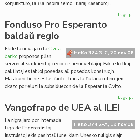
konjunkturo, laŭ la inspira temo “Karaj Kasandroj”.
Legu pli
pri
Fes
Fonduso Pro Esperanto
Ex
baldaŭ regio
Bo
kaj
Es
Ekde la nova jaro la
Civita
HeKo 374 3-C, 20 nov 08
PE
banko
proponos plian
servon al siaj klientoj: regio de nemoveblaĵoj. Fakte kelkaj
paktintaj establoj posedas aŭ posedos konstruojn.
Mastrumi ilin ne estas facile, trans la ĉiutaga rutino: jen
okazo por eluzi la subsiduecon de la Esperanta Civito.
Legu pli
pri
Fo
Vangofrapo de UEA al ILEI
Pr
Es
La nigra jaro por Internacia
ba
HeKo 374 2-A, 19 nov 08
Ligo de Esperantistaj
reg
Instruistoj ekis pasintaŭtune, kiam Unesko nuligis siajn