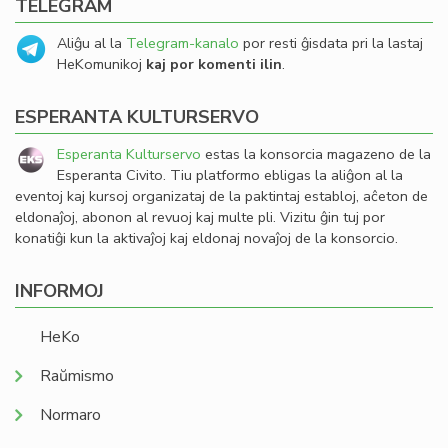
TELEGRAM
Aliĝu al la
Telegram-kanalo
por resti ĝisdata pri la lastaj
HeKomunikoj
kaj por komenti ilin
.
ESPERANTA KULTURSERVO
Esperanta Kulturservo
estas la konsorcia magazeno de la
Esperanta Civito. Tiu platformo ebligas la aliĝon al la
eventoj kaj kursoj organizataj de la paktintaj establoj, aĉeton de
eldonaĵoj, abonon al revuoj kaj multe pli. Vizitu ĝin tuj por
konatiĝi kun la aktivaĵoj kaj eldonaj novaĵoj de la konsorcio.
INFORMOJ
HeKo
Raŭmismo
Normaro