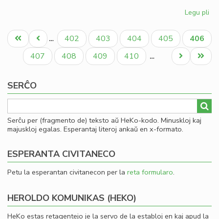
Legu pli
pri
Es
Pagination
en
Unua
Antaŭa
Paĝo
Paĝo
Paĝo
Paĝo
Aktual
402
403
404
405
406
…
la
paĝo
paĝo
paĝo
AL
Paĝo
Paĝo
Paĝo
Paĝo
Next
Last
407
408
409
410
…
ku
page
page
SERĈO
Serĉu per (fragmento de) teksto aŭ HeKo-kodo. Minuskloj kaj
majuskloj egalas. Esperantaj literoj ankaŭ en x-formato.
ESPERANTA CIVITANECO
Petu la esperantan civitanecon per la
reta formularo
.
HEROLDO KOMUNIKAS (HEKO)
HeKo estas retagentejo je la servo de la establoj en kaj apud la