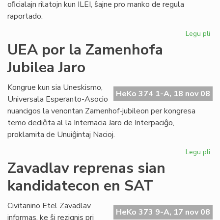
oﬁcialajn rilatojn kun ILEI, ŝajne pro manko de regula
raportado.
Legu pli
pri
Va
UEA por la Zamenhofa
de
Jubilea Jaro
UE
al
ILE
Kongrue kun sia Uneskismo,
HeKo 374 1-A, 18 nov 08
Universala Esperanto-Asocio
nuancigos la venontan Zamenhof-jubileon per kongresa
temo dediĉita al la Internacia Jaro de Interpaciĝo,
proklamita de Unuiĝintaj Nacioj.
Legu pli
pri
UE
Zavadlav reprenas sian
po
kandidatecon en SAT
la
Za
Jub
Civitanino Etel Zavadlav
HeKo 373 9-A, 17 nov 08
Jar
informas, ke ŝi rezignis pri