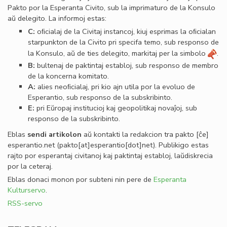
Pakto por la Esperanta Civito, sub la imprimaturo de la Konsulo
aŭ delegito. La informoj estas:
C:
oﬁcialaj de la Civitaj instancoj, kiuj esprimas la oﬁcialan
starpunkton de la Civito pri specifa temo, sub responso de
la Konsulo, aŭ de ties delegito, markitaj per la simbolo
.
B:
bultenaj de paktintaj establoj, sub responso de membro
de la koncerna komitato.
A:
alies neoﬁcialaj, pri kio ajn utila por la evoluo de
Esperantio, sub responso de la subskribinto.
E:
pri Eŭropaj institucioj kaj geopolitikaj novaĵoj, sub
responso de la subskribinto.
Eblas
sendi
artikolon
aŭ kontakti la redakcion tra
pakto
[ĉe]
esperantio
.
net
(pakto[at]esperantio[dot]net)
. Publikigo estas
rajto por esperantaj civitanoj kaj paktintaj establoj, laŭdiskrecia
por la ceteraj.
Eblas donaci monon por subteni nin pere de
Esperanta
Kulturservo
.
RSS-servo