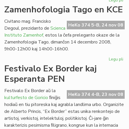
Legu pli
pri
Fl
Zamenhofologia Tago en KCE
ka
en
Civitano mag. Francisko
im
HeKo 374 5-B, 24 nov 08
Degoul, prezidanto de
Scienca
fa
Instituto Zamenhof
, estos la ĉefa preleganto okaze de la
Zamenhofologia Tago, dimanĉon 14 decembro 2008,
9h00-12h00 kaj 14h00-16h00.
Legu pli
pri
Za
Festivalo Ex Border kaj
Ta
Esperanta PEN
en
KC
Festivalo Ex Border aŭ la
HeKo 374 4-B, 23 nov 08
kulturfesto de Goricio
ﬁniĝis
hodiaŭ en tiu pitoreska kaj agrabla landlima urbo. Organizite
de Alberto Princis, “Ex Border” estas unika renkontejo de
artistoj, verkistoj, intelektuloj, politikistoj. Ĉi-jare ĝin
karakterizis pesimisma ﬁligrano, kongrue kun la internacia