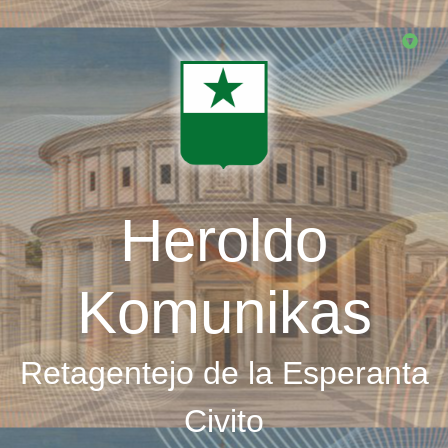
Skip
to
main
content
Heroldo
Komunikas
Retagentejo de la Esperanta
Civito