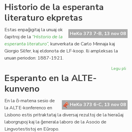
Ni
Historio de la esperanta
lit
literaturo ekpretas
ĉe
la
po
Estas enpaĝigitaj la unuaj ok
HeKo 373 7-B, 13 nov 08
PE
ĉapitroj de la
“Historio de la
esperanta literaturo”,
kunverkata de Carlo Minnaja kaj
Giorgio Silfer, kaj eldonota de LF-koop. Ili ampleksas la
unuan periodon: 1887-1921.
Legu pli
pri
His
Esperanto en la ALTE-
de
kunveno
la
es
lit
En la ĉi-matena sesio de
HeKo 373 6-C, 13 nov 08
ek
la ALTE-konferenco en
Lisbono estis pritraktataj la diversaj rezultoj de la hieraŭaj
laborgrupoj kaj la ĝenerala laboro de la Asocio de
Lingvotestistoj en Eŭropo.