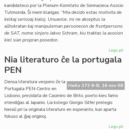
kandidateco por la Plenum-Komitato de Sennacieca Asocio
Tutmonda. Ŝi mem klarigas:
“Mia decido estas motivita de
kelkaj seriozaj kialoj. Unuavice, mi ne akceptus la
aŭtokratan kaj manipuleman personecon de fruntpersono
de SAT, nome sinjoro Jakvo Schram, kiu traktas la asocion
kiel sian propran posedon.
Legu pli
pri
Za
Nia literaturo ĉe la portugala
re
PEN
sia
ka
en
Densa literatura vespero ĉe la
HeKo 373 8-B, 16 nov 08
SA
Portugala PEN-Centro en
Lisbono, prezidata de Casimiro de Brito, poeto kies famo
etendiĝas al Japanio. Lia kolego Giorgio Silfer prelegis
hieraŭ pri la originala literaturo en esperanto, kun aparta
fokuso al ĝiaj originoj.
Legu pli
pri