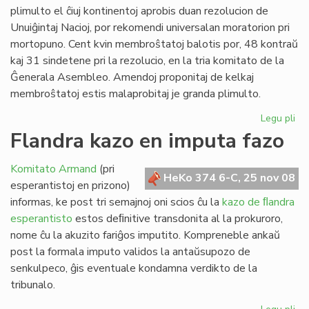
plimulto el ĉiuj kontinentoj aprobis duan rezolucion de
Unuiĝintaj Nacioj, por rekomendi universalan moratorion pri
mortopuno. Cent kvin membroŝtatoj balotis por, 48 kontraŭ
kaj 31 sindetene pri la rezolucio, en la tria komitato de la
Ĝenerala Asembleo. Amendoj proponitaj de kelkaj
membroŝtatoj estis malaprobitaj je granda plimulto.
Legu pli
pri
Mo
Flandra kazo en imputa fazo
pri
mo
Komitato Armand
(pri
pli
HeKo 374 6-C, 25 nov 08
esperantistoj en prizono)
su
informas, ke post tri semajnoj oni scios ĉu la
kazo de ﬂandra
esperantisto
estos deﬁnitive transdonita al la prokuroro,
nome ĉu la akuzito fariĝos imputito. Kompreneble ankaŭ
post la formala imputo validos la antaŭsupozo de
senkulpeco, ĝis eventuale kondamna verdikto de la
tribunalo.