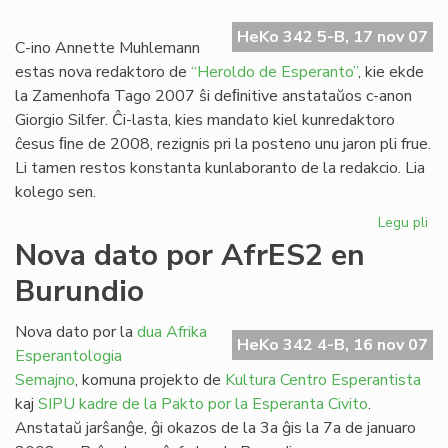
Ra
HeKo 342 5-B, 17 nov 07
dir
C-ino Annette Muhlemann
ne!
estas nova redaktoro de
“Heroldo de Esperanto”
, kie ekde
la Zamenhofa Tago 2007 ŝi deﬁnitive anstataŭos c-anon
Giorgio Silfer. Ĉi-lasta, kies mandato kiel kunredaktoro
ĉesus ﬁne de 2008, rezignis pri la posteno unu jaron pli frue.
Li tamen restos konstanta kunlaboranto de la redakcio. Lia
kolego sen.
Legu pli
pri
No
Nova dato por AfrES2 en
re
Burundio
po
"H
de
Nova dato por la
dua Afrika
HeKo 342 4-B, 16 nov 07
Es
Esperantologia
Semajno
, komuna projekto de
Kultura Centro Esperantista
kaj
SIPU
kadre de la Pakto por la Esperanta Civito
.
Anstataŭ jarŝanĝe, ĝi okazos de la 3a ĝis la 7a de januaro