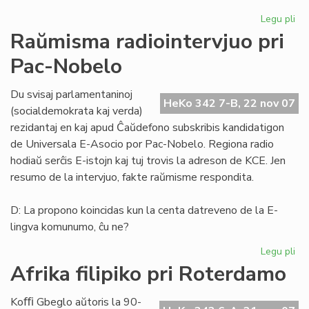
Legu pli
pri
He
Raŭmisma radiointervjuo pri
de
Pac-Nobelo
Es
15
Du svisaj parlamentaninoj
HeKo 342 7-B, 22 nov 07
(socialdemokrata kaj verda)
rezidantaj en kaj apud Ĉaŭdefono subskribis kandidatigon
de Universala E-Asocio por Pac-Nobelo. Regiona radio
hodiaŭ serĉis E-istojn kaj tuj trovis la adreson de KCE. Jen
resumo de la intervjuo, fakte raŭmisme respondita.
D: La propono koincidas kun la centa datreveno de la E-
lingva komunumo, ĉu ne?
Legu pli
pri
Ra
Afrika filipiko pri Roterdamo
rad
pri
Koﬃ Gbeglo aŭtoris la 90-