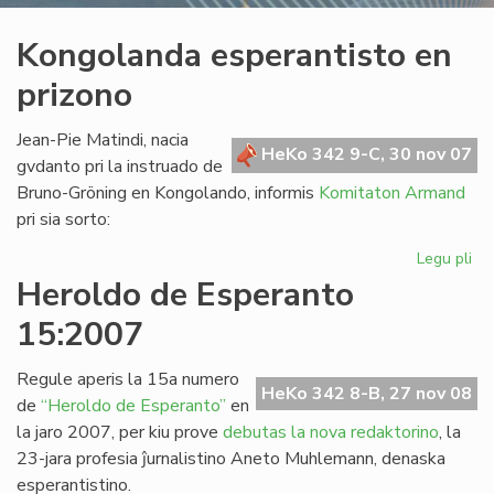
Kongolanda esperantisto en
prizono
Jean-Pie Matindi, nacia
HeKo 342 9-C, 30 nov 07
gvdanto pri la instruado de
Bruno-Gröning en Kongolando, informis
Komitaton Armand
pri sia sorto:
Legu pli
pri
Ko
Heroldo de Esperanto
esp
15:2007
en
pr
Regule aperis la 15a numero
HeKo 342 8-B, 27 nov 08
de
“Heroldo de Esperanto”
en
la jaro 2007, per kiu prove
debutas la nova redaktorino
, la
23-jara profesia ĵurnalistino Aneto Muhlemann, denaska
esperantistino.