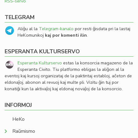
RSS-servo
TELEGRAM
Aliĝu al la
Telegram-kanalo
por resti ĝisdata pri la lastaj
HeKomunikoj
kaj por komenti ilin
.
ESPERANTA KULTURSERVO
Esperanta Kulturservo
estas la konsorcia magazeno de la
Esperanta Civito. Tiu platformo ebligas la aliĝon al la
eventoj kaj kursoj organizataj de la paktintaj establoj, aĉeton de
eldonaĵoj, abonon al revuoj kaj multe pli. Vizitu ĝin tuj por
konatiĝi kun la aktivaĵoj kaj eldonaj novaĵoj de la konsorcio.
INFORMOJ
HeKo
Raŭmismo