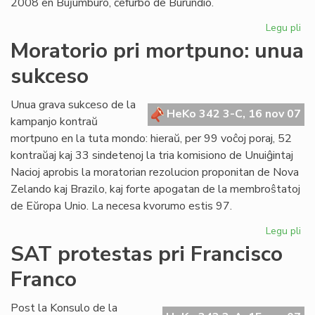
2008 en Buĵumburo, ĉefurbo de Burundio.
Legu pli
pri
No
Moratorio pri mortpuno: unua
da
sukceso
po
Af
en
Unua grava sukceso de la
HeKo 342 3-C, 16 nov 07
Bu
kampanjo kontraŭ
mortpuno en la tuta mondo: hieraŭ, per 99 voĉoj poraj, 52
kontraŭaj kaj 33 sindetenoj la tria komisiono de Unuiĝintaj
Nacioj aprobis la moratorian rezolucion proponitan de Nova
Zelando kaj Brazilo, kaj forte apogatan de la membroŝtatoj
de Eŭropa Unio. La necesa kvorumo estis 97.
Legu pli
pri
Mo
SAT protestas pri Francisco
pri
Franco
mo
un
su
Post la Konsulo de la