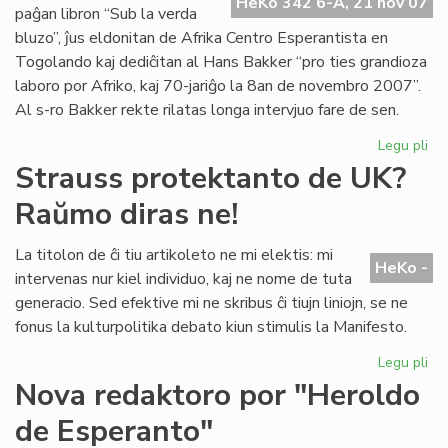
Pa
HeKo 342 6-A, 21 nov 07
paĝan libron “Sub la verda
No
bluzo”, ĵus eldonitan de Afrika Centro Esperantista en
Togolando kaj dediĉitan al Hans Bakker “pro ties grandioza
laboro por Afriko, kaj 70-jariĝo la 8an de novembro 2007”.
Al s-ro Bakker rekte rilatas longa intervjuo fare de sen.
Legu pli
pri
Afr
Strauss protektanto de UK?
fil
Raŭmo diras ne!
pri
Ro
La titolon de ĉi tiu artikoleto ne mi elektis: mi
HeKo -
intervenas nur kiel individuo, kaj ne nome de tuta
generacio. Sed efektive mi ne skribus ĉi tiujn liniojn, se ne
fonus la kulturpolitika debato kiun stimulis la Manifesto.
Legu pli
pri
St
Nova redaktoro por "Heroldo
pr
de Esperanto"
de
UK