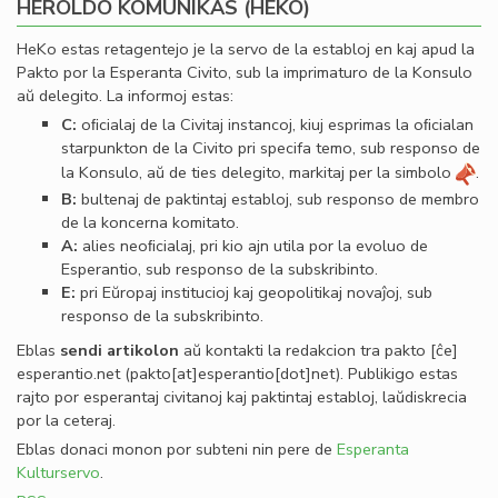
HEROLDO KOMUNIKAS (HEKO)
HeKo estas retagentejo je la servo de la establoj en kaj apud la
Pakto por la Esperanta Civito, sub la imprimaturo de la Konsulo
aŭ delegito. La informoj estas:
C:
oﬁcialaj de la Civitaj instancoj, kiuj esprimas la oﬁcialan
starpunkton de la Civito pri specifa temo, sub responso de
la Konsulo, aŭ de ties delegito, markitaj per la simbolo
.
B:
bultenaj de paktintaj establoj, sub responso de membro
de la koncerna komitato.
A:
alies neoﬁcialaj, pri kio ajn utila por la evoluo de
Esperantio, sub responso de la subskribinto.
E:
pri Eŭropaj institucioj kaj geopolitikaj novaĵoj, sub
responso de la subskribinto.
Eblas
sendi
artikolon
aŭ kontakti la redakcion tra
pakto
[ĉe]
esperantio
.
net
(pakto[at]esperantio[dot]net)
. Publikigo estas
rajto por esperantaj civitanoj kaj paktintaj establoj, laŭdiskrecia
por la ceteraj.
Eblas donaci monon por subteni nin pere de
Esperanta
Kulturservo
.