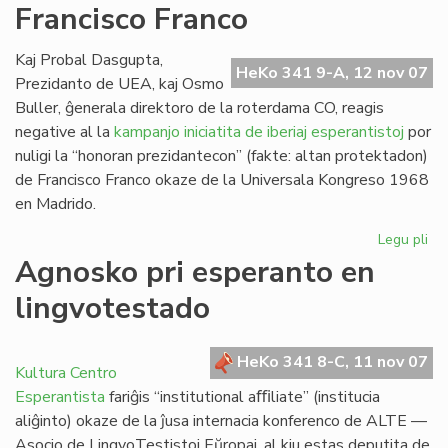
Francisco Franco
Ra
Kaj Probal Dasgupta,
HeKo 341 9-A, 12 nov 07
Prezidanto de UEA, kaj Osmo
Buller, ĝenerala direktoro de la roterdama CO, reagis
negative al la
kampanjo iniciatita de iberiaj esperantistoj
por
nuligi la “honoran prezidantecon” (fakte: altan protektadon)
de Francisco Franco okaze de la Universala Kongreso 1968
en Madrido.
Legu pli
pri
Ro
Agnosko pri esperanto en
de
lingvotestado
Fra
Fr
HeKo 341 8-C, 11 nov 07
Kultura Centro
Esperantista
fariĝis “institutional aﬃliate” (institucia
aliĝinto) okaze de la ĵusa internacia konferenco de ALTE —
Asocio de LingvoTestistoj Eŭropaj, al kiu estas deputita de