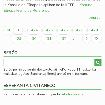
la Konsilio de Eŭropo la aplikon de la KEFR —
Komuna
Eŭropa Framo de Referenco
.
Legu pli
pri
Ag
Pagination
pri
Unua
Antaŭa
Paĝo
Paĝo
Paĝo
Paĝo
Aktual
424
425
426
427
428
…
es
paĝo
paĝo
paĝo
en
Paĝo
Paĝo
Paĝo
Paĝo
Next
Last
429
430
431
432
…
li
page
page
SERĈO
Serĉu per (fragmento de) teksto aŭ HeKo-kodo. Minuskloj kaj
majuskloj egalas. Esperantaj literoj ankaŭ en x-formato.
ESPERANTA CIVITANECO
Petu la esperantan civitanecon per la
reta formularo
.