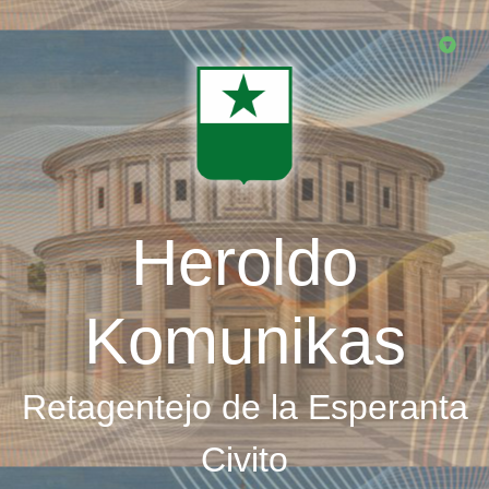
Skip
to
main
content
Heroldo
Komunikas
Retagentejo de la Esperanta
Civito