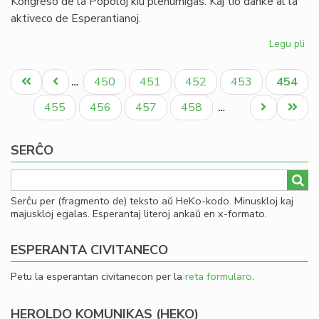
Kongreso de la Popoloj kiu plenumiĝas. Kaj tio danke al la
aktiveco de Esperantianoj.
Legu pli
pri
In
Pagination
de
Unua
Antaŭa
Paĝo
Paĝo
Paĝo
Paĝo
Aktual
450
451
452
453
454
…
la
paĝo
paĝo
paĝo
So
Paĝo
Paĝo
Paĝo
Paĝo
Next
Last
455
456
457
458
…
Uni
page
page
pri
SERĈO
Mo
Serĉu per (fragmento de) teksto aŭ HeKo-kodo. Minuskloj kaj
majuskloj egalas. Esperantaj literoj ankaŭ en x-formato.
ESPERANTA CIVITANECO
Petu la esperantan civitanecon per la
reta formularo
.
HEROLDO KOMUNIKAS (HEKO)