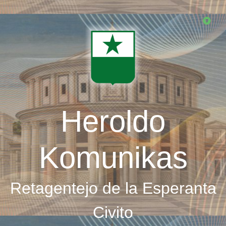
Skip
to
main
content
Heroldo
Komunikas
Retagentejo de la Esperanta
Civito