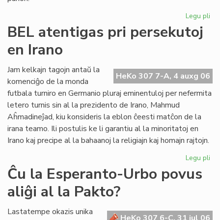
Legu pli
pri
UE
BEL atentigas pri persekutoj
Ko
en Irano
sil
Gb
kaj
Jam kelkajn tagojn antaŭ la
HeKo 307 7-A, 4 auxg 06
tor
komenciĝo de la monda
Re
futbala turniro en Germanio pluraj eminentuloj per nefermita
letero turnis sin al la prezidento de Irano, Mahmud
Aĥmadineĵad, kiu konsideris la eblon ĉeesti matĉon de la
irana teamo. Ili postulis ke li garantiu al la minoritatoj en
Irano kaj precipe al la bahaanoj la religiajn kaj homajn rajtojn.
Legu pli
pri
BE
Ĉu la Esperanto-Urbo povus
ate
aliĝi al la Pakto?
pri
pe
en
Lastatempe okazis unika
HeKo 307 6-C, 31 jul 06
Ira