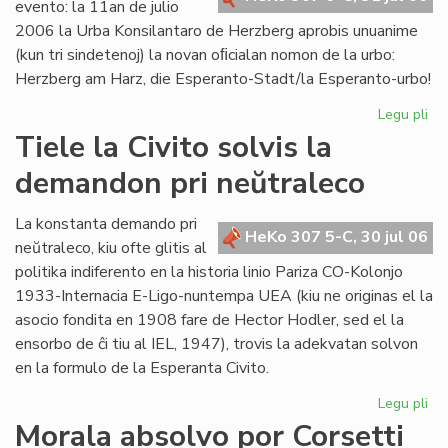
evento: la 11an de julio
2006 la Urba Konsilantaro de Herzberg aprobis unuanime
(kun tri sindetenoj) la novan oﬁcialan nomon de la urbo:
Herzberg am Harz, die Esperanto-Stadt/la Esperanto-urbo!
Legu pli
pri
Ĉu
Tiele la Civito solvis la
la
demandon pri neŭtraleco
Es
Ur
po
La konstanta demando pri
HeKo 307 5-C, 30 jul 06
ali
neŭtraleco, kiu ofte glitis al
al
politika indiferento en la historia linio Pariza CO-Kolonjo
la
1933-Internacia E-Ligo-nuntempa UEA (kiu ne originas el la
Pa
asocio fondita en 1908 fare de Hector Hodler, sed el la
ensorbo de ĉi tiu al IEL, 1947), trovis la adekvatan solvon
en la formulo de la Esperanta Civito.
Legu pli
pri
Tie
Morala absolvo por Corsetti
la