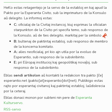
HeKo estas retagentejo je la servo de la establoj en kaj apud la
Pakto por la Esperanta Civito, sub la imprimaturo de la Konsulo
aŭ delegito. La informoj estas:
C:
oﬁcialaj de la Civitaj instancoj, kiuj esprimas la oﬁcialan
starpunkton de la Civito pri specifa temo, sub responso de
la Konsulo, aŭ de ties delegito, markitaj per la simbolo
.
B:
bultenaj de paktintaj establoj, sub responso de membro
de la koncerna komitato.
A:
alies neoﬁcialaj, pri kio ajn utila por la evoluo de
Esperantio, sub responso de la subskribinto.
E:
pri Eŭropaj institucioj kaj geopolitikaj novaĵoj, sub
responso de la subskribinto.
Eblas
sendi
artikolon
aŭ kontakti la redakcion tra
pakto
[ĉe]
esperantio
.
net
(pakto[at]esperantio[dot]net)
. Publikigo estas
rajto por esperantaj civitanoj kaj paktintaj establoj, laŭdiskrecia
por la ceteraj.
Eblas donaci monon por subteni nin pere de
Esperanta
Kulturservo
.
RSS-servo