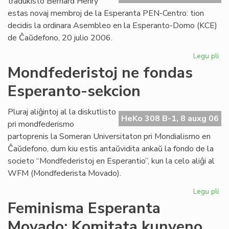
tradukisto Bernard Henry
estas novaj membroj de la Esperanta PEN-Centro: tion
decidis la ordinara Asembleo en la Esperanto-Domo (KCE)
de Ĉaŭdefono, 20 julio 2006.
Legu pli
pri
As
Mondfederistoj ne fondas
de
Esperanto-sekcion
la
Es
PE
Pluraj aliĝintoj al la diskutlisto
HeKo 308 B-1, 8 auxg 06
Ce
pri mondfederismo
partoprenis la Someran Universitaton pri Mondialismo en
Ĉaŭdefono, dum kiu estis antaŭvidita ankaŭ la fondo de la
societo “Mondfederistoj en Esperantio”, kun la celo aliĝi al
WFM (Mondfederista Movado).
Legu pli
pri
Mo
Feminisma Esperanta
ne
Movado: Komitata kunveno
fo