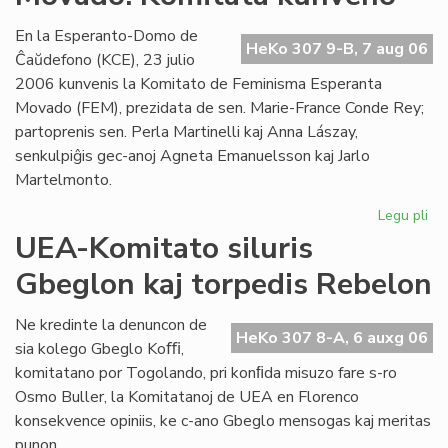
Es
se
En la Esperanto-Domo de
HeKo 307 9-B, 7 aug 06
Ĉaŭdefono (KCE), 23 julio
2006 kunvenis la Komitato de Feminisma Esperanta
Movado (FEM), prezidata de sen. Marie-France Conde Rey;
partoprenis sen. Perla Martinelli kaj Anna Lászay,
senkulpiĝis gec-anoj Agneta Emanuelsson kaj Jarlo
Martelmonto.
Legu pli
pri
Fe
UEA-Komitato siluris
Es
Gbeglon kaj torpedis Rebelon
Mo
Ko
ku
Ne kredinte la denuncon de
HeKo 307 8-A, 6 auxg 06
sia kolego Gbeglo Koﬃ,
komitatano por Togolando, pri konﬁda misuzo fare s-ro
Osmo Buller, la Komitatanoj de UEA en Florenco
konsekvence opiniis, ke c-ano Gbeglo mensogas kaj meritas
punon.