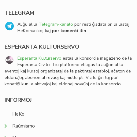
TELEGRAM
Aliĝu al la
Telegram-kanalo
por resti ĝisdata pri la lastaj
HeKomunikoj
kaj por komenti ilin
.
ESPERANTA KULTURSERVO
Esperanta Kulturservo
estas la konsorcia magazeno de la
Esperanta Civito. Tiu platformo ebligas la aliĝon al la
eventoj kaj kursoj organizataj de la paktintaj establoj, aĉeton de
eldonaĵoj, abonon al revuoj kaj multe pli. Vizitu ĝin tuj por
konatiĝi kun la aktivaĵoj kaj eldonaj novaĵoj de la konsorcio.
INFORMOJ
HeKo
Raŭmismo