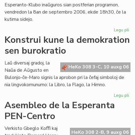
Esperanto-Klubo inaŭguros sian postferian programon,
vendredon la 8an de septembro 2006, ekde 18h30, ĉe la
kutima sidejo.
Legu pli
pri
Gio
Konstrui kune la demokration
Sil
sen burokratio
pr
en
Lo
Laŭ diversaj gradoj, la
HeKo 308 3-C, 10 auxg 06
Naŭa de Aŭgusto en
Bulonjo-ĉe-Maro signis la aprobon pri la ĉefaj simboloj de
nia lingvokomunumo: la Libro, la Flago, la Himno.
Legu pli
pri
Kon
Asembleo de la Esperanta
ku
PEN-Centro
la
de
se
Verkisto Gbeglo Koﬃ kaj
HeKo 308 2-B, 9 auxg 06
bur