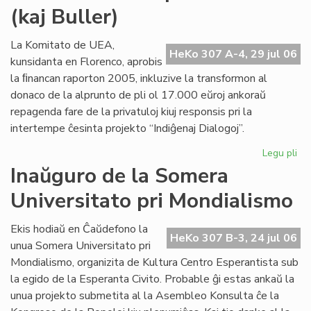
(kaj Buller)
Civ
sol
la
La Komitato de UEA,
HeKo 307 A-4, 29 jul 06
de
kunsidanta en Florenco, aprobis
pri
la ﬁnancan raporton 2005, inkluzive la transformon al
ne
donaco de la alprunto de pli ol 17.000 eŭroj ankoraŭ
repagenda fare de la privatuloj kiuj responsis pri la
intertempe ĉesinta projekto “Indiĝenaj Dialogoj”.
Legu pli
pri
Mo
Inaŭguro de la Somera
ab
Universitato pri Mondialismo
po
Cor
(ka
Ekis hodiaŭ en Ĉaŭdefono la
HeKo 307 B-3, 24 jul 06
Bul
unua Somera Universitato pri
Mondialismo, organizita de Kultura Centro Esperantista sub
la egido de la Esperanta Civito. Probable ĝi estas ankaŭ la
unua projekto submetita al la Asembleo Konsulta ĉe la