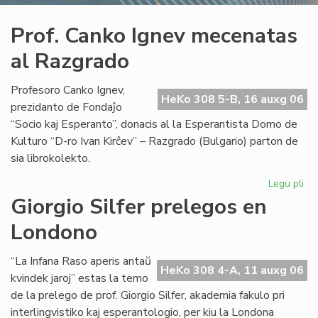
Prof. Canko Ignev mecenatas
al Razgrado
Profesoro Canko Ignev,
HeKo 308 5-B, 16 auxg 06
prezidanto de Fondaĵo
“Socio kaj Esperanto”, donacis al la Esperantista Domo de
Kulturo “D-ro Ivan Kirĉev” – Razgrado (Bulgario) parton de
sia librokolekto.
Legu pli
pri
Pro
Giorgio Silfer prelegos en
Ca
Londono
Ig
me
al
“La Infana Raso aperis antaŭ
HeKo 308 4-A, 11 auxg 06
Ra
kvindek jaroj” estas la temo
de la prelego de prof. Giorgio Silfer, akademia fakulo pri
interlingvistiko kaj esperantologio, per kiu la Londona