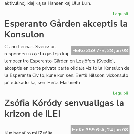
aktivulinoj, kiaj Kajsa Hansen kaj Ulla Luin.
Legu pli
pri
So
Esperanto Gården akceptis la
re
Konsulon
en
St
C-ano Lennart Svensson,
HeKo 359 7-B, 28 jun 08
respondeculo ĉe la gastejo kaj
lernocentro Esperanto-Gården en Lesjöfors (Svedio),
akceptis en parte privata parte oﬁciala vizito la Konsulon de
la Esperanta Civito, kune kun sen. Bertil Nilsson, vickonsulo
pri edukado, kaj sen. Perla Martinelli.
Legu pli
pri
Es
Zsófia Kóródy senvualigas la
Gå
krizon de ILEI
akc
la
Ko
HeKo 359 6-A, 24 jun 08
Kun bedaŭro mi [Zsóﬁa