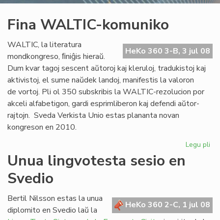
Fina WALTIC-komuniko
WALTIC, la literatura
HeKo 360 3-B, 3 jul 08
mondkongreso, ﬁniĝis hieraŭ.
Dum kvar tagoj sescent aŭtoroj kaj kleruloj, tradukistoj kaj
aktivistoj, el sume naŭdek landoj, manifestis la valoron
de vortoj. Pli ol 350 subskribis la WALTIC-rezolucion por
akceli alfabetigon, gardi esprimliberon kaj defendi aŭtor-
rajtojn. Sveda Verkista Unio estas plananta novan
kongreson en 2010.
Legu pli
pri
Fin
Unua lingvotesta sesio en
WA
Svedio
ko
Bertil Nilsson estas la unua
HeKo 360 2-C, 1 jul 08
diplomito en Svedio laŭ la