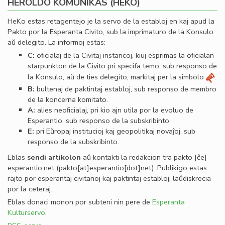
HEROLDO KOMUNIKAS (HEKO)
HeKo estas retagentejo je la servo de la establoj en kaj apud la
Pakto por la Esperanta Civito, sub la imprimaturo de la Konsulo
aŭ delegito. La informoj estas:
C:
oﬁcialaj de la Civitaj instancoj, kiuj esprimas la oﬁcialan
starpunkton de la Civito pri specifa temo, sub responso de
la Konsulo, aŭ de ties delegito, markitaj per la simbolo
.
B:
bultenaj de paktintaj establoj, sub responso de membro
de la koncerna komitato.
A:
alies neoﬁcialaj, pri kio ajn utila por la evoluo de
Esperantio, sub responso de la subskribinto.
E:
pri Eŭropaj institucioj kaj geopolitikaj novaĵoj, sub
responso de la subskribinto.
Eblas
sendi
artikolon
aŭ kontakti la redakcion tra
pakto
[ĉe]
esperantio
.
net
(pakto[at]esperantio[dot]net)
. Publikigo estas
rajto por esperantaj civitanoj kaj paktintaj establoj, laŭdiskrecia
por la ceteraj.
Eblas donaci monon por subteni nin pere de
Esperanta
Kulturservo
.