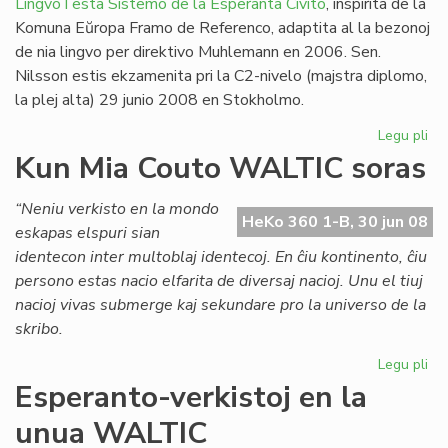
LingvoTesta Sistemo de la Esperanta Civito
, inspirita de la
Komuna Eŭropa Framo de Referenco, adaptita al la bezonoj
de nia lingvo per direktivo Muhlemann en 2006. Sen.
Nilsson estis ekzamenita pri la C2-nivelo (majstra diplomo,
la plej alta) 29 junio 2008 en Stokholmo.
Legu pli
pri
Un
Kun Mia Couto WALTIC soras
lin
ses
“Neniu verkisto en la mondo
en
HeKo 360 1-B, 30 jun 08
eskapas elspuri sian
Sv
identecon inter multoblaj identecoj. En ĉiu kontinento, ĉiu
persono estas nacio elfarita de diversaj nacioj. Unu el tiuj
nacioj vivas submerge kaj sekundare pro la universo de la
skribo.
Legu pli
pri
Ku
Esperanto-verkistoj en la
Mi
unua WALTIC
Co