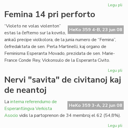
Legu pli
pri
Du
Femina 14 pri perforto
mil
viz
“Violeto ne volas violenton”
en
HeKo 359 4-B, 23 jun 08
estas la ĉeftemo sur la kovrilo,
nia
ankaŭ precipe violkolora, de la junia numero de “Femina”,
ret
ĉefredaktata de sen. Perla Martinelli, kaj organo de
Feminisma Esperanta Movado, prezidata de sen. Marie-
France Conde Rey, Vickonsulo de la Esperanta Civito.
Legu pli
pri
Fe
Nervi "savita" de civitanoj kaj
14
de neantoj
pri
per
La
interna referendumo de
HeKo 359 3-A, 22 jun 08
Esperantlingva Verkista
Asocio
vidis la partoprenon de 34 membroj el 62 (54,8%).
Legu pli
pri