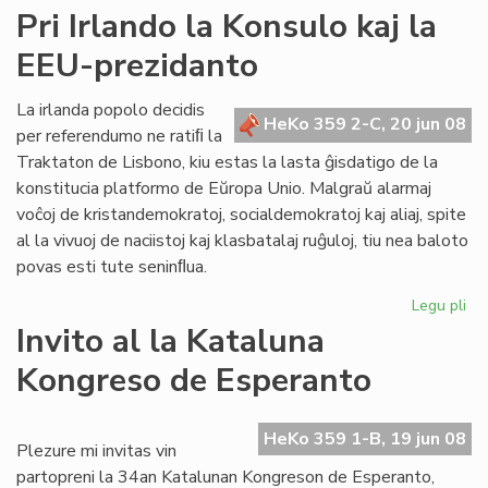
Ner
Pri Irlando la Konsulo kaj la
"sa
EEU-prezidanto
de
civ
kaj
La irlanda popolo decidis
HeKo 359 2-C, 20 jun 08
de
per referendumo ne ratiﬁ la
ne
Traktaton de Lisbono, kiu estas la lasta ĝisdatigo de la
konstitucia platformo de Eŭropa Unio. Malgraŭ alarmaj
voĉoj de kristandemokratoj, socialdemokratoj kaj aliaj, spite
al la vivuoj de naciistoj kaj klasbatalaj ruĝuloj, tiu nea baloto
povas esti tute seninﬂua.
Legu pli
pri
Pri
Invito al la Kataluna
Irl
Kongreso de Esperanto
la
Ko
kaj
HeKo 359 1-B, 19 jun 08
la
Plezure mi invitas vin
EE
partopreni la 34an Katalunan Kongreson de Esperanto,