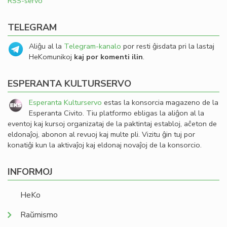
RSS-servo
TELEGRAM
Aliĝu al la
Telegram-kanalo
por resti ĝisdata pri la lastaj
HeKomunikoj
kaj por komenti ilin
.
ESPERANTA KULTURSERVO
Esperanta Kulturservo
estas la konsorcia magazeno de la
Esperanta Civito. Tiu platformo ebligas la aliĝon al la
eventoj kaj kursoj organizataj de la paktintaj establoj, aĉeton de
eldonaĵoj, abonon al revuoj kaj multe pli. Vizitu ĝin tuj por
konatiĝi kun la aktivaĵoj kaj eldonaj novaĵoj de la konsorcio.
INFORMOJ
HeKo
Raŭmismo