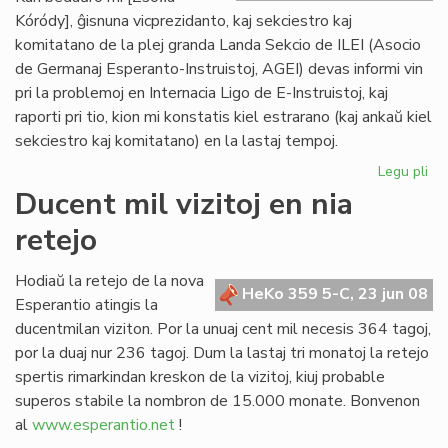
Kóródy], ĝisnuna vicprezidanto, kaj sekciestro kaj
komitatano de la plej granda Landa Sekcio de ILEI (Asocio
de Germanaj Esperanto-Instruistoj, AGEI) devas informi vin
pri la problemoj en Internacia Ligo de E-Instruistoj, kaj
raporti pri tio, kion mi konstatis kiel estrarano (kaj ankaŭ kiel
sekciestro kaj komitatano) en la lastaj tempoj.
Legu pli
pri
Zsó
Ducent mil vizitoj en nia
Kó
retejo
se
la
kri
Hodiaŭ la retejo de la nova
HeKo 359 5-C, 23 jun 08
de
Esperantio atingis la
ILE
ducentmilan viziton. Por la unuaj cent mil necesis 364 tagoj,
por la duaj nur 236 tagoj. Dum la lastaj tri monatoj la retejo
spertis rimarkindan kreskon de la vizitoj, kiuj probable
superos stabile la nombron de 15.000 monate. Bonvenon
al
www.esperantio.net
!