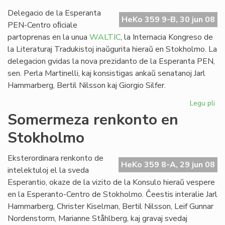
WA
so
Delegacio de la Esperanta
HeKo 359 9-B, 30 jun 08
PEN-Centro oﬁciale
partoprenas en la unua
WALTIC
, la Internacia Kongreso de
la Literaturaj Tradukistoj inaŭgurita hieraŭ en Stokholmo. La
delegacion gvidas la nova prezidanto de la Esperanta PEN,
sen. Perla Martinelli, kaj konsistigas ankaŭ senatanoj Jarl
Hammarberg, Bertil Nilsson kaj Giorgio Silfer.
Legu pli
pri
Es
Somermeza renkonto en
ver
Stokholmo
en
la
un
Eksterordinara renkonto de
HeKo 359 8-A, 29 jun 08
WA
intelektuloj el la sveda
Esperantio, okaze de la vizito de la Konsulo hieraŭ vespere
en la Esperanto-Centro de Stokholmo. Ĉeestis interalie Jarl
Hammarberg, Christer Kiselman, Bertil Nilsson, Leif Gunnar
Nordenstorm, Marianne Ståhlberg, kaj gravaj svedaj