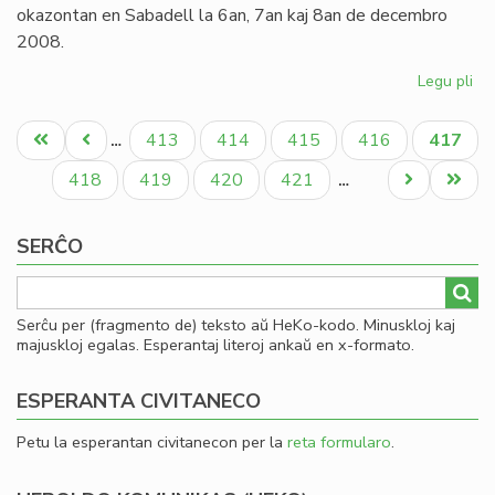
pr
okazontan en Sabadell la 6an, 7an kaj 8an de decembro
2008.
Legu pli
pri
Inv
Pagination
al
Unua
Antaŭa
Paĝo
Paĝo
Paĝo
Paĝo
Aktual
413
414
415
416
417
…
la
paĝo
paĝo
paĝo
Ka
Paĝo
Paĝo
Paĝo
Paĝo
Next
Last
418
419
420
421
…
Ko
page
page
de
SERĈO
Es
Serĉu per (fragmento de) teksto aŭ HeKo-kodo. Minuskloj kaj
majuskloj egalas. Esperantaj literoj ankaŭ en x-formato.
ESPERANTA CIVITANECO
Petu la esperantan civitanecon per la
reta formularo
.