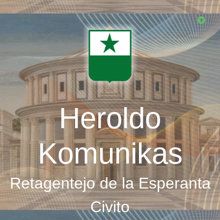
Skip
to
main
content
Heroldo
Komunikas
Retagentejo de la Esperanta
Civito