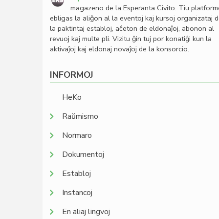
magazeno de la Esperanta Civito. Tiu platfor
ebligas la aliĝon al la eventoj kaj kursoj organizataj 
la paktintaj establoj, aĉeton de eldonaĵoj, abonon al
revuoj kaj multe pli. Vizitu ĝin tuj por konatiĝi kun la
aktivaĵoj kaj eldonaj novaĵoj de la konsorcio.
INFORMOJ
HeKo
Raŭmismo
Normaro
Dokumentoj
Establoj
Instancoj
En aliaj lingvoj