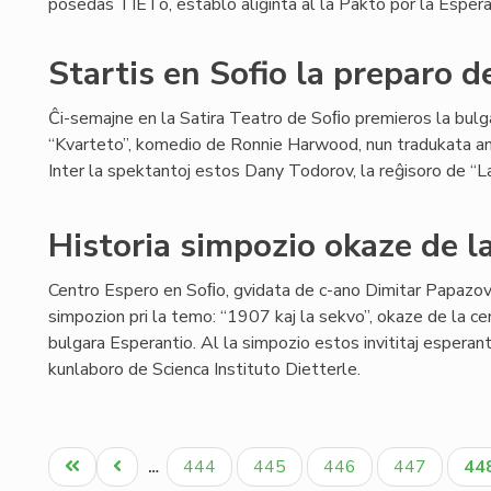
posedas TIETo, establo aliĝinta al la Pakto por la Espera
Startis en Sofio la preparo d
Ĉi-semajne en la Satira Teatro de Soﬁo premieros la bulg
“Kvarteto”, komedio de Ronnie Harwood, nun tradukata an
Inter la spektantoj estos Dany Todorov, la reĝisoro de “La
Historia simpozio okaze de l
Centro Espero en Soﬁo, gvidata de c-ano Dimitar Papazov,
simpozion pri la temo: “1907 kaj la sekvo”, okaze de la cen
bulgara Esperantio. Al la simpozio estos invititaj esperant
kunlaboro de Scienca Instituto Dietterle.
Pagination
Unua
Antaŭa
Paĝo
Paĝo
Paĝo
Paĝo
Ak
444
445
446
447
44
…