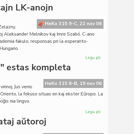
Subbalotejo
ajn LK-anojn
en
Burundio
por
HeKo 315 9-C, 22 nov 06
Zelazny,
la
oj Aleksander Melnikov kaj Imre Szabó. C-ano
senataj
kademia fakulo, responsas pri la esperanto-
elektoj
 Hungario.
Legu pli
pri
La
a" estas kompleta
Konsulo
nomumas
du
HeKo 315 8-B, 19 nov 06
irinoj, ĵus venis
lastajn
Oriento, la fokuso situas en kaj ekster Eŭropo. La
LK-
ĝis nia lingvo.
anojn
Legu pli
pri
La
ataj aŭtoroj
dua
jarkolekto