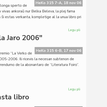
de
HeKo 315 7-A, 18 nov 06
 longa sperto de
"Femina"
o vivas ankoraŭ nur Belka Beleva, la plej fama
estas
n ŝi estas verkanta, kompletige al la unua libro pri
kompleta
Legu pli
pri
Belka
la Jaro 2006"
Beleva:
jen
miaj
HeKo 315 6-B, 17 nov 06
Premio “La Verko de
preferataj
 2005-2006. Ili ricevis la necesan subtenon de
aŭtoroj
erendumo de la abonantaro de “Literatura Foiro”.
Legu pli
pri
Kandidatoj
sta libro
por
"La