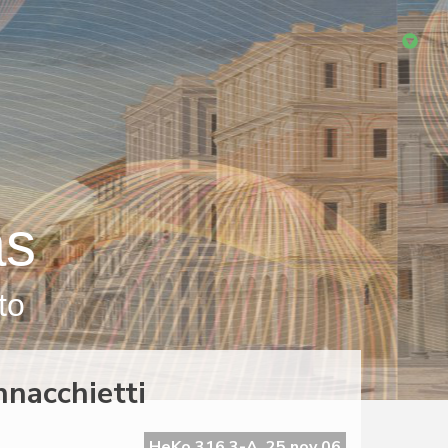
as
to
nnacchietti
HeKo 316 3-A, 25 nov 06