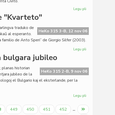
nta Civito.
Legu pli
pri
Institut
e "Kvarteto"
Zamenhof
progresas
arlingva traduko de
private
HeKo 315 3-B, 12 nov 06
kaŭ al esperanto.
kaj
 familio de Anto Speri” de Giorgio Silfer (2003).
sociale
Legu pli
pri
Startis
a bulgara jubileo
en
Sofio
 planas historian
la
HeKo 315 2-B, 9 nov 06
tjara jubileo de la
preparo
ologoj el Bulgario kaj el eksterlande, per la
de
"Kvarteto"
Legu pli
pri
Historia
simpozio
tuala
Paĝo
Paĝo
Paĝo
Paĝo
Last
8
449
450
451
452
…
okaze