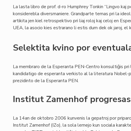
La lasta libro de prof. d-ro Humphrey Tonkin “Lingvo kaj 
konsiderebla diversmaniere. Grandparte temas pri la ideo
artikita jen kiel retrospektivo pri liaj roloj kaj celoj en E
UEA, la asocio kies estrarano li estis dum dek ok jaroj, el k
Selektita kvino por eventua
La membraro de la Esperanta PEN-Centro konsultiĝis pri 
kandidatigo de esperanta verkisto al la literatura Nobel
prezidinto de la Esperanta PEN.
Institut Zamenhof progresas 
La 14an de oktobro 2006 kunvenis la gepatroj por priparol
Institut Zamenhof (IZo), la sola lernejo kun sociala kara