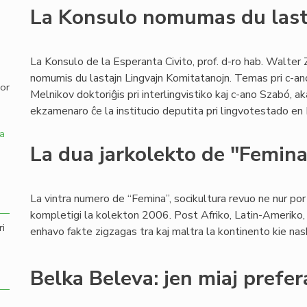
La Konsulo nomumas du last
,
La Konsulo de la Esperanta Civito, prof. d-ro hab. Walter 
nomumis du lastajn Lingvajn Komitatanojn. Temas pri c-an
por
Melnikov doktoriĝis pri interlingvistiko kaj c-ano Szabó, a
ekzamenaro ĉe la institucio deputita pri lingvotestado en
a
La dua jarkolekto de "Femin
La vintra numero de “Femina”, socikultura revuo ne nur por v
kompletigi la kolekton 2006. Post Afriko, Latin-Ameriko, 
ri
enhavo fakte zigzagas tra kaj maltra la kontinento kie naski
Belka Beleva: jen miaj prefer