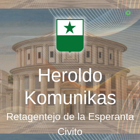
Skip
to
main
content
Heroldo
Komunikas
Retagentejo de la Esperanta
Civito