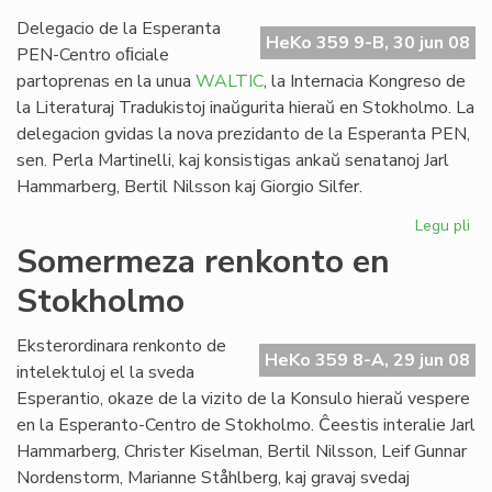
WA
so
Delegacio de la Esperanta
HeKo 359 9-B, 30 jun 08
PEN-Centro oﬁciale
partoprenas en la unua
WALTIC
, la Internacia Kongreso de
la Literaturaj Tradukistoj inaŭgurita hieraŭ en Stokholmo. La
delegacion gvidas la nova prezidanto de la Esperanta PEN,
sen. Perla Martinelli, kaj konsistigas ankaŭ senatanoj Jarl
Hammarberg, Bertil Nilsson kaj Giorgio Silfer.
Legu pli
pri
Es
Somermeza renkonto en
ver
Stokholmo
en
la
un
Eksterordinara renkonto de
HeKo 359 8-A, 29 jun 08
WA
intelektuloj el la sveda
Esperantio, okaze de la vizito de la Konsulo hieraŭ vespere
en la Esperanto-Centro de Stokholmo. Ĉeestis interalie Jarl
Hammarberg, Christer Kiselman, Bertil Nilsson, Leif Gunnar
Nordenstorm, Marianne Ståhlberg, kaj gravaj svedaj