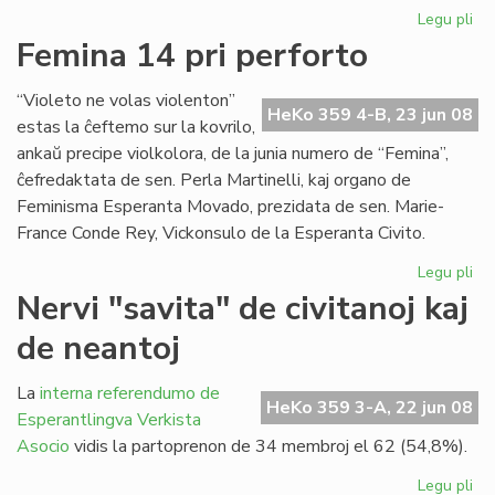
Legu pli
pri
Du
Femina 14 pri perforto
mil
viz
“Violeto ne volas violenton”
en
HeKo 359 4-B, 23 jun 08
estas la ĉeftemo sur la kovrilo,
nia
ankaŭ precipe violkolora, de la junia numero de “Femina”,
ret
ĉefredaktata de sen. Perla Martinelli, kaj organo de
Feminisma Esperanta Movado, prezidata de sen. Marie-
France Conde Rey, Vickonsulo de la Esperanta Civito.
Legu pli
pri
Fe
Nervi "savita" de civitanoj kaj
14
de neantoj
pri
per
La
interna referendumo de
HeKo 359 3-A, 22 jun 08
Esperantlingva Verkista
Asocio
vidis la partoprenon de 34 membroj el 62 (54,8%).
Legu pli
pri