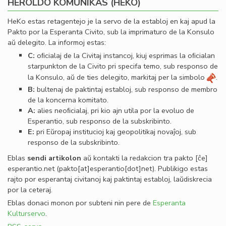
HEROLDO KOMUNIKAS (HEKO)
HeKo estas retagentejo je la servo de la establoj en kaj apud la
Pakto por la Esperanta Civito, sub la imprimaturo de la Konsulo
aŭ delegito. La informoj estas:
C:
oﬁcialaj de la Civitaj instancoj, kiuj esprimas la oﬁcialan
starpunkton de la Civito pri specifa temo, sub responso de
la Konsulo, aŭ de ties delegito, markitaj per la simbolo
.
B:
bultenaj de paktintaj establoj, sub responso de membro
de la koncerna komitato.
A:
alies neoﬁcialaj, pri kio ajn utila por la evoluo de
Esperantio, sub responso de la subskribinto.
E:
pri Eŭropaj institucioj kaj geopolitikaj novaĵoj, sub
responso de la subskribinto.
Eblas
sendi
artikolon
aŭ kontakti la redakcion tra
pakto
[ĉe]
esperantio
.
net
(pakto[at]esperantio[dot]net)
. Publikigo estas
rajto por esperantaj civitanoj kaj paktintaj establoj, laŭdiskrecia
por la ceteraj.
Eblas donaci monon por subteni nin pere de
Esperanta
Kulturservo
.