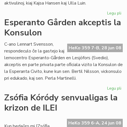
aktivulinoj, kiaj Kajsa Hansen kaj Ulla Luin.
Legu pli
pri
So
Esperanto Gården akceptis la
re
Konsulon
en
St
C-ano Lennart Svensson,
HeKo 359 7-B, 28 jun 08
respondeculo ĉe la gastejo kaj
lernocentro Esperanto-Gården en Lesjöfors (Svedio),
akceptis en parte privata parte oﬁciala vizito la Konsulon de
la Esperanta Civito, kune kun sen. Bertil Nilsson, vickonsulo
pri edukado, kaj sen. Perla Martinelli.
Legu pli
pri
Es
Zsófia Kóródy senvualigas la
Gå
krizon de ILEI
akc
la
Ko
HeKo 359 6-A, 24 jun 08
Kun bedaŭro mi [Zsóﬁa