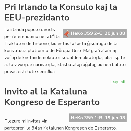
Ner
Pri Irlando la Konsulo kaj la
"sa
EEU-prezidanto
de
civ
kaj
La irlanda popolo decidis
HeKo 359 2-C, 20 jun 08
de
per referendumo ne ratiﬁ la
ne
Traktaton de Lisbono, kiu estas la lasta ĝisdatigo de la
konstitucia platformo de Eŭropa Unio. Malgraŭ alarmaj
voĉoj de kristandemokratoj, socialdemokratoj kaj aliaj, spite
al la vivuoj de naciistoj kaj klasbatalaj ruĝuloj, tiu nea baloto
povas esti tute seninﬂua.
Legu pli
pri
Pri
Invito al la Kataluna
Irl
Kongreso de Esperanto
la
Ko
kaj
HeKo 359 1-B, 19 jun 08
la
Plezure mi invitas vin
EE
partopreni la 34an Katalunan Kongreson de Esperanto,