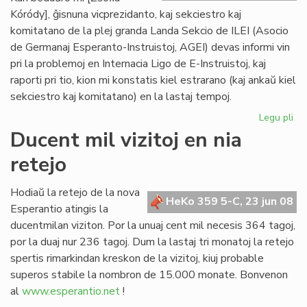
Kóródy], ĝisnuna vicprezidanto, kaj sekciestro kaj
komitatano de la plej granda Landa Sekcio de ILEI (Asocio
de Germanaj Esperanto-Instruistoj, AGEI) devas informi vin
pri la problemoj en Internacia Ligo de E-Instruistoj, kaj
raporti pri tio, kion mi konstatis kiel estrarano (kaj ankaŭ kiel
sekciestro kaj komitatano) en la lastaj tempoj.
Legu pli
pri
Zsó
Ducent mil vizitoj en nia
Kó
retejo
se
la
kri
Hodiaŭ la retejo de la nova
HeKo 359 5-C, 23 jun 08
de
Esperantio atingis la
ILE
ducentmilan viziton. Por la unuaj cent mil necesis 364 tagoj,
por la duaj nur 236 tagoj. Dum la lastaj tri monatoj la retejo
spertis rimarkindan kreskon de la vizitoj, kiuj probable
superos stabile la nombron de 15.000 monate. Bonvenon
al
www.esperantio.net
!