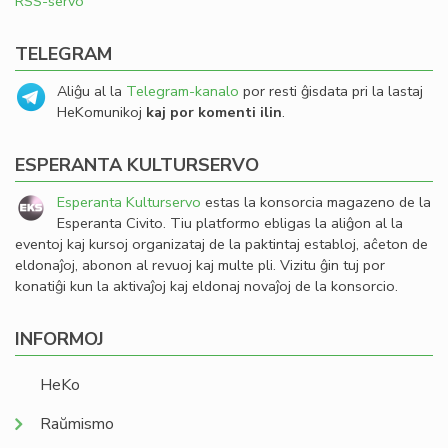
RSS-servo
TELEGRAM
Aliĝu al la
Telegram-kanalo
por resti ĝisdata pri la lastaj
HeKomunikoj
kaj por komenti ilin
.
ESPERANTA KULTURSERVO
Esperanta Kulturservo
estas la konsorcia magazeno de la
Esperanta Civito. Tiu platformo ebligas la aliĝon al la
eventoj kaj kursoj organizataj de la paktintaj establoj, aĉeton de
eldonaĵoj, abonon al revuoj kaj multe pli. Vizitu ĝin tuj por
konatiĝi kun la aktivaĵoj kaj eldonaj novaĵoj de la konsorcio.
INFORMOJ
HeKo
Raŭmismo