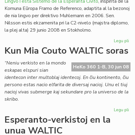
LingvoTesta Sistemo de la Esperanta Civito
, inspirita de la
Komuna Eŭropa Framo de Referenco, adaptita al la bezonoj
de nia lingvo per direktivo Muhlemann en 2006. Sen.
Nilsson estis ekzamenita pri la C2-nivelo (majstra diplomo,
la plej alta) 29 junio 2008 en Stokholmo.
Legu pli
pri
Un
Kun Mia Couto WALTIC soras
lin
ses
“Neniu verkisto en la mondo
en
HeKo 360 1-B, 30 jun 08
eskapas elspuri sian
Sv
identecon inter multoblaj identecoj. En ĉiu kontinento, ĉiu
persono estas nacio elfarita de diversaj nacioj. Unu el tiuj
nacioj vivas submerge kaj sekundare pro la universo de la
skribo.
Legu pli
pri
Ku
Esperanto-verkistoj en la
Mi
unua WALTIC
Co