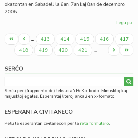
pr
okazontan en Sabadell la 6an, 7an kaj 8an de decembro
2008.
Legu pli
pri
Inv
Pagination
al
Unua
Antaŭa
Paĝo
Paĝo
Paĝo
Paĝo
Aktual
413
414
415
416
417
…
la
paĝo
paĝo
paĝo
Ka
Paĝo
Paĝo
Paĝo
Paĝo
Next
Last
418
419
420
421
…
Ko
page
page
de
SERĈO
Es
Serĉu per (fragmento de) teksto aŭ HeKo-kodo. Minuskloj kaj
majuskloj egalas. Esperantaj literoj ankaŭ en x-formato.
ESPERANTA CIVITANECO
Petu la esperantan civitanecon per la
reta formularo
.