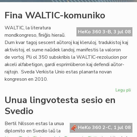
Fina WALTIC-komuniko
WALTIC, la literatura
HeKo 360 3-B, 3 jul 08
mondkongreso, ﬁniĝis hieraŭ.
Dum kvar tagoj sescent aŭtoroj kaj kleruloj, tradukistoj kaj
aktivistoj, el sume naŭdek landoj, manifestis la valoron
de vortoj. Pli ol 350 subskribis la WALTIC-rezolucion por
akceli alfabetigon, gardi esprimliberon kaj defendi aŭtor-
rajtojn. Sveda Verkista Unio estas plananta novan
kongreson en 2010.
Legu pli
pri
Fin
Unua lingvotesta sesio en
WA
Svedio
ko
Bertil Nilsson estas la unua
HeKo 360 2-C, 1 jul 08
diplomito en Svedio laŭ la