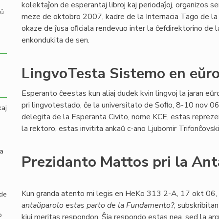
kolektaĵon de esperantaj libroj kaj periodaĵoj, organizos 
aŭ
meze de oktobro 2007, kadre de la Internacia Tago de la 
okaze de ĵusa oﬁciala rendevuo inter la ĉefdirektorino de l
enkondukita de sen.
LingvoTesta Sistemo en eŭr
Esperanto ĉeestas kun aliaj dudek kvin lingvoj la jaran eŭ
pri lingvotestado, ĉe la universitato de Soﬁo, 8-10 nov 06.
kaj
delegita de la Esperanta Civito, nome KCE, estas reprezenta
la rektoro, estas invitita ankaŭ c-ano Ljubomir Trifonĉovsk
la
Prezidanto Mattos pri la An
Kun granda atento mi legis en HeKo 313 2-A, 17 okt 06,
 de
antaŭparolo estas parto de la Fundamento?
, subskribitan
o
kiuj meritas respondon. Ŝia respondo estas nea, sed la arg