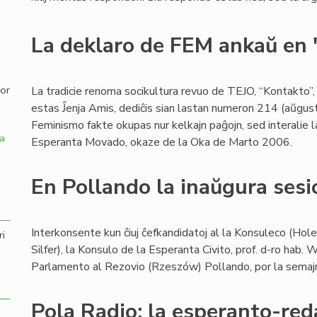
,
La deklaro de FEM ankaŭ en
por
La tradicie renoma socikultura revuo de TEJO, “Kontakto”,
estas Ĵenja Amis, dediĉis sian lastan numeron 214 (aŭgusto
Feminismo fakte okupas nur kelkajn paĝojn, sed interalie 
a
Esperanta Movado, okaze de la Oka de Marto 2006.
En Pollando la inaŭgura sesi
Interkonsente kun ĉiuj ĉefkandidatoj al la Konsuleco (Hole
ri
Silfer), la Konsulo de la Esperanta Civito, prof. d-ro hab.
Parlamento al Rezovio (Rzeszów) Pollando, por la sema
Pola Radio: la esperanto-red