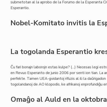
submetotan al la aprobo de la Forumo de la Esperanta Civ
Esperantio.
Nobel-Komitato invitis la E
La togolanda Esperantio kre
Ĉu fari bonajn laborojn estas kulpe? (…) Necesas legi es
en Revuo Esperanto de junio 2006 por senti ion tian. La 
perfekte. Tamen UEA-gvidantoj rifuzis al ili la daŭrigadon de
togolandanoj de AO klopodis, ke afrikanoj enprofundiĝu en
Omaĝo al Auld en la oktobra