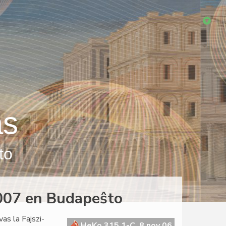
as
to
2007 en Budapeŝto
as la Fajszi-
HeKo 315 1-C, 8 nov 06