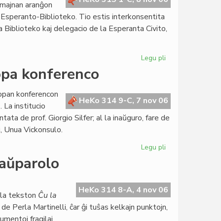
semajnan aranĝon
Esperanto-Biblioteko. Tio estis interkonsentita
a Biblioteko kaj delegacio de la Esperanta Civito,
Legu pli
pri
Internacia
opa konferenco
Biblioteka
Tago
ropan konferencon
2007
HeKo 314 9-C, 7 nov 06
 La institucio
en
ta de prof. Giorgio Silfer; al la inaŭguro, fare de
Budapeŝto
i, Unua Vickonsulo.
Legu pli
pri
LingvoTesta
taŭparolo
Sistemo
en
eŭropa
HeKo 314 8-A, 4 nov 06
 la tekston
Ĉu la
konferenco
 de Perla Martinelli, ĉar ĝi tuŝas kelkajn punktojn,
umentoj fragilaj.