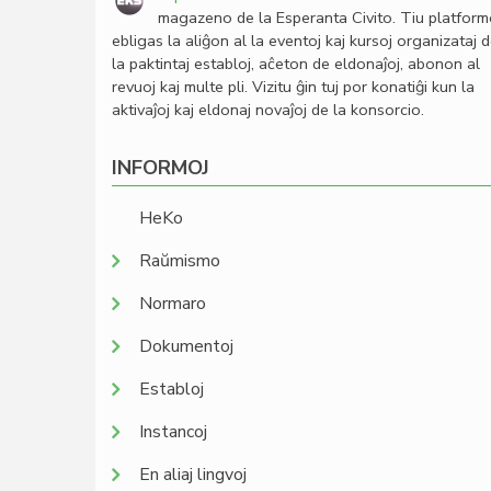
magazeno de la Esperanta Civito. Tiu platfor
ebligas la aliĝon al la eventoj kaj kursoj organizataj 
la paktintaj establoj, aĉeton de eldonaĵoj, abonon al
revuoj kaj multe pli. Vizitu ĝin tuj por konatiĝi kun la
aktivaĵoj kaj eldonaj novaĵoj de la konsorcio.
INFORMOJ
HeKo
Raŭmismo
Normaro
Dokumentoj
Establoj
Instancoj
En aliaj lingvoj