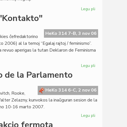
Legu pli
pri
Prezidanto
 "Kontakto"
Mattos
pri
la
HeKo 314 7-B, 3 nov 06
 kies ĉefredaktorino
Antaŭparolo
 2006) al la temoj “Egalaj rajtoj / feminismo”.
la revuo aperigas la tutan Deklaron de Feminisma
Legu pli
pri
La
o de la Parlamento
deklaro
de
FEM
HeKo 314 6-C, 2 nov 06
vitch, Rooke,
ankaŭ
 Walter Zelazny, kunvokos la inaŭguran sesion de la
en
jno 10-16 marto 2007.
"Kontakto"
Legu pli
pri
En
akcio fermota