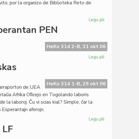
ito, por la organizo de Biblioteka Reto de
Legu pli
pri
Biblioteka
sperantan PEN
Reto:
preparata
la
HeKo 314 2-B, 31 okt 06
direktivo
Legu pli
pri
Nobel-
skas
Komitato
invitis
la
HeKo 314 1-B, 29 okt 06
trarraporton de UEA
Esperantan
antaŭa Afrika Oﬁcejo en Togolando laboris
PEN
 la laboroj. Ĉu vi scias kial? Simple, ĉar la
 Esperantajn aferojn.
Legu pli
pri
La
 LF
togolanda
Esperantio