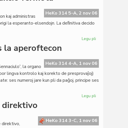
Pollando
la
inaŭgura
HeKo 314 5-A, 2 nov 06
on kaj administras
sesio
igi la esperanto-elsendojn. La deﬁnitiva decido
de
la
Parlamento
Legu pli
pri
Pola
s la aperoftecon
Radio:
la
esperanto-
HeKo 314 4-A, 1 nov 06
ennaciulo”, la organo
redakcio
or lingva kontrolo kaj korekto de presprovaĵoj)
fermota
e: ses numeroj jare kun pli da paĝoj, principe ses
Legu pli
pri
"Sennaciulo"
 direktivo
draste
reduktas
la
HeKo 314 3-C, 1 nov 06
 direktivo,
aperoftecon