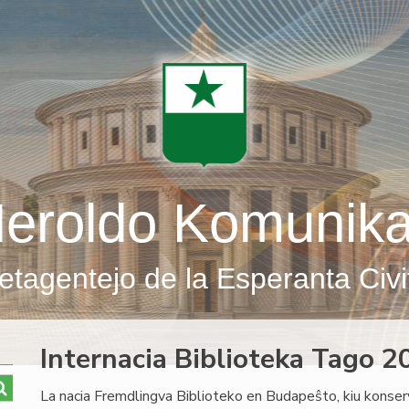
eroldo Komunik
etagentejo de la Esperanta Civi
Internacia Biblioteka Tago 
La nacia Fremdlingva Biblioteko en Budapeŝto, kiu konserv