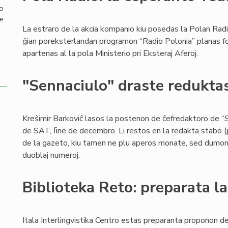
mo
de
La estraro de la akcia kompanio kiu posedas la Polan Radi
ĝian poreksterlandan programon “Radio Polonia” planas for
apartenas al la pola Ministerio pri Eksteraj Aferoj.
"Sennaciulo" draste redukta
Kreŝimir Barkoviĉ lasos la postenon de ĉefredaktoro de “S
de SAT, ﬁne de decembro. Li restos en la redakta stabo (p
de la gazeto, kiu tamen ne plu aperos monate, sed dumonat
duoblaj numeroj.
Biblioteka Reto: preparata la
Itala Interlingvistika Centro estas preparanta proponon de