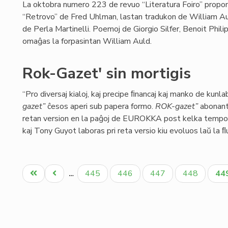
La oktobra numero 223 de revuo “Literatura Foiro” propo
“Retrovo” de Fred Uhlman, lastan tradukon de William Au
de Perla Martinelli. Poemoj de Giorgio Silfer, Benoit Phi
omaĝas la forpasintan William Auld.
Rok-Gazet' sin mortigis
“Pro diversaj kialoj, kaj precipe ﬁnancaj kaj manko de kunla
gazet”
ĉesos aperi sub papera formo.
ROK-gazet”
abonant
retan version en la paĝoj de EUROKKA post kelka tempo.
kaj Tony Guyot laboras pri reta versio kiu evoluos laŭ la ﬂu
Pagination
Unua
Antaŭa
Paĝo
Paĝo
Paĝo
Paĝo
Ak
445
446
447
448
44
…
paĝo
paĝo
pa