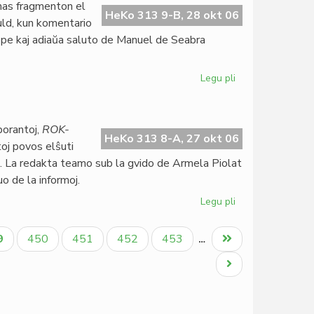
nas fragmenton el
kreskas
HeKo 313 9-B, 28 okt 06
ld, kun komentario
lippe kaj adiaŭa saluto de Manuel de Seabra
Legu pli
pri
Omaĝo
al
Auld
borantoj,
ROK-
en
HeKo 313 8-A, 27 okt 06
oj povos elŝuti
la
 La redakta teamo sub la gvido de Armela Piolat
oktobra
o de la informoj.
LF
Legu pli
pri
Rok-
Gazet'
tuala
Paĝo
Paĝo
Paĝo
Paĝo
Last
9
450
451
452
453
…
sin
ĝo
page
mortigis
Next
page