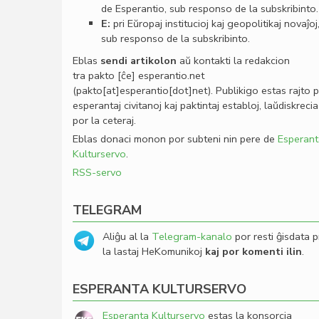
de Esperantio, sub responso de la subskribinto.
E:
pri Eŭropaj institucioj kaj geopolitikaj novaĵoj
sub responso de la subskribinto.
Eblas
sendi
artikolon
aŭ kontakti la redakcion
tra
pakto
[ĉe]
esperantio
.
net
(pakto[at]esperantio[dot]net)
. Publikigo estas rajto 
esperantaj civitanoj kaj paktintaj establoj, laŭdiskrecia
por la ceteraj.
Eblas donaci monon por subteni nin pere de
Esperant
Kulturservo
.
RSS-servo
TELEGRAM
Aliĝu al la
Telegram-kanalo
por resti ĝisdata p
la lastaj HeKomunikoj
kaj por komenti ilin
.
ESPERANTA KULTURSERVO
Esperanta Kulturservo
estas la konsorcia