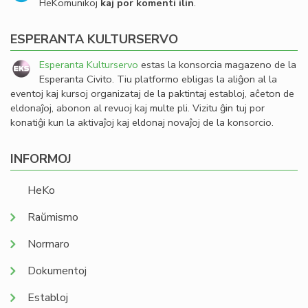
HeKomunikoj
kaj por komenti ilin
.
ESPERANTA KULTURSERVO
Esperanta Kulturservo
estas la konsorcia magazeno de la
Esperanta Civito. Tiu platformo ebligas la aliĝon al la
eventoj kaj kursoj organizataj de la paktintaj establoj, aĉeton de
eldonaĵoj, abonon al revuoj kaj multe pli. Vizitu ĝin tuj por
konatiĝi kun la aktivaĵoj kaj eldonaj novaĵoj de la konsorcio.
INFORMOJ
HeKo
Raŭmismo
Normaro
Dokumentoj
Establoj