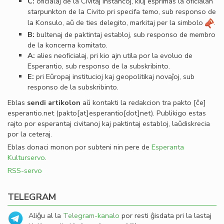
C:
oﬁcialaj de la Civitaj instancoj, kiuj esprimas la oﬁcialan
starpunkton de la Civito pri specifa temo, sub responso de
la Konsulo, aŭ de ties delegito, markitaj per la simbolo
.
B:
bultenaj de paktintaj establoj, sub responso de membro
de la koncerna komitato.
A:
alies neoﬁcialaj, pri kio ajn utila por la evoluo de
Esperantio, sub responso de la subskribinto.
E:
pri Eŭropaj institucioj kaj geopolitikaj novaĵoj, sub
responso de la subskribinto.
Eblas
sendi
artikolon
aŭ kontakti la redakcion tra
pakto
[ĉe]
esperantio
.
net
(pakto[at]esperantio[dot]net)
. Publikigo estas
rajto por esperantaj civitanoj kaj paktintaj establoj, laŭdiskrecia
por la ceteraj.
Eblas donaci monon por subteni nin pere de
Esperanta
Kulturservo
.
RSS-servo
TELEGRAM
Aliĝu al la
Telegram-kanalo
por resti ĝisdata pri la lastaj