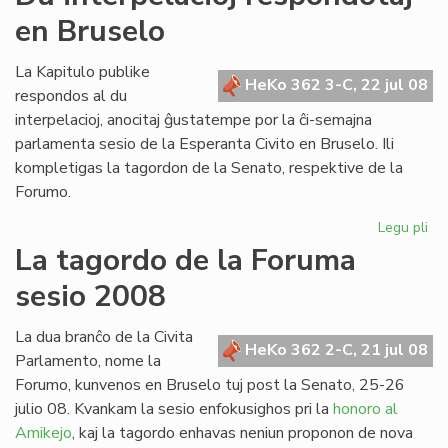
pro
en Bruselo
en
Ro
La Kapitulo publike
HeKo 362 3-C, 22 jul 08
respondos al du
interpelacioj, anocitaj ĝustatempe por la ĉi-semajna
parlamenta sesio de la Esperanta Civito en Bruselo. Ili
kompletigas la tagordon de la Senato, respektive de la
Forumo.
Legu pli
pri
Du
La tagordo de la Foruma
int
sesio 2008
re
en
Br
La dua branĉo de la Civita
HeKo 362 2-C, 21 jul 08
Parlamento, nome la
Forumo, kunvenos en Bruselo tuj post la Senato, 25-26
julio 08. Kvankam la sesio enfokusighos pri la
honoro al
Amikejo
, kaj la tagordo enhavas neniun proponon de nova