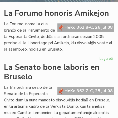
La Forumo honoris Amikejon
La Forumo, nome la dua
HeKo 362 8-C, 26 jul 08
branĉo de la Parlamento de
la Esperanta Civito, dediĉis sian ordinaran sesion 2008
precipe al la Honortago pri Amikejo, kiu disvolviĝis voste al
la asembleo, hodiaŭ en Bruselo.
Legu pli
pri
La
La Senato bone laboris en
Fo
Bruselo
ho
Am
La tria ordinara sesio de la
HeKo 362 7-C, 25 jul 08
Senato de la Esperanta
Civito dum la nuna mandato disvolviĝis hodiaŭ en Bruselo,
en la artisma kadro de la Verkista Domo, kun la aneksa
muzeo Camille Lemonnier. La geparlamentanojn akceptis