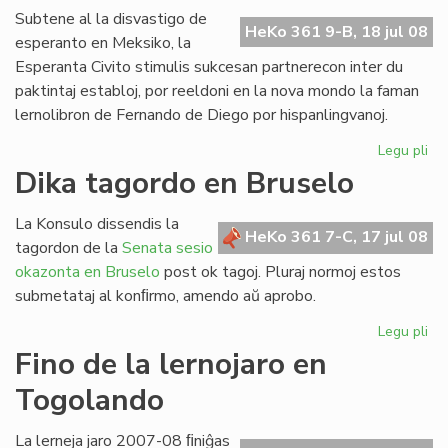
UE
Subtene al la disvastigo de
HeKo 361 9-B, 18 jul 08
ko
esperanto en Meksiko, la
Esperanta Civito stimulis sukcesan partnerecon inter du
paktintaj establoj, por reeldoni en la nova mondo la faman
lernolibron de Fernando de Diego por hispanlingvanoj.
Legu pli
pri
Re
Dika tagordo en Bruselo
la
ler
La Konsulo dissendis la
po
HeKo 361 7-C, 17 jul 08
tagordon de la
Senata sesio
his
okazonta en Bruselo
post ok tagoj. Pluraj normoj estos
submetataj al konﬁrmo, amendo aŭ aprobo.
Legu pli
pri
Di
Fino de la lernojaro en
ta
Togolando
en
Br
La lerneja jaro 2007-08 ﬁniĝas