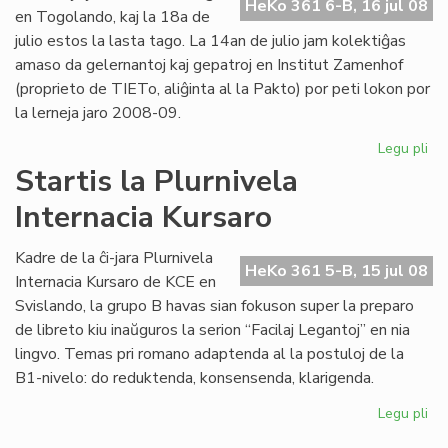
HeKo 361 6-B, 16 jul 08
en Togolando, kaj la 18a de
julio estos la lasta tago. La 14an de julio jam kolektiĝas
amaso da gelernantoj kaj gepatroj en Institut Zamenhof
(proprieto de TIETo, aliĝinta al la Pakto) por peti lokon por
la lerneja jaro 2008-09.
Legu pli
pri
Fin
Startis la Plurnivela
de
Internacia Kursaro
la
ler
en
Kadre de la ĉi-jara Plurnivela
HeKo 361 5-B, 15 jul 08
To
Internacia Kursaro de KCE en
Svislando, la grupo B havas sian fokuson super la preparo
de libreto kiu inaŭguros la serion “Facilaj Legantoj” en nia
lingvo. Temas pri romano adaptenda al la postuloj de la
B1-nivelo: do reduktenda, konsensenda, klarigenda.
Legu pli
pri
Sta