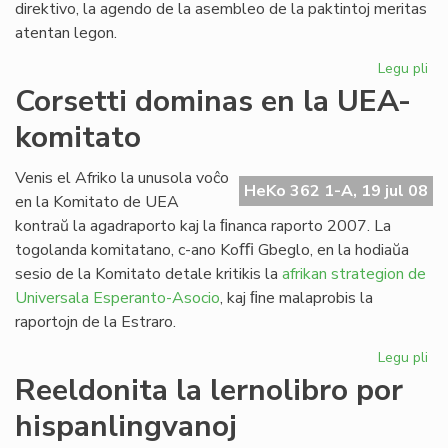
direktivo, la agendo de la asembleo de la paktintoj meritas
atentan legon.
Legu pli
pri
La
Corsetti dominas en la UEA-
ta
komitato
de
la
Fo
Venis el Afriko la unusola voĉo
HeKo 362 1-A, 19 jul 08
ses
en la Komitato de UEA
20
kontraŭ la agadraporto kaj la ﬁnanca raporto 2007. La
togolanda komitatano, c-ano Koﬃ Gbeglo, en la hodiaŭa
sesio de la Komitato detale kritikis la
afrikan strategion de
Universala Esperanto-Asocio
, kaj ﬁne malaprobis la
raportojn de la Estraro.
Legu pli
pri
Cor
Reeldonita la lernolibro por
do
hispanlingvanoj
en
la