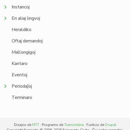
Instancoj
En aliaj lingvoj
Heraldiko
Oftaj demandoj
Mallongigoj
Kantaro
Eventoj
Periodaĵoj
Terminaro
Dizajno de
MTT
· Programo de
Tramontána
· Funkcio de
Drupal