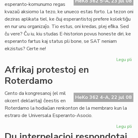
HeKo 362 5-A, 23 jul 08
flu
esperanto-komunumo regas
kvazaŭ aksiomo la tezo, ke unueco estas forto. La tezon oni
deziras aplikata tiel, ke ĉiuj esperantistoj prefere kolektiĝu
en nur unu organizaĵo. Tio estus, oni kredas, plej eﬁka. Sed
ĉu vere? Ĉu iu, kiu studas E-historion povus honeste diri, ke
esperanto fartus kaj status pli bone, se SAT neniam
ekzistus? Certe ne!
Legu pli
pri
Ma
Afrikaj protestoj en
ne
Roterdamo
es
kat
Cento da kongresanoj (el mil
HeKo 362 4-A, 22 jul 08
okcent deklaritaj) ĉeestis en
Roterdamo la hodiaŭan renkonton de la membraro kun la
estraro de Universala Esperanto-Asocio.
Legu pli
pri
Afr
Du interpelacioj respondotaj