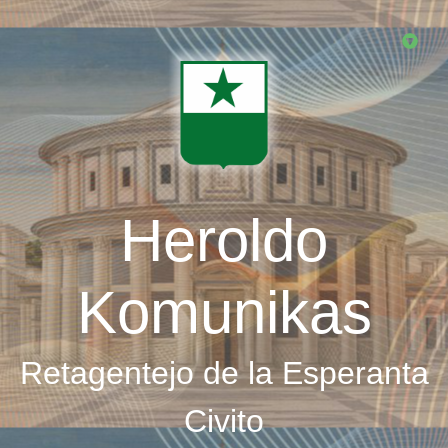
Skip
to
main
content
Heroldo
Komunikas
Retagentejo de la Esperanta
Civito