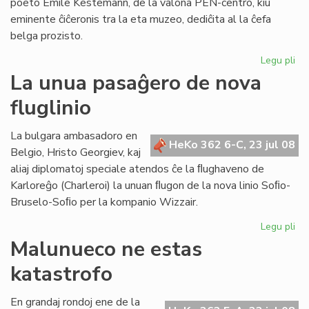
poeto Emile Kestemann, de la valona PEN-centro, kiu
eminente ĉiĉeronis tra la eta muzeo, dediĉita al la ĉefa
belga prozisto.
Legu pli
pri
La
La unua pasaĝero de nova
Se
fluglinio
bo
lab
en
La bulgara ambasadoro en
HeKo 362 6-C, 23 jul 08
Br
Belgio, Hristo Georgiev, kaj
aliaj diplomatoj speciale atendos ĉe la ﬂughaveno de
Karloreĝo (Charleroi) la unuan ﬂugon de la nova linio Soﬁo-
Bruselo-Soﬁo per la kompanio Wizzair.
Legu pli
pri
La
Malunueco ne estas
un
katastrofo
pa
de
no
En grandaj rondoj ene de la