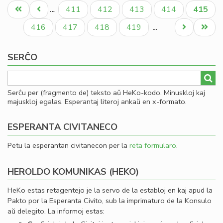
Pagination
la
Unua
Antaŭa
Paĝo
Paĝo
Paĝo
Paĝo
Aktual
411
412
413
414
415
…
Plu
paĝo
paĝo
paĝo
Int
Paĝo
Paĝo
Paĝo
Paĝo
Next
Last
416
417
418
419
…
Ku
page
page
SERĈO
Serĉu per (fragmento de) teksto aŭ HeKo-kodo. Minuskloj kaj
majuskloj egalas. Esperantaj literoj ankaŭ en x-formato.
ESPERANTA CIVITANECO
Petu la esperantan civitanecon per la
reta formularo
.
HEROLDO KOMUNIKAS (HEKO)
HeKo estas retagentejo je la servo de la establoj en kaj apud la
Pakto por la Esperanta Civito, sub la imprimaturo de la Konsulo
aŭ delegito. La informoj estas: