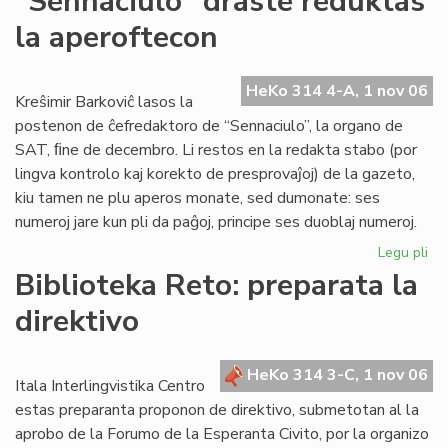
"Sennaciulo" draste reduktas
Rad
la aperoftecon
la
es
re
HeKo 314 4-A, 1 nov 06
fe
Kreŝimir Barkoviĉ lasos la
postenon de ĉefredaktoro de “Sennaciulo”, la organo de
SAT, ﬁne de decembro. Li restos en la redakta stabo (por
lingva kontrolo kaj korekto de presprovaĵoj) de la gazeto,
kiu tamen ne plu aperos monate, sed dumonate: ses
numeroj jare kun pli da paĝoj, principe ses duoblaj numeroj.
Legu pli
pri
"S
Biblioteka Reto: preparata la
dr
direktivo
re
la
ap
HeKo 314 3-C, 1 nov 06
Itala Interlingvistika Centro
estas preparanta proponon de direktivo, submetotan al la
aprobo de la Forumo de la Esperanta Civito, por la organizo