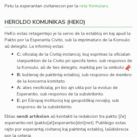
Petu la esperantan civitanecon per la
reta formularo
.
HEROLDO KOMUNIKAS (HEKO)
HeKo estas retagentejo je la servo de la establoj en kaj apud la
Pakto por la Esperanta Civito, sub la imprimaturo de la Konsulo
aŭ delegito. La informoj estas:
C:
oﬁcialaj de la Civitaj instancoj, kiuj esprimas la oﬁcialan
starpunkton de la Civito pri specifa temo, sub responso de
la Konsulo, aŭ de ties delegito, markitaj per la simbolo
.
B:
bultenaj de paktintaj establoj, sub responso de membro
de la koncerna komitato.
A:
alies neoﬁcialaj, pri kio ajn utila por la evoluo de
Esperantio, sub responso de la subskribinto.
E:
pri Eŭropaj institucioj kaj geopolitikaj novaĵoj, sub
responso de la subskribinto.
Eblas
sendi
artikolon
aŭ kontakti la redakcion tra
pakto
[ĉe]
esperantio
.
net
(pakto[at]esperantio[dot]net)
. Publikigo estas
rajto por esperantaj civitanoj kaj paktintaj establoj, laŭdiskrecia
por la ceteraj.