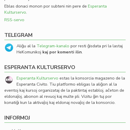
Eblas donaci monon por subteni nin pere de
Esperanta
Kulturservo
.
RSS-servo
TELEGRAM
Aliĝu al la
Telegram-kanalo
por resti ĝisdata pri la lastaj
HeKomunikoj
kaj por komenti ilin
.
ESPERANTA KULTURSERVO
Esperanta Kulturservo
estas la konsorcia magazeno de la
Esperanta Civito. Tiu platformo ebligas la aliĝon al la
eventoj kaj kursoj organizataj de la paktintaj establoj, aĉeton de
eldonaĵoj, abonon al revuoj kaj multe pli. Vizitu ĝin tuj por
konatiĝi kun la aktivaĵoj kaj eldonaj novaĵoj de la konsorcio.
INFORMOJ