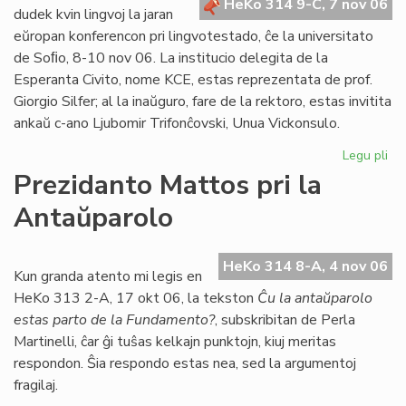
HeKo 314 9-C, 7 nov 06
Bu
dudek kvin lingvoj la jaran
eŭropan konferencon pri lingvotestado, ĉe la universitato
de Soﬁo, 8-10 nov 06. La institucio delegita de la
Esperanta Civito, nome KCE, estas reprezentata de prof.
Giorgio Silfer; al la inaŭguro, fare de la rektoro, estas invitita
ankaŭ c-ano Ljubomir Trifonĉovski, Unua Vickonsulo.
Legu pli
pri
Li
Prezidanto Mattos pri la
Si
Antaŭparolo
en
eŭ
ko
HeKo 314 8-A, 4 nov 06
Kun granda atento mi legis en
HeKo 313 2-A, 17 okt 06, la tekston
Ĉu la antaŭparolo
estas parto de la Fundamento?
, subskribitan de Perla
Martinelli, ĉar ĝi tuŝas kelkajn punktojn, kiuj meritas
respondon. Ŝia respondo estas nea, sed la argumentoj
fragilaj.