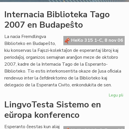
Internacia Biblioteka Tago
2007 en Budapeŝto
La nacia Fremdlingva
HeKo 315 1-C, 8 nov 06
Biblioteko en Budapeŝto,
kiu konservas la Fajszi-kolektaĵon de esperantaj libroj kaj
periodaĵoj, organizos semajnan aranĝon meze de oktobro
2007, kadre de la Internacia Tago de la Esperanto-
Biblioteko. Tio estis interkonsentita okaze de ĵusa oﬁciala
rendevuo inter la ĉefdirektorino de la Biblioteko kaj
delegacio de la Esperanta Civito, enkondukita de sen.
Legu pli
pri
Int
LingvoTesta Sistemo en
Bib
eŭropa konferenco
Ta
20
en
Esperanto ĉeestas kun aliaj