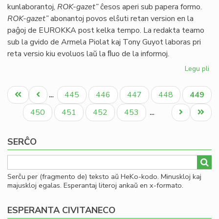
kunlaborantoj,
ROK-gazet”
ĉesos aperi sub papera formo.
ok
ROK-gazet”
abonantoj povos elŝuti retan version en la
LF
paĝoj de EUROKKA post kelka tempo. La redakta teamo
sub la gvido de Armela Piolat kaj Tony Guyot laboras pri
reta versio kiu evoluos laŭ la ﬂuo de la informoj.
Legu pli
pri
Ro
Pagination
Ga
Unua
Antaŭa
Paĝo
Paĝo
Paĝo
Paĝo
Aktual
445
446
447
448
449
…
sin
paĝo
paĝo
paĝo
mor
Paĝo
Paĝo
Paĝo
Paĝo
Next
Last
450
451
452
453
…
page
page
SERĈO
Serĉu per (fragmento de) teksto aŭ HeKo-kodo. Minuskloj kaj
majuskloj egalas. Esperantaj literoj ankaŭ en x-formato.
ESPERANTA CIVITANECO