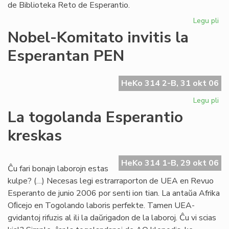
de Biblioteka Reto de Esperantio.
Legu pli
pri
Bib
Nobel-Komitato invitis la
Ret
Esperantan PEN
pr
la
dir
HeKo 314 2-B, 31 okt 06
Legu pli
pri
No
La togolanda Esperantio
Ko
kreskas
inv
la
Es
HeKo 314 1-B, 29 okt 06
PE
Ĉu fari bonajn laborojn estas
kulpe? (…) Necesas legi estrarraporton de UEA en Revuo
Esperanto de junio 2006 por senti ion tian. La antaŭa Afrika
Oﬁcejo en Togolando laboris perfekte. Tamen UEA-
gvidantoj rifuzis al ili la daŭrigadon de la laboroj. Ĉu vi scias