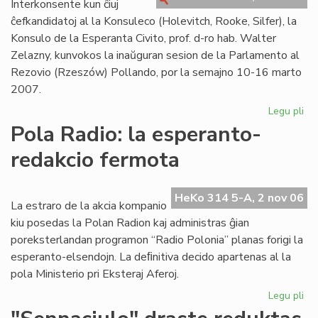
Interkonsente kun ĉiuj
"K
ĉefkandidatoj al la Konsuleco (Holevitch, Rooke, Silfer), la
Konsulo de la Esperanta Civito, prof. d-ro hab. Walter
Zelazny, kunvokos la inaŭguran sesion de la Parlamento al
Rezovio (Rzeszów) Pollando, por la semajno 10-16 marto
2007.
Legu pli
pri
En
Pola Radio: la esperanto-
Po
redakcio fermota
la
in
ses
HeKo 314 5-A, 2 nov 06
de
La estraro de la akcia kompanio
la
kiu posedas la Polan Radion kaj administras ĝian
Pa
poreksterlandan programon “Radio Polonia” planas forigi la
esperanto-elsendojn. La deﬁnitiva decido apartenas al la
pola Ministerio pri Eksteraj Aferoj.
Legu pli
pri
Po