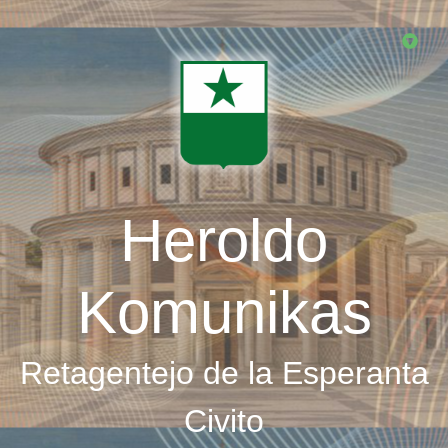
Skip
to
main
content
Heroldo
Komunikas
Retagentejo de la Esperanta
Civito