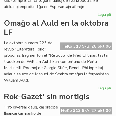
kial? Simple, ĉar la togolandanoj de AO klopodis, ke
afrikanoj enprofundiĝu en Esperantajn aferojn.
Legu pli
pri
La
Omaĝo al Auld en la oktobra
to
LF
Es
kr
La oktobra numero 223 de
HeKo 313 9-B, 28 okt 06
revuo “Literatura Foiro”
proponas fragmenton el “Retrovo” de Fred Uhlman, lastan
tradukon de William Auld, kun komentario de Perla
Martinelli. Poemoj de Giorgio Silfer, Benoit Philippe kaj
adiaŭa saluto de Manuel de Seabra omaĝas la forpasintan
William Auld.
Legu pli
pri
Om
Rok-Gazet' sin mortigis
al
Au
“Pro diversaj kialoj, kaj precipe
en
HeKo 313 8-A, 27 okt 06
ﬁnancaj kaj manko de
la