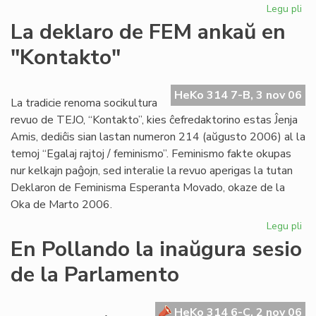
Legu pli
pri
Pr
La deklaro de FEM ankaŭ en
Ma
"Kontakto"
pri
la
An
HeKo 314 7-B, 3 nov 06
La tradicie renoma socikultura
revuo de TEJO, “Kontakto”, kies ĉefredaktorino estas Ĵenja
Amis, dediĉis sian lastan numeron 214 (aŭgusto 2006) al la
temoj “Egalaj rajtoj / feminismo”. Feminismo fakte okupas
nur kelkajn paĝojn, sed interalie la revuo aperigas la tutan
Deklaron de Feminisma Esperanta Movado, okaze de la
Oka de Marto 2006.
Legu pli
pri
La
En Pollando la inaŭgura sesio
de
de la Parlamento
de
FE
an
HeKo 314 6-C, 2 nov 06
en