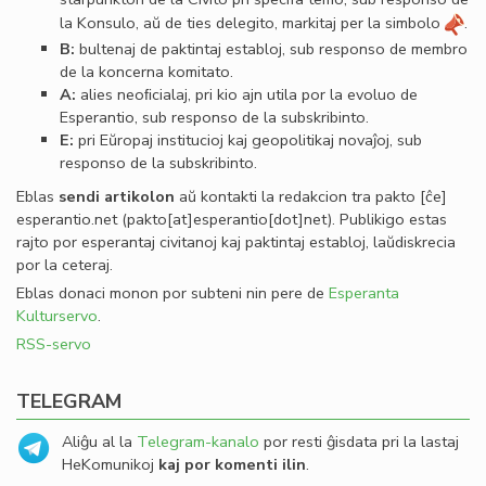
la Konsulo, aŭ de ties delegito, markitaj per la simbolo
.
B:
bultenaj de paktintaj establoj, sub responso de membro
de la koncerna komitato.
A:
alies neoﬁcialaj, pri kio ajn utila por la evoluo de
Esperantio, sub responso de la subskribinto.
E:
pri Eŭropaj institucioj kaj geopolitikaj novaĵoj, sub
responso de la subskribinto.
Eblas
sendi
artikolon
aŭ kontakti la redakcion tra
pakto
[ĉe]
esperantio
.
net
(pakto[at]esperantio[dot]net)
. Publikigo estas
rajto por esperantaj civitanoj kaj paktintaj establoj, laŭdiskrecia
por la ceteraj.
Eblas donaci monon por subteni nin pere de
Esperanta
Kulturservo
.
RSS-servo
TELEGRAM
Aliĝu al la
Telegram-kanalo
por resti ĝisdata pri la lastaj
HeKomunikoj
kaj por komenti ilin
.