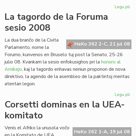
Legu pli
pri
Du
La tagordo de la Foruma
int
sesio 2008
re
en
Br
La dua branĉo de la Civita
HeKo 362 2-C, 21 jul 08
Parlamento, nome la
Forumo, kunvenos en Bruselo tuj post la Senato, 25-26
julio 08. Kvankam la sesio enfokusighos pri la
honoro al
Amikejo
, kaj la tagordo enhavas neniun proponon de nova
direktivo, la agendo de la asembleo de la paktintoj meritas
atentan legon.
Legu pli
pri
La
Corsetti dominas en la UEA-
ta
komitato
de
la
Fo
Venis el Afriko la unusola voĉo
HeKo 362 1-A, 19 jul 08
ses
en la Komitato de UEA