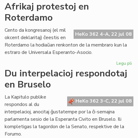
Ma
Afrikaj protestoj en
ne
Roterdamo
es
kat
Cento da kongresanoj (el mil
HeKo 362 4-A, 22 jul 08
okcent deklaritaj) ĉeestis en
Roterdamo la hodiaŭan renkonton de la membraro kun la
estraro de Universala Esperanto-Asocio.
Legu pli
pri
Afr
Du interpelacioj respondotaj
pro
en Bruselo
en
Ro
La Kapitulo publike
HeKo 362 3-C, 22 jul 08
respondos al du
interpelacioj, anocitaj ĝustatempe por la ĉi-semajna
parlamenta sesio de la Esperanta Civito en Bruselo. Ili
kompletigas la tagordon de la Senato, respektive de la
Forumo.