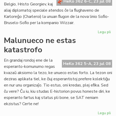
HeKo 362 6-C, 23 jul 08
Br
Belgio, Hristo Georgiev, kaj
aliaj diplomatoj speciale atendos ĉe la ﬂughaveno de
Karloreĝo (Charleroi) la unuan ﬂugon de la nova linio Soﬁo-
Bruselo-Soﬁo per la kompanio Wizzair.
Legu pli
pri
La
Malunueco ne estas
un
katastrofo
pa
de
no
En grandaj rondoj ene de la
HeKo 362 5-A, 23 jul 08
flu
esperanto-komunumo regas
kvazaŭ aksiomo la tezo, ke unueco estas forto. La tezon oni
deziras aplikata tiel, ke ĉiuj esperantistoj prefere kolektiĝu
en nur unu organizaĵo. Tio estus, oni kredas, plej eﬁka. Sed
ĉu vere? Ĉu iu, kiu studas E-historion povus honeste diri, ke
esperanto fartus kaj status pli bone, se SAT neniam
ekzistus? Certe ne!
Legu pli
pri