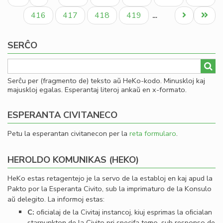
vo
paĝo
paĝo
paĝo
tri
Paĝo
Paĝo
Paĝo
Paĝo
Next
Last
416
417
418
419
…
page
page
SERĈO
Serĉu per (fragmento de) teksto aŭ HeKo-kodo. Minuskloj kaj
majuskloj egalas. Esperantaj literoj ankaŭ en x-formato.
ESPERANTA CIVITANECO
Petu la esperantan civitanecon per la
reta formularo
.
HEROLDO KOMUNIKAS (HEKO)
HeKo estas retagentejo je la servo de la establoj en kaj apud la
Pakto por la Esperanta Civito, sub la imprimaturo de la Konsulo
aŭ delegito. La informoj estas:
C:
oﬁcialaj de la Civitaj instancoj, kiuj esprimas la oﬁcialan
starpunkton de la Civito pri specifa temo, sub responso de