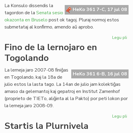
ler
La Konsulo dissendis la
po
HeKo 361 7-C, 17 jul 08
tagordon de la
Senata sesio
his
okazonta en Bruselo
post ok tagoj. Pluraj normoj estos
submetataj al konﬁrmo, amendo aŭ aprobo.
Legu pli
pri
Di
Fino de la lernojaro en
ta
Togolando
en
Br
La lerneja jaro 2007-08 ﬁniĝas
HeKo 361 6-B, 16 jul 08
en Togolando, kaj la 18a de
julio estos la lasta tago. La 14an de julio jam kolektiĝas
amaso da gelernantoj kaj gepatroj en Institut Zamenhof
(proprieto de TIETo, aliĝinta al la Pakto) por peti lokon por
la lerneja jaro 2008-09.
Legu pli
pri
Fin
Startis la Plurnivela
de