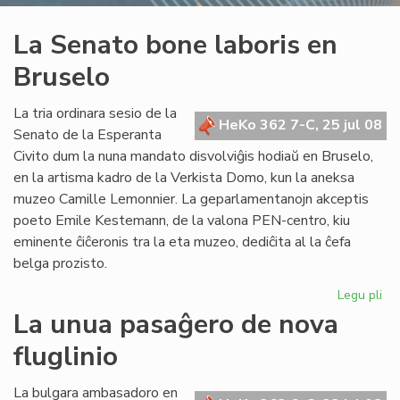
La Senato bone laboris en
Bruselo
La tria ordinara sesio de la
HeKo 362 7-C, 25 jul 08
Senato de la Esperanta
Civito dum la nuna mandato disvolviĝis hodiaŭ en Bruselo,
en la artisma kadro de la Verkista Domo, kun la aneksa
muzeo Camille Lemonnier. La geparlamentanojn akceptis
poeto Emile Kestemann, de la valona PEN-centro, kiu
eminente ĉiĉeronis tra la eta muzeo, dediĉita al la ĉefa
belga prozisto.
Legu pli
pri
La
La unua pasaĝero de nova
Se
fluglinio
bo
lab
en
La bulgara ambasadoro en