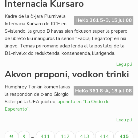
Internacia Kursaro
la
ler
en
Kadre de la ĉi-jara Plurnivela
HeKo 361 5-B, 15 jul 08
To
Internacia Kursaro de KCE en
Svislando, la grupo B havas sian fokuson super la preparo
de libreto kiu inaŭguros la serion “Facilaj Legantoj” en nia
lingvo. Temas pri romano adaptenda al la postuloj de la
B1-nivelo: do reduktenda, konsensenda, klarigenda.
Legu pli
pri
Sta
Akvon proponi, vodkon trinki
la
Plu
Humphrey Tonkin komentarias
Int
HeKo 361 8-A, 18 jul 08
la respondon de c-ano Giorgio
Ku
Silfer pri la UEA-jubileo,
aperinta en “La Ondo de
Esperanto”:
Legu pli
pri
Ak
Pagination
pro
Unua
Antaŭa
Paĝo
Paĝo
Paĝo
Paĝo
Aktual
411
412
413
414
415
…