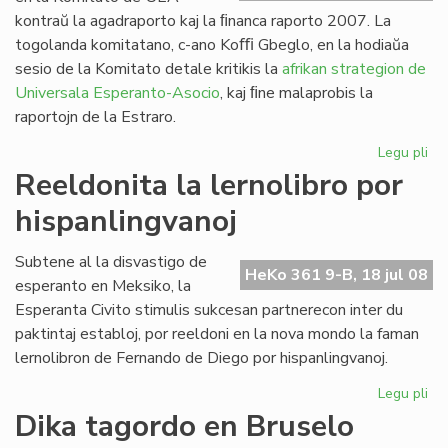
20
kontraŭ la agadraporto kaj la ﬁnanca raporto 2007. La
togolanda komitatano, c-ano Koﬃ Gbeglo, en la hodiaŭa
sesio de la Komitato detale kritikis la
afrikan strategion de
Universala Esperanto-Asocio
, kaj ﬁne malaprobis la
raportojn de la Estraro.
Legu pli
pri
Cor
Reeldonita la lernolibro por
do
hispanlingvanoj
en
la
UE
Subtene al la disvastigo de
HeKo 361 9-B, 18 jul 08
ko
esperanto en Meksiko, la
Esperanta Civito stimulis sukcesan partnerecon inter du
paktintaj establoj, por reeldoni en la nova mondo la faman
lernolibron de Fernando de Diego por hispanlingvanoj.
Legu pli
pri
Re
Dika tagordo en Bruselo
la